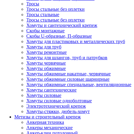
Тросы
Тросы стальные без оплетки
Тросы стальные
Тросы стальные без оплетки
Хомуты и сантехнический крепеж
Скобы монтажные
Скобы U-образные, П-образные
Хомуты для пластиковых и металлических труб
Хомуты для труб
Хомуты ремонтные
Хомуты для шлангов, труб и патрубков
Хомуты червячные
Хомуты обжимные
Хомуты обжимные накатные, червячные
Хомуты обжимные силовые шарнирные
Хомуты обжимные специальные, вентиляционные
Хомуты сантехнические
Хомуты силовые
Хомуты силовые одноболтовые
Электротехнический крепеж
Хомуты-стяжки, дюбель-хомут
Метизы и строительный крепеж
Анкерная техника
Анкеры механические
Анкер-клин потолочный