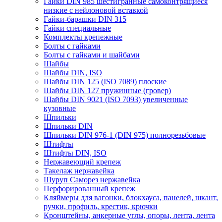
Гайки DIN 985 шестигранные самоконтрящиеся
низкие с нейлоновой вставкой
Гайки-барашки DIN 315
Гайки специальные
Комплекты крепежные
Болты с гайками
Болты с гайками и шайбами
Шайбы
Шайбы DIN, ISO
Шайбы DIN 125 (ISO 7089) плоские
Шайбы DIN 127 пружинные (гровер)
Шайбы DIN 9021 (ISO 7093) увеличенные
кузовные
Шпильки
Шпильки DIN
Шпильки DIN 976-1 (DIN 975) полнорезьбовые
Штифты
Штифты DIN, ISO
Нержавеющий крепеж
Такелаж нержавейка
Шуруп Саморез нержавейка
Перфорированный крепеж
Кляймеры для вагонки, блокхауса, панелей, шкант,
ручки, профиль, крестик, крючки
Кронштейны, анкерные углы, опоры, лента, лента