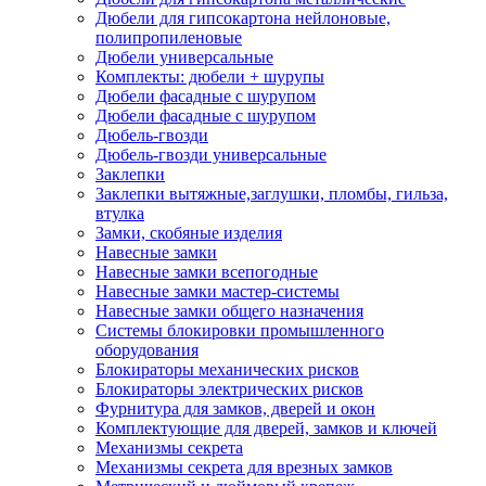
Дюбели для гипсокартона нейлоновые,
полипропиленовые
Дюбели универсальные
Комплекты: дюбели + шурупы
Дюбели фасадные с шурупом
Дюбели фасадные с шурупом
Дюбель-гвозди
Дюбель-гвозди универсальные
Заклепки
Заклепки вытяжные,заглушки, пломбы, гильза,
втулка
Замки, скобяные изделия
Навесные замки
Навесные замки всепогодные
Навесные замки мастер-системы
Навесные замки общего назначения
Системы блокировки промышленного
оборудования
Блокираторы механических рисков
Блокираторы электрических рисков
Фурнитура для замков, дверей и окон
Комплектующие для дверей, замков и ключей
Механизмы секрета
Механизмы секрета для врезных замков