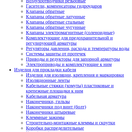
Воздухоотводчики резьбовые
Гасители, компенсаторы гидроударов
Клапаны обратные
Клапаны обратные латунные
Клапаны обратные стальные
Клапаны обратные чугунные
Клапаны электромагнитные (соленоидные)
Комплектующие для предохранительной и
регулирующей арматуры
Регуляторы давления, расхода и температуры воды
Системы защиты от протечек
Приводы и редукторы для запорной арматуры
Электроприводы и комплектующие к ним
Изделия для прокладки кабеля
Изделия для изоляции, крепления и маркировки
Изоляционные ленты
Кабельные стяжки (хомуты) пластиковые и
крепежные площадки к ним
Кабельная арматура
Наконечники, гильзы
Наконечники под винт (болт)
Наконечники штыревые
Клеммные зажимы
Строительно-монтажные клеммы и скрутки
Коробки распределительные