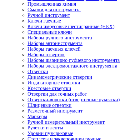
Промышленная химия
Смазки для инструмента
Ручной инструмент
Ключи гаечные
Ключи имбусовые шестигранные (HEX)
Специальные ключи
Наборы ручного инструмента
Наборы автоинструмента
Наборы гаечных ключей
Наборы отверток
Наборы шарнирно-губцевого инструмента
Наборы электромонтажного инструмента
Отвертки
Динамометрические отвертки
Индикаторные отвертки
Крестовые отвертки
Отвертки для точных работ
Отвертки-воротки (отверточные рукоятки)
Шлицевые отвертки
Разметочный инструмент
Маркеры
Ручной измерительный инструмент
Рулетки и ленты
Уровни пузырьковые
Степлеры и заклепочники ручные