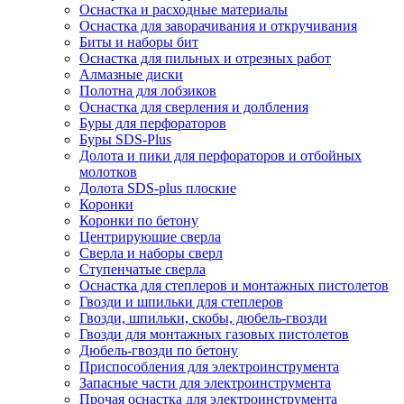
Оснастка и расходные материалы
Оснастка для заворачивания и откручивания
Биты и наборы бит
Оснастка для пильных и отрезных работ
Алмазные диски
Полотна для лобзиков
Оснастка для сверления и долбления
Буры для перфораторов
Буры SDS-Plus
Долота и пики для перфораторов и отбойных
молотков
Долота SDS-plus плоские
Коронки
Коронки по бетону
Центрирующие сверла
Сверла и наборы сверл
Ступенчатые сверла
Оснастка для степлеров и монтажных пистолетов
Гвозди и шпильки для степлеров
Гвозди, шпильки, скобы, дюбель-гвозди
Гвозди для монтажных газовых пистолетов
Дюбель-гвозди по бетону
Приспособления для электроинструмента
Запасные части для электроинструмента
Прочая оснастка для электроинструмента