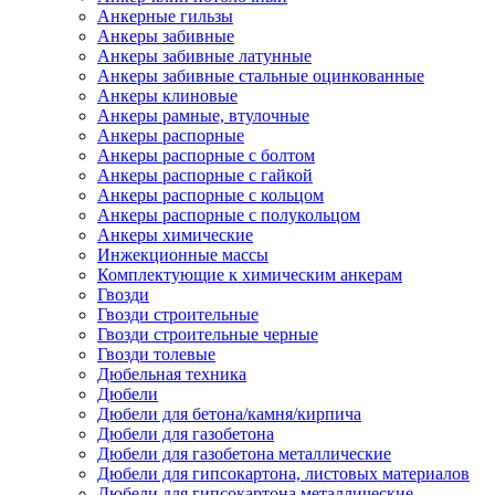
Анкерные гильзы
Анкеры забивные
Анкеры забивные латунные
Анкеры забивные стальные оцинкованные
Анкеры клиновые
Анкеры рамные, втулочные
Анкеры распорные
Анкеры распорные с болтом
Анкеры распорные с гайкой
Анкеры распорные с кольцом
Анкеры распорные с полукольцом
Анкеры химические
Инжекционные массы
Комплектующие к химическим анкерам
Гвозди
Гвозди строительные
Гвозди строительные черные
Гвозди толевые
Дюбельная техника
Дюбели
Дюбели для бетона/камня/кирпича
Дюбели для газобетона
Дюбели для газобетона металлические
Дюбели для гипсокартона, листовых материалов
Дюбели для гипсокартона металлические