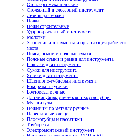
Степлеры механические
Столярный и слесарный инструмент
Лезвия для ножей
Ножи
Ножи строительные
Ударно-рычажный инструмент
Молотки
Хранение инструмента и организация рабочего
места
Пояса, ремни и поясные сумки
Поясные сумки и ремни для инструмента
Рюкзаки для инструмента
Сумки для инструмента
Ящики для инструмента
Шарнирно-губцевый инструмент
Бокорезы и кусачки
Болторезы ручные
Длинногубцы, утконосы и круглогубцы
Мультитулы
Ножницы по металлу ручные
Переставные клещи
Плоскогубцы и пассатижи
Труборезы
Электромонтажный инструмент
Инструмент для монтажа СИП и ВЛ