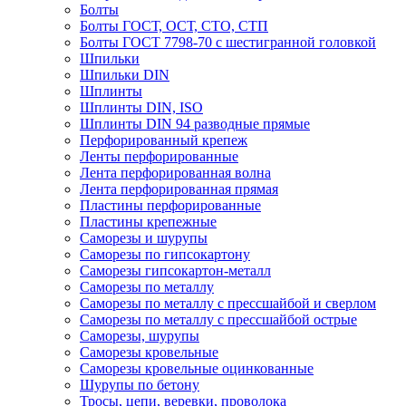
Болты
Болты ГОСТ, ОСТ, СТО, СТП
Болты ГОСТ 7798-70 с шестигранной головкой
Шпильки
Шпильки DIN
Шплинты
Шплинты DIN, ISO
Шплинты DIN 94 разводные прямые
Перфорированный крепеж
Ленты перфорированные
Лента перфорированная волна
Лента перфорированная прямая
Пластины перфорированные
Пластины крепежные
Саморезы и шурупы
Саморезы по гипсокартону
Саморезы гипсокартон-металл
Саморезы по металлу
Саморезы по металлу с прессшайбой и сверлом
Саморезы по металлу с прессшайбой острые
Саморезы, шурупы
Саморезы кровельные
Саморезы кровельные оцинкованные
Шурупы по бетону
Тросы, цепи, веревки, проволока