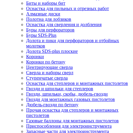
Биты и наборы бит
Оснастка для пильных и отрезных работ
Алмазные диски
Полотна для лобзиков
Оснастка для сверления и долбления
Буры для перфораторов
Буры SDS-Plus
Долота и пики для перфораторов и отбойных
молотков
Долота SDS-plus плоские
Коронки
Коронки по бетону
Центрирующие сверла
Сверла и наборы сверл
Ступенчатые сверла
Оснастка для степлеров и монтажных пистолетов
Гвозди и шпильки для степлеров
Гвозди, шпильки, скобы, дюбель-гвозди
Гвозди для монтажных газовых пистолетов
Дюбель-гвозди по бетону
Прочая оснастка для степлеров и монтажных
пистолетов
Газовые баллоны для монтажных пистолетов
Приспособления для электроинструмента
Запасные части для электроинструмента