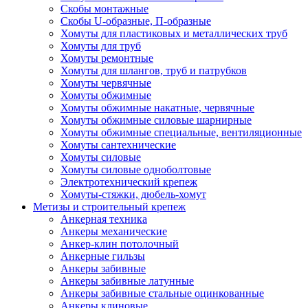
Скобы монтажные
Скобы U-образные, П-образные
Хомуты для пластиковых и металлических труб
Хомуты для труб
Хомуты ремонтные
Хомуты для шлангов, труб и патрубков
Хомуты червячные
Хомуты обжимные
Хомуты обжимные накатные, червячные
Хомуты обжимные силовые шарнирные
Хомуты обжимные специальные, вентиляционные
Хомуты сантехнические
Хомуты силовые
Хомуты силовые одноболтовые
Электротехнический крепеж
Хомуты-стяжки, дюбель-хомут
Метизы и строительный крепеж
Анкерная техника
Анкеры механические
Анкер-клин потолочный
Анкерные гильзы
Анкеры забивные
Анкеры забивные латунные
Анкеры забивные стальные оцинкованные
Анкеры клиновые