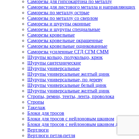
Саморезы для гипсокартона по металлу
Саморезы для листового металла и направляющих
Саморезы по металлу острые
Саморезы по металлу со сверлом
Саморезы и шурупы оконные
Саморезы и шурупы специальные
Саморезы кровельные
Саморезы кровельные окрашенные
Саморезы кровельные оцинкованные
Саморезы усиленные СГД СГМ СММ
Шурупы кольцо, полукольцо, крюк
Шурупы сантехнические
Шурупы универсальные
Шурупы универсальные желтый цинк
Шурупы универсальные, по дереву
Шурупы универсальные белый цинк
Шурупы универсальные желтый цинк
Стропы, ремни, тенты, лента, проволока
Стропы
Такелаж
Блоки для тросов
Блоки для тросов с нейлоновым шкивом
Блоки для тросов с нейлоновым шкивом двойные
Вертлюги
Вертлюги петля-петля