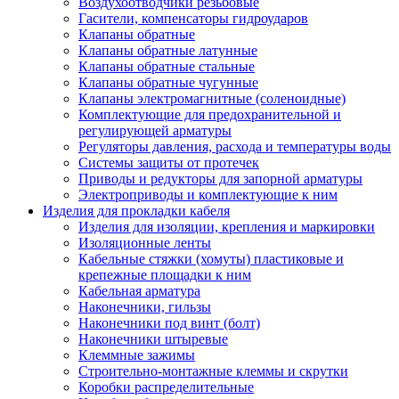
Воздухоотводчики резьбовые
Гасители, компенсаторы гидроударов
Клапаны обратные
Клапаны обратные латунные
Клапаны обратные стальные
Клапаны обратные чугунные
Клапаны электромагнитные (соленоидные)
Комплектующие для предохранительной и
регулирующей арматуры
Регуляторы давления, расхода и температуры воды
Системы защиты от протечек
Приводы и редукторы для запорной арматуры
Электроприводы и комплектующие к ним
Изделия для прокладки кабеля
Изделия для изоляции, крепления и маркировки
Изоляционные ленты
Кабельные стяжки (хомуты) пластиковые и
крепежные площадки к ним
Кабельная арматура
Наконечники, гильзы
Наконечники под винт (болт)
Наконечники штыревые
Клеммные зажимы
Строительно-монтажные клеммы и скрутки
Коробки распределительные