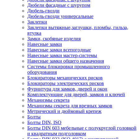
Дюбели фасадные с шурупом
Дюбель-гвозди
Дюбель-гвозди универсальные
Заклепки
Заклепки вытяжные,заглушки, пломбы, гильза,
втулка
Замки, скобяные изделия
Навесные замки
Навесные замки всепогодные
Навесные замки мастер-системы
Навесные замки общего назначения
Системы блокировки промышленного
оборудования
Блокираторы механических рисков
Блокираторы электрических рисков
Фурнитура для замков, дверей и окон
Комплектующие для дверей, замков и ключей
Механизмы секрета
Механизмы секрета для врезных замков
Метрический и дюймовый крепеж
Болты
Болты DIN, ISO
Болты DIN 603 мебельные с полукруглой головкой
и квадратным подголовком