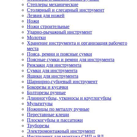
Степлеры механические
Столярный и слесарный инструмент
Лезвия для ножей
Ножи
Ножи строительные
Ударно-рычажный инструмент
Молотки
Хранение инструмента и организация рабочего
места
Пояса, ремни и поясные сумки
Поясные сумки и ремни для инструмента
Рюкзаки для инструмента
Сумки для инструмента
Ящики для инструмента
Шарнирно-губцевый инструмент
Бокорезы и кусачки
Болторезы ручные
Длинногубцы, утконосы и круглогубцы
Мультитулы
Ножницы по металлу ручные
Переставные клещи
Плоскогубцы и пассатижи
Труборезы
Электромонтажный инструмент
Инструмент для монтажа СИП и ВЛ