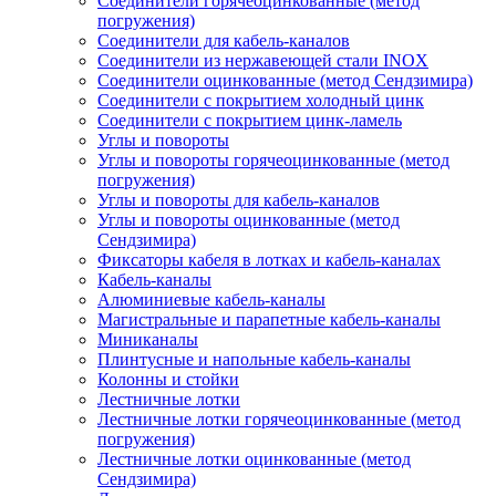
Соединители горячеоцинкованные (метод
погружения)
Соединители для кабель-каналов
Соединители из нержавеющей стали INOX
Соединители оцинкованные (метод Сендзимира)
Соединители с покрытием холодный цинк
Соединители с покрытием цинк-ламель
Углы и повороты
Углы и повороты горячеоцинкованные (метод
погружения)
Углы и повороты для кабель-каналов
Углы и повороты оцинкованные (метод
Сендзимира)
Фиксаторы кабеля в лотках и кабель-каналах
Кабель-каналы
Алюминиевые кабель-каналы
Магистральные и парапетные кабель-каналы
Миниканалы
Плинтусные и напольные кабель-каналы
Колонны и стойки
Лестничные лотки
Лестничные лотки горячеоцинкованные (метод
погружения)
Лестничные лотки оцинкованные (метод
Сендзимира)