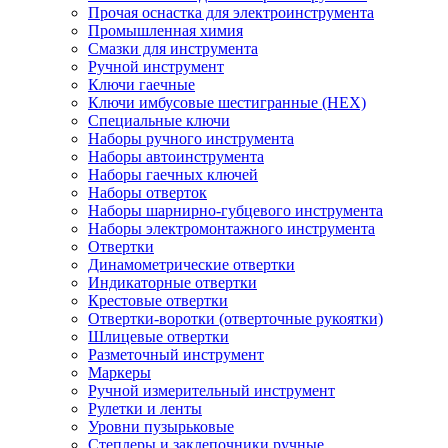
Прочая оснастка для электроинструмента
Промышленная химия
Смазки для инструмента
Ручной инструмент
Ключи гаечные
Ключи имбусовые шестигранные (HEX)
Специальные ключи
Наборы ручного инструмента
Наборы автоинструмента
Наборы гаечных ключей
Наборы отверток
Наборы шарнирно-губцевого инструмента
Наборы электромонтажного инструмента
Отвертки
Динамометрические отвертки
Индикаторные отвертки
Крестовые отвертки
Отвертки-воротки (отверточные рукоятки)
Шлицевые отвертки
Разметочный инструмент
Маркеры
Ручной измерительный инструмент
Рулетки и ленты
Уровни пузырьковые
Степлеры и заклепочники ручные