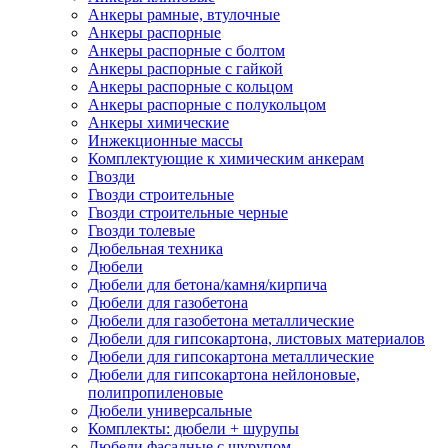
Анкеры рамные, втулочные
Анкеры распорные
Анкеры распорные с болтом
Анкеры распорные с гайкой
Анкеры распорные с кольцом
Анкеры распорные с полукольцом
Анкеры химические
Инжекционные массы
Комплектующие к химическим анкерам
Гвозди
Гвозди строительные
Гвозди строительные черные
Гвозди толевые
Дюбельная техника
Дюбели
Дюбели для бетона/камня/кирпича
Дюбели для газобетона
Дюбели для газобетона металлические
Дюбели для гипсокартона, листовых материалов
Дюбели для гипсокартона металлические
Дюбели для гипсокартона нейлоновые,
полипропиленовые
Дюбели универсальные
Комплекты: дюбели + шурупы
Дюбели фасадные с шурупом