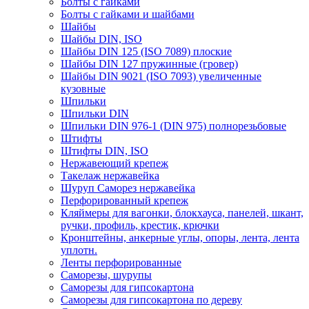
Болты с гайками
Болты с гайками и шайбами
Шайбы
Шайбы DIN, ISO
Шайбы DIN 125 (ISO 7089) плоские
Шайбы DIN 127 пружинные (гровер)
Шайбы DIN 9021 (ISO 7093) увеличенные
кузовные
Шпильки
Шпильки DIN
Шпильки DIN 976-1 (DIN 975) полнорезьбовые
Штифты
Штифты DIN, ISO
Нержавеющий крепеж
Такелаж нержавейка
Шуруп Саморез нержавейка
Перфорированный крепеж
Кляймеры для вагонки, блокхауса, панелей, шкант,
ручки, профиль, крестик, крючки
Кронштейны, анкерные углы, опоры, лента, лента
уплотн.
Ленты перфорированные
Саморезы, шурупы
Саморезы для гипсокартона
Саморезы для гипсокартона по дереву