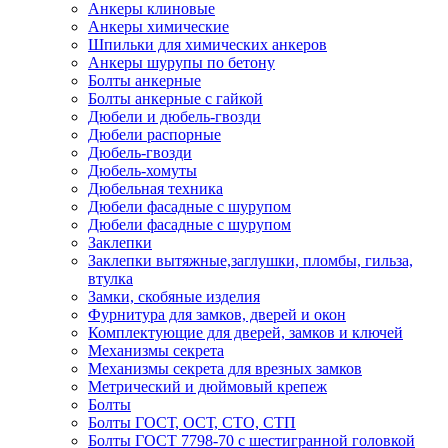
Анкеры клиновые
Анкеры химические
Шпильки для химических анкеров
Анкеры шурупы по бетону
Болты анкерные
Болты анкерные с гайкой
Дюбели и дюбель-гвозди
Дюбели распорные
Дюбель-гвозди
Дюбель-хомуты
Дюбельная техника
Дюбели фасадные с шурупом
Дюбели фасадные с шурупом
Заклепки
Заклепки вытяжные,заглушки, пломбы, гильза,
втулка
Замки, скобяные изделия
Фурнитура для замков, дверей и окон
Комплектующие для дверей, замков и ключей
Механизмы секрета
Механизмы секрета для врезных замков
Метрический и дюймовый крепеж
Болты
Болты ГОСТ, ОСТ, СТО, СТП
Болты ГОСТ 7798-70 с шестигранной головкой