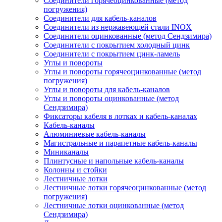
Соединители горячеоцинкованные (метод
погружения)
Соединители для кабель-каналов
Соединители из нержавеющей стали INOX
Соединители оцинкованные (метод Сендзимира)
Соединители с покрытием холодный цинк
Соединители с покрытием цинк-ламель
Углы и повороты
Углы и повороты горячеоцинкованные (метод
погружения)
Углы и повороты для кабель-каналов
Углы и повороты оцинкованные (метод
Сендзимира)
Фиксаторы кабеля в лотках и кабель-каналах
Кабель-каналы
Алюминиевые кабель-каналы
Магистральные и парапетные кабель-каналы
Миниканалы
Плинтусные и напольные кабель-каналы
Колонны и стойки
Лестничные лотки
Лестничные лотки горячеоцинкованные (метод
погружения)
Лестничные лотки оцинкованные (метод
Сендзимира)