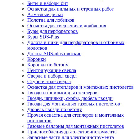
Биты и наборы бит
Оснастка для пильных и отрезных работ
Алмазные диски
Полотна для лобзиков
Оснастка для сверления и долбления
Буры для перфораторов
Буры SDS-Plus
Долота и пики для перфораторов и отбойных
молотков
Долота SDS-plus плоские
Коронки
Коронки по бетону
Центрирующие сверла
Сверла и наборы сверл
Ступенчатые сверла
Оснастка для степлеров и монтажных пистолетов
Гвозди и шпильки для степлеров
Гвозди, шпильки, скобы, дюбель-гвозди
Гвозди для монтажных газовых пистолетов
Дюбель-гвозди по бетону
Прочая оснастка для степлеров и монтажных
пистолетов
Газовые баллоны для монтажных пистолетов
Приспособления для электроинструмента
Запасные части для электроинструмента