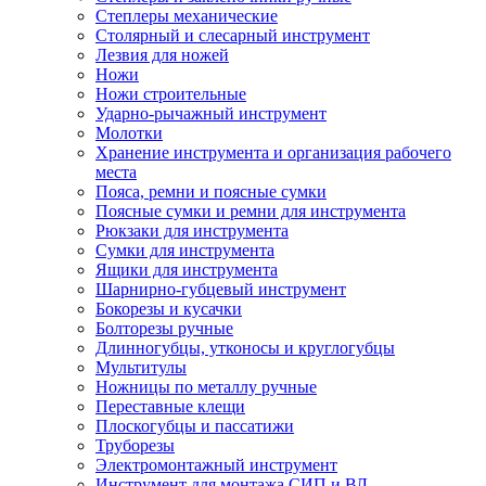
Степлеры механические
Столярный и слесарный инструмент
Лезвия для ножей
Ножи
Ножи строительные
Ударно-рычажный инструмент
Молотки
Хранение инструмента и организация рабочего
места
Пояса, ремни и поясные сумки
Поясные сумки и ремни для инструмента
Рюкзаки для инструмента
Сумки для инструмента
Ящики для инструмента
Шарнирно-губцевый инструмент
Бокорезы и кусачки
Болторезы ручные
Длинногубцы, утконосы и круглогубцы
Мультитулы
Ножницы по металлу ручные
Переставные клещи
Плоскогубцы и пассатижи
Труборезы
Электромонтажный инструмент
Инструмент для монтажа СИП и ВЛ