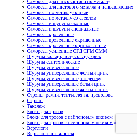
Саморезы для гипсокартона по металлу
Саморезы для листового металла и направляющих
Саморезы по металлу острые
Саморезы по металлу со сверлом
Саморезы и шурупы оконные
Саморезы и шурупы специальные
Саморезы кровельные
Саморезы кровельные окрашенные
Саморезы кровельные оцинкованные
Саморезы усиленные СГД СГМ СММ
Шурупы кольцо, полукольцо, крюк
Шурупы сантехнические
Шурупы универсальные
Шурупы универсальные желтый цинк
Шурупы универсальные, по дереву
Шурупы универсальные белый цинк
Шурупы универсальные желтый цинк
Стропы, ремни, тенты, лента, проволока
Стропы
Такелаж
Блоки для тросов
Блоки для тросов с нейлоновым шкивом
Блоки для тросов с нейлоновым шкивом двойные
Вертлюги
Вертлюги петля-петля