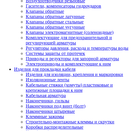
Воздухоотводчики резьбовые
Гасители, компенсаторы гидроударов
Клапаны обратные
Клапаны обратные латунные
Клапаны обратные стальные
Клапаны обратные чугунные
Клапаны электромагнитные (соленоидные)
Комплектующие для предохранительной и
регулирующей арматуры
Регуляторы давления, расхода и температуры воды
Системы защиты от протечек
Приводы и редукторы для запорной арматуры
Электроприводы и комплектующие к ним
Изделия для прокладки кабеля
Изделия для изоляции, крепления и маркировки
Изоляционные ленты
Кабельные стяжки (хомуты) пластиковые и
крепежные площадки к ним
Кабельная арматура
Наконечники, гильзы
Наконечники под винт (болт)
Наконечники штыревые
Клеммные зажимы
Строительно-монтажные клеммы и скрутки
Коробки распределительные