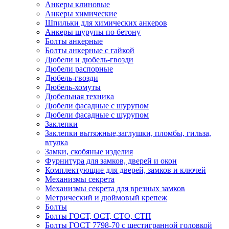
Анкеры клиновые
Анкеры химические
Шпильки для химических анкеров
Анкеры шурупы по бетону
Болты анкерные
Болты анкерные с гайкой
Дюбели и дюбель-гвозди
Дюбели распорные
Дюбель-гвозди
Дюбель-хомуты
Дюбельная техника
Дюбели фасадные с шурупом
Дюбели фасадные с шурупом
Заклепки
Заклепки вытяжные,заглушки, пломбы, гильза,
втулка
Замки, скобяные изделия
Фурнитура для замков, дверей и окон
Комплектующие для дверей, замков и ключей
Механизмы секрета
Механизмы секрета для врезных замков
Метрический и дюймовый крепеж
Болты
Болты ГОСТ, ОСТ, СТО, СТП
Болты ГОСТ 7798-70 с шестигранной головкой