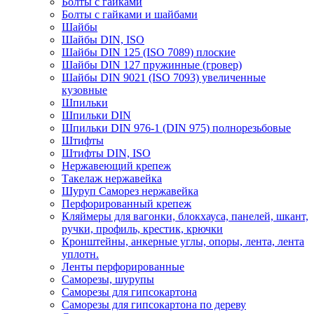
Болты с гайками
Болты с гайками и шайбами
Шайбы
Шайбы DIN, ISO
Шайбы DIN 125 (ISO 7089) плоские
Шайбы DIN 127 пружинные (гровер)
Шайбы DIN 9021 (ISO 7093) увеличенные
кузовные
Шпильки
Шпильки DIN
Шпильки DIN 976-1 (DIN 975) полнорезьбовые
Штифты
Штифты DIN, ISO
Нержавеющий крепеж
Такелаж нержавейка
Шуруп Саморез нержавейка
Перфорированный крепеж
Кляймеры для вагонки, блокхауса, панелей, шкант,
ручки, профиль, крестик, крючки
Кронштейны, анкерные углы, опоры, лента, лента
уплотн.
Ленты перфорированные
Саморезы, шурупы
Саморезы для гипсокартона
Саморезы для гипсокартона по дереву