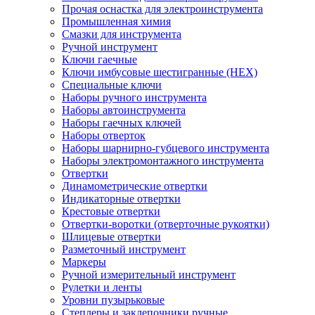
Прочая оснастка для электроинструмента
Промышленная химия
Смазки для инструмента
Ручной инструмент
Ключи гаечные
Ключи имбусовые шестигранные (HEX)
Специальные ключи
Наборы ручного инструмента
Наборы автоинструмента
Наборы гаечных ключей
Наборы отверток
Наборы шарнирно-губцевого инструмента
Наборы электромонтажного инструмента
Отвертки
Динамометрические отвертки
Индикаторные отвертки
Крестовые отвертки
Отвертки-воротки (отверточные рукоятки)
Шлицевые отвертки
Разметочный инструмент
Маркеры
Ручной измерительный инструмент
Рулетки и ленты
Уровни пузырьковые
Степлеры и заклепочники ручные