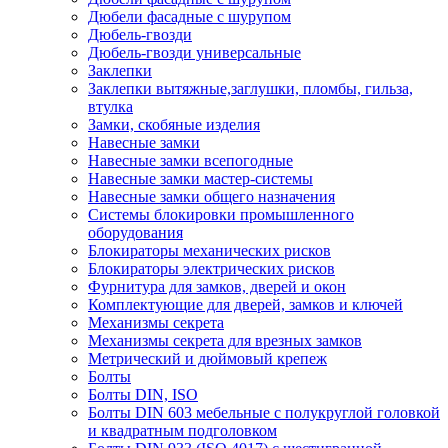
Дюбели фасадные с шурупом
Дюбель-гвозди
Дюбель-гвозди универсальные
Заклепки
Заклепки вытяжные,заглушки, пломбы, гильза,
втулка
Замки, скобяные изделия
Навесные замки
Навесные замки всепогодные
Навесные замки мастер-системы
Навесные замки общего назначения
Системы блокировки промышленного
оборудования
Блокираторы механических рисков
Блокираторы электрических рисков
Фурнитура для замков, дверей и окон
Комплектующие для дверей, замков и ключей
Механизмы секрета
Механизмы секрета для врезных замков
Метрический и дюймовый крепеж
Болты
Болты DIN, ISO
Болты DIN 603 мебельные с полукруглой головкой
и квадратным подголовком