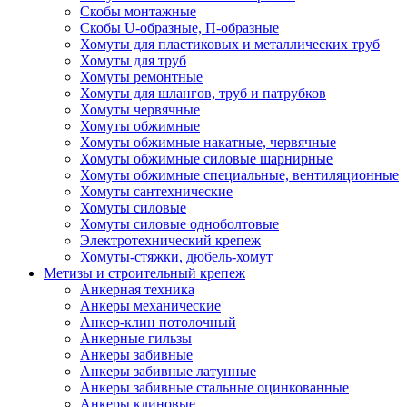
Скобы монтажные
Скобы U-образные, П-образные
Хомуты для пластиковых и металлических труб
Хомуты для труб
Хомуты ремонтные
Хомуты для шлангов, труб и патрубков
Хомуты червячные
Хомуты обжимные
Хомуты обжимные накатные, червячные
Хомуты обжимные силовые шарнирные
Хомуты обжимные специальные, вентиляционные
Хомуты сантехнические
Хомуты силовые
Хомуты силовые одноболтовые
Электротехнический крепеж
Хомуты-стяжки, дюбель-хомут
Метизы и строительный крепеж
Анкерная техника
Анкеры механические
Анкер-клин потолочный
Анкерные гильзы
Анкеры забивные
Анкеры забивные латунные
Анкеры забивные стальные оцинкованные
Анкеры клиновые