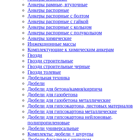
Анкеры рамные, втулочные
Анкеры распорные
Анкеры распорные с болтом
Анкеры распорные с гайкой
Анкеры распорные с кольцом
Анкеры распорные с полукольцом
Анкеры химические
Инжекционные массы
Комплектующие к химическим анкерам
Гвозди
Гвозди строительные
Гвозди строительные черные
Гвозди толевые
Дюбельная техника
Дюбели
Дюбели для бетона/камня/кирпича
Дюбели для газобетона
Дюбели для газобетона металлические
Дюбели для гипсокартона, листовых материалов
Дюбели для гипсокартона металлические
Дюбели для гипсокартона нейлоновые,
полипропиленовые
Дюбели универсальные
Комплекты: дюбели + шурупы
Дюбели фасадные с шурупом