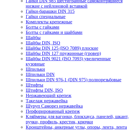
Гайки DIN 985 шестигранные самоконтрящиеся
низкие с нейлоновой вставкой
Гайки-барашки DIN 315
Гайки специальные
Комплекты крепежные
Болты с гайками
Болты с гайками и шайбами
Шайбы
Шайбы DIN, ISO
Шайбы DIN 125 (ISO 7089) плоские
Шайбы DIN 127 пружинные (гровер)
Шайбы DIN 9021 (ISO 7093) увеличенные
кузовные
Шпильки
Шпильки DIN
Шпильки DIN 976-1 (DIN 975) полнорезьбовые
Штифты
Штифты DIN, ISO
Нержавеющий крепеж
Такелаж нержавейка
Шуруп Саморез нержавейка
Перфорированный крепеж
Кляймеры для вагонки, блокхауса, панелей, шкант,
ручки, профиль, крестик, крючки
Кронштейны, анкерные углы, опоры, лента, лента