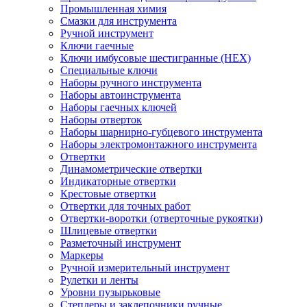
Промышленная химия
Смазки для инструмента
Ручной инструмент
Ключи гаечные
Ключи имбусовые шестигранные (HEX)
Специальные ключи
Наборы ручного инструмента
Наборы автоинструмента
Наборы гаечных ключей
Наборы отверток
Наборы шарнирно-губцевого инструмента
Наборы электромонтажного инструмента
Отвертки
Динамометрические отвертки
Индикаторные отвертки
Крестовые отвертки
Отвертки для точных работ
Отвертки-воротки (отверточные рукоятки)
Шлицевые отвертки
Разметочный инструмент
Маркеры
Ручной измерительный инструмент
Рулетки и ленты
Уровни пузырьковые
Степлеры и заклепочники ручные