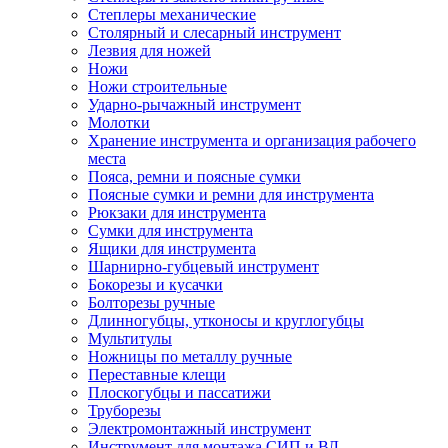
Степлеры механические
Столярный и слесарный инструмент
Лезвия для ножей
Ножи
Ножи строительные
Ударно-рычажный инструмент
Молотки
Хранение инструмента и организация рабочего
места
Пояса, ремни и поясные сумки
Поясные сумки и ремни для инструмента
Рюкзаки для инструмента
Сумки для инструмента
Ящики для инструмента
Шарнирно-губцевый инструмент
Бокорезы и кусачки
Болторезы ручные
Длинногубцы, утконосы и круглогубцы
Мультитулы
Ножницы по металлу ручные
Переставные клещи
Плоскогубцы и пассатижи
Труборезы
Электромонтажный инструмент
Инструмент для монтажа СИП и ВЛ