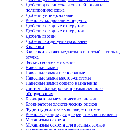
Дюбели для гипсокартона нейлоновые,
полипропиленовые
Дюбели универсальные
Комплекты: дюбели + шурупы
Дюбели фасадные с шурупом
Дюбели фасадные с шурупом
Дюбель-гвозди
Дюбель-гвозди универсальные
Заклепки
Заклепки вытяжные,заглушки, пломбы, гильза,
втулка
Замки, скобяные изделия
Навесные замки
Навесные замки всепогодные
Навесные замки мастер-системы
Навесные замки общего назначения
Системы блокировки промышленного
оборудования
Блокираторы механических рисков
Блокираторы электрических рисков
Фурнитура для замков, дверей и окон
Комплектующие для дверей, замков и ключей
Механизмы секрета
Механизмы секрета для врезных замков