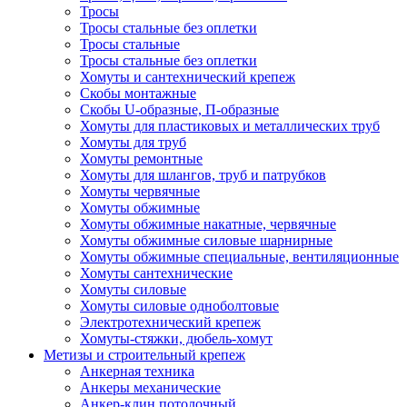
Тросы
Тросы стальные без оплетки
Тросы стальные
Тросы стальные без оплетки
Хомуты и сантехнический крепеж
Скобы монтажные
Скобы U-образные, П-образные
Хомуты для пластиковых и металлических труб
Хомуты для труб
Хомуты ремонтные
Хомуты для шлангов, труб и патрубков
Хомуты червячные
Хомуты обжимные
Хомуты обжимные накатные, червячные
Хомуты обжимные силовые шарнирные
Хомуты обжимные специальные, вентиляционные
Хомуты сантехнические
Хомуты силовые
Хомуты силовые одноболтовые
Электротехнический крепеж
Хомуты-стяжки, дюбель-хомут
Метизы и строительный крепеж
Анкерная техника
Анкеры механические
Анкер-клин потолочный