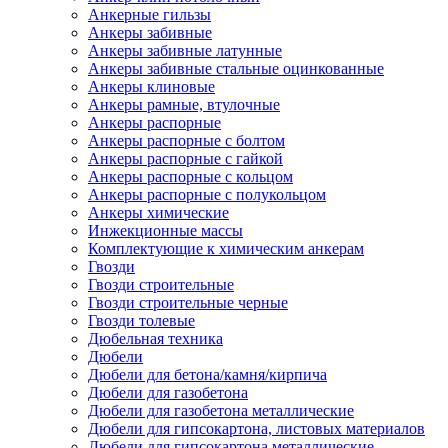
Анкерные гильзы
Анкеры забивные
Анкеры забивные латунные
Анкеры забивные стальные оцинкованные
Анкеры клиновые
Анкеры рамные, втулочные
Анкеры распорные
Анкеры распорные с болтом
Анкеры распорные с гайкой
Анкеры распорные с кольцом
Анкеры распорные с полукольцом
Анкеры химические
Инжекционные массы
Комплектующие к химическим анкерам
Гвозди
Гвозди строительные
Гвозди строительные черные
Гвозди толевые
Дюбельная техника
Дюбели
Дюбели для бетона/камня/кирпича
Дюбели для газобетона
Дюбели для газобетона металлические
Дюбели для гипсокартона, листовых материалов
Дюбели для гипсокартона металлические