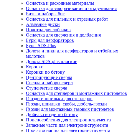
Оснастка и расходные материалы
Оснастка для заворачивания и откручивания
Биты и наборы бит
Оснастка для пильных и отрезных работ
Алмазные диски
Полотна для лобзиков
Оснастка для сверления и долбления
Буры для перфораторов
Буры SDS-Plus
Долота и пики для перфораторов и отбойных
молотков
Долота SDS-plus плоские
Коронки
Коронки по бетону
Центрирующие сверла
Сверла и наборы сверл
Ступенчатые сверла
Оснастка для степлеров и монтажных пистолетов
Гвозди и шпильки для степлеров
Гвозди, шпильки, скобы, дюбель-гвозди
Гвозди для монтажных газовых пистолетов
Дюбель-гвозди по бетону
Приспособления для электроинструмента
Запасные части для электроинструмента
Прочая оснастка для электроинструмента