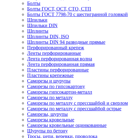
Болты
Болты ГОСТ, ОСТ, СТО, СТП
Болты ГОСТ 7798-70 с шестигранной головкой
Шпильки
Шпильки DIN
Шплинты
Шплинты DIN, ISO
Шплинты DIN 94 разводные прямые
Перфорированный крепеж
Ленты перфорированные
Лента перфорированная волна
Лента перфорированная прямая
Пластины перфорированные
Пластины крепежные
Саморезы и шурупы
Саморезы по гипсокартону
Саморезы гипсокартон-металл
Саморезы по металлу
Саморезы по металлу с прессшайбой и сверлом
Саморезы по металлу с прессшайбой острые
Саморезы, шурупы
Саморезы кровельные
Саморезы кровельные оцинкованные
Шурупы по бетону
Тросы, цепи, веревки, проволока