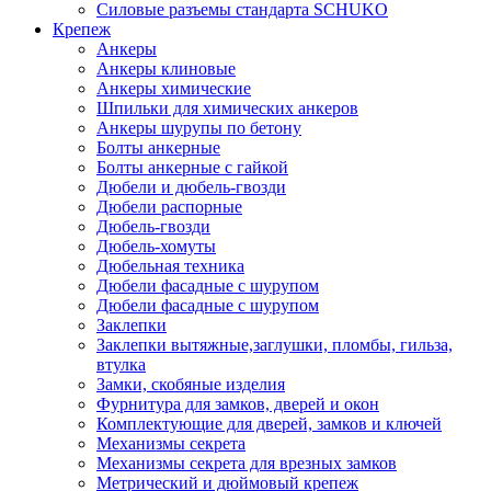
Силовые разъемы стандарта SCHUKO
Крепеж
Анкеры
Анкеры клиновые
Анкеры химические
Шпильки для химических анкеров
Анкеры шурупы по бетону
Болты анкерные
Болты анкерные с гайкой
Дюбели и дюбель-гвозди
Дюбели распорные
Дюбель-гвозди
Дюбель-хомуты
Дюбельная техника
Дюбели фасадные с шурупом
Дюбели фасадные с шурупом
Заклепки
Заклепки вытяжные,заглушки, пломбы, гильза,
втулка
Замки, скобяные изделия
Фурнитура для замков, дверей и окон
Комплектующие для дверей, замков и ключей
Механизмы секрета
Механизмы секрета для врезных замков
Метрический и дюймовый крепеж