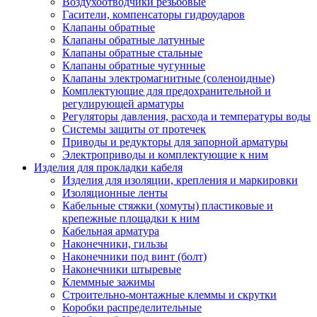
Воздухоотводчики резьбовые
Гасители, компенсаторы гидроударов
Клапаны обратные
Клапаны обратные латунные
Клапаны обратные стальные
Клапаны обратные чугунные
Клапаны электромагнитные (соленоидные)
Комплектующие для предохранительной и
регулирующей арматуры
Регуляторы давления, расхода и температуры воды
Системы защиты от протечек
Приводы и редукторы для запорной арматуры
Электроприводы и комплектующие к ним
Изделия для прокладки кабеля
Изделия для изоляции, крепления и маркировки
Изоляционные ленты
Кабельные стяжки (хомуты) пластиковые и
крепежные площадки к ним
Кабельная арматура
Наконечники, гильзы
Наконечники под винт (болт)
Наконечники штыревые
Клеммные зажимы
Строительно-монтажные клеммы и скрутки
Коробки распределительные