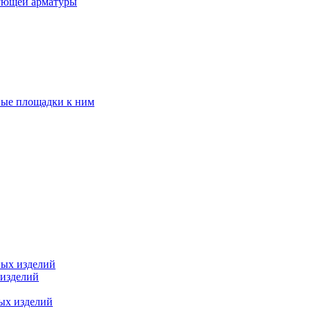
ующей арматуры
ные площадки к ним
ных изделий
 изделий
ых изделий