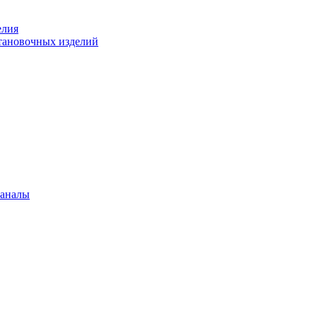
елия
становочных изделий
каналы