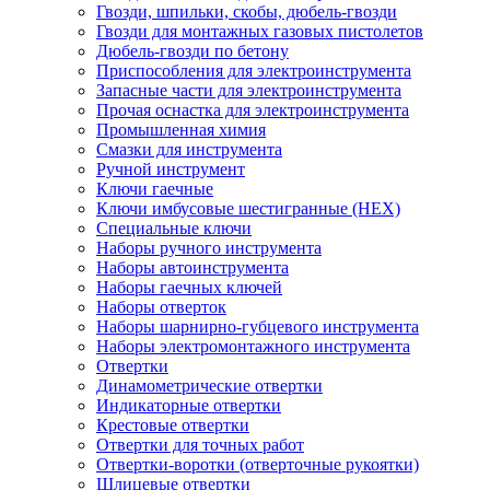
Гвозди, шпильки, скобы, дюбель-гвозди
Гвозди для монтажных газовых пистолетов
Дюбель-гвозди по бетону
Приспособления для электроинструмента
Запасные части для электроинструмента
Прочая оснастка для электроинструмента
Промышленная химия
Смазки для инструмента
Ручной инструмент
Ключи гаечные
Ключи имбусовые шестигранные (HEX)
Специальные ключи
Наборы ручного инструмента
Наборы автоинструмента
Наборы гаечных ключей
Наборы отверток
Наборы шарнирно-губцевого инструмента
Наборы электромонтажного инструмента
Отвертки
Динамометрические отвертки
Индикаторные отвертки
Крестовые отвертки
Отвертки для точных работ
Отвертки-воротки (отверточные рукоятки)
Шлицевые отвертки