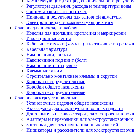
Комплектующие для предохранительной и регулир
Регуляторы давления, расхода и температуры воды
Системы защиты от протечек
Приводы и редукторы для запорной арматуры
Электроприводы и комплектующие к ним
Изделия для прокладки кабеля
Изделия для изоляции, крепления и маркировки
Изоляционные ленты
Кабельные стяжки (хомуты) пластиковые и крепеж
Кабельная арматура
Наконечники, гильзы
Наконечники под винт (болт)
Наконечники штыревые
Клеммные зажимы
Строительно-монтажные клеммы и скрутки
Коробки распределительные
Коробки общего назначения
Коробки распределительные
Изделия электроустановочные
Установочные изделия общего назначения
Аксессуары для электроустановочных изделий
Дополнительные аксессуары для электроустановоч
Адаптеры и переходники для электроустановочных
Заглушки для электроустановочных изделий
Индикаторы и рассеиватели для электроустановочн