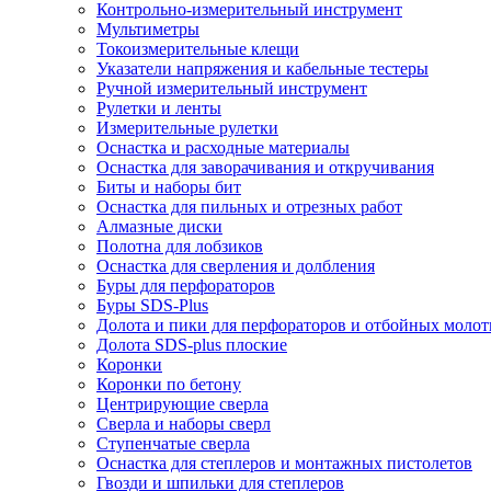
Контрольно-измерительный инструмент
Мультиметры
Токоизмерительные клещи
Указатели напряжения и кабельные тестеры
Ручной измерительный инструмент
Рулетки и ленты
Измерительные рулетки
Оснастка и расходные материалы
Оснастка для заворачивания и откручивания
Биты и наборы бит
Оснастка для пильных и отрезных работ
Алмазные диски
Полотна для лобзиков
Оснастка для сверления и долбления
Буры для перфораторов
Буры SDS-Plus
Долота и пики для перфораторов и отбойных молот
Долота SDS-plus плоские
Коронки
Коронки по бетону
Центрирующие сверла
Сверла и наборы сверл
Ступенчатые сверла
Оснастка для степлеров и монтажных пистолетов
Гвозди и шпильки для степлеров