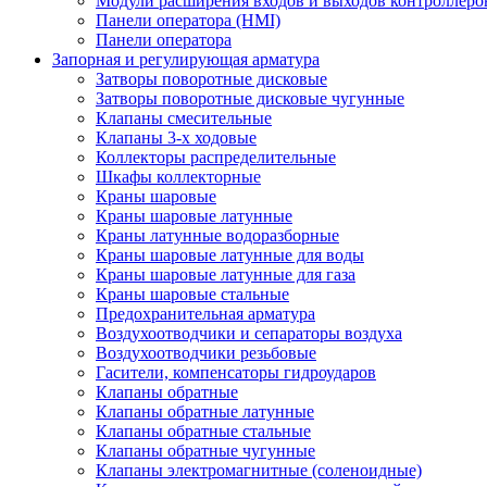
Модули расширения входов и выходов контроллеро
Панели оператора (HMI)
Панели оператора
Запорная и регулирующая арматура
Затворы поворотные дисковые
Затворы поворотные дисковые чугунные
Клапаны смесительные
Клапаны 3-х ходовые
Коллекторы распределительные
Шкафы коллекторные
Краны шаровые
Краны шаровые латунные
Краны латунные водоразборные
Краны шаровые латунные для воды
Краны шаровые латунные для газа
Краны шаровые стальные
Предохранительная арматура
Воздухоотводчики и сепараторы воздуха
Воздухоотводчики резьбовые
Гасители, компенсаторы гидроударов
Клапаны обратные
Клапаны обратные латунные
Клапаны обратные стальные
Клапаны обратные чугунные
Клапаны электромагнитные (соленоидные)