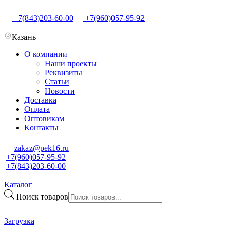
+7(843)203-60-00
+7(960)057-95-92
Казань
О компании
Наши проекты
Реквизиты
Статьи
Новости
Доставка
Оплата
Оптовикам
Контакты
zakaz@pek16.ru
+7(960)057-95-92
+7(843)203-60-00
Каталог
Поиск товаров
Загрузка