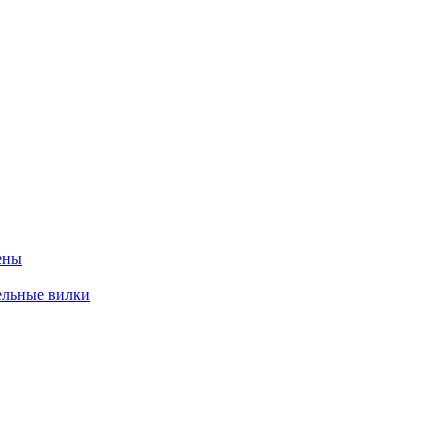
ены
ельные вилки