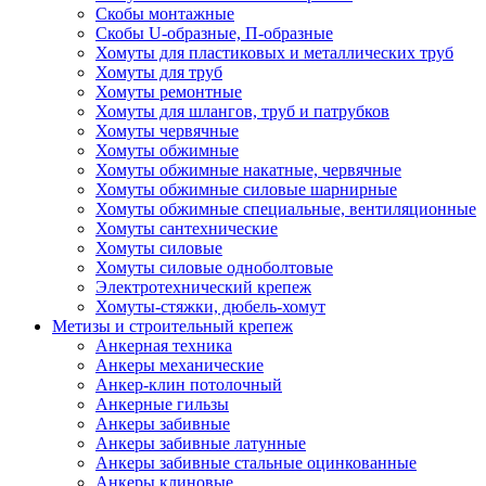
Скобы монтажные
Скобы U-образные, П-образные
Хомуты для пластиковых и металлических труб
Хомуты для труб
Хомуты ремонтные
Хомуты для шлангов, труб и патрубков
Хомуты червячные
Хомуты обжимные
Хомуты обжимные накатные, червячные
Хомуты обжимные силовые шарнирные
Хомуты обжимные специальные, вентиляционные
Хомуты сантехнические
Хомуты силовые
Хомуты силовые одноболтовые
Электротехнический крепеж
Хомуты-стяжки, дюбель-хомут
Метизы и строительный крепеж
Анкерная техника
Анкеры механические
Анкер-клин потолочный
Анкерные гильзы
Анкеры забивные
Анкеры забивные латунные
Анкеры забивные стальные оцинкованные
Анкеры клиновые