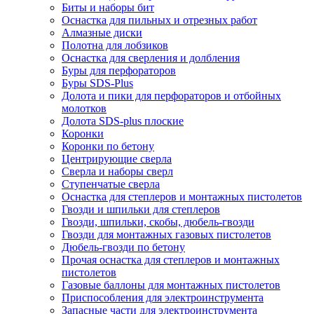
Биты и наборы бит
Оснастка для пильных и отрезных работ
Алмазные диски
Полотна для лобзиков
Оснастка для сверления и долбления
Буры для перфораторов
Буры SDS-Plus
Долота и пики для перфораторов и отбойных
молотков
Долота SDS-plus плоские
Коронки
Коронки по бетону
Центрирующие сверла
Сверла и наборы сверл
Ступенчатые сверла
Оснастка для степлеров и монтажных пистолетов
Гвозди и шпильки для степлеров
Гвозди, шпильки, скобы, дюбель-гвозди
Гвозди для монтажных газовых пистолетов
Дюбель-гвозди по бетону
Прочая оснастка для степлеров и монтажных
пистолетов
Газовые баллоны для монтажных пистолетов
Приспособления для электроинструмента
Запасные части для электроинструмента