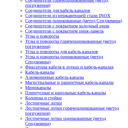
Соединители горячеоцинкованные (метод
погружения)
Соединители для кабель-каналов
Соединители из нержавеющей стали INOX
Соединители оцинкованные (метод Сендзимира)
Соединители с покрытием холодный цинк
Соединители с покрытием цинк-ламель
Углы и повороты
Углы и повороты горячеоцинкованные (метод
погружения)
Углы и повороты для кабель-каналов
Углы и повороты оцинкованные (метод
Сендзимира)
Фиксаторы кабеля в лотках и кабель-каналах
Кабель-каналы
Алюминиевые кабель-каналы
Магистральные и парапетные кабель-каналы
Миниканалы
Плинтусные и напольные кабель-каналы
Колонны и стойки
Лестничные лотки
Лестничные лотки горячеоцинкованные (метод
погружения)
Лестничные лотки оцинкованные (метод
Сендзимира)