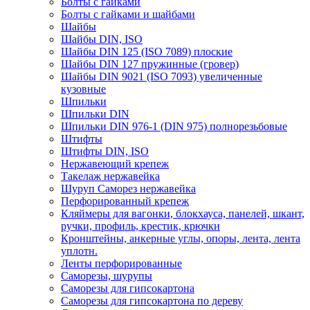
Болты с гайками
Болты с гайками и шайбами
Шайбы
Шайбы DIN, ISO
Шайбы DIN 125 (ISO 7089) плоские
Шайбы DIN 127 пружинные (гровер)
Шайбы DIN 9021 (ISO 7093) увеличенные
кузовные
Шпильки
Шпильки DIN
Шпильки DIN 976-1 (DIN 975) полнорезьбовые
Штифты
Штифты DIN, ISO
Нержавеющий крепеж
Такелаж нержавейка
Шуруп Саморез нержавейка
Перфорированный крепеж
Кляймеры для вагонки, блокхауса, панелей, шкант,
ручки, профиль, крестик, крючки
Кронштейны, анкерные углы, опоры, лента, лента
уплотн.
Ленты перфорированные
Саморезы, шурупы
Саморезы для гипсокартона
Саморезы для гипсокартона по дереву