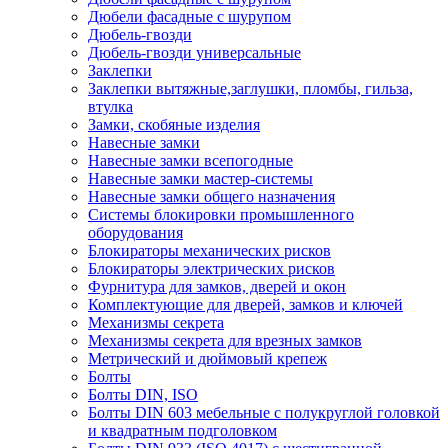
Дюбели фасадные с шурупом
Дюбель-гвозди
Дюбель-гвозди универсальные
Заклепки
Заклепки вытяжные,заглушки, пломбы, гильза,
втулка
Замки, скобяные изделия
Навесные замки
Навесные замки всепогодные
Навесные замки мастер-системы
Навесные замки общего назначения
Системы блокировки промышленного
оборудования
Блокираторы механических рисков
Блокираторы электрических рисков
Фурнитура для замков, дверей и окон
Комплектующие для дверей, замков и ключей
Механизмы секрета
Механизмы секрета для врезных замков
Метрический и дюймовый крепеж
Болты
Болты DIN, ISO
Болты DIN 603 мебельные с полукруглой головкой
и квадратным подголовком