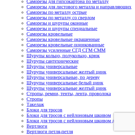
Саморезы для гипсокартона по металлу
Саморезы для листового металла и направляющих
Саморезы по металлу острые
Саморезы по металлу со сверлом
Саморезы и шурупы оконные
Саморезы и шурупы специальные
Саморезы кровельные
Саморезы кровельные окрашенные
Саморезы кровельные оцинкованные
Саморезы усиленные СГД СГМ СММ
Шурупы кольцо, полукольцо, крюк
Шурупы сантехнические
Шурупы универсальные
Шурупы универсальные желтый цинк
Шурупы универсальные, по дереву
Шурупы универсальные белый цинк
Шурупы универсальные желтый цинк
Стропы, ремни, тенты, лента, проволока
Стропы
Такелаж
Блоки для тросов
Блоки для тросов с нейлоновым шкивом
Блоки для тросов с нейлоновым шкивом двойные
Вертлюги
Вертлюги петля-петля