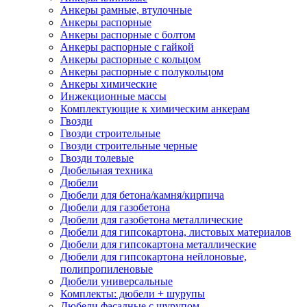
Анкеры рамные, втулочные
Анкеры распорные
Анкеры распорные с болтом
Анкеры распорные с гайкой
Анкеры распорные с кольцом
Анкеры распорные с полукольцом
Анкеры химические
Инжекционные массы
Комплектующие к химическим анкерам
Гвозди
Гвозди строительные
Гвозди строительные черные
Гвозди толевые
Дюбельная техника
Дюбели
Дюбели для бетона/камня/кирпича
Дюбели для газобетона
Дюбели для газобетона металлические
Дюбели для гипсокартона, листовых материалов
Дюбели для гипсокартона металлические
Дюбели для гипсокартона нейлоновые,
полипропиленовые
Дюбели универсальные
Комплекты: дюбели + шурупы
Дюбели фасадные с шурупом