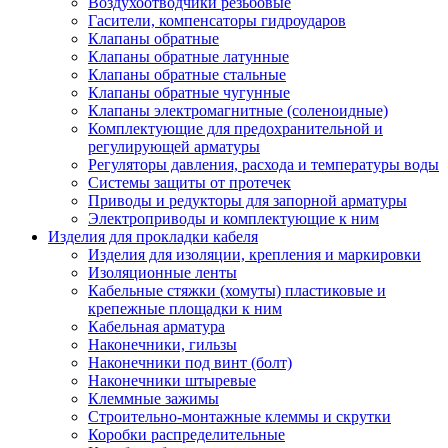
Воздухоотводчики резьбовые
Гасители, компенсаторы гидроударов
Клапаны обратные
Клапаны обратные латунные
Клапаны обратные стальные
Клапаны обратные чугунные
Клапаны электромагнитные (соленоидные)
Комплектующие для предохранительной и
регулирующей арматуры
Регуляторы давления, расхода и температуры воды
Системы защиты от протечек
Приводы и редукторы для запорной арматуры
Электроприводы и комплектующие к ним
Изделия для прокладки кабеля
Изделия для изоляции, крепления и маркировки
Изоляционные ленты
Кабельные стяжки (хомуты) пластиковые и
крепежные площадки к ним
Кабельная арматура
Наконечники, гильзы
Наконечники под винт (болт)
Наконечники штыревые
Клеммные зажимы
Строительно-монтажные клеммы и скрутки
Коробки распределительные