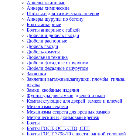
Анкеры клиновые
Анкеры химические
Шпильки для химических анкеров
Анкеры шурупы по бетону
Болты анкерные
Болты анкерные с гайкой
Дюбели и дюбель-гвозди
Дюбели распорные
Дюбель-гвозди
Дюбель-хомуты
Дюбельная техника
Дюбели фасадные с шурупом
Дюбели фасадные с шурупом
Заклепки
Заклепки вытяжные,заглушки, пломбы, гильза,
втулка
Замки, скобяные изделия
Фурнитура для замков, дверей и окон
Комплектующие для дверей, замков и ключей
Механизмы секрета
Механизмы секрета для врезных замков
Метрический и дюймовый крепеж
Болты
Болты ГОСТ, ОСТ, СТО, СТП
Болты ГОСТ 7798-70 с шестигранной головкой