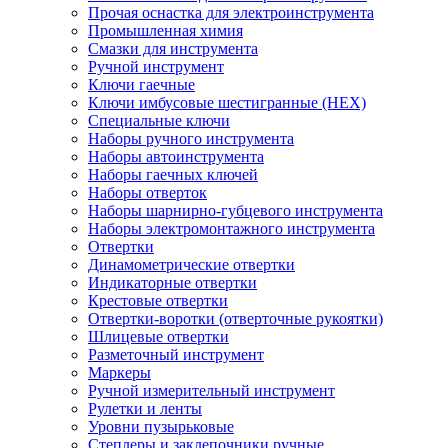
Прочая оснастка для электроинструмента
Промышленная химия
Смазки для инструмента
Ручной инструмент
Ключи гаечные
Ключи имбусовые шестигранные (HEX)
Специальные ключи
Наборы ручного инструмента
Наборы автоинструмента
Наборы гаечных ключей
Наборы отверток
Наборы шарнирно-губцевого инструмента
Наборы электромонтажного инструмента
Отвертки
Динамометрические отвертки
Индикаторные отвертки
Крестовые отвертки
Отвертки-воротки (отверточные рукоятки)
Шлицевые отвертки
Разметочный инструмент
Маркеры
Ручной измерительный инструмент
Рулетки и ленты
Уровни пузырьковые
Степлеры и заклепочники ручные