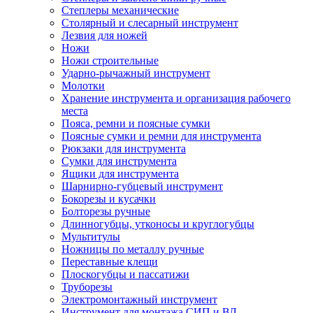
Степлеры механические
Столярный и слесарный инструмент
Лезвия для ножей
Ножи
Ножи строительные
Ударно-рычажный инструмент
Молотки
Хранение инструмента и организация рабочего
места
Пояса, ремни и поясные сумки
Поясные сумки и ремни для инструмента
Рюкзаки для инструмента
Сумки для инструмента
Ящики для инструмента
Шарнирно-губцевый инструмент
Бокорезы и кусачки
Болторезы ручные
Длинногубцы, утконосы и круглогубцы
Мультитулы
Ножницы по металлу ручные
Переставные клещи
Плоскогубцы и пассатижи
Труборезы
Электромонтажный инструмент
Инструмент для монтажа СИП и ВЛ