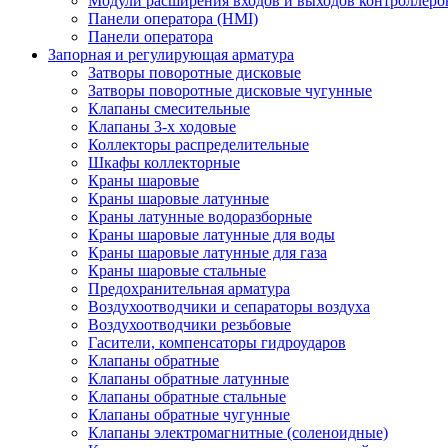
Модули расширения входов и выходов контроллеро
Панели оператора (HMI)
Панели оператора
Запорная и регулирующая арматура
Затворы поворотные дисковые
Затворы поворотные дисковые чугунные
Клапаны смесительные
Клапаны 3-х ходовые
Коллекторы распределительные
Шкафы коллекторные
Краны шаровые
Краны шаровые латунные
Краны латунные водоразборные
Краны шаровые латунные для воды
Краны шаровые латунные для газа
Краны шаровые стальные
Предохранительная арматура
Воздухоотводчики и сепараторы воздуха
Воздухоотводчики резьбовые
Гасители, компенсаторы гидроударов
Клапаны обратные
Клапаны обратные латунные
Клапаны обратные стальные
Клапаны обратные чугунные
Клапаны электромагнитные (соленоидные)