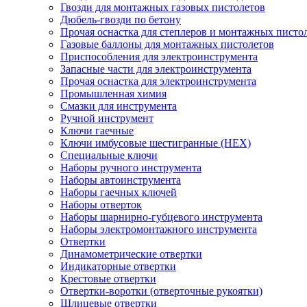
Гвозди для монтажных газовых пистолетов
Дюбель-гвозди по бетону
Прочая оснастка для степлеров и монтажных писто
Газовые баллоны для монтажных пистолетов
Приспособления для электроинструмента
Запасные части для электроинструмента
Прочая оснастка для электроинструмента
Промышленная химия
Смазки для инструмента
Ручной инструмент
Ключи гаечные
Ключи имбусовые шестигранные (HEX)
Специальные ключи
Наборы ручного инструмента
Наборы автоинструмента
Наборы гаечных ключей
Наборы отверток
Наборы шарнирно-губцевого инструмента
Наборы электромонтажного инструмента
Отвертки
Динамометрические отвертки
Индикаторные отвертки
Крестовые отвертки
Отвертки-воротки (отверточные рукоятки)
Шлицевые отвертки