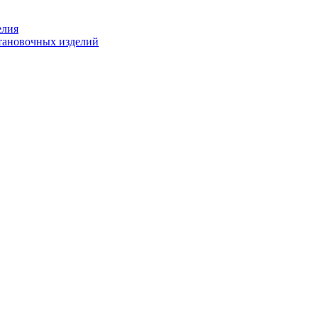
елия
становочных изделий