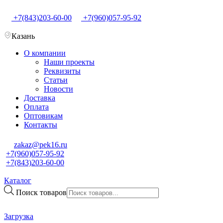
+7(843)203-60-00
+7(960)057-95-92
Казань
О компании
Наши проекты
Реквизиты
Статьи
Новости
Доставка
Оплата
Оптовикам
Контакты
zakaz@pek16.ru
+7(960)057-95-92
+7(843)203-60-00
Каталог
Поиск товаров
Загрузка