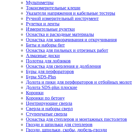
Мультиметры
Токоизмерительные клещи
Указатели напряжения и кабельные тестеры
Ручной измерительный инструмент
Рулетки и ленты
Измерительные рулетки
Оснастка и расходные материалы
Оснастка для заворачивания и откручивания
Биты и наборы бит
Оснастка для пильных и отрезных работ
Алмазные диски
Полотна для лобзиков
Оснастка для сверления и долбления
Буры для перфораторов
Буры SDS-Plus
Долота и пики для перфораторов и отбойных молот
Долота SDS-plus плоские
Коронки
Коронки по бетону
Центрирующие сверла
Сверла и наборы сверл
Ступенчатые сверла
Оснастка для степлеров и монтажных пистолетов
Гвозди и шпильки для степлеров
Гвозди, шпильки, скобы, дюбель-гвозди