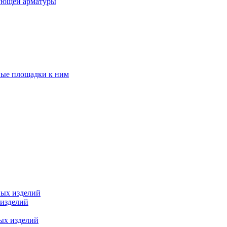
ующей арматуры
ные площадки к ним
ных изделий
 изделий
ых изделий