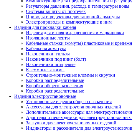
Комплектующие для предохранительной и регулир
Регуляторы давления, расхода и температуры воды
Системы защиты от протечек
Приводы и редукторы для запорной арматуры
Электроприводы и комплектующие к ним
Изделия для прокладки кабеля
Изделия для изоляции, крепления и маркировки
Изоляционные ленты
Кабельные стяжки (хомуты) пластиковые и крепеж
Кабельная арматура
Наконечники, гильзы
Наконечники под винт (болт)
Наконечники штыревые
Клеммные зажимы
Строительно-монтажные клеммы и скрутки
Коробки распределительные
Коробки общего назначения
Коробки распределительные
Изделия электроустановочные
Установочные изделия общего назначения
Аксессуары для электроустановочных изделий
Дополнительные аксессуары для электроустановоч
Адаптеры и переходники для электроустановочных
Заглушки для электроустановочных изделий
Индикаторы и рассеиватели для электроустановочн