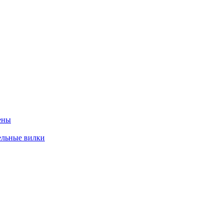
ены
ельные вилки