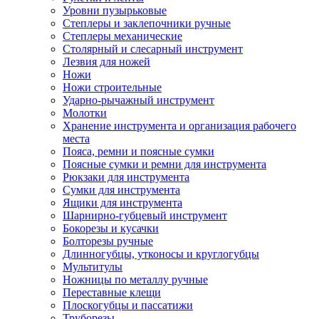
Уровни пузырьковые
Степлеры и заклепочники ручные
Степлеры механические
Столярный и слесарный инструмент
Лезвия для ножей
Ножи
Ножи строительные
Ударно-рычажный инструмент
Молотки
Хранение инструмента и организация рабочего
места
Пояса, ремни и поясные сумки
Поясные сумки и ремни для инструмента
Рюкзаки для инструмента
Сумки для инструмента
Ящики для инструмента
Шарнирно-губцевый инструмент
Бокорезы и кусачки
Болторезы ручные
Длинногубцы, утконосы и круглогубцы
Мультитулы
Ножницы по металлу ручные
Переставные клещи
Плоскогубцы и пассатижи
Труборезы