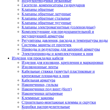
Воздухоотводчики резьбовые
Гасители, компенсаторы гидроударов
Клапаны обратные
Клапаны обратные латунные
Клапаны обратные стальные
Клапаны обратные чугунные
Клапаны электромагнитные (соленоидные)
Комплектующие для предохранительной и
регулирующей арматуры
Регуляторы давления, расхода и температуры воды
Системы защиты от протечек
Приводы и редукторы для запорной арматуры
Электроприводы и комплектующие к ним
Изделия для прокладки кабеля
Изделия для изоляции, крепления и маркировки
Изоляционные ленты
Кабельные стяжки (хомуты) пластиковые и
крепежные площадки к ним
Кабельная арматура
Наконечники, гильзы
Наконечники под винт (болт)
Наконечники штыревые
Клеммные зажимы
Строительно-монтажные клеммы и скрутки
Коробки распределительные