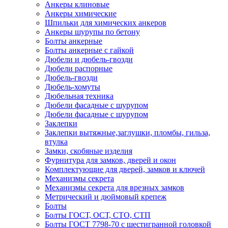
Анкеры клиновые
Анкеры химические
Шпильки для химических анкеров
Анкеры шурупы по бетону
Болты анкерные
Болты анкерные с гайкой
Дюбели и дюбель-гвозди
Дюбели распорные
Дюбель-гвозди
Дюбель-хомуты
Дюбельная техника
Дюбели фасадные с шурупом
Дюбели фасадные с шурупом
Заклепки
Заклепки вытяжные,заглушки, пломбы, гильза,
втулка
Замки, скобяные изделия
Фурнитура для замков, дверей и окон
Комплектующие для дверей, замков и ключей
Механизмы секрета
Механизмы секрета для врезных замков
Метрический и дюймовый крепеж
Болты
Болты ГОСТ, ОСТ, СТО, СТП
Болты ГОСТ 7798-70 с шестигранной головкой