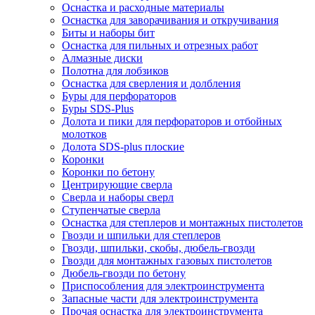
Оснастка и расходные материалы
Оснастка для заворачивания и откручивания
Биты и наборы бит
Оснастка для пильных и отрезных работ
Алмазные диски
Полотна для лобзиков
Оснастка для сверления и долбления
Буры для перфораторов
Буры SDS-Plus
Долота и пики для перфораторов и отбойных
молотков
Долота SDS-plus плоские
Коронки
Коронки по бетону
Центрирующие сверла
Сверла и наборы сверл
Ступенчатые сверла
Оснастка для степлеров и монтажных пистолетов
Гвозди и шпильки для степлеров
Гвозди, шпильки, скобы, дюбель-гвозди
Гвозди для монтажных газовых пистолетов
Дюбель-гвозди по бетону
Приспособления для электроинструмента
Запасные части для электроинструмента
Прочая оснастка для электроинструмента