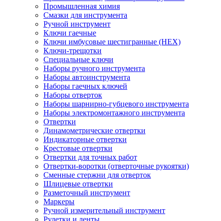
Промышленная химия
Смазки для инструмента
Ручной инструмент
Ключи гаечные
Ключи имбусовые шестигранные (HEX)
Ключи-трещотки
Специальные ключи
Наборы ручного инструмента
Наборы автоинструмента
Наборы гаечных ключей
Наборы отверток
Наборы шарнирно-губцевого инструмента
Наборы электромонтажного инструмента
Отвертки
Динамометрические отвертки
Индикаторные отвертки
Крестовые отвертки
Отвертки для точных работ
Отвертки-воротки (отверточные рукоятки)
Сменные стержни для отверток
Шлицевые отвертки
Разметочный инструмент
Маркеры
Ручной измерительный инструмент
Рулетки и ленты