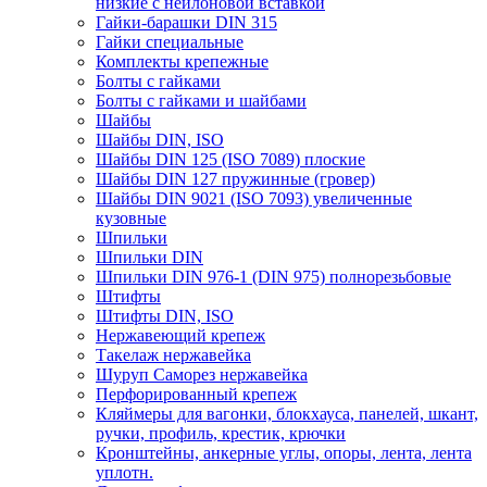
низкие с нейлоновой вставкой
Гайки-барашки DIN 315
Гайки специальные
Комплекты крепежные
Болты с гайками
Болты с гайками и шайбами
Шайбы
Шайбы DIN, ISO
Шайбы DIN 125 (ISO 7089) плоские
Шайбы DIN 127 пружинные (гровер)
Шайбы DIN 9021 (ISO 7093) увеличенные
кузовные
Шпильки
Шпильки DIN
Шпильки DIN 976-1 (DIN 975) полнорезьбовые
Штифты
Штифты DIN, ISO
Нержавеющий крепеж
Такелаж нержавейка
Шуруп Саморез нержавейка
Перфорированный крепеж
Кляймеры для вагонки, блокхауса, панелей, шкант,
ручки, профиль, крестик, крючки
Кронштейны, анкерные углы, опоры, лента, лента
уплотн.