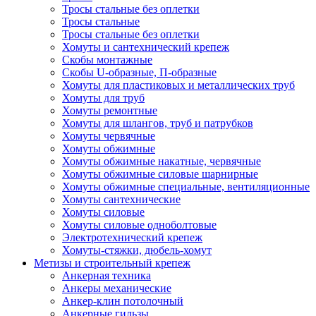
Тросы стальные без оплетки
Тросы стальные
Тросы стальные без оплетки
Хомуты и сантехнический крепеж
Скобы монтажные
Скобы U-образные, П-образные
Хомуты для пластиковых и металлических труб
Хомуты для труб
Хомуты ремонтные
Хомуты для шлангов, труб и патрубков
Хомуты червячные
Хомуты обжимные
Хомуты обжимные накатные, червячные
Хомуты обжимные силовые шарнирные
Хомуты обжимные специальные, вентиляционные
Хомуты сантехнические
Хомуты силовые
Хомуты силовые одноболтовые
Электротехнический крепеж
Хомуты-стяжки, дюбель-хомут
Метизы и строительный крепеж
Анкерная техника
Анкеры механические
Анкер-клин потолочный
Анкерные гильзы