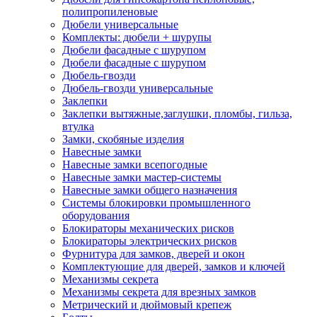
полипропиленовые
Дюбели универсальные
Комплекты: дюбели + шурупы
Дюбели фасадные с шурупом
Дюбели фасадные с шурупом
Дюбель-гвозди
Дюбель-гвозди универсальные
Заклепки
Заклепки вытяжные,заглушки, пломбы, гильза,
втулка
Замки, скобяные изделия
Навесные замки
Навесные замки всепогодные
Навесные замки мастер-системы
Навесные замки общего назначения
Системы блокировки промышленного
оборудования
Блокираторы механических рисков
Блокираторы электрических рисков
Фурнитура для замков, дверей и окон
Комплектующие для дверей, замков и ключей
Механизмы секрета
Механизмы секрета для врезных замков
Метрический и дюймовый крепеж