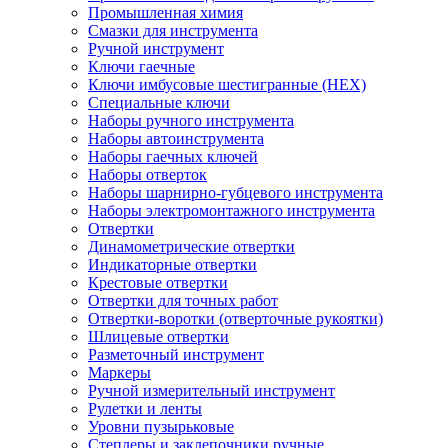
Промышленная химия
Смазки для инструмента
Ручной инструмент
Ключи гаечные
Ключи имбусовые шестигранные (HEX)
Специальные ключи
Наборы ручного инструмента
Наборы автоинструмента
Наборы гаечных ключей
Наборы отверток
Наборы шарнирно-губцевого инструмента
Наборы электромонтажного инструмента
Отвертки
Динамометрические отвертки
Индикаторные отвертки
Крестовые отвертки
Отвертки для точных работ
Отвертки-воротки (отверточные рукоятки)
Шлицевые отвертки
Разметочный инструмент
Маркеры
Ручной измерительный инструмент
Рулетки и ленты
Уровни пузырьковые
Степлеры и заклепочники ручные