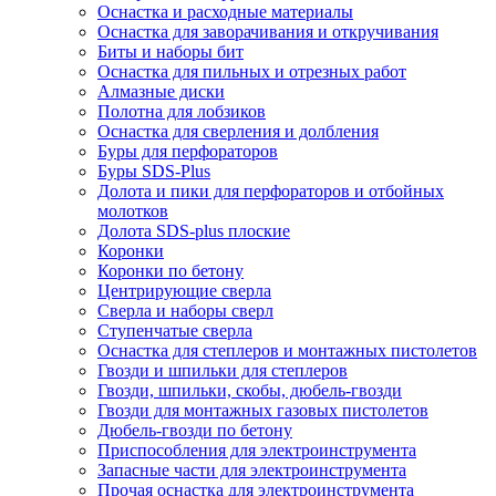
Оснастка и расходные материалы
Оснастка для заворачивания и откручивания
Биты и наборы бит
Оснастка для пильных и отрезных работ
Алмазные диски
Полотна для лобзиков
Оснастка для сверления и долбления
Буры для перфораторов
Буры SDS-Plus
Долота и пики для перфораторов и отбойных
молотков
Долота SDS-plus плоские
Коронки
Коронки по бетону
Центрирующие сверла
Сверла и наборы сверл
Ступенчатые сверла
Оснастка для степлеров и монтажных пистолетов
Гвозди и шпильки для степлеров
Гвозди, шпильки, скобы, дюбель-гвозди
Гвозди для монтажных газовых пистолетов
Дюбель-гвозди по бетону
Приспособления для электроинструмента
Запасные части для электроинструмента
Прочая оснастка для электроинструмента