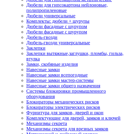
Дюбели для гипсокартона нейлоновые,
полипропиленовые
Дюбели универсальные
Комплекты: дюбели + шурупы
Дюбели фасадные с шурупом
Дюбели фасадные с шурупом
Дюбель-гвозди
Дюбель-гвозди универсальные
Заклепки
Заклепки вытяжные,заглушки, пломбы, гильза,
втулка
Замки, скобяные изделия
Навесные замки
Навесные замки всепогодные
Навесные замки мастер-системы
Навесные замки общего назначения
Системы блокировки промышленного
оборудования
Блокираторы механических рисков
Блокираторы электрических рисков
Фурнитура для замков, дверей и окон
Комплектующие для дверей, замков и ключей
Механизмы секрета
Механизмы секрета для врезных замков