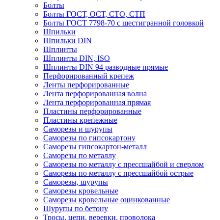
Болты
Болты ГОСТ, ОСТ, СТО, СТП
Болты ГОСТ 7798-70 с шестигранной головкой
Шпильки
Шпильки DIN
Шплинты
Шплинты DIN, ISO
Шплинты DIN 94 разводные прямые
Перфорированный крепеж
Ленты перфорированные
Лента перфорированная волна
Лента перфорированная прямая
Пластины перфорированные
Пластины крепежные
Саморезы и шурупы
Саморезы по гипсокартону
Саморезы гипсокартон-металл
Саморезы по металлу
Саморезы по металлу с прессшайбой и сверлом
Саморезы по металлу с прессшайбой острые
Саморезы, шурупы
Саморезы кровельные
Саморезы кровельные оцинкованные
Шурупы по бетону
Тросы, цепи, веревки, проволока