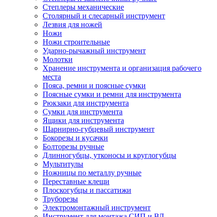
Степлеры механические
Столярный и слесарный инструмент
Лезвия для ножей
Ножи
Ножи строительные
Ударно-рычажный инструмент
Молотки
Хранение инструмента и организация рабочего
места
Пояса, ремни и поясные сумки
Поясные сумки и ремни для инструмента
Рюкзаки для инструмента
Сумки для инструмента
Ящики для инструмента
Шарнирно-губцевый инструмент
Бокорезы и кусачки
Болторезы ручные
Длинногубцы, утконосы и круглогубцы
Мультитулы
Ножницы по металлу ручные
Переставные клещи
Плоскогубцы и пассатижи
Труборезы
Электромонтажный инструмент
Инструмент для монтажа СИП и ВЛ