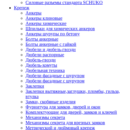
Силовые разъемы стандарта SCHUKO
Крепеж
Анкеры
Анкеры клиновые
Анкеры химические
Шпильки для химических анкеров
Анкеры шурупы по бетону
Болты анкерные
Болты анкерные с гайкой
Дюбели и дюбель-гвозди
Дюбели распорные
Дюбель-гвозди
Дюбель-хомуты
Дюбельная техника
Дюбели фасадные с шурупом
Дюбели фасадные с шурупом
Заклепки
Заклепки вытяжные,заглушки, пломбы, гильза,
втулка
Замки, скобяные изделия
Фурнитура для замков, дверей и окон
Комплектующие для дверей, замков и ключей
Механизмы секрета
Механизмы секрета для врезных замков
Метрический и дюймовый крепеж