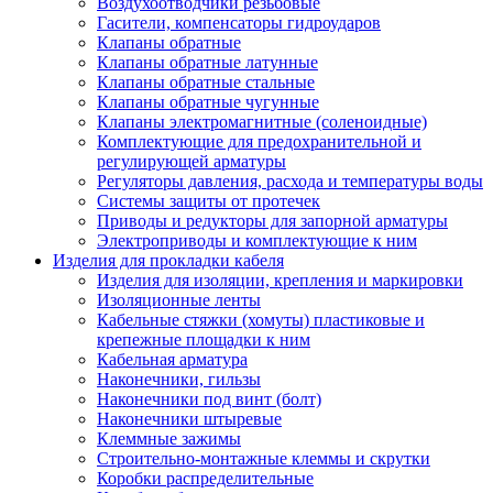
Воздухоотводчики резьбовые
Гасители, компенсаторы гидроударов
Клапаны обратные
Клапаны обратные латунные
Клапаны обратные стальные
Клапаны обратные чугунные
Клапаны электромагнитные (соленоидные)
Комплектующие для предохранительной и
регулирующей арматуры
Регуляторы давления, расхода и температуры воды
Системы защиты от протечек
Приводы и редукторы для запорной арматуры
Электроприводы и комплектующие к ним
Изделия для прокладки кабеля
Изделия для изоляции, крепления и маркировки
Изоляционные ленты
Кабельные стяжки (хомуты) пластиковые и
крепежные площадки к ним
Кабельная арматура
Наконечники, гильзы
Наконечники под винт (болт)
Наконечники штыревые
Клеммные зажимы
Строительно-монтажные клеммы и скрутки
Коробки распределительные