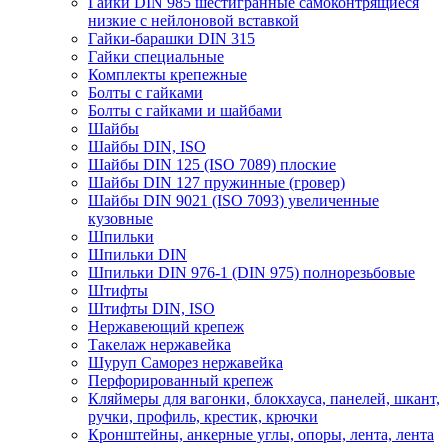
Гайки DIN 985 шестигранные самоконтрящиеся
низкие с нейлоновой вставкой
Гайки-барашки DIN 315
Гайки специальные
Комплекты крепежные
Болты с гайками
Болты с гайками и шайбами
Шайбы
Шайбы DIN, ISO
Шайбы DIN 125 (ISO 7089) плоские
Шайбы DIN 127 пружинные (гровер)
Шайбы DIN 9021 (ISO 7093) увеличенные
кузовные
Шпильки
Шпильки DIN
Шпильки DIN 976-1 (DIN 975) полнорезьбовые
Штифты
Штифты DIN, ISO
Нержавеющий крепеж
Такелаж нержавейка
Шуруп Саморез нержавейка
Перфорированный крепеж
Кляймеры для вагонки, блокхауса, панелей, шкант,
ручки, профиль, крестик, крючки
Кронштейны, анкерные углы, опоры, лента, лента