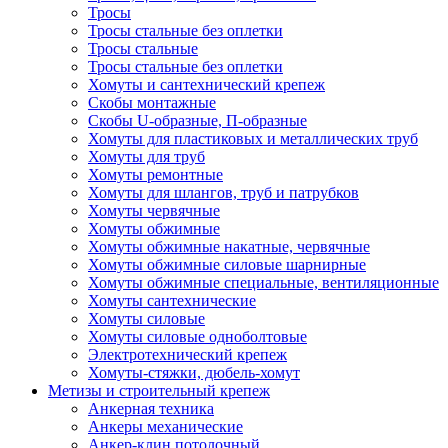
Тросы
Тросы стальные без оплетки
Тросы стальные
Тросы стальные без оплетки
Хомуты и сантехнический крепеж
Скобы монтажные
Скобы U-образные, П-образные
Хомуты для пластиковых и металлических труб
Хомуты для труб
Хомуты ремонтные
Хомуты для шлангов, труб и патрубков
Хомуты червячные
Хомуты обжимные
Хомуты обжимные накатные, червячные
Хомуты обжимные силовые шарнирные
Хомуты обжимные специальные, вентиляционные
Хомуты сантехнические
Хомуты силовые
Хомуты силовые одноболтовые
Электротехнический крепеж
Хомуты-стяжки, дюбель-хомут
Метизы и строительный крепеж
Анкерная техника
Анкеры механические
Анкер-клин потолочный