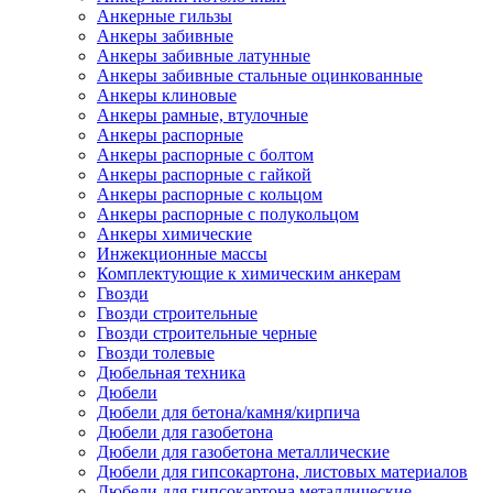
Анкерные гильзы
Анкеры забивные
Анкеры забивные латунные
Анкеры забивные стальные оцинкованные
Анкеры клиновые
Анкеры рамные, втулочные
Анкеры распорные
Анкеры распорные с болтом
Анкеры распорные с гайкой
Анкеры распорные с кольцом
Анкеры распорные с полукольцом
Анкеры химические
Инжекционные массы
Комплектующие к химическим анкерам
Гвозди
Гвозди строительные
Гвозди строительные черные
Гвозди толевые
Дюбельная техника
Дюбели
Дюбели для бетона/камня/кирпича
Дюбели для газобетона
Дюбели для газобетона металлические
Дюбели для гипсокартона, листовых материалов
Дюбели для гипсокартона металлические