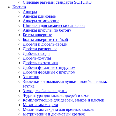
Силовые разъемы стандарта SCHUKO
Крепеж
Анкеры
Анкеры клиновые
Анкеры химические
Шпильки для химических анкеров
Анкеры шурупы по бетону
Болты анкерные
Болты анкерные с гайкой
Дюбели и дюбель-гвозди
Дюбели распорные
Дюбель-гвозди
Дюбель-хомуты
Дюбельная техника
Дюбели фасадные с шурупом
Дюбели фасадные с шурупом
Заклепки
Заклепки вытяжные,заглушки, пломбы, гильза,
втулка
Замки, скобяные изделия
Фурнитура для замков, дверей и окон
Комплектующие для дверей, замков и ключей
Механизмы секрета
Механизмы секрета для врезных замков
Метрический и дюймовый крепеж