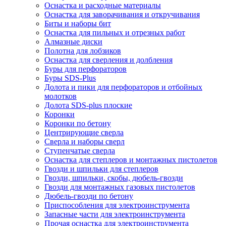
Оснастка и расходные материалы
Оснастка для заворачивания и откручивания
Биты и наборы бит
Оснастка для пильных и отрезных работ
Алмазные диски
Полотна для лобзиков
Оснастка для сверления и долбления
Буры для перфораторов
Буры SDS-Plus
Долота и пики для перфораторов и отбойных
молотков
Долота SDS-plus плоские
Коронки
Коронки по бетону
Центрирующие сверла
Сверла и наборы сверл
Ступенчатые сверла
Оснастка для степлеров и монтажных пистолетов
Гвозди и шпильки для степлеров
Гвозди, шпильки, скобы, дюбель-гвозди
Гвозди для монтажных газовых пистолетов
Дюбель-гвозди по бетону
Приспособления для электроинструмента
Запасные части для электроинструмента
Прочая оснастка для электроинструмента