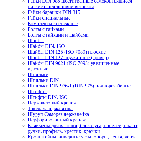
Гайки DIN 985 шестигранные самоконтрящиеся
низкие с нейлоновой вставкой
Гайки-барашки DIN 315
Гайки специальные
Комплекты крепежные
Болты с гайками
Болты с гайками и шайбами
Шайбы
Шайбы DIN, ISO
Шайбы DIN 125 (ISO 7089) плоские
Шайбы DIN 127 пружинные (гровер)
Шайбы DIN 9021 (ISO 7093) увеличенные
кузовные
Шпильки
Шпильки DIN
Шпильки DIN 976-1 (DIN 975) полнорезьбовые
Штифты
Штифты DIN, ISO
Нержавеющий крепеж
Такелаж нержавейка
Шуруп Саморез нержавейка
Перфорированный крепеж
Кляймеры для вагонки, блокхауса, панелей, шкант,
ручки, профиль, крестик, крючки
Кронштейны, анкерные углы, опоры, лента, лента