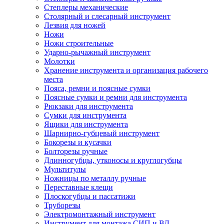
Степлеры механические
Столярный и слесарный инструмент
Лезвия для ножей
Ножи
Ножи строительные
Ударно-рычажный инструмент
Молотки
Хранение инструмента и организация рабочего
места
Пояса, ремни и поясные сумки
Поясные сумки и ремни для инструмента
Рюкзаки для инструмента
Сумки для инструмента
Ящики для инструмента
Шарнирно-губцевый инструмент
Бокорезы и кусачки
Болторезы ручные
Длинногубцы, утконосы и круглогубцы
Мультитулы
Ножницы по металлу ручные
Переставные клещи
Плоскогубцы и пассатижи
Труборезы
Электромонтажный инструмент
Инструмент для монтажа СИП и ВЛ