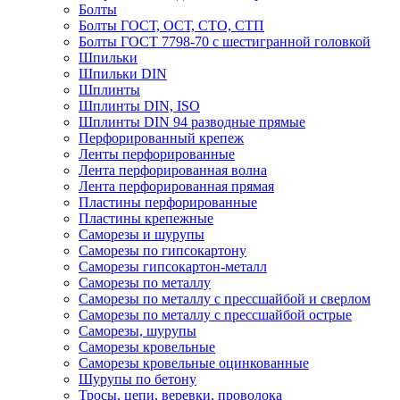
Болты
Болты ГОСТ, ОСТ, СТО, СТП
Болты ГОСТ 7798-70 с шестигранной головкой
Шпильки
Шпильки DIN
Шплинты
Шплинты DIN, ISO
Шплинты DIN 94 разводные прямые
Перфорированный крепеж
Ленты перфорированные
Лента перфорированная волна
Лента перфорированная прямая
Пластины перфорированные
Пластины крепежные
Саморезы и шурупы
Саморезы по гипсокартону
Саморезы гипсокартон-металл
Саморезы по металлу
Саморезы по металлу с прессшайбой и сверлом
Саморезы по металлу с прессшайбой острые
Саморезы, шурупы
Саморезы кровельные
Саморезы кровельные оцинкованные
Шурупы по бетону
Тросы, цепи, веревки, проволока