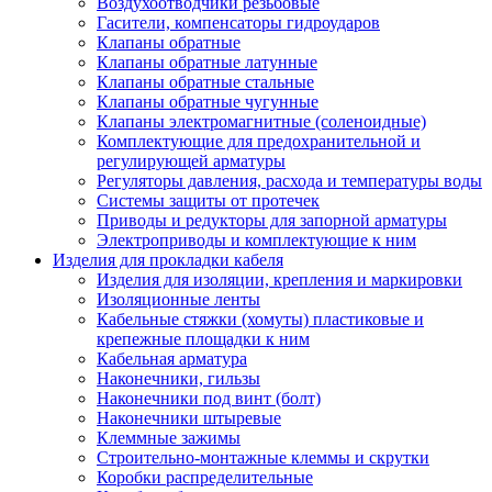
Воздухоотводчики резьбовые
Гасители, компенсаторы гидроударов
Клапаны обратные
Клапаны обратные латунные
Клапаны обратные стальные
Клапаны обратные чугунные
Клапаны электромагнитные (соленоидные)
Комплектующие для предохранительной и
регулирующей арматуры
Регуляторы давления, расхода и температуры воды
Системы защиты от протечек
Приводы и редукторы для запорной арматуры
Электроприводы и комплектующие к ним
Изделия для прокладки кабеля
Изделия для изоляции, крепления и маркировки
Изоляционные ленты
Кабельные стяжки (хомуты) пластиковые и
крепежные площадки к ним
Кабельная арматура
Наконечники, гильзы
Наконечники под винт (болт)
Наконечники штыревые
Клеммные зажимы
Строительно-монтажные клеммы и скрутки
Коробки распределительные