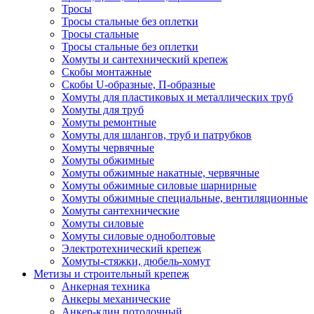
Тросы
Тросы стальные без оплетки
Тросы стальные
Тросы стальные без оплетки
Хомуты и сантехнический крепеж
Скобы монтажные
Скобы U-образные, П-образные
Хомуты для пластиковых и металлических труб
Хомуты для труб
Хомуты ремонтные
Хомуты для шлангов, труб и патрубков
Хомуты червячные
Хомуты обжимные
Хомуты обжимные накатные, червячные
Хомуты обжимные силовые шарнирные
Хомуты обжимные специальные, вентиляционные
Хомуты сантехнические
Хомуты силовые
Хомуты силовые одноболтовые
Электротехнический крепеж
Хомуты-стяжки, дюбель-хомут
Метизы и строительный крепеж
Анкерная техника
Анкеры механические
Анкер-клин потолочный