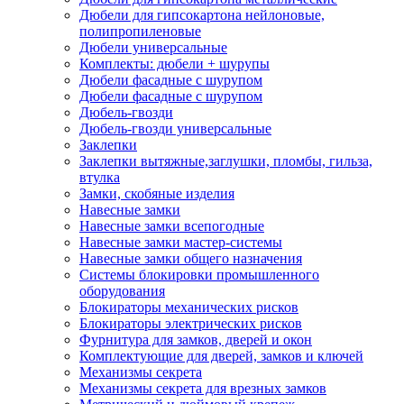
Дюбели для гипсокартона нейлоновые,
полипропиленовые
Дюбели универсальные
Комплекты: дюбели + шурупы
Дюбели фасадные с шурупом
Дюбели фасадные с шурупом
Дюбель-гвозди
Дюбель-гвозди универсальные
Заклепки
Заклепки вытяжные,заглушки, пломбы, гильза,
втулка
Замки, скобяные изделия
Навесные замки
Навесные замки всепогодные
Навесные замки мастер-системы
Навесные замки общего назначения
Системы блокировки промышленного
оборудования
Блокираторы механических рисков
Блокираторы электрических рисков
Фурнитура для замков, дверей и окон
Комплектующие для дверей, замков и ключей
Механизмы секрета
Механизмы секрета для врезных замков