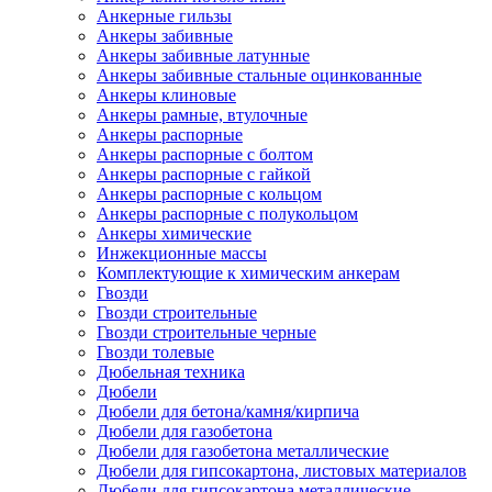
Анкерные гильзы
Анкеры забивные
Анкеры забивные латунные
Анкеры забивные стальные оцинкованные
Анкеры клиновые
Анкеры рамные, втулочные
Анкеры распорные
Анкеры распорные с болтом
Анкеры распорные с гайкой
Анкеры распорные с кольцом
Анкеры распорные с полукольцом
Анкеры химические
Инжекционные массы
Комплектующие к химическим анкерам
Гвозди
Гвозди строительные
Гвозди строительные черные
Гвозди толевые
Дюбельная техника
Дюбели
Дюбели для бетона/камня/кирпича
Дюбели для газобетона
Дюбели для газобетона металлические
Дюбели для гипсокартона, листовых материалов
Дюбели для гипсокартона металлические