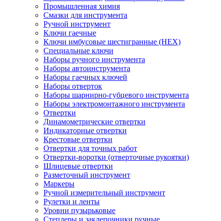
Промышленная химия
Смазки для инструмента
Ручной инструмент
Ключи гаечные
Ключи имбусовые шестигранные (HEX)
Специальные ключи
Наборы ручного инструмента
Наборы автоинструмента
Наборы гаечных ключей
Наборы отверток
Наборы шарнирно-губцевого инструмента
Наборы электромонтажного инструмента
Отвертки
Динамометрические отвертки
Индикаторные отвертки
Крестовые отвертки
Отвертки для точных работ
Отвертки-воротки (отверточные рукоятки)
Шлицевые отвертки
Разметочный инструмент
Маркеры
Ручной измерительный инструмент
Рулетки и ленты
Уровни пузырьковые
Степлеры и заклепочники ручные