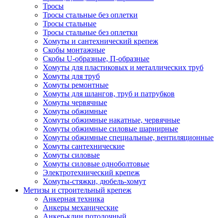
Тросы
Тросы стальные без оплетки
Тросы стальные
Тросы стальные без оплетки
Хомуты и сантехнический крепеж
Скобы монтажные
Скобы U-образные, П-образные
Хомуты для пластиковых и металлических труб
Хомуты для труб
Хомуты ремонтные
Хомуты для шлангов, труб и патрубков
Хомуты червячные
Хомуты обжимные
Хомуты обжимные накатные, червячные
Хомуты обжимные силовые шарнирные
Хомуты обжимные специальные, вентиляционные
Хомуты сантехнические
Хомуты силовые
Хомуты силовые одноболтовые
Электротехнический крепеж
Хомуты-стяжки, дюбель-хомут
Метизы и строительный крепеж
Анкерная техника
Анкеры механические
Анкер-клин потолочный