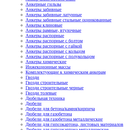
Анкерные гильзы
Анкеры забивные
Анкеры забивные латунные
Анкеры забивные стальные оцинкованные
Анкеры клиновые
Анкеры рамные, втулочные
Анкеры распорные
Анкеры распорные с болтом
Анкеры распорные с гайкой
Анкеры распорные с кольцом
Анкеры распорные с полукольцом
Анкеры химические
Инжекционные массы
Комплектующие к химическим анкерам
Гвозди
Гвозди строительные
Гвозди строительные черные
Гвозди толевые
Дюбельная техника
Дюбели
Дюбели для бетона/камня/кирпича
Дюбели для газобетона
Дюбели для газобетона металлические
Дюбели для гипсокартона, листовых материалов
Дюбели для гипсокартона металлические