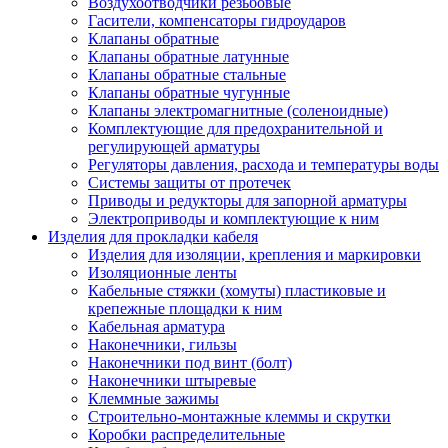
Воздухоотводчики резьбовые
Гасители, компенсаторы гидроударов
Клапаны обратные
Клапаны обратные латунные
Клапаны обратные стальные
Клапаны обратные чугунные
Клапаны электромагнитные (соленоидные)
Комплектующие для предохранительной и
регулирующей арматуры
Регуляторы давления, расхода и температуры воды
Системы защиты от протечек
Приводы и редукторы для запорной арматуры
Электроприводы и комплектующие к ним
Изделия для прокладки кабеля
Изделия для изоляции, крепления и маркировки
Изоляционные ленты
Кабельные стяжки (хомуты) пластиковые и
крепежные площадки к ним
Кабельная арматура
Наконечники, гильзы
Наконечники под винт (болт)
Наконечники штыревые
Клеммные зажимы
Строительно-монтажные клеммы и скрутки
Коробки распределительные