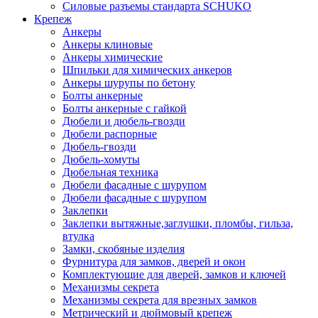
Силовые разъемы стандарта SCHUKO
Крепеж
Анкеры
Анкеры клиновые
Анкеры химические
Шпильки для химических анкеров
Анкеры шурупы по бетону
Болты анкерные
Болты анкерные с гайкой
Дюбели и дюбель-гвозди
Дюбели распорные
Дюбель-гвозди
Дюбель-хомуты
Дюбельная техника
Дюбели фасадные с шурупом
Дюбели фасадные с шурупом
Заклепки
Заклепки вытяжные,заглушки, пломбы, гильза,
втулка
Замки, скобяные изделия
Фурнитура для замков, дверей и окон
Комплектующие для дверей, замков и ключей
Механизмы секрета
Механизмы секрета для врезных замков
Метрический и дюймовый крепеж