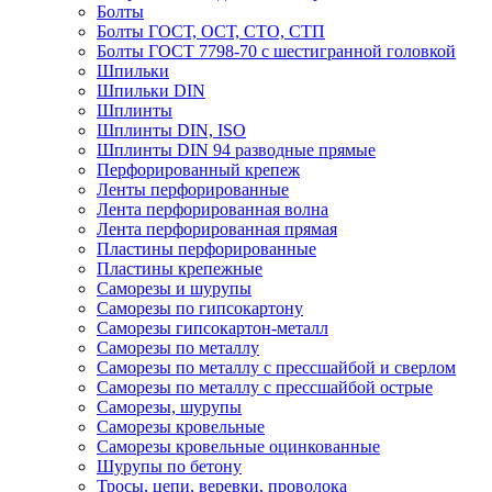
Болты
Болты ГОСТ, ОСТ, СТО, СТП
Болты ГОСТ 7798-70 с шестигранной головкой
Шпильки
Шпильки DIN
Шплинты
Шплинты DIN, ISO
Шплинты DIN 94 разводные прямые
Перфорированный крепеж
Ленты перфорированные
Лента перфорированная волна
Лента перфорированная прямая
Пластины перфорированные
Пластины крепежные
Саморезы и шурупы
Саморезы по гипсокартону
Саморезы гипсокартон-металл
Саморезы по металлу
Саморезы по металлу с прессшайбой и сверлом
Саморезы по металлу с прессшайбой острые
Саморезы, шурупы
Саморезы кровельные
Саморезы кровельные оцинкованные
Шурупы по бетону
Тросы, цепи, веревки, проволока