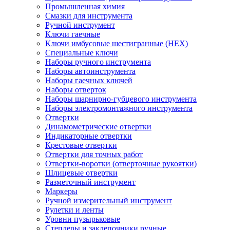
Промышленная химия
Смазки для инструмента
Ручной инструмент
Ключи гаечные
Ключи имбусовые шестигранные (HEX)
Специальные ключи
Наборы ручного инструмента
Наборы автоинструмента
Наборы гаечных ключей
Наборы отверток
Наборы шарнирно-губцевого инструмента
Наборы электромонтажного инструмента
Отвертки
Динамометрические отвертки
Индикаторные отвертки
Крестовые отвертки
Отвертки для точных работ
Отвертки-воротки (отверточные рукоятки)
Шлицевые отвертки
Разметочный инструмент
Маркеры
Ручной измерительный инструмент
Рулетки и ленты
Уровни пузырьковые
Степлеры и заклепочники ручные