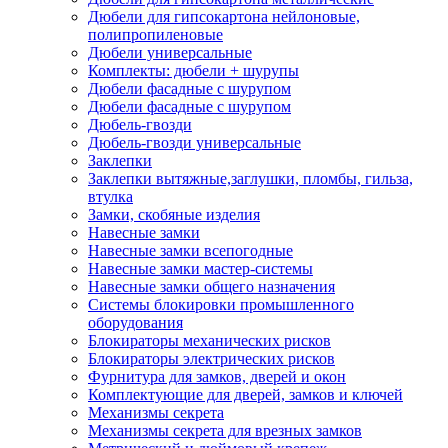
Дюбели для гипсокартона нейлоновые,
полипропиленовые
Дюбели универсальные
Комплекты: дюбели + шурупы
Дюбели фасадные с шурупом
Дюбели фасадные с шурупом
Дюбель-гвозди
Дюбель-гвозди универсальные
Заклепки
Заклепки вытяжные,заглушки, пломбы, гильза,
втулка
Замки, скобяные изделия
Навесные замки
Навесные замки всепогодные
Навесные замки мастер-системы
Навесные замки общего назначения
Системы блокировки промышленного
оборудования
Блокираторы механических рисков
Блокираторы электрических рисков
Фурнитура для замков, дверей и окон
Комплектующие для дверей, замков и ключей
Механизмы секрета
Механизмы секрета для врезных замков