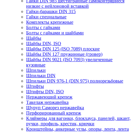
Гайки DIN 985 шестигранные самоконтрящиеся
низкие с нейлоновой вставкой
Гайки-барашки DIN 315
Гайки специальные
Комплекты крепежные
Болты с гайками
Болты с гайками и шайбами
Шайбы
Шайбы DIN, ISO
Шайбы DIN 125 (ISO 7089) плоские
Шайбы DIN 127 пружинные (гровер)
Шайбы DIN 9021 (ISO 7093) увеличенные
кузовные
Шпильки
Шпильки DIN
Шпильки DIN 976-1 (DIN 975) полнорезьбовые
Штифты
Штифты DIN, ISO
Нержавеющий крепеж
Такелаж нержавейка
Шуруп Саморез нержавейка
Перфорированный крепеж
Кляймеры для вагонки, блокхауса, панелей, шкант,
ручки, профиль, крестик, крючки
Кронштейны, анкерные углы, опоры, лента, лента