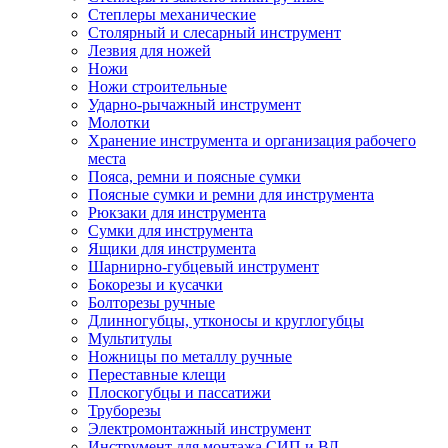
Степлеры механические
Столярный и слесарный инструмент
Лезвия для ножей
Ножи
Ножи строительные
Ударно-рычажный инструмент
Молотки
Хранение инструмента и организация рабочего
места
Пояса, ремни и поясные сумки
Поясные сумки и ремни для инструмента
Рюкзаки для инструмента
Сумки для инструмента
Ящики для инструмента
Шарнирно-губцевый инструмент
Бокорезы и кусачки
Болторезы ручные
Длинногубцы, утконосы и круглогубцы
Мультитулы
Ножницы по металлу ручные
Переставные клещи
Плоскогубцы и пассатижи
Труборезы
Электромонтажный инструмент
Инструмент для монтажа СИП и ВЛ