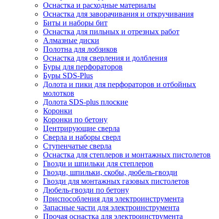
Оснастка и расходные материалы
Оснастка для заворачивания и откручивания
Биты и наборы бит
Оснастка для пильных и отрезных работ
Алмазные диски
Полотна для лобзиков
Оснастка для сверления и долбления
Буры для перфораторов
Буры SDS-Plus
Долота и пики для перфораторов и отбойных
молотков
Долота SDS-plus плоские
Коронки
Коронки по бетону
Центрирующие сверла
Сверла и наборы сверл
Ступенчатые сверла
Оснастка для степлеров и монтажных пистолетов
Гвозди и шпильки для степлеров
Гвозди, шпильки, скобы, дюбель-гвозди
Гвозди для монтажных газовых пистолетов
Дюбель-гвозди по бетону
Приспособления для электроинструмента
Запасные части для электроинструмента
Прочая оснастка для электроинструмента