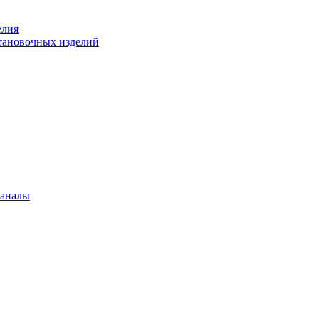
елия
становочных изделий
каналы