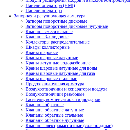
Модули расширения входов и выходов контроллеро
Панели оператора (HMI)
Панели оператора
Запорная и регулирующая арматура
Затворы поворотные дисковые
Затворы поворотные дисковые чугунные
Клапаны смесительные
Клапаны 3-х ходовые
Коллекторы распределительные
Шкафы коллекторные
Краны шаровые
Краны шаровые латунные
Краны латунные водоразборные
Краны шаровые латунные для воды
Краны шаровые латунные для газа
Краны шаровые стальные
Предохранительная арматура
Воздухоотводчики и сепараторы воздуха
Воздухоотводчики резьбовые
Гасители, компенсаторы гидроударов
Клапаны обратные
Клапаны обратные латунные
Клапаны обратные стальные
Клапаны обратные чугунные
Клапаны электромагнитные (соленоидные)