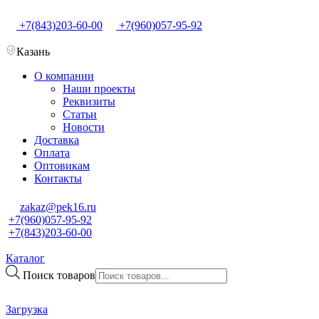
+7(843)203-60-00
+7(960)057-95-92
Казань
О компании
Наши проекты
Реквизиты
Статьи
Новости
Доставка
Оплата
Оптовикам
Контакты
zakaz@pek16.ru
+7(960)057-95-92
+7(843)203-60-00
Каталог
Поиск товаров
Загрузка