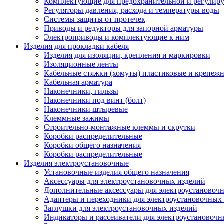
Комплектующие для предохранительной и регулир
Регуляторы давления, расхода и температуры воды
Системы защиты от протечек
Приводы и редукторы для запорной арматуры
Электроприводы и комплектующие к ним
Изделия для прокладки кабеля
Изделия для изоляции, крепления и маркировки
Изоляционные ленты
Кабельные стяжки (хомуты) пластиковые и крепеж
Кабельная арматура
Наконечники, гильзы
Наконечники под винт (болт)
Наконечники штыревые
Клеммные зажимы
Строительно-монтажные клеммы и скрутки
Коробки распределительные
Коробки общего назначения
Коробки распределительные
Изделия электроустановочные
Установочные изделия общего назначения
Аксессуары для электроустановочных изделий
Дополнительные аксессуары для электроустановоч
Адаптеры и переходники для электроустановочных
Заглушки для электроустановочных изделий
Индикаторы и рассеиватели для электроустановочн