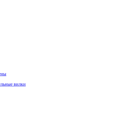
ены
ельные вилки