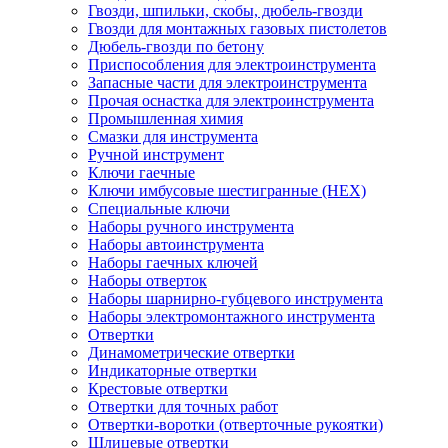
Гвозди, шпильки, скобы, дюбель-гвозди
Гвозди для монтажных газовых пистолетов
Дюбель-гвозди по бетону
Приспособления для электроинструмента
Запасные части для электроинструмента
Прочая оснастка для электроинструмента
Промышленная химия
Смазки для инструмента
Ручной инструмент
Ключи гаечные
Ключи имбусовые шестигранные (HEX)
Специальные ключи
Наборы ручного инструмента
Наборы автоинструмента
Наборы гаечных ключей
Наборы отверток
Наборы шарнирно-губцевого инструмента
Наборы электромонтажного инструмента
Отвертки
Динамометрические отвертки
Индикаторные отвертки
Крестовые отвертки
Отвертки для точных работ
Отвертки-воротки (отверточные рукоятки)
Шлицевые отвертки