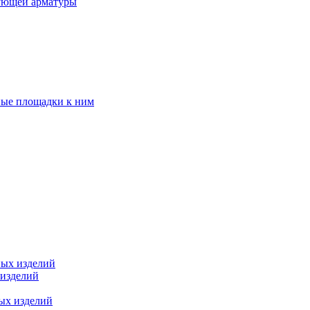
ующей арматуры
ные площадки к ним
ных изделий
 изделий
ых изделий