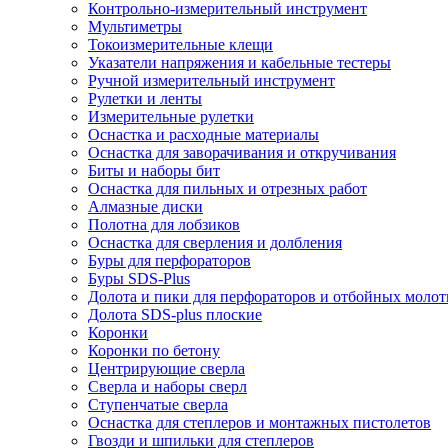
Контрольно-измерительный инструмент
Мультиметры
Токоизмерительные клещи
Указатели напряжения и кабельные тестеры
Ручной измерительный инструмент
Рулетки и ленты
Измерительные рулетки
Оснастка и расходные материалы
Оснастка для заворачивания и откручивания
Биты и наборы бит
Оснастка для пильных и отрезных работ
Алмазные диски
Полотна для лобзиков
Оснастка для сверления и долбления
Буры для перфораторов
Буры SDS-Plus
Долота и пики для перфораторов и отбойных молот
Долота SDS-plus плоские
Коронки
Коронки по бетону
Центрирующие сверла
Сверла и наборы сверл
Ступенчатые сверла
Оснастка для степлеров и монтажных пистолетов
Гвозди и шпильки для степлеров