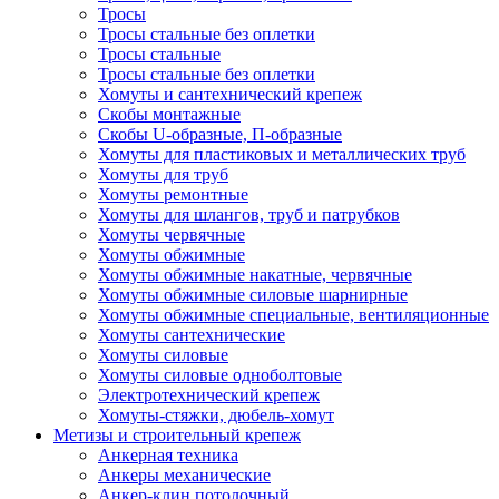
Тросы
Тросы стальные без оплетки
Тросы стальные
Тросы стальные без оплетки
Хомуты и сантехнический крепеж
Скобы монтажные
Скобы U-образные, П-образные
Хомуты для пластиковых и металлических труб
Хомуты для труб
Хомуты ремонтные
Хомуты для шлангов, труб и патрубков
Хомуты червячные
Хомуты обжимные
Хомуты обжимные накатные, червячные
Хомуты обжимные силовые шарнирные
Хомуты обжимные специальные, вентиляционные
Хомуты сантехнические
Хомуты силовые
Хомуты силовые одноболтовые
Электротехнический крепеж
Хомуты-стяжки, дюбель-хомут
Метизы и строительный крепеж
Анкерная техника
Анкеры механические
Анкер-клин потолочный