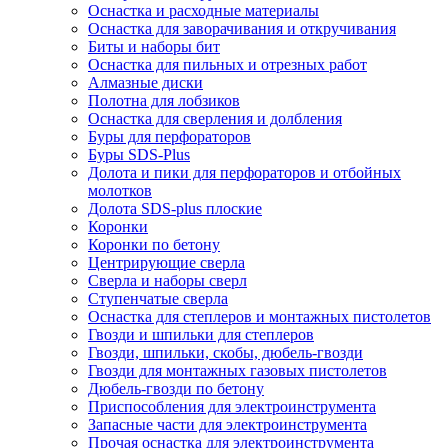
Оснастка и расходные материалы
Оснастка для заворачивания и откручивания
Биты и наборы бит
Оснастка для пильных и отрезных работ
Алмазные диски
Полотна для лобзиков
Оснастка для сверления и долбления
Буры для перфораторов
Буры SDS-Plus
Долота и пики для перфораторов и отбойных
молотков
Долота SDS-plus плоские
Коронки
Коронки по бетону
Центрирующие сверла
Сверла и наборы сверл
Ступенчатые сверла
Оснастка для степлеров и монтажных пистолетов
Гвозди и шпильки для степлеров
Гвозди, шпильки, скобы, дюбель-гвозди
Гвозди для монтажных газовых пистолетов
Дюбель-гвозди по бетону
Приспособления для электроинструмента
Запасные части для электроинструмента
Прочая оснастка для электроинструмента