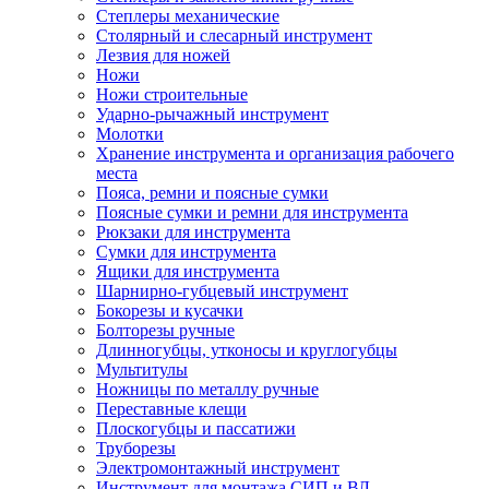
Степлеры механические
Столярный и слесарный инструмент
Лезвия для ножей
Ножи
Ножи строительные
Ударно-рычажный инструмент
Молотки
Хранение инструмента и организация рабочего
места
Пояса, ремни и поясные сумки
Поясные сумки и ремни для инструмента
Рюкзаки для инструмента
Сумки для инструмента
Ящики для инструмента
Шарнирно-губцевый инструмент
Бокорезы и кусачки
Болторезы ручные
Длинногубцы, утконосы и круглогубцы
Мультитулы
Ножницы по металлу ручные
Переставные клещи
Плоскогубцы и пассатижи
Труборезы
Электромонтажный инструмент
Инструмент для монтажа СИП и ВЛ