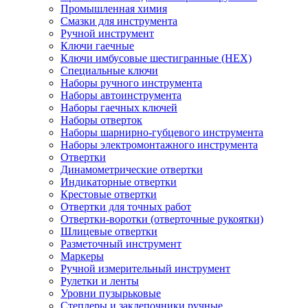
Промышленная химия
Смазки для инструмента
Ручной инструмент
Ключи гаечные
Ключи имбусовые шестигранные (HEX)
Специальные ключи
Наборы ручного инструмента
Наборы автоинструмента
Наборы гаечных ключей
Наборы отверток
Наборы шарнирно-губцевого инструмента
Наборы электромонтажного инструмента
Отвертки
Динамометрические отвертки
Индикаторные отвертки
Крестовые отвертки
Отвертки для точных работ
Отвертки-воротки (отверточные рукоятки)
Шлицевые отвертки
Разметочный инструмент
Маркеры
Ручной измерительный инструмент
Рулетки и ленты
Уровни пузырьковые
Степлеры и заклепочники ручные