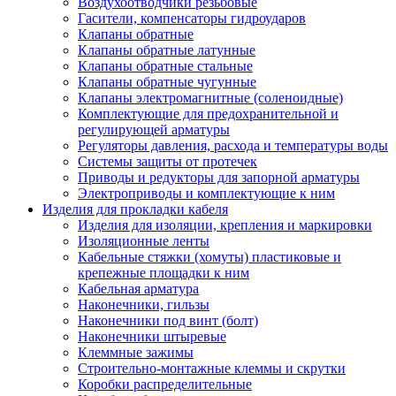
Воздухоотводчики резьбовые
Гасители, компенсаторы гидроударов
Клапаны обратные
Клапаны обратные латунные
Клапаны обратные стальные
Клапаны обратные чугунные
Клапаны электромагнитные (соленоидные)
Комплектующие для предохранительной и
регулирующей арматуры
Регуляторы давления, расхода и температуры воды
Системы защиты от протечек
Приводы и редукторы для запорной арматуры
Электроприводы и комплектующие к ним
Изделия для прокладки кабеля
Изделия для изоляции, крепления и маркировки
Изоляционные ленты
Кабельные стяжки (хомуты) пластиковые и
крепежные площадки к ним
Кабельная арматура
Наконечники, гильзы
Наконечники под винт (болт)
Наконечники штыревые
Клеммные зажимы
Строительно-монтажные клеммы и скрутки
Коробки распределительные