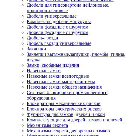
Дюбели для гипсокартона нейлоновые,
полипропиленовые
Дюбели универсальные
Комплекты: дюбели + шурупы
Дюбели фасадные с шурупом
Дюбели фасадные с шурупом
Дюбель-гвозди
Дюбель-гвозди универсальные
Заклепки
Заклепки вытяжные,заглушки, пломбы, гильза,
втулка
Замки, скобяные изделия
Навесные замки
Навесные замки всепогодные
Навесные замки мастер-системы
Навесные замки общего назначения
Системы блокировки промышленного
оборудования
Блокираторы механических рисков
Блокираторы электрических рисков
Фурнитура для замков, дверей и окон
Комплектующие для дверей, замков и ключей
Механизмы секрета
Механизмы секрета для врезных замков