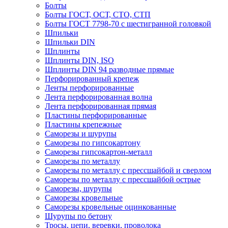
Болты
Болты ГОСТ, ОСТ, СТО, СТП
Болты ГОСТ 7798-70 с шестигранной головкой
Шпильки
Шпильки DIN
Шплинты
Шплинты DIN, ISO
Шплинты DIN 94 разводные прямые
Перфорированный крепеж
Ленты перфорированные
Лента перфорированная волна
Лента перфорированная прямая
Пластины перфорированные
Пластины крепежные
Саморезы и шурупы
Саморезы по гипсокартону
Саморезы гипсокартон-металл
Саморезы по металлу
Саморезы по металлу с прессшайбой и сверлом
Саморезы по металлу с прессшайбой острые
Саморезы, шурупы
Саморезы кровельные
Саморезы кровельные оцинкованные
Шурупы по бетону
Тросы, цепи, веревки, проволока