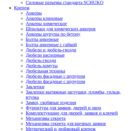
Силовые разъемы стандарта SCHUKO
Крепеж
Анкеры
Анкеры клиновые
Анкеры химические
Шпильки для химических анкеров
Анкеры шурупы по бетону
Болты анкерные
Болты анкерные с гайкой
Дюбели и дюбель-гвозди
Дюбели распорные
Дюбель-гвозди
Дюбель-хомуты
Дюбельная техника
Дюбели фасадные с шурупом
Дюбели фасадные с шурупом
Заклепки
Заклепки вытяжные,заглушки, пломбы, гильза,
втулка
Замки, скобяные изделия
Фурнитура для замков, дверей и окон
Комплектующие для дверей, замков и ключей
Механизмы секрета
Механизмы секрета для врезных замков
Метрический и дюймовый крепеж