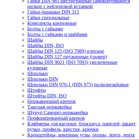
Гайки DIN 985 шестигранные самоконтрящиеся
низкие с нейлоновой вставкой
Гайки-барашки DIN 315
Гайки специальные
Комплекты крепежные
Болты с гайками
Болты с гайками и шайбами
Шайбы
Шайбы DIN, ISO
Шайбы DIN 125 (ISO 7089) плоские
Шайбы DIN 127 пружинные (гровер)
Шайбы DIN 9021 (ISO 7093) увеличенные
кузовные
Шпильки
Шпильки DIN
Шпильки DIN 976-1 (DIN 975) полнорезьбовые
Штифты
Штифты DIN, ISO
Нержавеющий крепеж
Такелаж нержавейка
Шуруп Саморез нержавейка
Перфорированный крепеж
Кляймеры для вагонки, блокхауса, панелей, шкант,
ручки, профиль, крестик, крючки
Кронштейны, анкерные углы, опоры, лента, лента