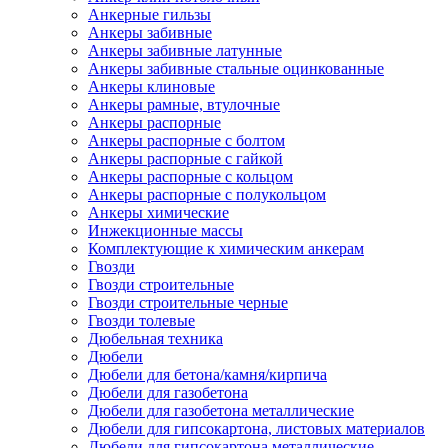
Анкерные гильзы
Анкеры забивные
Анкеры забивные латунные
Анкеры забивные стальные оцинкованные
Анкеры клиновые
Анкеры рамные, втулочные
Анкеры распорные
Анкеры распорные с болтом
Анкеры распорные с гайкой
Анкеры распорные с кольцом
Анкеры распорные с полукольцом
Анкеры химические
Инжекционные массы
Комплектующие к химическим анкерам
Гвозди
Гвозди строительные
Гвозди строительные черные
Гвозди толевые
Дюбельная техника
Дюбели
Дюбели для бетона/камня/кирпича
Дюбели для газобетона
Дюбели для газобетона металлические
Дюбели для гипсокартона, листовых материалов
Дюбели для гипсокартона металлические