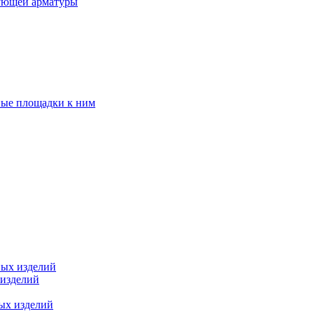
ующей арматуры
ные площадки к ним
ных изделий
 изделий
ых изделий