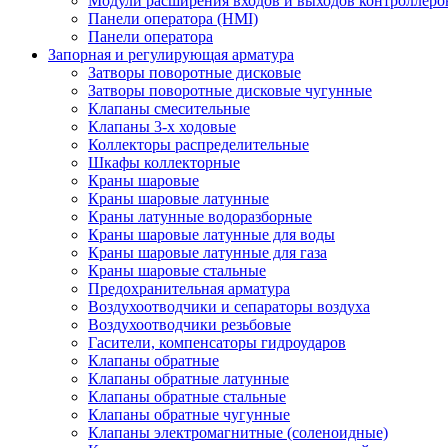
Модули расширения входов и выходов контроллеро
Панели оператора (HMI)
Панели оператора
Запорная и регулирующая арматура
Затворы поворотные дисковые
Затворы поворотные дисковые чугунные
Клапаны смесительные
Клапаны 3-х ходовые
Коллекторы распределительные
Шкафы коллекторные
Краны шаровые
Краны шаровые латунные
Краны латунные водоразборные
Краны шаровые латунные для воды
Краны шаровые латунные для газа
Краны шаровые стальные
Предохранительная арматура
Воздухоотводчики и сепараторы воздуха
Воздухоотводчики резьбовые
Гасители, компенсаторы гидроударов
Клапаны обратные
Клапаны обратные латунные
Клапаны обратные стальные
Клапаны обратные чугунные
Клапаны электромагнитные (соленоидные)