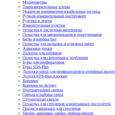
Мультиметры
Токоизмерительные клещи
Указатели напряжения и кабельные тестеры
Ручной измерительный инструмент
Рулетки и ленты
Измерительные рулетки
Оснастка и расходные материалы
Оснастка для заворачивания и откручивания
Биты и наборы бит
Оснастка для пильных и отрезных работ
Алмазные диски
Полотна для лобзиков
Оснастка для сверления и долбления
Буры для перфораторов
Буры SDS-Plus
Долота и пики для перфораторов и отбойных молот
Долота SDS-plus плоские
Коронки
Коронки по бетону
Центрирующие сверла
Сверла и наборы сверл
Ступенчатые сверла
Оснастка для степлеров и монтажных пистолетов
Гвозди и шпильки для степлеров
Гвозди, шпильки, скобы, дюбель-гвозди