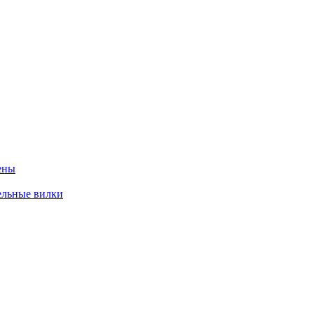
ены
ельные вилки