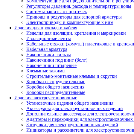
Комплектующие для предохранительной и регулир
Регуляторы давления, расхода и температуры воды
Системы защиты от протечек
Приводы и редукторы для запорной арматуры
Электроприводы и комплектующие к ним
Изделия для прокладки кабеля
Изделия для изоляции, крепления и маркировки
Изоляционные ленты
Кабельные стяжки (хомуты) пластиковые и крепеж
Кабельная арматура
Наконечники, гильзы
Наконечники под винт (болт)
Наконечники штыревые
Клеммные зажимы
Строительно-монтажные клеммы и скрутки
Коробки распределительные
Коробки общего назначения
Коробки распределительные
Изделия электроустановочные
Установочные изделия общего назначения
Аксессуары для электроустановочных изделий
Дополнительные аксессуары для электроустановоч
Адаптеры и переходники для электроустановочных
Заглушки для электроустановочных изделий
Индикаторы и рассеиватели для электроустановочн