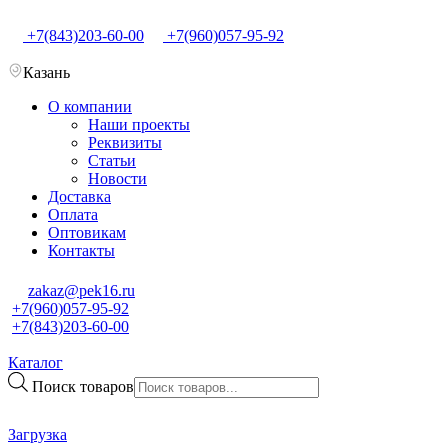
+7(843)203-60-00
+7(960)057-95-92
Казань
О компании
Наши проекты
Реквизиты
Статьи
Новости
Доставка
Оплата
Оптовикам
Контакты
zakaz@pek16.ru
+7(960)057-95-92
+7(843)203-60-00
Каталог
Поиск товаров
Загрузка