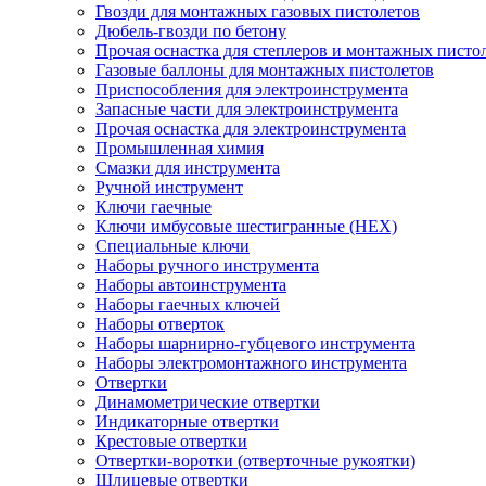
Гвозди для монтажных газовых пистолетов
Дюбель-гвозди по бетону
Прочая оснастка для степлеров и монтажных писто
Газовые баллоны для монтажных пистолетов
Приспособления для электроинструмента
Запасные части для электроинструмента
Прочая оснастка для электроинструмента
Промышленная химия
Смазки для инструмента
Ручной инструмент
Ключи гаечные
Ключи имбусовые шестигранные (HEX)
Специальные ключи
Наборы ручного инструмента
Наборы автоинструмента
Наборы гаечных ключей
Наборы отверток
Наборы шарнирно-губцевого инструмента
Наборы электромонтажного инструмента
Отвертки
Динамометрические отвертки
Индикаторные отвертки
Крестовые отвертки
Отвертки-воротки (отверточные рукоятки)
Шлицевые отвертки