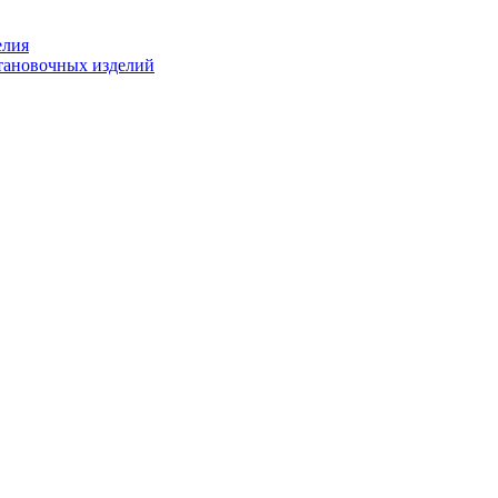
елия
становочных изделий