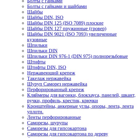
Болты с гайками
Болты с гайками и шайбами
Шайбы
Шайбы DIN, ISO
Шайбы DIN 125 (ISO 7089) плоские
Шайбы DIN 127 пружинные (гровер)
Шайбы DIN 9021 (ISO 7093) увеличенные
кузовные
Шпильки
Шпильки DIN
Шпильки DIN 976-1 (DIN 975) полнорезьбовые
Штифты
Штифты DIN, ISO
Нержавеющий крепеж
Такелаж нержавейка
Шуруп Саморез нержавейка
Перфорированный крепеж
Кляймеры для вагонки, блокхауса, панелей, шкант,
ручки, профиль, крестик, крючки
Кронштейны, анкерные углы, опоры, лента, лента
уплотн.
Ленты перфорированные
Саморезы, шурупы
Саморезы для гипсокартона
Саморезы для гипсокартона по дереву