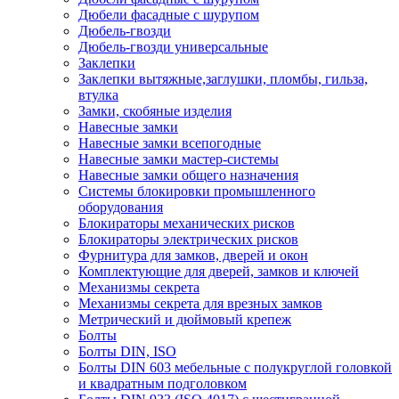
Дюбели фасадные с шурупом
Дюбель-гвозди
Дюбель-гвозди универсальные
Заклепки
Заклепки вытяжные,заглушки, пломбы, гильза,
втулка
Замки, скобяные изделия
Навесные замки
Навесные замки всепогодные
Навесные замки мастер-системы
Навесные замки общего назначения
Системы блокировки промышленного
оборудования
Блокираторы механических рисков
Блокираторы электрических рисков
Фурнитура для замков, дверей и окон
Комплектующие для дверей, замков и ключей
Механизмы секрета
Механизмы секрета для врезных замков
Метрический и дюймовый крепеж
Болты
Болты DIN, ISO
Болты DIN 603 мебельные с полукруглой головкой
и квадратным подголовком