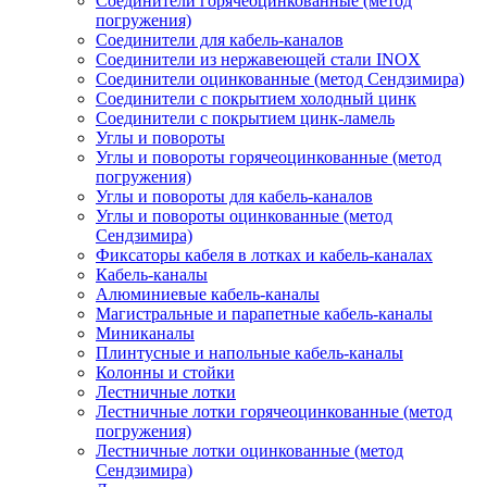
Соединители горячеоцинкованные (метод
погружения)
Соединители для кабель-каналов
Соединители из нержавеющей стали INOX
Соединители оцинкованные (метод Сендзимира)
Соединители с покрытием холодный цинк
Соединители с покрытием цинк-ламель
Углы и повороты
Углы и повороты горячеоцинкованные (метод
погружения)
Углы и повороты для кабель-каналов
Углы и повороты оцинкованные (метод
Сендзимира)
Фиксаторы кабеля в лотках и кабель-каналах
Кабель-каналы
Алюминиевые кабель-каналы
Магистральные и парапетные кабель-каналы
Миниканалы
Плинтусные и напольные кабель-каналы
Колонны и стойки
Лестничные лотки
Лестничные лотки горячеоцинкованные (метод
погружения)
Лестничные лотки оцинкованные (метод
Сендзимира)