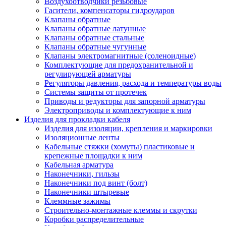
Воздухоотводчики резьбовые
Гасители, компенсаторы гидроударов
Клапаны обратные
Клапаны обратные латунные
Клапаны обратные стальные
Клапаны обратные чугунные
Клапаны электромагнитные (соленоидные)
Комплектующие для предохранительной и
регулирующей арматуры
Регуляторы давления, расхода и температуры воды
Системы защиты от протечек
Приводы и редукторы для запорной арматуры
Электроприводы и комплектующие к ним
Изделия для прокладки кабеля
Изделия для изоляции, крепления и маркировки
Изоляционные ленты
Кабельные стяжки (хомуты) пластиковые и
крепежные площадки к ним
Кабельная арматура
Наконечники, гильзы
Наконечники под винт (болт)
Наконечники штыревые
Клеммные зажимы
Строительно-монтажные клеммы и скрутки
Коробки распределительные