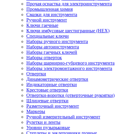
Прочая оснастка для электроинструмента
Промышленная химия
Смазки для инструмента
Ручной инструмент
Ключи гаечные
Ключи имбусовые шестигранные (HEX)
Специальные ключи
Наборы ручного инструмента
Наборы автоинструмента
Наборы гаечных ключей
Наборы отверток
Наборы шарнирно-губцевого инструмента
Наборы электромонтажного инструмента
Отвертки
Динамометрические отвертки
Индикаторные отвертки
Крестовые отвертки
Отвертки-воротки (отверточные рукоятки)
Шлицевые отвертки
Разметочный инструмент
Маркеры
Ручной измерительный инструмент
Рулетки и ленты
Уровни пузырьковые
Степлеры и заклепочники ручные