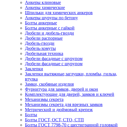
Анкеры клиновые
Анкеры химические
Шпильки для химических анкеров
Анкеры шурупы по бетону
Болты анкерные
Болты анкерные с гайкой
Дюбели и дюбель-гвозди
Дюбели распорные
Дюбель-гвозди
Дюбель-хомуты
Дюбельная техника
Дюбели фасадные с шурупом
Дюбели фасадные с шурупом
Заклепки
Заклепки вытяжные,заглушки, пломбы, гильза,
втулка
Замки, скобяные изделия
Фурнитура для замков, дверей и окон
Комплектующие для дверей, замков и ключей
Механизмы секрета
Механизмы секрета для врезных замков
Метрический и дюймовый крепеж
Болты
Болты ГОСТ, ОСТ, СТО, СТП
Болты ГОСТ 7798-70 с шестигранной головкой