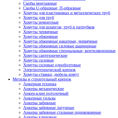
Скобы монтажные
Скобы U-образные, П-образные
Хомуты для пластиковых и металлических труб
Хомуты для труб
Хомуты ремонтные
Хомуты для шлангов, труб и патрубков
Хомуты червячные
Хомуты обжимные
Хомуты обжимные накатные, червячные
Хомуты обжимные силовые шарнирные
Хомуты обжимные специальные, вентиляционные
Хомуты сантехнические
Хомуты силовые
Хомуты силовые одноболтовые
Электротехнический крепеж
Хомуты-стяжки, дюбель-хомут
Метизы и строительный крепеж
Анкерная техника
Анкеры механические
Анкер-клин потолочный
Анкерные гильзы
Анкеры забивные
Анкеры забивные латунные
Анкеры забивные стальные оцинкованные
Анкеры клиновые