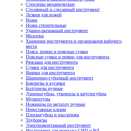
Степлеры механические
Столярный и слесарный инструмент
Лезвия для ножей
Ножи
Ножи строительные
Ударно-рычажный инструмент
Молотки
Хранение инструмента и организация рабочего
места
Пояса, ремни и поясные сумки
Поясные сумки и ремни для инструмента
Рюкзаки для инструмента
Сумки для инструмента
Ящики для инструмента
Шарнирно-губцевый инструмент
Бокорезы и кусачки
Болторезы ручные
Длинногубцы, утконосы и круглогубцы
Мультитулы
Ножницы по металлу ручные
Переставные клещи
Плоскогубцы и пассатижи
Труборезы
Электромонтажный инструмент
Инструмент для монтажа СИП и ВЛ