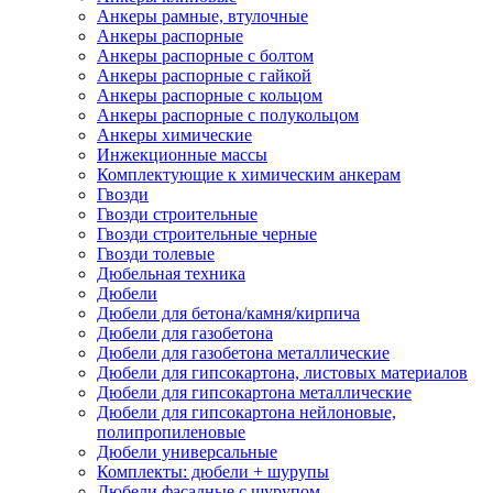
Анкеры рамные, втулочные
Анкеры распорные
Анкеры распорные с болтом
Анкеры распорные с гайкой
Анкеры распорные с кольцом
Анкеры распорные с полукольцом
Анкеры химические
Инжекционные массы
Комплектующие к химическим анкерам
Гвозди
Гвозди строительные
Гвозди строительные черные
Гвозди толевые
Дюбельная техника
Дюбели
Дюбели для бетона/камня/кирпича
Дюбели для газобетона
Дюбели для газобетона металлические
Дюбели для гипсокартона, листовых материалов
Дюбели для гипсокартона металлические
Дюбели для гипсокартона нейлоновые,
полипропиленовые
Дюбели универсальные
Комплекты: дюбели + шурупы
Дюбели фасадные с шурупом