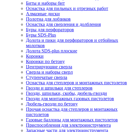
Биты и наборы бит
Оснастка для пильных и отрезных работ
Алмазные диски
Полотна для лобзиков
Оснастка для сверления и долбления
Буры для перфораторов
Буры SDS-Plus
Долота и пики для перфораторов и отбойных
молотков
Долота SDS-plus плоские
Коронки
Коронки по бетону
Центрирующие сверла
Сверла и наборы сверл
Ступенчатые сверла
Оснастка для степлеров и монтажных пистолетов
Гвозди и шпильки для степлеров
Гвозди, шпильки, скобы, дюбель-гвозди
Гвозди для монтажных газовых пистолетов
Дюбель-гвозди по бетону
Прочая оснастка для степлеров и монтажных
пистолетов
Газовые баллоны для монтажных пистолетов
Приспособления для электроинструмента
Запасные части для электроинструмента