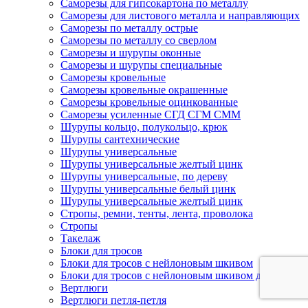
Саморезы для гипсокартона по металлу
Саморезы для листового металла и направляющих
Саморезы по металлу острые
Саморезы по металлу со сверлом
Саморезы и шурупы оконные
Саморезы и шурупы специальные
Саморезы кровельные
Саморезы кровельные окрашенные
Саморезы кровельные оцинкованные
Саморезы усиленные СГД СГМ СММ
Шурупы кольцо, полукольцо, крюк
Шурупы сантехнические
Шурупы универсальные
Шурупы универсальные желтый цинк
Шурупы универсальные, по дереву
Шурупы универсальные белый цинк
Шурупы универсальные желтый цинк
Стропы, ремни, тенты, лента, проволока
Стропы
Такелаж
Блоки для тросов
Блоки для тросов с нейлоновым шкивом
Блоки для тросов с нейлоновым шкивом двойные
Вертлюги
Вертлюги петля-петля