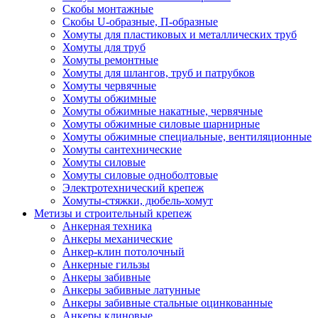
Скобы монтажные
Скобы U-образные, П-образные
Хомуты для пластиковых и металлических труб
Хомуты для труб
Хомуты ремонтные
Хомуты для шлангов, труб и патрубков
Хомуты червячные
Хомуты обжимные
Хомуты обжимные накатные, червячные
Хомуты обжимные силовые шарнирные
Хомуты обжимные специальные, вентиляционные
Хомуты сантехнические
Хомуты силовые
Хомуты силовые одноболтовые
Электротехнический крепеж
Хомуты-стяжки, дюбель-хомут
Метизы и строительный крепеж
Анкерная техника
Анкеры механические
Анкер-клин потолочный
Анкерные гильзы
Анкеры забивные
Анкеры забивные латунные
Анкеры забивные стальные оцинкованные
Анкеры клиновые