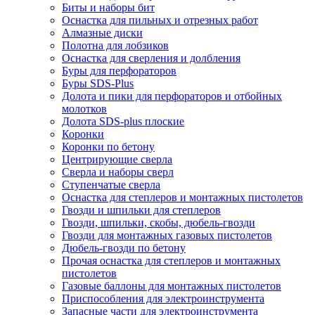
Биты и наборы бит
Оснастка для пильных и отрезных работ
Алмазные диски
Полотна для лобзиков
Оснастка для сверления и долбления
Буры для перфораторов
Буры SDS-Plus
Долота и пики для перфораторов и отбойных
молотков
Долота SDS-plus плоские
Коронки
Коронки по бетону
Центрирующие сверла
Сверла и наборы сверл
Ступенчатые сверла
Оснастка для степлеров и монтажных пистолетов
Гвозди и шпильки для степлеров
Гвозди, шпильки, скобы, дюбель-гвозди
Гвозди для монтажных газовых пистолетов
Дюбель-гвозди по бетону
Прочая оснастка для степлеров и монтажных
пистолетов
Газовые баллоны для монтажных пистолетов
Приспособления для электроинструмента
Запасные части для электроинструмента