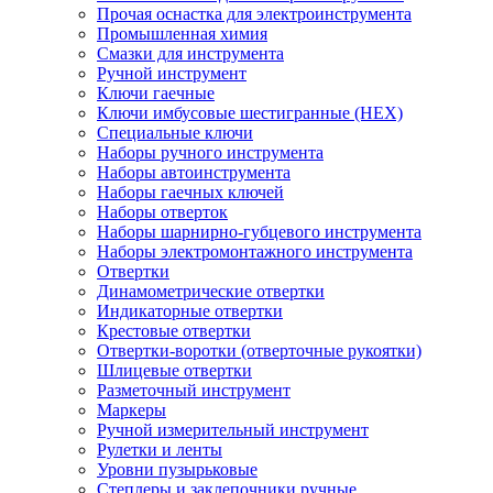
Прочая оснастка для электроинструмента
Промышленная химия
Смазки для инструмента
Ручной инструмент
Ключи гаечные
Ключи имбусовые шестигранные (HEX)
Специальные ключи
Наборы ручного инструмента
Наборы автоинструмента
Наборы гаечных ключей
Наборы отверток
Наборы шарнирно-губцевого инструмента
Наборы электромонтажного инструмента
Отвертки
Динамометрические отвертки
Индикаторные отвертки
Крестовые отвертки
Отвертки-воротки (отверточные рукоятки)
Шлицевые отвертки
Разметочный инструмент
Маркеры
Ручной измерительный инструмент
Рулетки и ленты
Уровни пузырьковые
Степлеры и заклепочники ручные