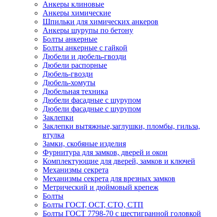
Анкеры клиновые
Анкеры химические
Шпильки для химических анкеров
Анкеры шурупы по бетону
Болты анкерные
Болты анкерные с гайкой
Дюбели и дюбель-гвозди
Дюбели распорные
Дюбель-гвозди
Дюбель-хомуты
Дюбельная техника
Дюбели фасадные с шурупом
Дюбели фасадные с шурупом
Заклепки
Заклепки вытяжные,заглушки, пломбы, гильза,
втулка
Замки, скобяные изделия
Фурнитура для замков, дверей и окон
Комплектующие для дверей, замков и ключей
Механизмы секрета
Механизмы секрета для врезных замков
Метрический и дюймовый крепеж
Болты
Болты ГОСТ, ОСТ, СТО, СТП
Болты ГОСТ 7798-70 с шестигранной головкой