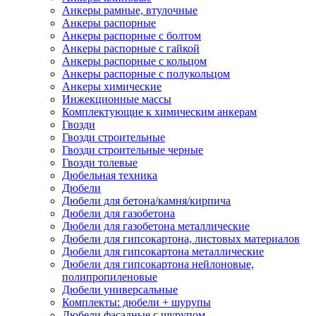
Анкеры рамные, втулочные
Анкеры распорные
Анкеры распорные с болтом
Анкеры распорные с гайкой
Анкеры распорные с кольцом
Анкеры распорные с полукольцом
Анкеры химические
Инжекционные массы
Комплектующие к химическим анкерам
Гвозди
Гвозди строительные
Гвозди строительные черные
Гвозди толевые
Дюбельная техника
Дюбели
Дюбели для бетона/камня/кирпича
Дюбели для газобетона
Дюбели для газобетона металлические
Дюбели для гипсокартона, листовых материалов
Дюбели для гипсокартона металлические
Дюбели для гипсокартона нейлоновые,
полипропиленовые
Дюбели универсальные
Комплекты: дюбели + шурупы
Дюбели фасадные с шурупом