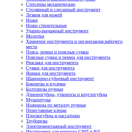
Степлеры механические
Столярный и слесарный инструмент
Лезвия для ножей
Ножи
Ножи строительные
Ударно-рычажный инструмент
Молотки
Хранение инструмента и организация рабочего
места
Пояса, ремни и поясные сумки
Поясные сумки и ремни для инструмента
Рюкзаки для инструмента
Сумки для инструмента
Ящики для инструмента
Шарнирно-губцевый инструмент
Бокорезы и кусачки
Болторезы ручные
Длинногубцы, утконосы и круглогубцы
Мультитулы
Ножницы по металлу ручные
Переставные клещи
Плоскогубцы и пассатижи
Труборезы
Электромонтажный инструмент
Инструмент для монтажа СИП и ВЛ