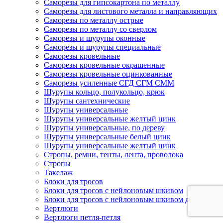
Саморезы для гипсокартона по металлу
Саморезы для листового металла и направляющих
Саморезы по металлу острые
Саморезы по металлу со сверлом
Саморезы и шурупы оконные
Саморезы и шурупы специальные
Саморезы кровельные
Саморезы кровельные окрашенные
Саморезы кровельные оцинкованные
Саморезы усиленные СГД СГМ СММ
Шурупы кольцо, полукольцо, крюк
Шурупы сантехнические
Шурупы универсальные
Шурупы универсальные желтый цинк
Шурупы универсальные, по дереву
Шурупы универсальные белый цинк
Шурупы универсальные желтый цинк
Стропы, ремни, тенты, лента, проволока
Стропы
Такелаж
Блоки для тросов
Блоки для тросов с нейлоновым шкивом
Блоки для тросов с нейлоновым шкивом двойные
Вертлюги
Вертлюги петля-петля