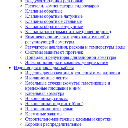
Воздухоотводчики резьбовые
Гасители, компенсаторы гидроударов
Клапаны обратные
Клапаны обратные латунные
Клапаны обратные стальные
Клапаны обратные чугунные
Клапаны электромагнитные (соленоидные)
Комплектующие для предохранительной и
регулирующей арматуры
Регуляторы давления, расхода и температуры воды
Системы защиты от протечек
Приводы и редукторы для запорной арматуры
Электроприводы и комплектующие к ним
Изделия для прокладки кабеля
Изделия для изоляции, крепления и маркировки
Изоляционные ленты
Кабельные стяжки (хомуты) пластиковые и
крепежные площадки к ним
Кабельная арматура
Наконечники, гильзы
Наконечники под винт (болт)
Наконечники штыревые
Клеммные зажимы
Строительно-монтажные клеммы и скрутки
Коробки распределительные