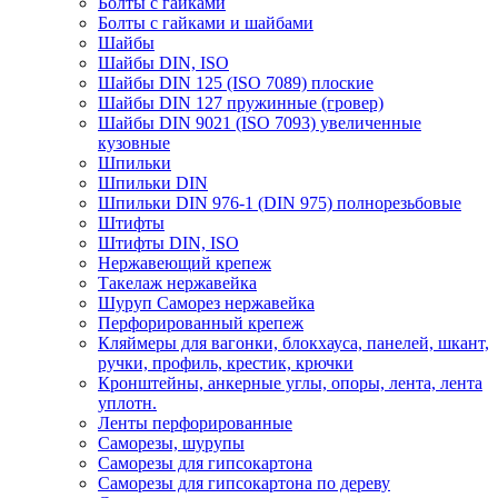
Болты с гайками
Болты с гайками и шайбами
Шайбы
Шайбы DIN, ISO
Шайбы DIN 125 (ISO 7089) плоские
Шайбы DIN 127 пружинные (гровер)
Шайбы DIN 9021 (ISO 7093) увеличенные
кузовные
Шпильки
Шпильки DIN
Шпильки DIN 976-1 (DIN 975) полнорезьбовые
Штифты
Штифты DIN, ISO
Нержавеющий крепеж
Такелаж нержавейка
Шуруп Саморез нержавейка
Перфорированный крепеж
Кляймеры для вагонки, блокхауса, панелей, шкант,
ручки, профиль, крестик, крючки
Кронштейны, анкерные углы, опоры, лента, лента
уплотн.
Ленты перфорированные
Саморезы, шурупы
Саморезы для гипсокартона
Саморезы для гипсокартона по дереву