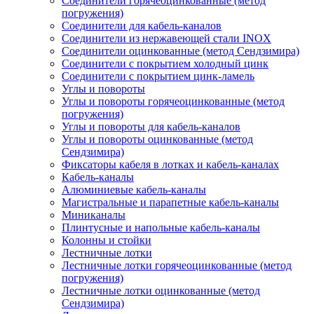
Соединители горячеоцинкованные (метод
погружения)
Соединители для кабель-каналов
Соединители из нержавеющей стали INOX
Соединители оцинкованные (метод Сендзимира)
Соединители с покрытием холодный цинк
Соединители с покрытием цинк-ламель
Углы и повороты
Углы и повороты горячеоцинкованные (метод
погружения)
Углы и повороты для кабель-каналов
Углы и повороты оцинкованные (метод
Сендзимира)
Фиксаторы кабеля в лотках и кабель-каналах
Кабель-каналы
Алюминиевые кабель-каналы
Магистральные и парапетные кабель-каналы
Миниканалы
Плинтусные и напольные кабель-каналы
Колонны и стойки
Лестничные лотки
Лестничные лотки горячеоцинкованные (метод
погружения)
Лестничные лотки оцинкованные (метод
Сендзимира)