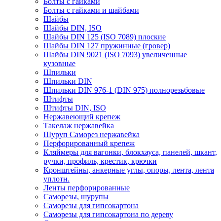
Болты с гайками
Болты с гайками и шайбами
Шайбы
Шайбы DIN, ISO
Шайбы DIN 125 (ISO 7089) плоские
Шайбы DIN 127 пружинные (гровер)
Шайбы DIN 9021 (ISO 7093) увеличенные
кузовные
Шпильки
Шпильки DIN
Шпильки DIN 976-1 (DIN 975) полнорезьбовые
Штифты
Штифты DIN, ISO
Нержавеющий крепеж
Такелаж нержавейка
Шуруп Саморез нержавейка
Перфорированный крепеж
Кляймеры для вагонки, блокхауса, панелей, шкант,
ручки, профиль, крестик, крючки
Кронштейны, анкерные углы, опоры, лента, лента
уплотн.
Ленты перфорированные
Саморезы, шурупы
Саморезы для гипсокартона
Саморезы для гипсокартона по дереву