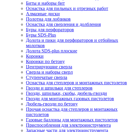
Биты и наборы бит
Оснастка для пильных и отрезных работ
Алмазные диски
Полотна для лобзиков
Оснастка для сверления и долбления
Буры для перфораторов
Буры SDS-Plus
Долота и пики для перфораторов и отбойных
молотков
Долота SDS-plus плоские
Коронки
Коронки по бетону
Центрирующие сверла
Сверла и наборы сверл
Ступенчатые сверла
Оснастка для степлеров и монтажных пистолетов
Гвозди и шпильки для степлеров
Гвозди, шпильки, скобы, дюбель-гвозди
Гвозди для монтажных газовых пистолетов
Дюбель-гвозди по бетону
Прочая оснастка для степлеров и монтажных
пистолетов
Газовые баллоны для монтажных пистолетов
Приспособления для электроинструмента
Запасные части для электроинструмента