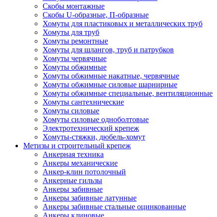
Скобы монтажные
Скобы U-образные, П-образные
Хомуты для пластиковых и металлических труб
Хомуты для труб
Хомуты ремонтные
Хомуты для шлангов, труб и патрубков
Хомуты червячные
Хомуты обжимные
Хомуты обжимные накатные, червячные
Хомуты обжимные силовые шарнирные
Хомуты обжимные специальные, вентиляционные
Хомуты сантехнические
Хомуты силовые
Хомуты силовые одноболтовые
Электротехнический крепеж
Хомуты-стяжки, дюбель-хомут
Метизы и строительный крепеж
Анкерная техника
Анкеры механические
Анкер-клин потолочный
Анкерные гильзы
Анкеры забивные
Анкеры забивные латунные
Анкеры забивные стальные оцинкованные
Анкеры клиновые