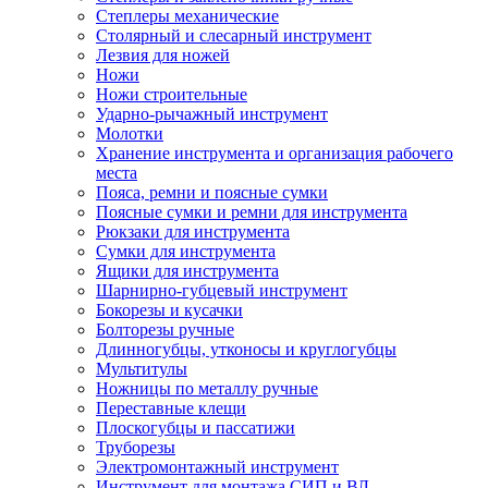
Степлеры механические
Столярный и слесарный инструмент
Лезвия для ножей
Ножи
Ножи строительные
Ударно-рычажный инструмент
Молотки
Хранение инструмента и организация рабочего
места
Пояса, ремни и поясные сумки
Поясные сумки и ремни для инструмента
Рюкзаки для инструмента
Сумки для инструмента
Ящики для инструмента
Шарнирно-губцевый инструмент
Бокорезы и кусачки
Болторезы ручные
Длинногубцы, утконосы и круглогубцы
Мультитулы
Ножницы по металлу ручные
Переставные клещи
Плоскогубцы и пассатижи
Труборезы
Электромонтажный инструмент
Инструмент для монтажа СИП и ВЛ