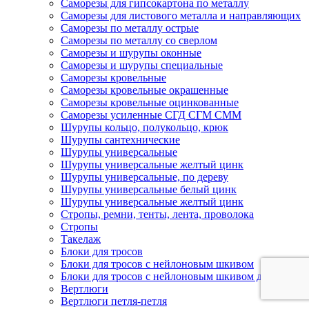
Саморезы для гипсокартона по металлу
Саморезы для листового металла и направляющих
Саморезы по металлу острые
Саморезы по металлу со сверлом
Саморезы и шурупы оконные
Саморезы и шурупы специальные
Саморезы кровельные
Саморезы кровельные окрашенные
Саморезы кровельные оцинкованные
Саморезы усиленные СГД СГМ СММ
Шурупы кольцо, полукольцо, крюк
Шурупы сантехнические
Шурупы универсальные
Шурупы универсальные желтый цинк
Шурупы универсальные, по дереву
Шурупы универсальные белый цинк
Шурупы универсальные желтый цинк
Стропы, ремни, тенты, лента, проволока
Стропы
Такелаж
Блоки для тросов
Блоки для тросов с нейлоновым шкивом
Блоки для тросов с нейлоновым шкивом двойные
Вертлюги
Вертлюги петля-петля