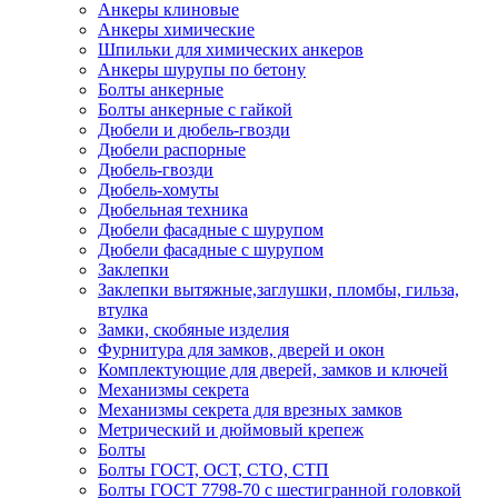
Анкеры клиновые
Анкеры химические
Шпильки для химических анкеров
Анкеры шурупы по бетону
Болты анкерные
Болты анкерные с гайкой
Дюбели и дюбель-гвозди
Дюбели распорные
Дюбель-гвозди
Дюбель-хомуты
Дюбельная техника
Дюбели фасадные с шурупом
Дюбели фасадные с шурупом
Заклепки
Заклепки вытяжные,заглушки, пломбы, гильза,
втулка
Замки, скобяные изделия
Фурнитура для замков, дверей и окон
Комплектующие для дверей, замков и ключей
Механизмы секрета
Механизмы секрета для врезных замков
Метрический и дюймовый крепеж
Болты
Болты ГОСТ, ОСТ, СТО, СТП
Болты ГОСТ 7798-70 с шестигранной головкой