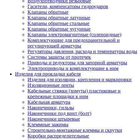
Воздухоотводчики резьбовые
Гасители, компенсаторы гидроударов
Клапаны обратные
Клапаны обратные латунные
Клапаны обратные стальные
Клапаны обратные чугунные
Клапаны электромагнитные (соленоидные)
Комплектующие для предохранительной и
регулирующей арматуры
Регуляторы давления, расхода и температуры воды
Системы защиты от протечек
Приводы и редукторы для запорной арматуры
Электроприводы и комплектующие к ним
Изделия для прокладки кабеля
Изделия для изоляции, крепления и маркировки
Изоляционные ленты
Кабельные стяжки (хомуты) пластиковые и
крепежные площадки к ним
Кабельная арматура
Наконечники, гильзы
Наконечники под винт (болт)
Наконечники штыревые
Клеммные зажимы
Строительно-монтажные клеммы и скрутки
Коробки распределительные