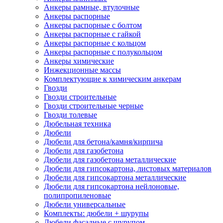
Анкеры рамные, втулочные
Анкеры распорные
Анкеры распорные с болтом
Анкеры распорные с гайкой
Анкеры распорные с кольцом
Анкеры распорные с полукольцом
Анкеры химические
Инжекционные массы
Комплектующие к химическим анкерам
Гвозди
Гвозди строительные
Гвозди строительные черные
Гвозди толевые
Дюбельная техника
Дюбели
Дюбели для бетона/камня/кирпича
Дюбели для газобетона
Дюбели для газобетона металлические
Дюбели для гипсокартона, листовых материалов
Дюбели для гипсокартона металлические
Дюбели для гипсокартона нейлоновые,
полипропиленовые
Дюбели универсальные
Комплекты: дюбели + шурупы
Дюбели фасадные с шурупом