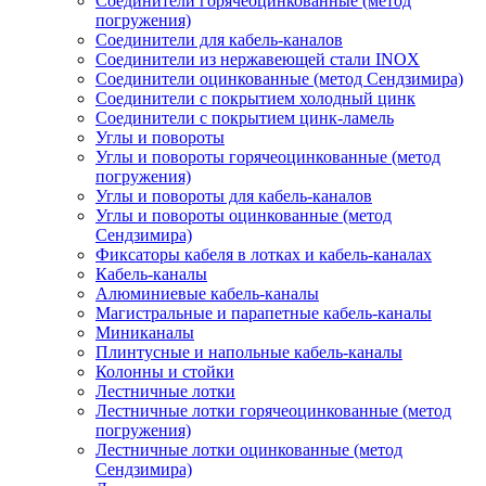
Соединители горячеоцинкованные (метод
погружения)
Соединители для кабель-каналов
Соединители из нержавеющей стали INOX
Соединители оцинкованные (метод Сендзимира)
Соединители с покрытием холодный цинк
Соединители с покрытием цинк-ламель
Углы и повороты
Углы и повороты горячеоцинкованные (метод
погружения)
Углы и повороты для кабель-каналов
Углы и повороты оцинкованные (метод
Сендзимира)
Фиксаторы кабеля в лотках и кабель-каналах
Кабель-каналы
Алюминиевые кабель-каналы
Магистральные и парапетные кабель-каналы
Миниканалы
Плинтусные и напольные кабель-каналы
Колонны и стойки
Лестничные лотки
Лестничные лотки горячеоцинкованные (метод
погружения)
Лестничные лотки оцинкованные (метод
Сендзимира)