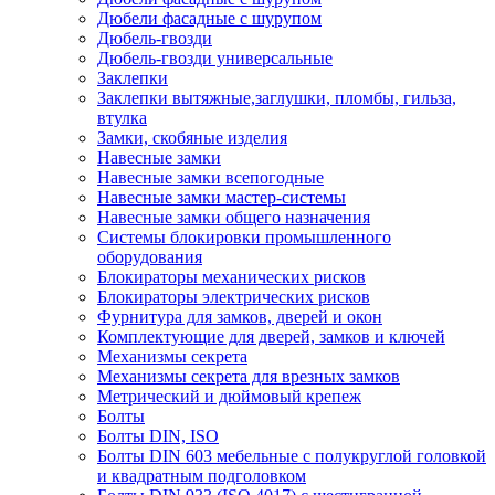
Дюбели фасадные с шурупом
Дюбель-гвозди
Дюбель-гвозди универсальные
Заклепки
Заклепки вытяжные,заглушки, пломбы, гильза,
втулка
Замки, скобяные изделия
Навесные замки
Навесные замки всепогодные
Навесные замки мастер-системы
Навесные замки общего назначения
Системы блокировки промышленного
оборудования
Блокираторы механических рисков
Блокираторы электрических рисков
Фурнитура для замков, дверей и окон
Комплектующие для дверей, замков и ключей
Механизмы секрета
Механизмы секрета для врезных замков
Метрический и дюймовый крепеж
Болты
Болты DIN, ISO
Болты DIN 603 мебельные с полукруглой головкой
и квадратным подголовком