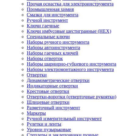
Прочая оснастка для электроинструмента
Промышленная химия
Смазки для инструмента
Ручной инструмент
Ключи гаечные
Ключи имбусовые шестигранные (HEX)
Специальные ключи
Наборы ручного инструмента
Наборы автоинструмента
Наборы гаечных ключей
Наборы отверток
Наборы шарнирно-губцевого инструмента
Наборы электромонтажного инструмента
Отвертки
Динамометрические отвертки
Индикаторные отвертки
Крестовые отвертки
Отвертки-воротки (отверточные рукоятки)
Шлицевые отвертки
Разметочный инструмент
Маркеры
Ручной измерительный инструмент
Рулетки и ленты
Уровни пузырьковые
Степлеры и заклепочники ручные