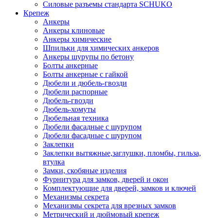
Силовые разъемы стандарта SCHUKO
Крепеж
Анкеры
Анкеры клиновые
Анкеры химические
Шпильки для химических анкеров
Анкеры шурупы по бетону
Болты анкерные
Болты анкерные с гайкой
Дюбели и дюбель-гвозди
Дюбели распорные
Дюбель-гвозди
Дюбель-хомуты
Дюбельная техника
Дюбели фасадные с шурупом
Дюбели фасадные с шурупом
Заклепки
Заклепки вытяжные,заглушки, пломбы, гильза,
втулка
Замки, скобяные изделия
Фурнитура для замков, дверей и окон
Комплектующие для дверей, замков и ключей
Механизмы секрета
Механизмы секрета для врезных замков
Метрический и дюймовый крепеж