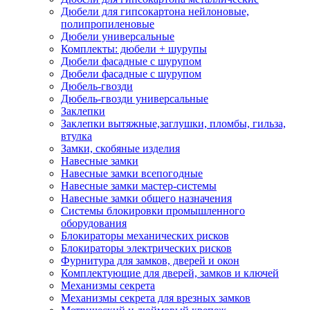
Дюбели для гипсокартона нейлоновые,
полипропиленовые
Дюбели универсальные
Комплекты: дюбели + шурупы
Дюбели фасадные с шурупом
Дюбели фасадные с шурупом
Дюбель-гвозди
Дюбель-гвозди универсальные
Заклепки
Заклепки вытяжные,заглушки, пломбы, гильза,
втулка
Замки, скобяные изделия
Навесные замки
Навесные замки всепогодные
Навесные замки мастер-системы
Навесные замки общего назначения
Системы блокировки промышленного
оборудования
Блокираторы механических рисков
Блокираторы электрических рисков
Фурнитура для замков, дверей и окон
Комплектующие для дверей, замков и ключей
Механизмы секрета
Механизмы секрета для врезных замков