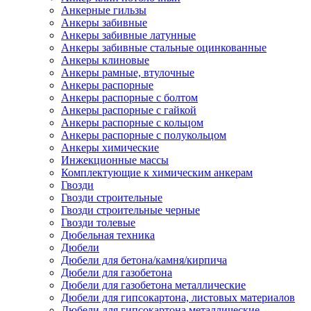
Анкерные гильзы
Анкеры забивные
Анкеры забивные латунные
Анкеры забивные стальные оцинкованные
Анкеры клиновые
Анкеры рамные, втулочные
Анкеры распорные
Анкеры распорные с болтом
Анкеры распорные с гайкой
Анкеры распорные с кольцом
Анкеры распорные с полукольцом
Анкеры химические
Инжекционные массы
Комплектующие к химическим анкерам
Гвозди
Гвозди строительные
Гвозди строительные черные
Гвозди толевые
Дюбельная техника
Дюбели
Дюбели для бетона/камня/кирпича
Дюбели для газобетона
Дюбели для газобетона металлические
Дюбели для гипсокартона, листовых материалов
Дюбели для гипсокартона металлические