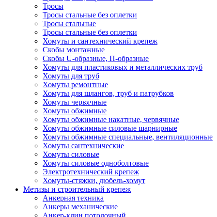
Тросы
Тросы стальные без оплетки
Тросы стальные
Тросы стальные без оплетки
Хомуты и сантехнический крепеж
Скобы монтажные
Скобы U-образные, П-образные
Хомуты для пластиковых и металлических труб
Хомуты для труб
Хомуты ремонтные
Хомуты для шлангов, труб и патрубков
Хомуты червячные
Хомуты обжимные
Хомуты обжимные накатные, червячные
Хомуты обжимные силовые шарнирные
Хомуты обжимные специальные, вентиляционные
Хомуты сантехнические
Хомуты силовые
Хомуты силовые одноболтовые
Электротехнический крепеж
Хомуты-стяжки, дюбель-хомут
Метизы и строительный крепеж
Анкерная техника
Анкеры механические
Анкер-клин потолочный