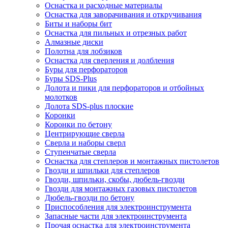
Оснастка и расходные материалы
Оснастка для заворачивания и откручивания
Биты и наборы бит
Оснастка для пильных и отрезных работ
Алмазные диски
Полотна для лобзиков
Оснастка для сверления и долбления
Буры для перфораторов
Буры SDS-Plus
Долота и пики для перфораторов и отбойных
молотков
Долота SDS-plus плоские
Коронки
Коронки по бетону
Центрирующие сверла
Сверла и наборы сверл
Ступенчатые сверла
Оснастка для степлеров и монтажных пистолетов
Гвозди и шпильки для степлеров
Гвозди, шпильки, скобы, дюбель-гвозди
Гвозди для монтажных газовых пистолетов
Дюбель-гвозди по бетону
Приспособления для электроинструмента
Запасные части для электроинструмента
Прочая оснастка для электроинструмента