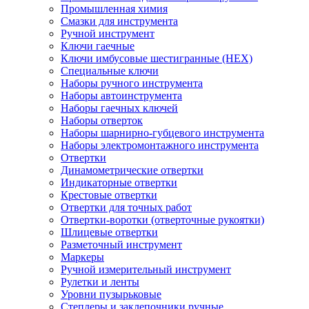
Промышленная химия
Смазки для инструмента
Ручной инструмент
Ключи гаечные
Ключи имбусовые шестигранные (HEX)
Специальные ключи
Наборы ручного инструмента
Наборы автоинструмента
Наборы гаечных ключей
Наборы отверток
Наборы шарнирно-губцевого инструмента
Наборы электромонтажного инструмента
Отвертки
Динамометрические отвертки
Индикаторные отвертки
Крестовые отвертки
Отвертки для точных работ
Отвертки-воротки (отверточные рукоятки)
Шлицевые отвертки
Разметочный инструмент
Маркеры
Ручной измерительный инструмент
Рулетки и ленты
Уровни пузырьковые
Степлеры и заклепочники ручные