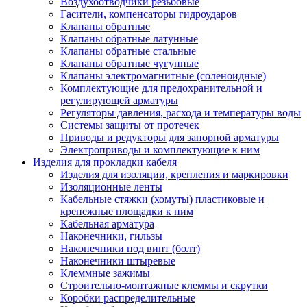
Воздухоотводчики резьбовые
Гасители, компенсаторы гидроударов
Клапаны обратные
Клапаны обратные латунные
Клапаны обратные стальные
Клапаны обратные чугунные
Клапаны электромагнитные (соленоидные)
Комплектующие для предохранительной и
регулирующей арматуры
Регуляторы давления, расхода и температуры воды
Системы защиты от протечек
Приводы и редукторы для запорной арматуры
Электроприводы и комплектующие к ним
Изделия для прокладки кабеля
Изделия для изоляции, крепления и маркировки
Изоляционные ленты
Кабельные стяжки (хомуты) пластиковые и
крепежные площадки к ним
Кабельная арматура
Наконечники, гильзы
Наконечники под винт (болт)
Наконечники штыревые
Клеммные зажимы
Строительно-монтажные клеммы и скрутки
Коробки распределительные