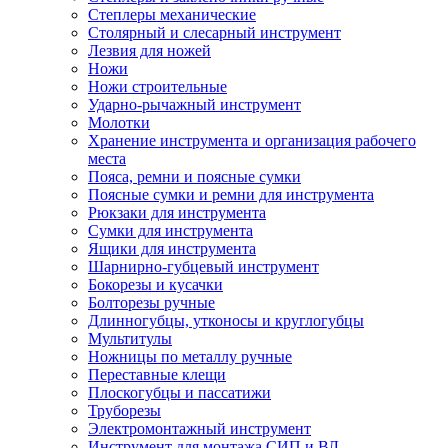
Степлеры механические
Столярный и слесарный инструмент
Лезвия для ножей
Ножи
Ножи строительные
Ударно-рычажный инструмент
Молотки
Хранение инструмента и организация рабочего
места
Пояса, ремни и поясные сумки
Поясные сумки и ремни для инструмента
Рюкзаки для инструмента
Сумки для инструмента
Ящики для инструмента
Шарнирно-губцевый инструмент
Бокорезы и кусачки
Болторезы ручные
Длинногубцы, утконосы и круглогубцы
Мультитулы
Ножницы по металлу ручные
Переставные клещи
Плоскогубцы и пассатижи
Труборезы
Электромонтажный инструмент
Инструмент для монтажа СИП и ВЛ