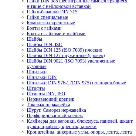
Гайки DIN 985 шестигранные самоконтрящиеся
низкие с нейлоновой вставкой
Гайки-барашки DIN 315
Гайки специальные
Комплекты крепежные
Болты с гайками
Болты с гайками и шайбами
Шайбы
Шайбы DIN, ISO
Шайбы DIN 125 (ISO 7089) плоские
Шайбы DIN 127 пружинные (гровер)
Шайбы DIN 9021 (ISO 7093) увеличенные
кузовные
Шпильки
Шпильки DIN
Шпильки DIN 976-1 (DIN 975) полнорезьбовые
Штифты
Штифты DIN, ISO
Нержавеющий крепеж
Такелаж нержавейка
Шуруп Саморез нержавейка
Перфорированный крепеж
Кляймеры для вагонки, блокхауса, панелей, шкант,
ручки, профиль, крестик, крючки
Кронштейны, анкерные углы, опоры, лента, лента