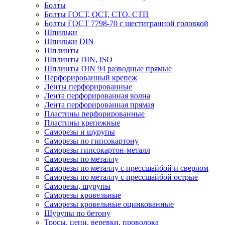
Болты
Болты ГОСТ, ОСТ, СТО, СТП
Болты ГОСТ 7798-70 с шестигранной головкой
Шпильки
Шпильки DIN
Шплинты
Шплинты DIN, ISO
Шплинты DIN 94 разводные прямые
Перфорированный крепеж
Ленты перфорированные
Лента перфорированная волна
Лента перфорированная прямая
Пластины перфорированные
Пластины крепежные
Саморезы и шурупы
Саморезы по гипсокартону
Саморезы гипсокартон-металл
Саморезы по металлу
Саморезы по металлу с прессшайбой и сверлом
Саморезы по металлу с прессшайбой острые
Саморезы, шурупы
Саморезы кровельные
Саморезы кровельные оцинкованные
Шурупы по бетону
Тросы, цепи, веревки, проволока