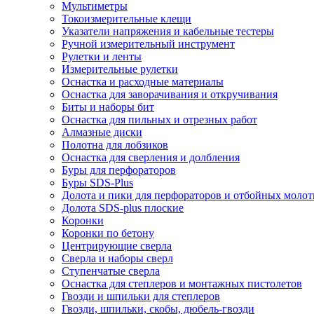
Мультиметры
Токоизмерительные клещи
Указатели напряжения и кабельные тестеры
Ручной измерительный инструмент
Рулетки и ленты
Измерительные рулетки
Оснастка и расходные материалы
Оснастка для заворачивания и откручивания
Биты и наборы бит
Оснастка для пильных и отрезных работ
Алмазные диски
Полотна для лобзиков
Оснастка для сверления и долбления
Буры для перфораторов
Буры SDS-Plus
Долота и пики для перфораторов и отбойных молот
Долота SDS-plus плоские
Коронки
Коронки по бетону
Центрирующие сверла
Сверла и наборы сверл
Ступенчатые сверла
Оснастка для степлеров и монтажных пистолетов
Гвозди и шпильки для степлеров
Гвозди, шпильки, скобы, дюбель-гвозди