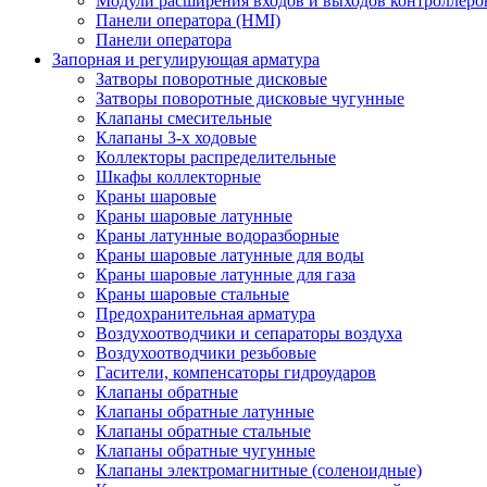
Модули расширения входов и выходов контроллеро
Панели оператора (HMI)
Панели оператора
Запорная и регулирующая арматура
Затворы поворотные дисковые
Затворы поворотные дисковые чугунные
Клапаны смесительные
Клапаны 3-х ходовые
Коллекторы распределительные
Шкафы коллекторные
Краны шаровые
Краны шаровые латунные
Краны латунные водоразборные
Краны шаровые латунные для воды
Краны шаровые латунные для газа
Краны шаровые стальные
Предохранительная арматура
Воздухоотводчики и сепараторы воздуха
Воздухоотводчики резьбовые
Гасители, компенсаторы гидроударов
Клапаны обратные
Клапаны обратные латунные
Клапаны обратные стальные
Клапаны обратные чугунные
Клапаны электромагнитные (соленоидные)