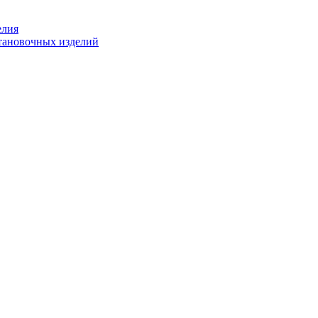
елия
становочных изделий