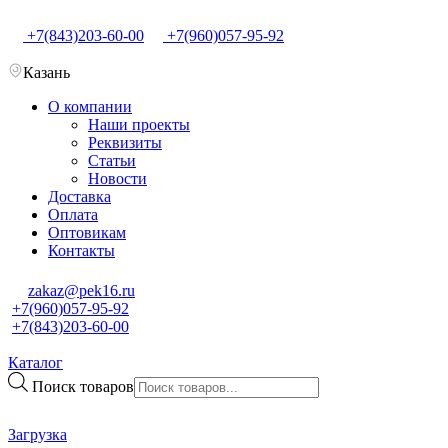
+7(843)203-60-00
+7(960)057-95-92
Казань
О компании
Наши проекты
Реквизиты
Статьи
Новости
Доставка
Оплата
Оптовикам
Контакты
zakaz@pek16.ru
+7(960)057-95-92
+7(843)203-60-00
Каталог
Поиск товаров
Загрузка