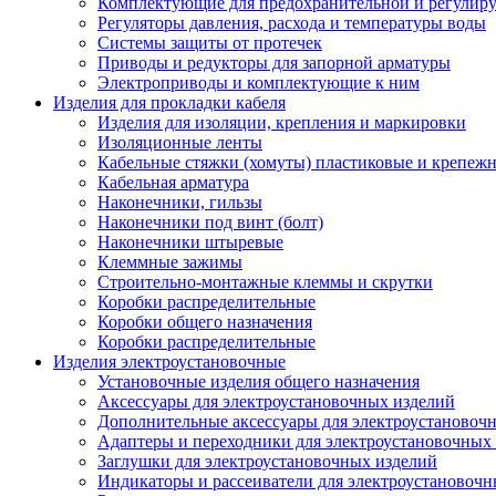
Комплектующие для предохранительной и регулир
Регуляторы давления, расхода и температуры воды
Системы защиты от протечек
Приводы и редукторы для запорной арматуры
Электроприводы и комплектующие к ним
Изделия для прокладки кабеля
Изделия для изоляции, крепления и маркировки
Изоляционные ленты
Кабельные стяжки (хомуты) пластиковые и крепеж
Кабельная арматура
Наконечники, гильзы
Наконечники под винт (болт)
Наконечники штыревые
Клеммные зажимы
Строительно-монтажные клеммы и скрутки
Коробки распределительные
Коробки общего назначения
Коробки распределительные
Изделия электроустановочные
Установочные изделия общего назначения
Аксессуары для электроустановочных изделий
Дополнительные аксессуары для электроустановоч
Адаптеры и переходники для электроустановочных
Заглушки для электроустановочных изделий
Индикаторы и рассеиватели для электроустановочн