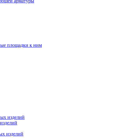
ующей арматуры
ные площадки к ним
ных изделий
 изделий
ых изделий