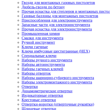
Гвозди для монтажных газовых пистолетов
Дюбель-гвозди по бетону
Прочая оснастка для степлеров и монтажных писто
Газовые баллоны для монтажных пистолетов
Приспособления для электроинструмента
Запасные части для электроинструмента
Прочая оснастка для электроинструмента
Промышленная химия
Смазки для инструмента
Ручной инструмент
Ключи гаечные
Ключи имбусовые шестигранные (HEX)
Специальные ключи
Наборы ручного инструмента
Наборы автоинструмента
Наборы гаечных ключей
Наборы отверток
Наборы шарнирно-губцевого инструмента
Наборы электромонтажного инструмента
Отвертки
Динамометрические отвертки
Индикаторные отвертки
Крестовые отвертки
Отвертки-воротки (отверточные рукоятки)
Шлицевые отвертки