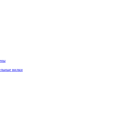
ены
ельные вилки