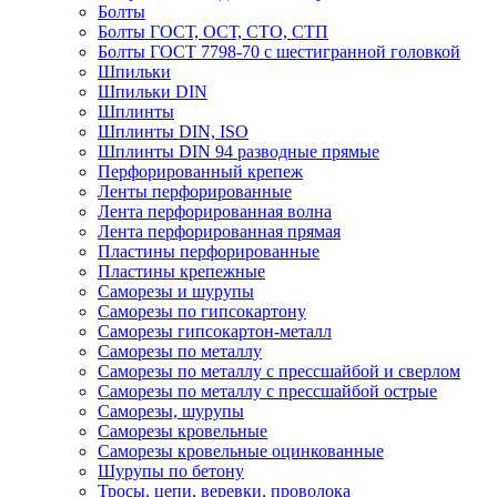
Болты
Болты ГОСТ, ОСТ, СТО, СТП
Болты ГОСТ 7798-70 с шестигранной головкой
Шпильки
Шпильки DIN
Шплинты
Шплинты DIN, ISO
Шплинты DIN 94 разводные прямые
Перфорированный крепеж
Ленты перфорированные
Лента перфорированная волна
Лента перфорированная прямая
Пластины перфорированные
Пластины крепежные
Саморезы и шурупы
Саморезы по гипсокартону
Саморезы гипсокартон-металл
Саморезы по металлу
Саморезы по металлу с прессшайбой и сверлом
Саморезы по металлу с прессшайбой острые
Саморезы, шурупы
Саморезы кровельные
Саморезы кровельные оцинкованные
Шурупы по бетону
Тросы, цепи, веревки, проволока