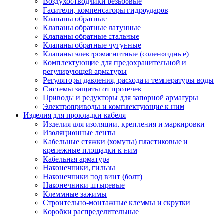
Воздухоотводчики резьбовые
Гасители, компенсаторы гидроударов
Клапаны обратные
Клапаны обратные латунные
Клапаны обратные стальные
Клапаны обратные чугунные
Клапаны электромагнитные (соленоидные)
Комплектующие для предохранительной и
регулирующей арматуры
Регуляторы давления, расхода и температуры воды
Системы защиты от протечек
Приводы и редукторы для запорной арматуры
Электроприводы и комплектующие к ним
Изделия для прокладки кабеля
Изделия для изоляции, крепления и маркировки
Изоляционные ленты
Кабельные стяжки (хомуты) пластиковые и
крепежные площадки к ним
Кабельная арматура
Наконечники, гильзы
Наконечники под винт (болт)
Наконечники штыревые
Клеммные зажимы
Строительно-монтажные клеммы и скрутки
Коробки распределительные