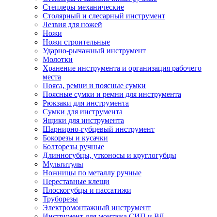
Степлеры механические
Столярный и слесарный инструмент
Лезвия для ножей
Ножи
Ножи строительные
Ударно-рычажный инструмент
Молотки
Хранение инструмента и организация рабочего
места
Пояса, ремни и поясные сумки
Поясные сумки и ремни для инструмента
Рюкзаки для инструмента
Сумки для инструмента
Ящики для инструмента
Шарнирно-губцевый инструмент
Бокорезы и кусачки
Болторезы ручные
Длинногубцы, утконосы и круглогубцы
Мультитулы
Ножницы по металлу ручные
Переставные клещи
Плоскогубцы и пассатижи
Труборезы
Электромонтажный инструмент
Инструмент для монтажа СИП и ВЛ