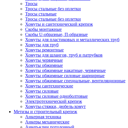
Тросы
Тросы стальные без оплетки
Тросы стальные
Тросы стальные без оплетки
Хомуты и сантехнический крепеж
Скобы монтажные
Скобы U-образные, П-образные
Хомуты для пластиковых и металлических труб
Хомуты для труб
Хомуты ремонтные
Хомуты для шлангов, труб и патрубков
Хомуты червячные
Хомуты обжимные
Хомуты обжимные накатные, червячные
Хомуты обжимные силовые шарнирные
Хомуты обжимные специальные, вентиляционные
Хомуты сантехнические
Хомуты силовые
Хомуты силовые одноболтовые
Электротехнический крепеж
Хомуты-стяжки, дюбель-хомут
Метизы и строительный крепеж
Анкерная техника
Анкеры механические
Анкер-клин потолочный