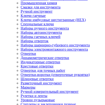
Промышленная химия
Смазки для инструмента
Ручной инструмент
Ключи гаечные
Ключи имбусовые шестигранные (HEX)
Специальные ключи
Наборы ручного инструмента
Наборы автоинструмента
Наборы гаечных ключей
Наборы отверток
Наборы шарнирно-губцевого инструмента
Наборы электромонтажного инструмента
Отвертки
Динамометрические отвертки
Индикаторные отвертки
Крестовые отвертки
Отвертки для точных работ
Отвертки-воротки (отверточные рукоятки)
Шлицевые отвертки
Разметочный инструмент
Маркеры
Ручной измерительный инструмент
Рулетки и ленты
Уровни пузырьковые
Степлеры и заклепочники ручные