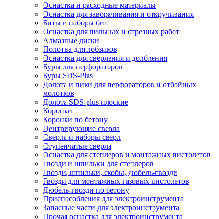
Оснастка и расходные материалы
Оснастка для заворачивания и откручивания
Биты и наборы бит
Оснастка для пильных и отрезных работ
Алмазные диски
Полотна для лобзиков
Оснастка для сверления и долбления
Буры для перфораторов
Буры SDS-Plus
Долота и пики для перфораторов и отбойных
молотков
Долота SDS-plus плоские
Коронки
Коронки по бетону
Центрирующие сверла
Сверла и наборы сверл
Ступенчатые сверла
Оснастка для степлеров и монтажных пистолетов
Гвозди и шпильки для степлеров
Гвозди, шпильки, скобы, дюбель-гвозди
Гвозди для монтажных газовых пистолетов
Дюбель-гвозди по бетону
Приспособления для электроинструмента
Запасные части для электроинструмента
Прочая оснастка для электроинструмента