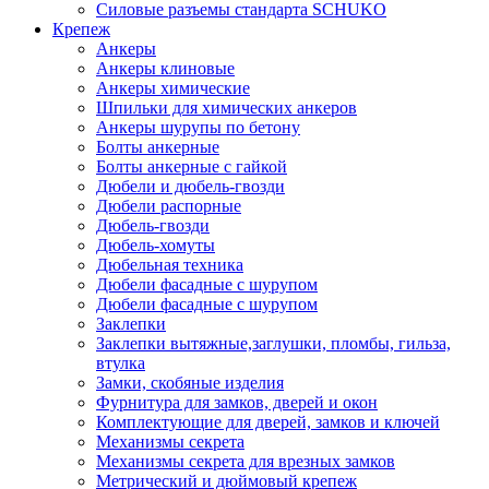
Силовые разъемы стандарта SCHUKO
Крепеж
Анкеры
Анкеры клиновые
Анкеры химические
Шпильки для химических анкеров
Анкеры шурупы по бетону
Болты анкерные
Болты анкерные с гайкой
Дюбели и дюбель-гвозди
Дюбели распорные
Дюбель-гвозди
Дюбель-хомуты
Дюбельная техника
Дюбели фасадные с шурупом
Дюбели фасадные с шурупом
Заклепки
Заклепки вытяжные,заглушки, пломбы, гильза,
втулка
Замки, скобяные изделия
Фурнитура для замков, дверей и окон
Комплектующие для дверей, замков и ключей
Механизмы секрета
Механизмы секрета для врезных замков
Метрический и дюймовый крепеж