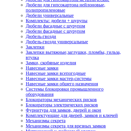
Дюбели для гипсокартона нейлоновые,
полипропиленовые
Дюбели универсальные
Комплекты: дюбели + шурупы
Дюбели фасадные с шурупом
Дюбели фасадные с шурупом
Дюбель-гвозди
Дюбель-гвозди универсальные
Заклепки
Заклепки вытяжные,заглушки, пломбы, гильза,
втулка
Замки, скобяные изделия
Навесные замки
Навесные замки всепогодные
Навесные замки мастер-системы
Навесные замки общего назначения
Системы блокировки промышленного
оборудования
Блокираторы механических рисков
Блокираторы электрических рисков
Фурнитура для замков, дверей и окон
Комплектующие для дверей, замков и ключей
Механизмы секрета
Механизмы секрета для врезных замков