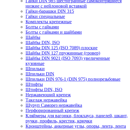
Гайки DIN 985 шестигранные самоконтрящиеся
низкие с нейлоновой вставкой
Гайки-барашки DIN 315
Гайки специальные
Комплекты крепежные
Болты с гайками
Болты с гайками и шайбами
Шайбы
Шайбы DIN, ISO
Шайбы DIN 125 (ISO 7089) плоские
Шайбы DIN 127 пружинные (гровер)
Шайбы DIN 9021 (ISO 7093) увеличенные
кузовные
Шпильки
Шпильки DIN
Шпильки DIN 976-1 (DIN 975) полнорезьбовые
Штифты
Штифты DIN, ISO
Нержавеющий крепеж
Такелаж нержавейка
Шуруп Саморез нержавейка
Перфорированный крепеж
Кляймеры для вагонки, блокхауса, панелей, шкант,
ручки, профиль, крестик, крючки
Кронштейны, анкерные углы, опоры, лента, лента