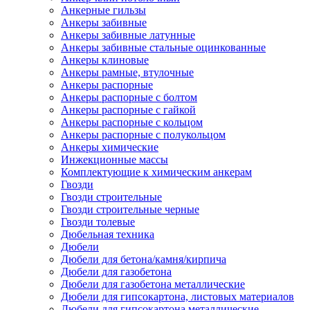
Анкерные гильзы
Анкеры забивные
Анкеры забивные латунные
Анкеры забивные стальные оцинкованные
Анкеры клиновые
Анкеры рамные, втулочные
Анкеры распорные
Анкеры распорные с болтом
Анкеры распорные с гайкой
Анкеры распорные с кольцом
Анкеры распорные с полукольцом
Анкеры химические
Инжекционные массы
Комплектующие к химическим анкерам
Гвозди
Гвозди строительные
Гвозди строительные черные
Гвозди толевые
Дюбельная техника
Дюбели
Дюбели для бетона/камня/кирпича
Дюбели для газобетона
Дюбели для газобетона металлические
Дюбели для гипсокартона, листовых материалов
Дюбели для гипсокартона металлические