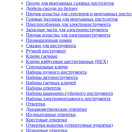
Гвозди для монтажных газовых пистолетов
Дюбель-гвозди по бетону
Прочая оснастка для степлеров и монтажных писто
Газовые баллоны для монтажных пистолетов
Приспособления для электроинструмента
Запасные части для электроинструмента
Прочая оснастка для электроинструмента
Промышленная химия
Смазки для инструмента
Ручной инструмент
Ключи гаечные
Ключи имбусовые шестигранные (HEX)
Специальные ключи
Наборы ручного инструмента
Наборы автоинструмента
Наборы гаечных ключей
Наборы отверток
Наборы шарнирно-губцевого инструмента
Наборы электромонтажного инструмента
Отвертки
Динамометрические отвертки
Индикаторные отвертки
Крестовые отвертки
Отвертки-воротки (отверточные рукоятки)
Шлицевые отвертки