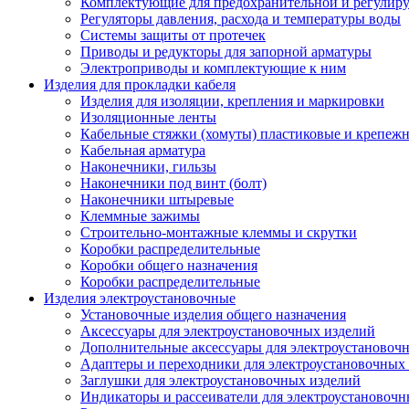
Комплектующие для предохранительной и регулир
Регуляторы давления, расхода и температуры воды
Системы защиты от протечек
Приводы и редукторы для запорной арматуры
Электроприводы и комплектующие к ним
Изделия для прокладки кабеля
Изделия для изоляции, крепления и маркировки
Изоляционные ленты
Кабельные стяжки (хомуты) пластиковые и крепеж
Кабельная арматура
Наконечники, гильзы
Наконечники под винт (болт)
Наконечники штыревые
Клеммные зажимы
Строительно-монтажные клеммы и скрутки
Коробки распределительные
Коробки общего назначения
Коробки распределительные
Изделия электроустановочные
Установочные изделия общего назначения
Аксессуары для электроустановочных изделий
Дополнительные аксессуары для электроустановоч
Адаптеры и переходники для электроустановочных
Заглушки для электроустановочных изделий
Индикаторы и рассеиватели для электроустановочн