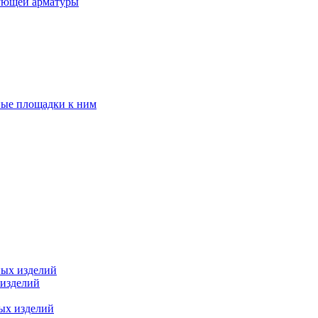
ующей арматуры
ные площадки к ним
ных изделий
 изделий
ых изделий