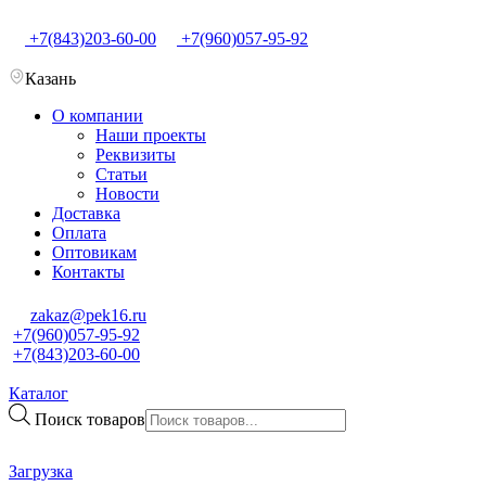
+7(843)203-60-00
+7(960)057-95-92
Казань
О компании
Наши проекты
Реквизиты
Статьи
Новости
Доставка
Оплата
Оптовикам
Контакты
zakaz@pek16.ru
+7(960)057-95-92
+7(843)203-60-00
Каталог
Поиск товаров
Загрузка