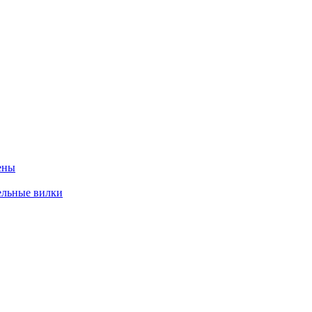
ены
ельные вилки