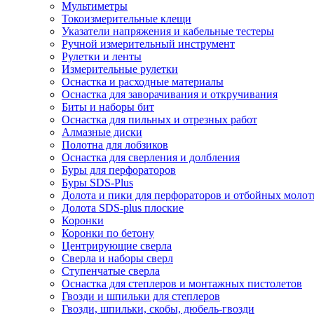
Мультиметры
Токоизмерительные клещи
Указатели напряжения и кабельные тестеры
Ручной измерительный инструмент
Рулетки и ленты
Измерительные рулетки
Оснастка и расходные материалы
Оснастка для заворачивания и откручивания
Биты и наборы бит
Оснастка для пильных и отрезных работ
Алмазные диски
Полотна для лобзиков
Оснастка для сверления и долбления
Буры для перфораторов
Буры SDS-Plus
Долота и пики для перфораторов и отбойных молот
Долота SDS-plus плоские
Коронки
Коронки по бетону
Центрирующие сверла
Сверла и наборы сверл
Ступенчатые сверла
Оснастка для степлеров и монтажных пистолетов
Гвозди и шпильки для степлеров
Гвозди, шпильки, скобы, дюбель-гвозди