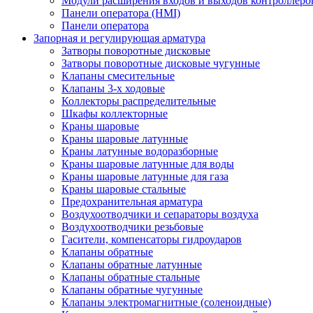
Модули расширения входов и выходов контроллеро
Панели оператора (HMI)
Панели оператора
Запорная и регулирующая арматура
Затворы поворотные дисковые
Затворы поворотные дисковые чугунные
Клапаны смесительные
Клапаны 3-х ходовые
Коллекторы распределительные
Шкафы коллекторные
Краны шаровые
Краны шаровые латунные
Краны латунные водоразборные
Краны шаровые латунные для воды
Краны шаровые латунные для газа
Краны шаровые стальные
Предохранительная арматура
Воздухоотводчики и сепараторы воздуха
Воздухоотводчики резьбовые
Гасители, компенсаторы гидроударов
Клапаны обратные
Клапаны обратные латунные
Клапаны обратные стальные
Клапаны обратные чугунные
Клапаны электромагнитные (соленоидные)