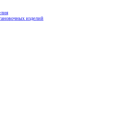
елия
становочных изделий