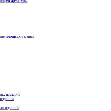
ующей арматуры
ные площадки к ним
ных изделий
 изделий
ых изделий