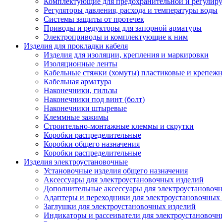
Комплектующие для предохранительной и регулир
Регуляторы давления, расхода и температуры воды
Системы защиты от протечек
Приводы и редукторы для запорной арматуры
Электроприводы и комплектующие к ним
Изделия для прокладки кабеля
Изделия для изоляции, крепления и маркировки
Изоляционные ленты
Кабельные стяжки (хомуты) пластиковые и крепеж
Кабельная арматура
Наконечники, гильзы
Наконечники под винт (болт)
Наконечники штыревые
Клеммные зажимы
Строительно-монтажные клеммы и скрутки
Коробки распределительные
Коробки общего назначения
Коробки распределительные
Изделия электроустановочные
Установочные изделия общего назначения
Аксессуары для электроустановочных изделий
Дополнительные аксессуары для электроустановоч
Адаптеры и переходники для электроустановочных
Заглушки для электроустановочных изделий
Индикаторы и рассеиватели для электроустановочн