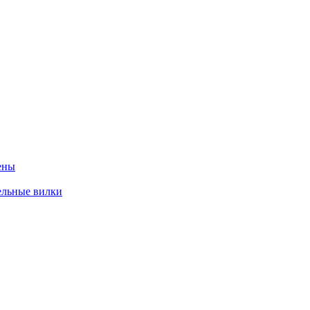
ены
ельные вилки