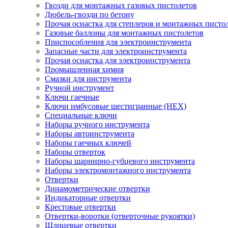
Гвозди для монтажных газовых пистолетов
Дюбель-гвозди по бетону
Прочая оснастка для степлеров и монтажных писто
Газовые баллоны для монтажных пистолетов
Приспособления для электроинструмента
Запасные части для электроинструмента
Прочая оснастка для электроинструмента
Промышленная химия
Смазки для инструмента
Ручной инструмент
Ключи гаечные
Ключи имбусовые шестигранные (HEX)
Специальные ключи
Наборы ручного инструмента
Наборы автоинструмента
Наборы гаечных ключей
Наборы отверток
Наборы шарнирно-губцевого инструмента
Наборы электромонтажного инструмента
Отвертки
Динамометрические отвертки
Индикаторные отвертки
Крестовые отвертки
Отвертки-воротки (отверточные рукоятки)
Шлицевые отвертки