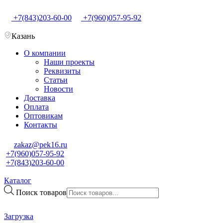
+7(843)203-60-00
+7(960)057-95-92
Казань
О компании
Наши проекты
Реквизиты
Статьи
Новости
Доставка
Оплата
Оптовикам
Контакты
zakaz@pek16.ru
+7(960)057-95-92
+7(843)203-60-00
Каталог
Поиск товаров
Загрузка