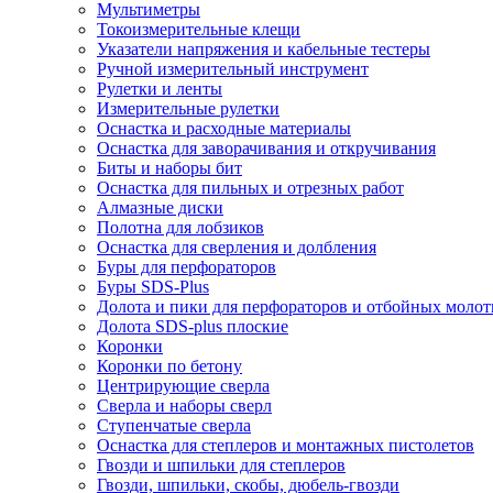
Мультиметры
Токоизмерительные клещи
Указатели напряжения и кабельные тестеры
Ручной измерительный инструмент
Рулетки и ленты
Измерительные рулетки
Оснастка и расходные материалы
Оснастка для заворачивания и откручивания
Биты и наборы бит
Оснастка для пильных и отрезных работ
Алмазные диски
Полотна для лобзиков
Оснастка для сверления и долбления
Буры для перфораторов
Буры SDS-Plus
Долота и пики для перфораторов и отбойных молот
Долота SDS-plus плоские
Коронки
Коронки по бетону
Центрирующие сверла
Сверла и наборы сверл
Ступенчатые сверла
Оснастка для степлеров и монтажных пистолетов
Гвозди и шпильки для степлеров
Гвозди, шпильки, скобы, дюбель-гвозди