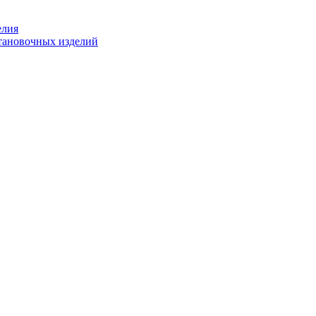
елия
становочных изделий