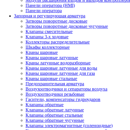
Модули расширения входов и выходов контроллеро
Панели оператора (HMI)
Панели оператора
Запорная и регулирующая арматура
Затворы поворотные дисковые
Затворы поворотные дисковые чугунные
Клапаны смесительные
Клапаны 3-х ходовые
Коллекторы распределительные
Шкафы коллекторные
Краны шаровые
Краны шаровые латунные
Краны латунные водоразборные
Краны шаровые латунные для воды
Краны шаровые латунные для газа
Краны шаровые стальные
Предохранительная арматура
Воздухоотводчики и сепараторы воздуха
Воздухоотводчики резьбовые
Гасители, компенсаторы гидроударов
Клапаны обратные
Клапаны обратные латунные
Клапаны обратные стальные
Клапаны обратные чугунные
Клапаны электромагнитные (соленоидные)