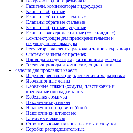
Воздухоотводчики резьбовые
Гасители, компенсаторы гидроударов
Клапаны обратные
Клапаны обратные латунные
Клапаны обратные стальные
Клапаны обратные чугунные
Клапаны электромагнитные (соленоидные)
Комплектующие для предохранительной и
регулирующей арматуры
Регуляторы давления, расхода и температуры воды
Системы защиты от протечек
Приводы и редукторы для запорной арматуры
Электроприводы и комплектующие к ним
Изделия для прокладки кабеля
Изделия для изоляции, крепления и маркировки
Изоляционные ленты
Кабельные стяжки (хомуты) пластиковые и
крепежные площадки к ним
Кабельная арматура
Наконечники, гильзы
Наконечники под винт (болт)
Наконечники штыревые
Клеммные зажимы
Строительно-монтажные клеммы и скрутки
Коробки распределительные