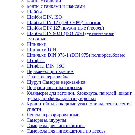
Болты с гайками
Болты с гайками и шайбами
Шайбы
Шайбы DIN, ISO
Шайбы DIN 125 (ISO 7089) плоские
Шайбы DIN 127 пружинные (гровер)
Шайбы DIN 9021 (ISO 7093) увеличенные
кузовные
Шпильки
Шпильки DIN
Шпильки DIN 976-1 (DIN 975) полнорезьбовые
Штифты
Штифты DIN, ISO
Нержавеющий крепеж
Такелаж нержавейка
Шуруп Саморез нержавейка
Перфорированный крепеж
Кляймеры для вагонки, блокхауса, панелей, шкант,
ручки, профиль, крестик, крючки
Кронштейны, анкерные углы, опоры, лента, лента
уплотн.
Ленты перфорированные
Саморезы, шурупы
Саморезы для гипсокартона
Саморезы для гипсокартона по дереву