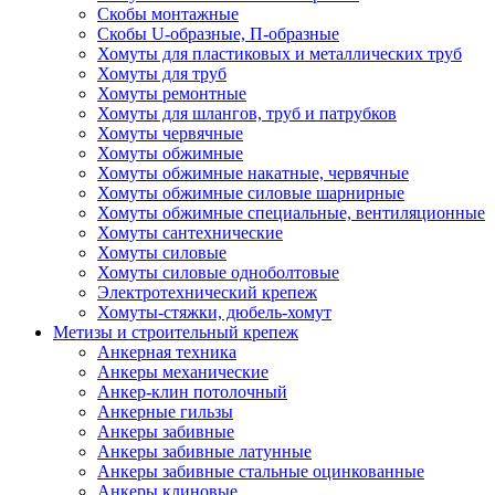
Скобы монтажные
Скобы U-образные, П-образные
Хомуты для пластиковых и металлических труб
Хомуты для труб
Хомуты ремонтные
Хомуты для шлангов, труб и патрубков
Хомуты червячные
Хомуты обжимные
Хомуты обжимные накатные, червячные
Хомуты обжимные силовые шарнирные
Хомуты обжимные специальные, вентиляционные
Хомуты сантехнические
Хомуты силовые
Хомуты силовые одноболтовые
Электротехнический крепеж
Хомуты-стяжки, дюбель-хомут
Метизы и строительный крепеж
Анкерная техника
Анкеры механические
Анкер-клин потолочный
Анкерные гильзы
Анкеры забивные
Анкеры забивные латунные
Анкеры забивные стальные оцинкованные
Анкеры клиновые