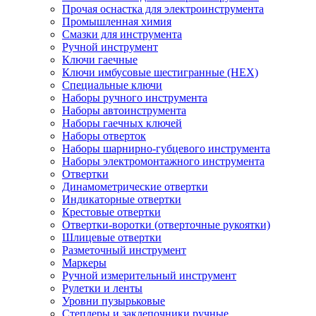
Прочая оснастка для электроинструмента
Промышленная химия
Смазки для инструмента
Ручной инструмент
Ключи гаечные
Ключи имбусовые шестигранные (HEX)
Специальные ключи
Наборы ручного инструмента
Наборы автоинструмента
Наборы гаечных ключей
Наборы отверток
Наборы шарнирно-губцевого инструмента
Наборы электромонтажного инструмента
Отвертки
Динамометрические отвертки
Индикаторные отвертки
Крестовые отвертки
Отвертки-воротки (отверточные рукоятки)
Шлицевые отвертки
Разметочный инструмент
Маркеры
Ручной измерительный инструмент
Рулетки и ленты
Уровни пузырьковые
Степлеры и заклепочники ручные