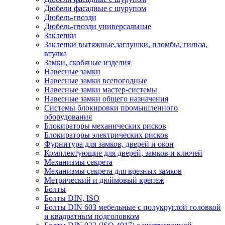
Дюбели фасадные с шурупом
Дюбель-гвозди
Дюбель-гвозди универсальные
Заклепки
Заклепки вытяжные,заглушки, пломбы, гильза,
втулка
Замки, скобяные изделия
Навесные замки
Навесные замки всепогодные
Навесные замки мастер-системы
Навесные замки общего назначения
Системы блокировки промышленного
оборудования
Блокираторы механических рисков
Блокираторы электрических рисков
Фурнитура для замков, дверей и окон
Комплектующие для дверей, замков и ключей
Механизмы секрета
Механизмы секрета для врезных замков
Метрический и дюймовый крепеж
Болты
Болты DIN, ISO
Болты DIN 603 мебельные с полукруглой головкой
и квадратным подголовком