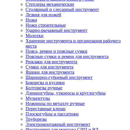
Степлеры механические
Столярный и слесарный инструмент
Лезвия для ножей
Ножи
Ножи строительные
Ударно-рычажный инструмент
Молотки
Хранение инструмента и организация рабочего
места
Пояса, ремни и поясные сумки
Поясные сумки и ремни для инструмента
Рюкзаки для инструмента
Сумки для инструмента
Ящики для инструмента
Шарнирно-губцевый инструмент
Бокорезы и кусачки
Болторезы ручные
Длинногубцы, утконосы и круглогубцы
Мультитулы
Ножницы по металлу ручные
Переставные клещи
Плоскогубцы и пассатижи
Труборезы
Электромонтажный инструмент
Инструмент для монтажа СИП и ВЛ