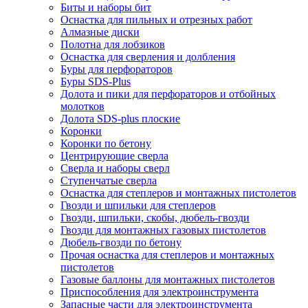
Биты и наборы бит
Оснастка для пильных и отрезных работ
Алмазные диски
Полотна для лобзиков
Оснастка для сверления и долбления
Буры для перфораторов
Буры SDS-Plus
Долота и пики для перфораторов и отбойных
молотков
Долота SDS-plus плоские
Коронки
Коронки по бетону
Центрирующие сверла
Сверла и наборы сверл
Ступенчатые сверла
Оснастка для степлеров и монтажных пистолетов
Гвозди и шпильки для степлеров
Гвозди, шпильки, скобы, дюбель-гвозди
Гвозди для монтажных газовых пистолетов
Дюбель-гвозди по бетону
Прочая оснастка для степлеров и монтажных
пистолетов
Газовые баллоны для монтажных пистолетов
Приспособления для электроинструмента
Запасные части для электроинструмента