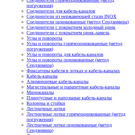
Соединители горячеоцинкованные (метод
погружения)
Соединители для кабель-каналов
Соединители из нержавеющей стали INOX
Соединители оцинкованные (метод Сендзимира)
Соединители с покрытием холодный цинк
Соединители с покрытием цинк-ламель
Углы и повороты
Углы и повороты горячеоцинкованные (метод
погружения)
Углы и повороты для кабель-каналов
Углы и повороты оцинкованные (метод
Сендзимира)
Фиксаторы кабеля в лотках и кабель-каналах
Кабель-каналы
Алюминиевые кабель-каналы
Магистральные и парапетные кабель-каналы
Миниканалы
Плинтусные и напольные кабель-каналы
Колонны и стойки
Лестничные лотки
Лестничные лотки горячеоцинкованные (метод
погружения)
Лестничные лотки оцинкованные (метод
Сендзимира)