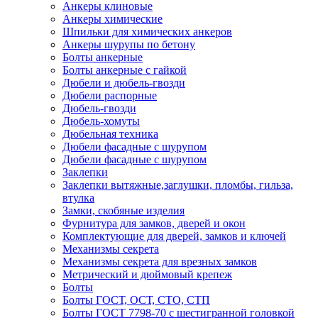
Анкеры клиновые
Анкеры химические
Шпильки для химических анкеров
Анкеры шурупы по бетону
Болты анкерные
Болты анкерные с гайкой
Дюбели и дюбель-гвозди
Дюбели распорные
Дюбель-гвозди
Дюбель-хомуты
Дюбельная техника
Дюбели фасадные с шурупом
Дюбели фасадные с шурупом
Заклепки
Заклепки вытяжные,заглушки, пломбы, гильза,
втулка
Замки, скобяные изделия
Фурнитура для замков, дверей и окон
Комплектующие для дверей, замков и ключей
Механизмы секрета
Механизмы секрета для врезных замков
Метрический и дюймовый крепеж
Болты
Болты ГОСТ, ОСТ, СТО, СТП
Болты ГОСТ 7798-70 с шестигранной головкой