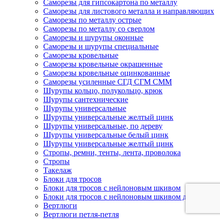
Саморезы для гипсокартона по металлу
Саморезы для листового металла и направляющих
Саморезы по металлу острые
Саморезы по металлу со сверлом
Саморезы и шурупы оконные
Саморезы и шурупы специальные
Саморезы кровельные
Саморезы кровельные окрашенные
Саморезы кровельные оцинкованные
Саморезы усиленные СГД СГМ СММ
Шурупы кольцо, полукольцо, крюк
Шурупы сантехнические
Шурупы универсальные
Шурупы универсальные желтый цинк
Шурупы универсальные, по дереву
Шурупы универсальные белый цинк
Шурупы универсальные желтый цинк
Стропы, ремни, тенты, лента, проволока
Стропы
Такелаж
Блоки для тросов
Блоки для тросов с нейлоновым шкивом
Блоки для тросов с нейлоновым шкивом двойные
Вертлюги
Вертлюги петля-петля