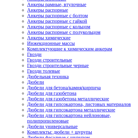
Анкеры рамные, втулочные
Анкеры распорные
Анкеры распорные с болтом
Анкеры распорные с гайкой
Анкеры распорные с кольцом
Анкеры распорные с полукольцом
Анкеры химические
Инжекционные массы
Комплектующие к химическим анкерам
Гвозди
Гвозди строительные
Гвозди строительные черные
Гвозди толевые
Дюбельная техника
Дюбели
Дюбели для бетона/камня/кирпича
Дюбели для газобетона
Дюбели для газобетона металлические
Дюбели для гипсокартона, листовых материалов
Дюбели для гипсокартона металлические
Дюбели для гипсокартона нейлоновые,
полипропиленовые
Дюбели универсальные
Комплекты: дюбели + шурупы
Дюбели фасадные с шурупом