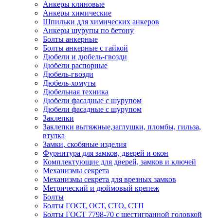
Анкеры клиновые
Анкеры химические
Шпильки для химических анкеров
Анкеры шурупы по бетону
Болты анкерные
Болты анкерные с гайкой
Дюбели и дюбель-гвозди
Дюбели распорные
Дюбель-гвозди
Дюбель-хомуты
Дюбельная техника
Дюбели фасадные с шурупом
Дюбели фасадные с шурупом
Заклепки
Заклепки вытяжные,заглушки, пломбы, гильза,
втулка
Замки, скобяные изделия
Фурнитура для замков, дверей и окон
Комплектующие для дверей, замков и ключей
Механизмы секрета
Механизмы секрета для врезных замков
Метрический и дюймовый крепеж
Болты
Болты ГОСТ, ОСТ, СТО, СТП
Болты ГОСТ 7798-70 с шестигранной головкой