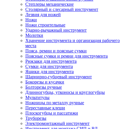
Степлеры механические
Столярный и слесарный инструмент
Лезвия для ножей
Ножи
Ножи строительные
Ударно-рычажный инструмент
Молотки
Хранение инструмента и организация рабочего
места
Пояса, ремни и поясные сумки
Поясные сумки и ремни для инструмента
Рюкзаки для инструмента
Сумки для инструмента
Ящики для инструмента
Шарнирно-губцевый инструмент
Бокорезы и кусачки
Болторезы ручные
Длинногубцы, утконосы и круглогубцы
Мультитулы
Ножницы по металлу ручные
Переставные клещи
Плоскогубцы и пассатижи
Труборезы
Электромонтажный инструмент
Инструмент для монтажа СИП и ВЛ