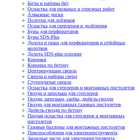
Биты и наборы бит
Оснастка для пильных и отрезных работ
Алмазные диски
Полотна для лобзиков
Оснастка для сверления и долбления
Буры для перфораторов
Буры SDS-Plus
Долота и пики для перфораторов и отбойных
молотков
Долота SDS-plus плоские
Коронки
Коронки по бетону
Центрирующие сверла
Сверла и наборы сверл
Ступенчатые сверла
Оснастка для степлеров и монтажных пистолетов
Гвозди и шпильки для степлеров
Гвозди, шпильки, скобы, дюбель-гвозди
Гвозди для монтажных газовых пистолетов
Дюбель-гвозди по бетону
Прочая оснастка для степлеров и монтажных
пистолетов
Газовые баллоны для монтажных пистолетов
Приспособления для электроинструмента
Запасные части для электроинструмента