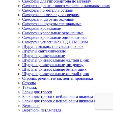
Саморезы для гипсокартона по металлу
Саморезы для листового металла и направляющих
Саморезы по металлу острые
Саморезы по металлу со сверлом
Саморезы и шурупы оконные
Саморезы и шурупы специальные
Саморезы кровельные
Саморезы кровельные окрашенные
Саморезы кровельные оцинкованные
Саморезы усиленные СГД СГМ СММ
Шурупы кольцо, полукольцо, крюк
Шурупы сантехнические
Шурупы универсальные
Шурупы универсальные желтый цинк
Шурупы универсальные, по дереву
Шурупы универсальные белый цинк
Шурупы универсальные желтый цинк
Стропы, ремни, тенты, лента, проволока
Стропы
Такелаж
Блоки для тросов
Блоки для тросов с нейлоновым шкивом
Блоки для тросов с нейлоновым шкивом двойные
Вертлюги
Вертлюги петля-петля