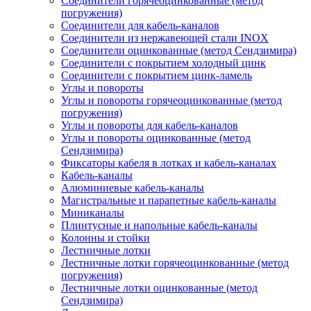
Соединители горячеоцинкованные (метод
погружения)
Соединители для кабель-каналов
Соединители из нержавеющей стали INOX
Соединители оцинкованные (метод Сендзимира)
Соединители с покрытием холодный цинк
Соединители с покрытием цинк-ламель
Углы и повороты
Углы и повороты горячеоцинкованные (метод
погружения)
Углы и повороты для кабель-каналов
Углы и повороты оцинкованные (метод
Сендзимира)
Фиксаторы кабеля в лотках и кабель-каналах
Кабель-каналы
Алюминиевые кабель-каналы
Магистральные и парапетные кабель-каналы
Миниканалы
Плинтусные и напольные кабель-каналы
Колонны и стойки
Лестничные лотки
Лестничные лотки горячеоцинкованные (метод
погружения)
Лестничные лотки оцинкованные (метод
Сендзимира)