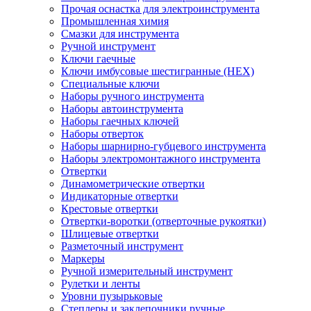
Прочая оснастка для электроинструмента
Промышленная химия
Смазки для инструмента
Ручной инструмент
Ключи гаечные
Ключи имбусовые шестигранные (HEX)
Специальные ключи
Наборы ручного инструмента
Наборы автоинструмента
Наборы гаечных ключей
Наборы отверток
Наборы шарнирно-губцевого инструмента
Наборы электромонтажного инструмента
Отвертки
Динамометрические отвертки
Индикаторные отвертки
Крестовые отвертки
Отвертки-воротки (отверточные рукоятки)
Шлицевые отвертки
Разметочный инструмент
Маркеры
Ручной измерительный инструмент
Рулетки и ленты
Уровни пузырьковые
Степлеры и заклепочники ручные