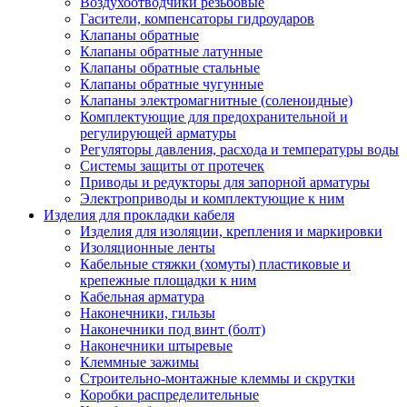
Воздухоотводчики резьбовые
Гасители, компенсаторы гидроударов
Клапаны обратные
Клапаны обратные латунные
Клапаны обратные стальные
Клапаны обратные чугунные
Клапаны электромагнитные (соленоидные)
Комплектующие для предохранительной и
регулирующей арматуры
Регуляторы давления, расхода и температуры воды
Системы защиты от протечек
Приводы и редукторы для запорной арматуры
Электроприводы и комплектующие к ним
Изделия для прокладки кабеля
Изделия для изоляции, крепления и маркировки
Изоляционные ленты
Кабельные стяжки (хомуты) пластиковые и
крепежные площадки к ним
Кабельная арматура
Наконечники, гильзы
Наконечники под винт (болт)
Наконечники штыревые
Клеммные зажимы
Строительно-монтажные клеммы и скрутки
Коробки распределительные