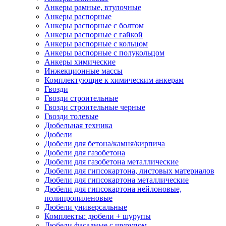
Анкеры рамные, втулочные
Анкеры распорные
Анкеры распорные с болтом
Анкеры распорные с гайкой
Анкеры распорные с кольцом
Анкеры распорные с полукольцом
Анкеры химические
Инжекционные массы
Комплектующие к химическим анкерам
Гвозди
Гвозди строительные
Гвозди строительные черные
Гвозди толевые
Дюбельная техника
Дюбели
Дюбели для бетона/камня/кирпича
Дюбели для газобетона
Дюбели для газобетона металлические
Дюбели для гипсокартона, листовых материалов
Дюбели для гипсокартона металлические
Дюбели для гипсокартона нейлоновые,
полипропиленовые
Дюбели универсальные
Комплекты: дюбели + шурупы
Дюбели фасадные с шурупом