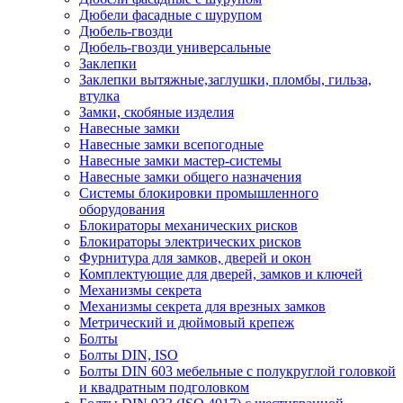
Дюбели фасадные с шурупом
Дюбель-гвозди
Дюбель-гвозди универсальные
Заклепки
Заклепки вытяжные,заглушки, пломбы, гильза,
втулка
Замки, скобяные изделия
Навесные замки
Навесные замки всепогодные
Навесные замки мастер-системы
Навесные замки общего назначения
Системы блокировки промышленного
оборудования
Блокираторы механических рисков
Блокираторы электрических рисков
Фурнитура для замков, дверей и окон
Комплектующие для дверей, замков и ключей
Механизмы секрета
Механизмы секрета для врезных замков
Метрический и дюймовый крепеж
Болты
Болты DIN, ISO
Болты DIN 603 мебельные с полукруглой головкой
и квадратным подголовком