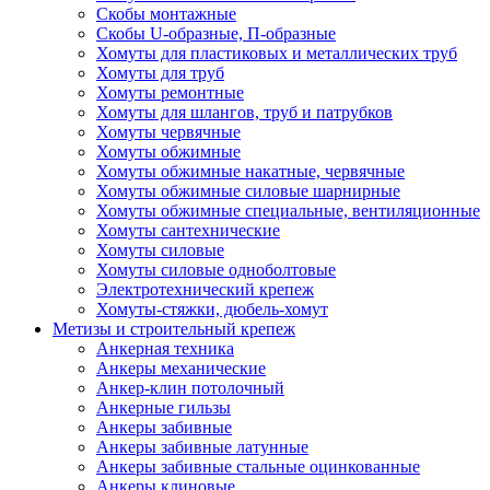
Скобы монтажные
Скобы U-образные, П-образные
Хомуты для пластиковых и металлических труб
Хомуты для труб
Хомуты ремонтные
Хомуты для шлангов, труб и патрубков
Хомуты червячные
Хомуты обжимные
Хомуты обжимные накатные, червячные
Хомуты обжимные силовые шарнирные
Хомуты обжимные специальные, вентиляционные
Хомуты сантехнические
Хомуты силовые
Хомуты силовые одноболтовые
Электротехнический крепеж
Хомуты-стяжки, дюбель-хомут
Метизы и строительный крепеж
Анкерная техника
Анкеры механические
Анкер-клин потолочный
Анкерные гильзы
Анкеры забивные
Анкеры забивные латунные
Анкеры забивные стальные оцинкованные
Анкеры клиновые