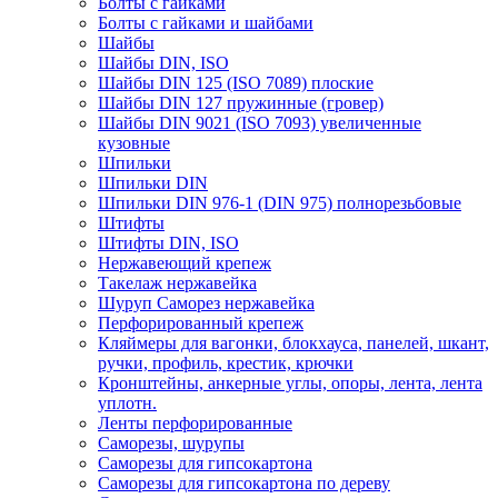
Болты с гайками
Болты с гайками и шайбами
Шайбы
Шайбы DIN, ISO
Шайбы DIN 125 (ISO 7089) плоские
Шайбы DIN 127 пружинные (гровер)
Шайбы DIN 9021 (ISO 7093) увеличенные
кузовные
Шпильки
Шпильки DIN
Шпильки DIN 976-1 (DIN 975) полнорезьбовые
Штифты
Штифты DIN, ISO
Нержавеющий крепеж
Такелаж нержавейка
Шуруп Саморез нержавейка
Перфорированный крепеж
Кляймеры для вагонки, блокхауса, панелей, шкант,
ручки, профиль, крестик, крючки
Кронштейны, анкерные углы, опоры, лента, лента
уплотн.
Ленты перфорированные
Саморезы, шурупы
Саморезы для гипсокартона
Саморезы для гипсокартона по дереву