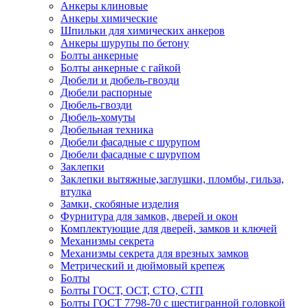
Анкеры клиновые
Анкеры химические
Шпильки для химических анкеров
Анкеры шурупы по бетону
Болты анкерные
Болты анкерные с гайкой
Дюбели и дюбель-гвозди
Дюбели распорные
Дюбель-гвозди
Дюбель-хомуты
Дюбельная техника
Дюбели фасадные с шурупом
Дюбели фасадные с шурупом
Заклепки
Заклепки вытяжные,заглушки, пломбы, гильза,
втулка
Замки, скобяные изделия
Фурнитура для замков, дверей и окон
Комплектующие для дверей, замков и ключей
Механизмы секрета
Механизмы секрета для врезных замков
Метрический и дюймовый крепеж
Болты
Болты ГОСТ, ОСТ, СТО, СТП
Болты ГОСТ 7798-70 с шестигранной головкой