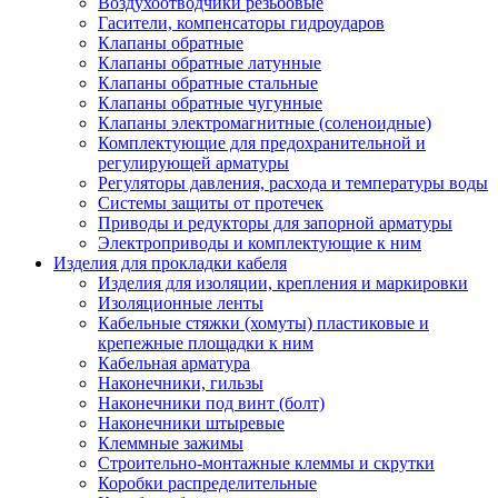
Воздухоотводчики резьбовые
Гасители, компенсаторы гидроударов
Клапаны обратные
Клапаны обратные латунные
Клапаны обратные стальные
Клапаны обратные чугунные
Клапаны электромагнитные (соленоидные)
Комплектующие для предохранительной и
регулирующей арматуры
Регуляторы давления, расхода и температуры воды
Системы защиты от протечек
Приводы и редукторы для запорной арматуры
Электроприводы и комплектующие к ним
Изделия для прокладки кабеля
Изделия для изоляции, крепления и маркировки
Изоляционные ленты
Кабельные стяжки (хомуты) пластиковые и
крепежные площадки к ним
Кабельная арматура
Наконечники, гильзы
Наконечники под винт (болт)
Наконечники штыревые
Клеммные зажимы
Строительно-монтажные клеммы и скрутки
Коробки распределительные