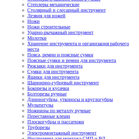
Степлеры механические
Столярный и слесарный инструмент
Лезвия для ножей
Ножи
Ножи строительные
Ударно-рычажный инструмент
Молотки
Хранение инструмента и организация рабочего
места
Пояса, ремни и поясные сумки
Поясные сумки и ремни для инструмента
Рюкзаки для инструмента
Сумки для инструмента
Ящики для инструмента
Шарнирно-губцевый инструмент
Бокорезы и кусачки
Болторезы ручные
Длинногубцы, утконосы и круглогубцы
Мультитулы
Ножницы по металлу ручные
Переставные клещи
Плоскогубцы и пассатижи
Труборезы
Электромонтажный инструмент
Инструмент для монтажа СИП и ВЛ