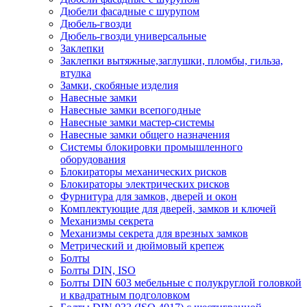
Дюбели фасадные с шурупом
Дюбель-гвозди
Дюбель-гвозди универсальные
Заклепки
Заклепки вытяжные,заглушки, пломбы, гильза,
втулка
Замки, скобяные изделия
Навесные замки
Навесные замки всепогодные
Навесные замки мастер-системы
Навесные замки общего назначения
Системы блокировки промышленного
оборудования
Блокираторы механических рисков
Блокираторы электрических рисков
Фурнитура для замков, дверей и окон
Комплектующие для дверей, замков и ключей
Механизмы секрета
Механизмы секрета для врезных замков
Метрический и дюймовый крепеж
Болты
Болты DIN, ISO
Болты DIN 603 мебельные с полукруглой головкой
и квадратным подголовком