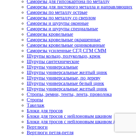
Саморезы для гипсокартона по металлу
Саморезы для листового металла и направляющих
Саморезы по металлу острые
Саморезы по металлу со сверлом
Саморезы и шурупы оконные
Саморезы и шурупы специальные
Саморезы кровельные
Саморезы кровельные окрашенные
Саморезы кровельные оцинкованные
Саморезы усиленные СГД СГМ СММ
Шурупы кольцо, полукольцо, крюк
Шурупы сантехнические
Шурупы универсальные
Шурупы универсальные желтый цинк
Шурупы универсальные, по дереву
Шурупы универсальные белый цинк
Шурупы универсальные желтый цинк
Стропы, ремни, тенты, лента, проволока
Стропы
Такелаж
Блоки для тросов
Блоки для тросов с нейлоновым шкивом
Блоки для тросов с нейлоновым шкивом двойные
Вертлюги
Вертлюги петля-петля