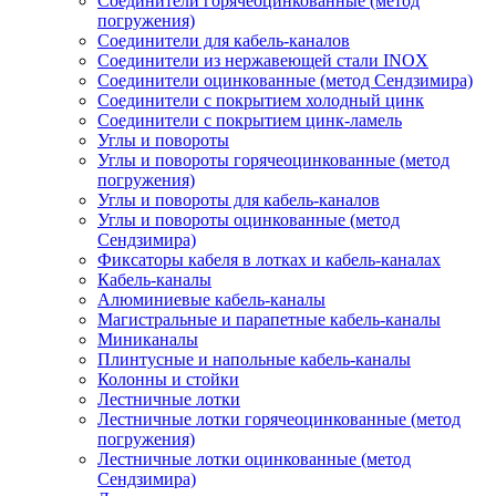
Соединители горячеоцинкованные (метод
погружения)
Соединители для кабель-каналов
Соединители из нержавеющей стали INOX
Соединители оцинкованные (метод Сендзимира)
Соединители с покрытием холодный цинк
Соединители с покрытием цинк-ламель
Углы и повороты
Углы и повороты горячеоцинкованные (метод
погружения)
Углы и повороты для кабель-каналов
Углы и повороты оцинкованные (метод
Сендзимира)
Фиксаторы кабеля в лотках и кабель-каналах
Кабель-каналы
Алюминиевые кабель-каналы
Магистральные и парапетные кабель-каналы
Миниканалы
Плинтусные и напольные кабель-каналы
Колонны и стойки
Лестничные лотки
Лестничные лотки горячеоцинкованные (метод
погружения)
Лестничные лотки оцинкованные (метод
Сендзимира)