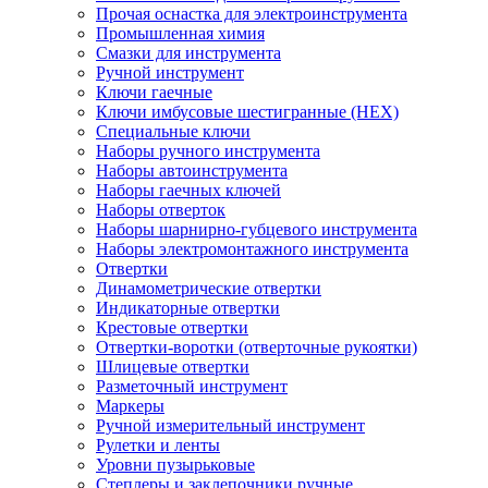
Прочая оснастка для электроинструмента
Промышленная химия
Смазки для инструмента
Ручной инструмент
Ключи гаечные
Ключи имбусовые шестигранные (HEX)
Специальные ключи
Наборы ручного инструмента
Наборы автоинструмента
Наборы гаечных ключей
Наборы отверток
Наборы шарнирно-губцевого инструмента
Наборы электромонтажного инструмента
Отвертки
Динамометрические отвертки
Индикаторные отвертки
Крестовые отвертки
Отвертки-воротки (отверточные рукоятки)
Шлицевые отвертки
Разметочный инструмент
Маркеры
Ручной измерительный инструмент
Рулетки и ленты
Уровни пузырьковые
Степлеры и заклепочники ручные