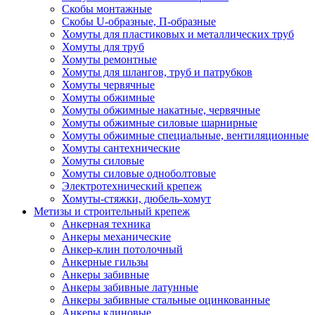
Скобы монтажные
Скобы U-образные, П-образные
Хомуты для пластиковых и металлических труб
Хомуты для труб
Хомуты ремонтные
Хомуты для шлангов, труб и патрубков
Хомуты червячные
Хомуты обжимные
Хомуты обжимные накатные, червячные
Хомуты обжимные силовые шарнирные
Хомуты обжимные специальные, вентиляционные
Хомуты сантехнические
Хомуты силовые
Хомуты силовые одноболтовые
Электротехнический крепеж
Хомуты-стяжки, дюбель-хомут
Метизы и строительный крепеж
Анкерная техника
Анкеры механические
Анкер-клин потолочный
Анкерные гильзы
Анкеры забивные
Анкеры забивные латунные
Анкеры забивные стальные оцинкованные
Анкеры клиновые