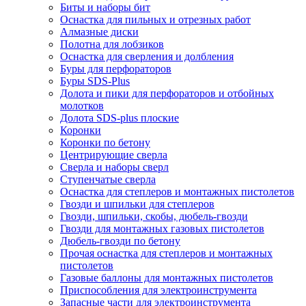
Биты и наборы бит
Оснастка для пильных и отрезных работ
Алмазные диски
Полотна для лобзиков
Оснастка для сверления и долбления
Буры для перфораторов
Буры SDS-Plus
Долота и пики для перфораторов и отбойных
молотков
Долота SDS-plus плоские
Коронки
Коронки по бетону
Центрирующие сверла
Сверла и наборы сверл
Ступенчатые сверла
Оснастка для степлеров и монтажных пистолетов
Гвозди и шпильки для степлеров
Гвозди, шпильки, скобы, дюбель-гвозди
Гвозди для монтажных газовых пистолетов
Дюбель-гвозди по бетону
Прочая оснастка для степлеров и монтажных
пистолетов
Газовые баллоны для монтажных пистолетов
Приспособления для электроинструмента
Запасные части для электроинструмента