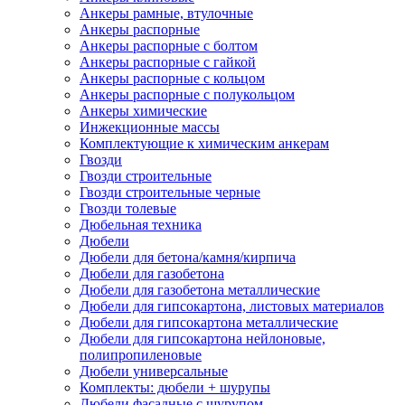
Анкеры рамные, втулочные
Анкеры распорные
Анкеры распорные с болтом
Анкеры распорные с гайкой
Анкеры распорные с кольцом
Анкеры распорные с полукольцом
Анкеры химические
Инжекционные массы
Комплектующие к химическим анкерам
Гвозди
Гвозди строительные
Гвозди строительные черные
Гвозди толевые
Дюбельная техника
Дюбели
Дюбели для бетона/камня/кирпича
Дюбели для газобетона
Дюбели для газобетона металлические
Дюбели для гипсокартона, листовых материалов
Дюбели для гипсокартона металлические
Дюбели для гипсокартона нейлоновые,
полипропиленовые
Дюбели универсальные
Комплекты: дюбели + шурупы
Дюбели фасадные с шурупом