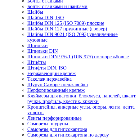
Болты с гайками
Болты с гайками и шайбами
Шайбы
Шайбы DIN, ISO
Шайбы DIN 125 (ISO 7089) плоские
Шайбы DIN 127 пружинные (гровер)
Шайбы DIN 9021 (ISO 7093) увеличенные
кузовные
Шпильки
Шпильки DIN
Шпильки DIN 976-1 (DIN 975) полнорезьбовые
Штифты
Штифты DIN, ISO
Нержавеющий крепеж
Такелаж нержавейка
Шуруп Саморез нержавейка
Перфорированный крепеж
Кляймеры для вагонки, блокхауса, панелей, шкант,
ручки, профиль, крестик, крючки
Кронштейны, анкерные углы, опоры, лента, лента
уплотн.
Ленты перфорированные
Саморезы, шурупы
Саморезы для гипсокартона
Саморезы для гипсокартона по дереву