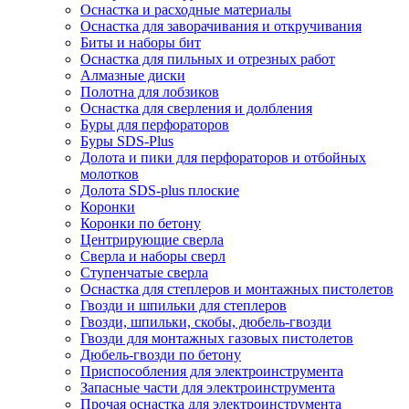
Оснастка и расходные материалы
Оснастка для заворачивания и откручивания
Биты и наборы бит
Оснастка для пильных и отрезных работ
Алмазные диски
Полотна для лобзиков
Оснастка для сверления и долбления
Буры для перфораторов
Буры SDS-Plus
Долота и пики для перфораторов и отбойных
молотков
Долота SDS-plus плоские
Коронки
Коронки по бетону
Центрирующие сверла
Сверла и наборы сверл
Ступенчатые сверла
Оснастка для степлеров и монтажных пистолетов
Гвозди и шпильки для степлеров
Гвозди, шпильки, скобы, дюбель-гвозди
Гвозди для монтажных газовых пистолетов
Дюбель-гвозди по бетону
Приспособления для электроинструмента
Запасные части для электроинструмента
Прочая оснастка для электроинструмента