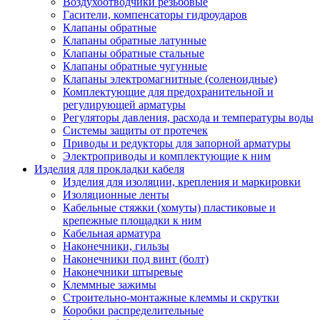
Воздухоотводчики резьбовые
Гасители, компенсаторы гидроударов
Клапаны обратные
Клапаны обратные латунные
Клапаны обратные стальные
Клапаны обратные чугунные
Клапаны электромагнитные (соленоидные)
Комплектующие для предохранительной и
регулирующей арматуры
Регуляторы давления, расхода и температуры воды
Системы защиты от протечек
Приводы и редукторы для запорной арматуры
Электроприводы и комплектующие к ним
Изделия для прокладки кабеля
Изделия для изоляции, крепления и маркировки
Изоляционные ленты
Кабельные стяжки (хомуты) пластиковые и
крепежные площадки к ним
Кабельная арматура
Наконечники, гильзы
Наконечники под винт (болт)
Наконечники штыревые
Клеммные зажимы
Строительно-монтажные клеммы и скрутки
Коробки распределительные