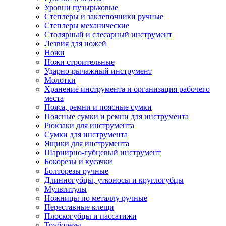
Уровни пузырьковые
Степлеры и заклепочники ручные
Степлеры механические
Столярный и слесарный инструмент
Лезвия для ножей
Ножи
Ножи строительные
Ударно-рычажный инструмент
Молотки
Хранение инструмента и организация рабочего
места
Пояса, ремни и поясные сумки
Поясные сумки и ремни для инструмента
Рюкзаки для инструмента
Сумки для инструмента
Ящики для инструмента
Шарнирно-губцевый инструмент
Бокорезы и кусачки
Болторезы ручные
Длинногубцы, утконосы и круглогубцы
Мультитулы
Ножницы по металлу ручные
Переставные клещи
Плоскогубцы и пассатижи
Труборезы