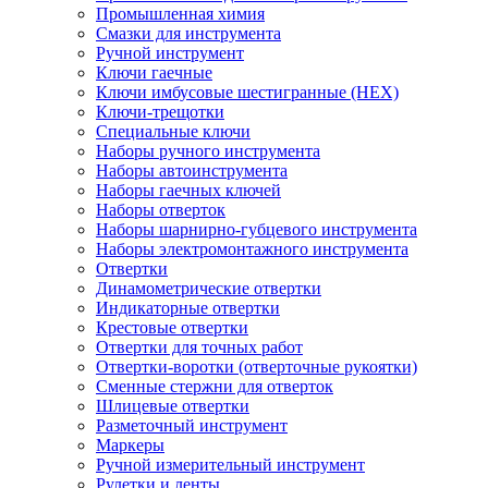
Промышленная химия
Смазки для инструмента
Ручной инструмент
Ключи гаечные
Ключи имбусовые шестигранные (HEX)
Ключи-трещотки
Специальные ключи
Наборы ручного инструмента
Наборы автоинструмента
Наборы гаечных ключей
Наборы отверток
Наборы шарнирно-губцевого инструмента
Наборы электромонтажного инструмента
Отвертки
Динамометрические отвертки
Индикаторные отвертки
Крестовые отвертки
Отвертки для точных работ
Отвертки-воротки (отверточные рукоятки)
Сменные стержни для отверток
Шлицевые отвертки
Разметочный инструмент
Маркеры
Ручной измерительный инструмент
Рулетки и ленты