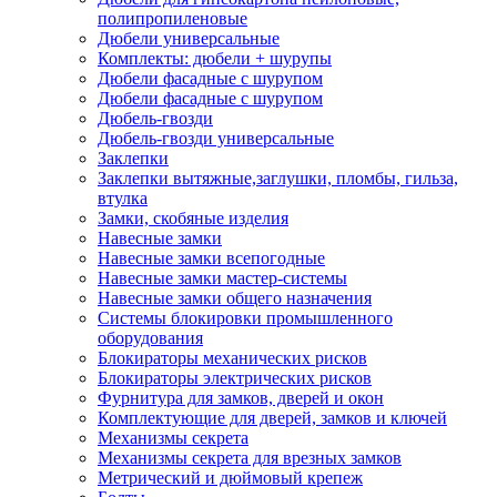
полипропиленовые
Дюбели универсальные
Комплекты: дюбели + шурупы
Дюбели фасадные с шурупом
Дюбели фасадные с шурупом
Дюбель-гвозди
Дюбель-гвозди универсальные
Заклепки
Заклепки вытяжные,заглушки, пломбы, гильза,
втулка
Замки, скобяные изделия
Навесные замки
Навесные замки всепогодные
Навесные замки мастер-системы
Навесные замки общего назначения
Системы блокировки промышленного
оборудования
Блокираторы механических рисков
Блокираторы электрических рисков
Фурнитура для замков, дверей и окон
Комплектующие для дверей, замков и ключей
Механизмы секрета
Механизмы секрета для врезных замков
Метрический и дюймовый крепеж