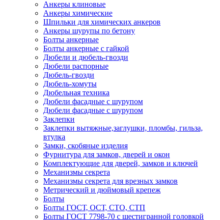
Анкеры клиновые
Анкеры химические
Шпильки для химических анкеров
Анкеры шурупы по бетону
Болты анкерные
Болты анкерные с гайкой
Дюбели и дюбель-гвозди
Дюбели распорные
Дюбель-гвозди
Дюбель-хомуты
Дюбельная техника
Дюбели фасадные с шурупом
Дюбели фасадные с шурупом
Заклепки
Заклепки вытяжные,заглушки, пломбы, гильза,
втулка
Замки, скобяные изделия
Фурнитура для замков, дверей и окон
Комплектующие для дверей, замков и ключей
Механизмы секрета
Механизмы секрета для врезных замков
Метрический и дюймовый крепеж
Болты
Болты ГОСТ, ОСТ, СТО, СТП
Болты ГОСТ 7798-70 с шестигранной головкой