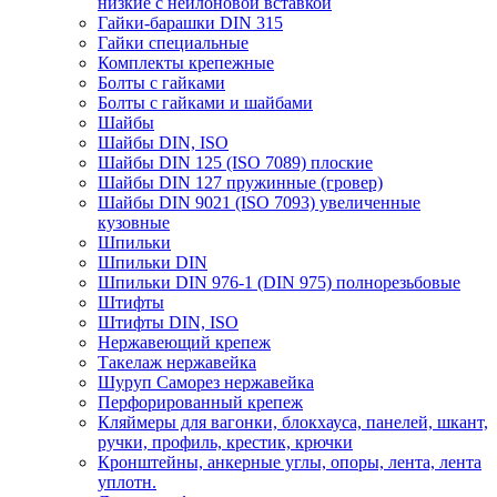
низкие с нейлоновой вставкой
Гайки-барашки DIN 315
Гайки специальные
Комплекты крепежные
Болты с гайками
Болты с гайками и шайбами
Шайбы
Шайбы DIN, ISO
Шайбы DIN 125 (ISO 7089) плоские
Шайбы DIN 127 пружинные (гровер)
Шайбы DIN 9021 (ISO 7093) увеличенные
кузовные
Шпильки
Шпильки DIN
Шпильки DIN 976-1 (DIN 975) полнорезьбовые
Штифты
Штифты DIN, ISO
Нержавеющий крепеж
Такелаж нержавейка
Шуруп Саморез нержавейка
Перфорированный крепеж
Кляймеры для вагонки, блокхауса, панелей, шкант,
ручки, профиль, крестик, крючки
Кронштейны, анкерные углы, опоры, лента, лента
уплотн.