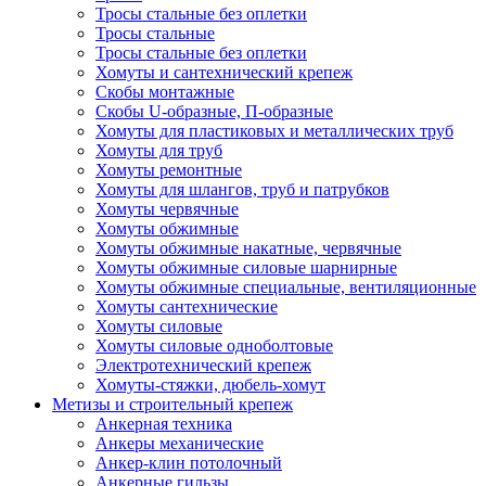
Тросы стальные без оплетки
Тросы стальные
Тросы стальные без оплетки
Хомуты и сантехнический крепеж
Скобы монтажные
Скобы U-образные, П-образные
Хомуты для пластиковых и металлических труб
Хомуты для труб
Хомуты ремонтные
Хомуты для шлангов, труб и патрубков
Хомуты червячные
Хомуты обжимные
Хомуты обжимные накатные, червячные
Хомуты обжимные силовые шарнирные
Хомуты обжимные специальные, вентиляционные
Хомуты сантехнические
Хомуты силовые
Хомуты силовые одноболтовые
Электротехнический крепеж
Хомуты-стяжки, дюбель-хомут
Метизы и строительный крепеж
Анкерная техника
Анкеры механические
Анкер-клин потолочный
Анкерные гильзы