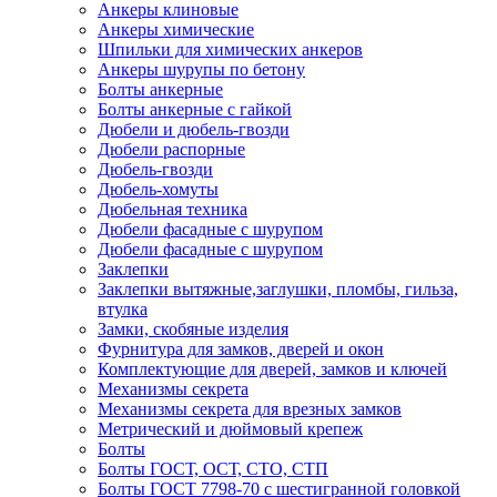
Анкеры клиновые
Анкеры химические
Шпильки для химических анкеров
Анкеры шурупы по бетону
Болты анкерные
Болты анкерные с гайкой
Дюбели и дюбель-гвозди
Дюбели распорные
Дюбель-гвозди
Дюбель-хомуты
Дюбельная техника
Дюбели фасадные с шурупом
Дюбели фасадные с шурупом
Заклепки
Заклепки вытяжные,заглушки, пломбы, гильза,
втулка
Замки, скобяные изделия
Фурнитура для замков, дверей и окон
Комплектующие для дверей, замков и ключей
Механизмы секрета
Механизмы секрета для врезных замков
Метрический и дюймовый крепеж
Болты
Болты ГОСТ, ОСТ, СТО, СТП
Болты ГОСТ 7798-70 с шестигранной головкой