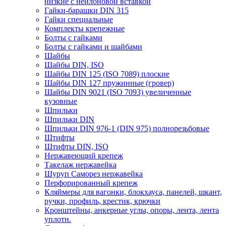
низкие с нейлоновой вставкой
Гайки-барашки DIN 315
Гайки специальные
Комплекты крепежные
Болты с гайками
Болты с гайками и шайбами
Шайбы
Шайбы DIN, ISO
Шайбы DIN 125 (ISO 7089) плоские
Шайбы DIN 127 пружинные (гровер)
Шайбы DIN 9021 (ISO 7093) увеличенные
кузовные
Шпильки
Шпильки DIN
Шпильки DIN 976-1 (DIN 975) полнорезьбовые
Штифты
Штифты DIN, ISO
Нержавеющий крепеж
Такелаж нержавейка
Шуруп Саморез нержавейка
Перфорированный крепеж
Кляймеры для вагонки, блокхауса, панелей, шкант,
ручки, профиль, крестик, крючки
Кронштейны, анкерные углы, опоры, лента, лента
уплотн.