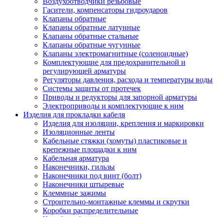
Воздухоотводчики резьбовые
Гасители, компенсаторы гидроударов
Клапаны обратные
Клапаны обратные латунные
Клапаны обратные стальные
Клапаны обратные чугунные
Клапаны электромагнитные (соленоидные)
Комплектующие для предохранительной и
регулирующей арматуры
Регуляторы давления, расхода и температуры воды
Системы защиты от протечек
Приводы и редукторы для запорной арматуры
Электроприводы и комплектующие к ним
Изделия для прокладки кабеля
Изделия для изоляции, крепления и маркировки
Изоляционные ленты
Кабельные стяжки (хомуты) пластиковые и
крепежные площадки к ним
Кабельная арматура
Наконечники, гильзы
Наконечники под винт (болт)
Наконечники штыревые
Клеммные зажимы
Строительно-монтажные клеммы и скрутки
Коробки распределительные