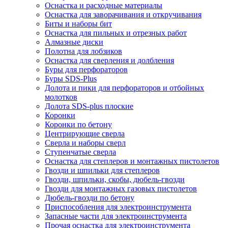
Оснастка и расходные материалы
Оснастка для заворачивания и откручивания
Биты и наборы бит
Оснастка для пильных и отрезных работ
Алмазные диски
Полотна для лобзиков
Оснастка для сверления и долбления
Буры для перфораторов
Буры SDS-Plus
Долота и пики для перфораторов и отбойных
молотков
Долота SDS-plus плоские
Коронки
Коронки по бетону
Центрирующие сверла
Сверла и наборы сверл
Ступенчатые сверла
Оснастка для степлеров и монтажных пистолетов
Гвозди и шпильки для степлеров
Гвозди, шпильки, скобы, дюбель-гвозди
Гвозди для монтажных газовых пистолетов
Дюбель-гвозди по бетону
Приспособления для электроинструмента
Запасные части для электроинструмента
Прочая оснастка для электроинструмента