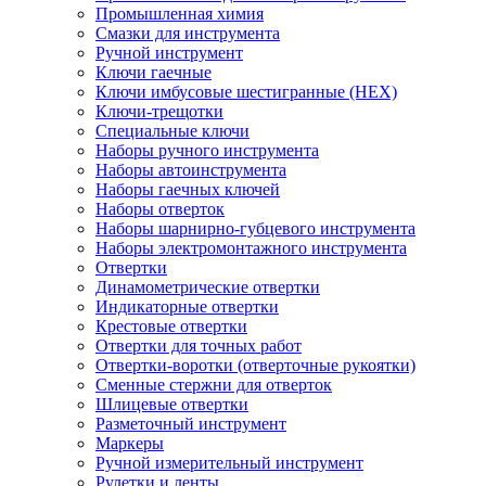
Промышленная химия
Смазки для инструмента
Ручной инструмент
Ключи гаечные
Ключи имбусовые шестигранные (HEX)
Ключи-трещотки
Специальные ключи
Наборы ручного инструмента
Наборы автоинструмента
Наборы гаечных ключей
Наборы отверток
Наборы шарнирно-губцевого инструмента
Наборы электромонтажного инструмента
Отвертки
Динамометрические отвертки
Индикаторные отвертки
Крестовые отвертки
Отвертки для точных работ
Отвертки-воротки (отверточные рукоятки)
Сменные стержни для отверток
Шлицевые отвертки
Разметочный инструмент
Маркеры
Ручной измерительный инструмент
Рулетки и ленты