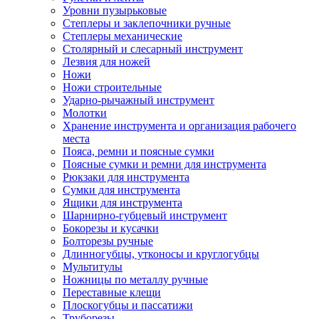
Уровни пузырьковые
Степлеры и заклепочники ручные
Степлеры механические
Столярный и слесарный инструмент
Лезвия для ножей
Ножи
Ножи строительные
Ударно-рычажный инструмент
Молотки
Хранение инструмента и организация рабочего
места
Пояса, ремни и поясные сумки
Поясные сумки и ремни для инструмента
Рюкзаки для инструмента
Сумки для инструмента
Ящики для инструмента
Шарнирно-губцевый инструмент
Бокорезы и кусачки
Болторезы ручные
Длинногубцы, утконосы и круглогубцы
Мультитулы
Ножницы по металлу ручные
Переставные клещи
Плоскогубцы и пассатижи
Труборезы