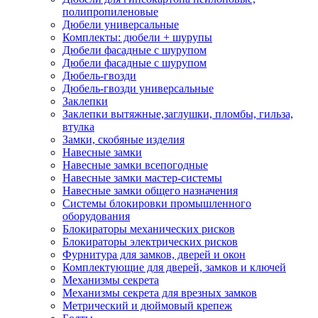
полипропиленовые
Дюбели универсальные
Комплекты: дюбели + шурупы
Дюбели фасадные с шурупом
Дюбели фасадные с шурупом
Дюбель-гвозди
Дюбель-гвозди универсальные
Заклепки
Заклепки вытяжные,заглушки, пломбы, гильза,
втулка
Замки, скобяные изделия
Навесные замки
Навесные замки всепогодные
Навесные замки мастер-системы
Навесные замки общего назначения
Системы блокировки промышленного
оборудования
Блокираторы механических рисков
Блокираторы электрических рисков
Фурнитура для замков, дверей и окон
Комплектующие для дверей, замков и ключей
Механизмы секрета
Механизмы секрета для врезных замков
Метрический и дюймовый крепеж