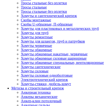
Тросы стальные без оплетки
Тросы стальные
Тросы стальные без оплетки
Хомуты и сантехнический крепеж
Скобы монтажные
Скобы U-образные, П-образные
Хомуты для пластиковых и металлических труб
Хомуты для труб
Хомуты ремонтные
Хомуты для шлангов, труб и патрубков
Хомуты червячные
Хомуты обжимные
Хомуты обжимные накатные, червячные
Хомуты обжимные силовые шарнирные
Хомуты обжимные специальные, вентиляционные
Хомуты сантехнические
Хомуты силовые
Хомуты силовые одноболтовые
Электротехнический крепеж
Хомуты-стяжки, дюбель-хомут
Метизы и строительный крепеж
Анкерная техника
Анкеры механические
Анкер-клин потолочный
Анкерные гильзы