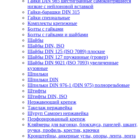
Гайки DIN 985 шестигранные самоконтрящиеся
низкие с нейлоновой вставкой
Гайки-барашки DIN 315
Гайки специальные
Комплекты крепежные
Болты с гайками
Болты с гайками и шайбами
Шайбы
Шайбы DIN, ISO
Шайбы DIN 125 (ISO 7089) плоские
Шайбы DIN 127 пружинные (гровер)
Шайбы DIN 9021 (ISO 7093) увеличенные
кузовные
Шпильки
Шпильки DIN
Шпильки DIN 976-1 (DIN 975) полнорезьбовые
Штифты
Штифты DIN, ISO
Нержавеющий крепеж
Такелаж нержавейка
Шуруп Саморез нержавейка
Перфорированный крепеж
Кляймеры для вагонки, блокхауса, панелей, шкант,
ручки, профиль, крестик, крючки
Кронштейны, анкерные углы, опоры, лента, лента