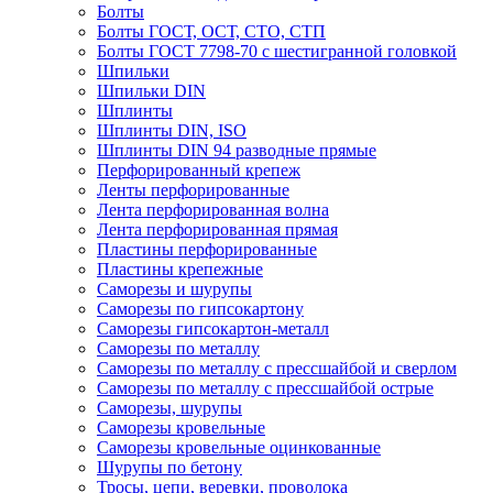
Болты
Болты ГОСТ, ОСТ, СТО, СТП
Болты ГОСТ 7798-70 с шестигранной головкой
Шпильки
Шпильки DIN
Шплинты
Шплинты DIN, ISO
Шплинты DIN 94 разводные прямые
Перфорированный крепеж
Ленты перфорированные
Лента перфорированная волна
Лента перфорированная прямая
Пластины перфорированные
Пластины крепежные
Саморезы и шурупы
Саморезы по гипсокартону
Саморезы гипсокартон-металл
Саморезы по металлу
Саморезы по металлу с прессшайбой и сверлом
Саморезы по металлу с прессшайбой острые
Саморезы, шурупы
Саморезы кровельные
Саморезы кровельные оцинкованные
Шурупы по бетону
Тросы, цепи, веревки, проволока