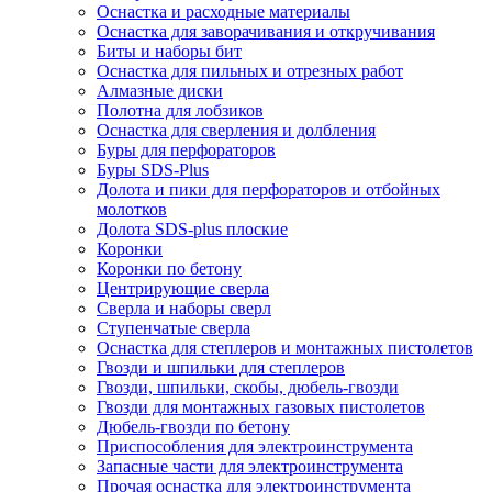
Оснастка и расходные материалы
Оснастка для заворачивания и откручивания
Биты и наборы бит
Оснастка для пильных и отрезных работ
Алмазные диски
Полотна для лобзиков
Оснастка для сверления и долбления
Буры для перфораторов
Буры SDS-Plus
Долота и пики для перфораторов и отбойных
молотков
Долота SDS-plus плоские
Коронки
Коронки по бетону
Центрирующие сверла
Сверла и наборы сверл
Ступенчатые сверла
Оснастка для степлеров и монтажных пистолетов
Гвозди и шпильки для степлеров
Гвозди, шпильки, скобы, дюбель-гвозди
Гвозди для монтажных газовых пистолетов
Дюбель-гвозди по бетону
Приспособления для электроинструмента
Запасные части для электроинструмента
Прочая оснастка для электроинструмента