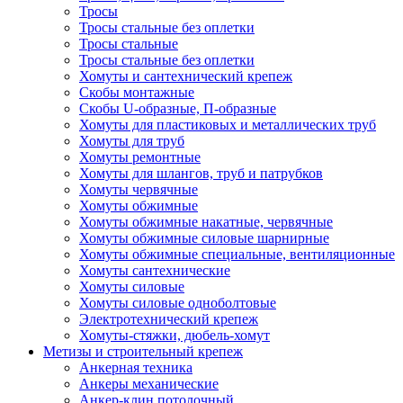
Тросы
Тросы стальные без оплетки
Тросы стальные
Тросы стальные без оплетки
Хомуты и сантехнический крепеж
Скобы монтажные
Скобы U-образные, П-образные
Хомуты для пластиковых и металлических труб
Хомуты для труб
Хомуты ремонтные
Хомуты для шлангов, труб и патрубков
Хомуты червячные
Хомуты обжимные
Хомуты обжимные накатные, червячные
Хомуты обжимные силовые шарнирные
Хомуты обжимные специальные, вентиляционные
Хомуты сантехнические
Хомуты силовые
Хомуты силовые одноболтовые
Электротехнический крепеж
Хомуты-стяжки, дюбель-хомут
Метизы и строительный крепеж
Анкерная техника
Анкеры механические
Анкер-клин потолочный