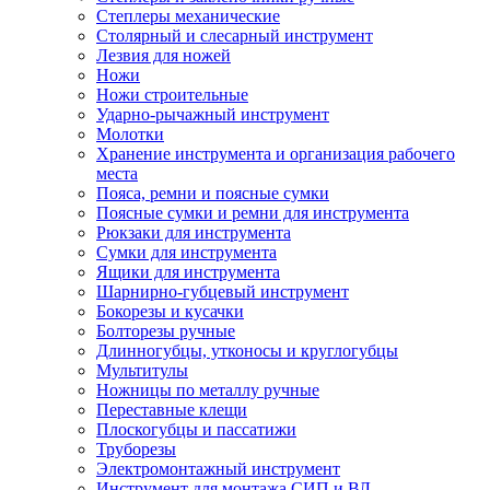
Степлеры механические
Столярный и слесарный инструмент
Лезвия для ножей
Ножи
Ножи строительные
Ударно-рычажный инструмент
Молотки
Хранение инструмента и организация рабочего
места
Пояса, ремни и поясные сумки
Поясные сумки и ремни для инструмента
Рюкзаки для инструмента
Сумки для инструмента
Ящики для инструмента
Шарнирно-губцевый инструмент
Бокорезы и кусачки
Болторезы ручные
Длинногубцы, утконосы и круглогубцы
Мультитулы
Ножницы по металлу ручные
Переставные клещи
Плоскогубцы и пассатижи
Труборезы
Электромонтажный инструмент
Инструмент для монтажа СИП и ВЛ