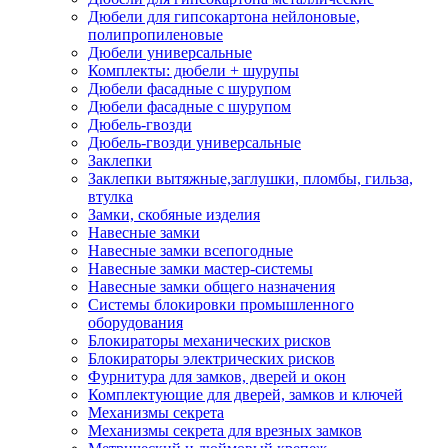
Дюбели для гипсокартона нейлоновые,
полипропиленовые
Дюбели универсальные
Комплекты: дюбели + шурупы
Дюбели фасадные с шурупом
Дюбели фасадные с шурупом
Дюбель-гвозди
Дюбель-гвозди универсальные
Заклепки
Заклепки вытяжные,заглушки, пломбы, гильза,
втулка
Замки, скобяные изделия
Навесные замки
Навесные замки всепогодные
Навесные замки мастер-системы
Навесные замки общего назначения
Системы блокировки промышленного
оборудования
Блокираторы механических рисков
Блокираторы электрических рисков
Фурнитура для замков, дверей и окон
Комплектующие для дверей, замков и ключей
Механизмы секрета
Механизмы секрета для врезных замков