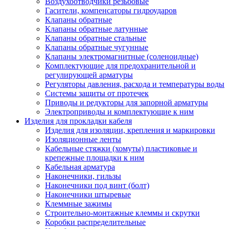
Воздухоотводчики резьбовые
Гасители, компенсаторы гидроударов
Клапаны обратные
Клапаны обратные латунные
Клапаны обратные стальные
Клапаны обратные чугунные
Клапаны электромагнитные (соленоидные)
Комплектующие для предохранительной и
регулирующей арматуры
Регуляторы давления, расхода и температуры воды
Системы защиты от протечек
Приводы и редукторы для запорной арматуры
Электроприводы и комплектующие к ним
Изделия для прокладки кабеля
Изделия для изоляции, крепления и маркировки
Изоляционные ленты
Кабельные стяжки (хомуты) пластиковые и
крепежные площадки к ним
Кабельная арматура
Наконечники, гильзы
Наконечники под винт (болт)
Наконечники штыревые
Клеммные зажимы
Строительно-монтажные клеммы и скрутки
Коробки распределительные