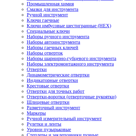
Промышленная химия
Смазки для инструмента
Ручной инструмент
Ключи гаечные
Ключи имбусовые шестигранные (HEX)
Специальные ключи
Наборы ручного инструмента
Наборы автоинструмента
Наборы гаечных ключей
Наборы отверток
Наборы шарнирно-губцевого инструмента
Наборы электромонтажного инструмента
Отвертки
Динамометрические отвертки
Индикаторные отвертки
Крестовые отвертки
Отвертки для точных работ
Отвертки-воротки (отверточные рукоятки)
Шлицевые отвертки
Разметочный инструмент
Маркеры
Ручной измерительный инструмент
Рулетки и ленты
Уровни пузырьковые
Степлеры и заклепочники ручные