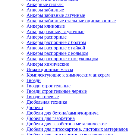
Анкерные гильзы
Анкеры забивные
Анкеры забивные латунные
Анкеры забивные стальные оцинкованные
Анкеры клиновые
Анкеры рамные, втулочные
Анкеры распорные
Анкеры распорные с болтом
Анкеры распорные с гайкой
Анкеры распорные с кольцом
Анкеры распорные с полукольцом
Анкеры химические
Инжекционные массы
Комплектующие к химическим анкерам
Гвозди
Гвозди строительные
Гвозди строительные черные
Гвозди толевые
Дюбельная техника
Дюбели
Дюбели для бетона/камня/кирпича
Дюбели для газобетона
Дюбели для газобетона металлические
Дюбели для гипсокартона, листовых материалов
Дюбели для гипсокартона металлические