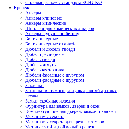
Силовые разъемы стандарта SCHUKO
Крепеж
Анкеры
Анкеры клиновые
Анкеры химические
Шпильки для химических анкеров
Анкеры шурупы по бетону
Болты анкерные
Болты анкерные с гайкой
Дюбели и дюбель-гвозди
Дюбели распорные
Дюбель-гвозди
Дюбель-хомуты
Дюбельная техника
Дюбели фасадные с шурупом
Дюбели фасадные с шурупом
Заклепки
Заклепки вытяжные,заглушки, пломбы, гильза,
втулка
Замки, скобяные изделия
Фурнитура для замков, дверей и окон
Комплектующие для дверей, замков и ключей
Механизмы секрета
Механизмы секрета для врезных замков
Метрический и дюймовый крепеж