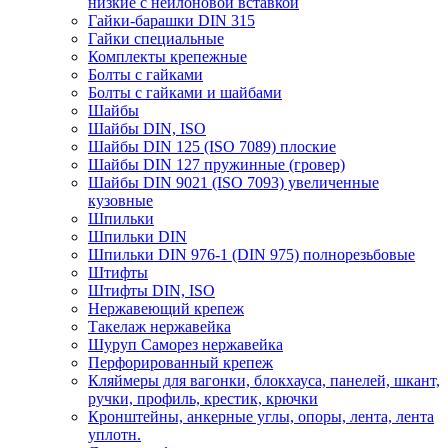
низкие с нейлоновой вставкой
Гайки-барашки DIN 315
Гайки специальные
Комплекты крепежные
Болты с гайками
Болты с гайками и шайбами
Шайбы
Шайбы DIN, ISO
Шайбы DIN 125 (ISO 7089) плоские
Шайбы DIN 127 пружинные (гровер)
Шайбы DIN 9021 (ISO 7093) увеличенные
кузовные
Шпильки
Шпильки DIN
Шпильки DIN 976-1 (DIN 975) полнорезьбовые
Штифты
Штифты DIN, ISO
Нержавеющий крепеж
Такелаж нержавейка
Шуруп Саморез нержавейка
Перфорированный крепеж
Кляймеры для вагонки, блокхауса, панелей, шкант,
ручки, профиль, крестик, крючки
Кронштейны, анкерные углы, опоры, лента, лента
уплотн.