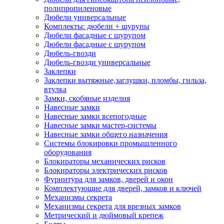
полипропиленовые
Дюбели универсальные
Комплекты: дюбели + шурупы
Дюбели фасадные с шурупом
Дюбели фасадные с шурупом
Дюбель-гвозди
Дюбель-гвозди универсальные
Заклепки
Заклепки вытяжные,заглушки, пломбы, гильза,
втулка
Замки, скобяные изделия
Навесные замки
Навесные замки всепогодные
Навесные замки мастер-системы
Навесные замки общего назначения
Системы блокировки промышленного
оборудования
Блокираторы механических рисков
Блокираторы электрических рисков
Фурнитура для замков, дверей и окон
Комплектующие для дверей, замков и ключей
Механизмы секрета
Механизмы секрета для врезных замков
Метрический и дюймовый крепеж