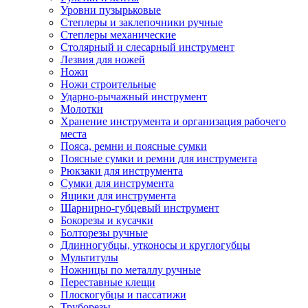
Уровни пузырьковые
Степлеры и заклепочники ручные
Степлеры механические
Столярный и слесарный инструмент
Лезвия для ножей
Ножи
Ножи строительные
Ударно-рычажный инструмент
Молотки
Хранение инструмента и организация рабочего
места
Пояса, ремни и поясные сумки
Поясные сумки и ремни для инструмента
Рюкзаки для инструмента
Сумки для инструмента
Ящики для инструмента
Шарнирно-губцевый инструмент
Бокорезы и кусачки
Болторезы ручные
Длинногубцы, утконосы и круглогубцы
Мультитулы
Ножницы по металлу ручные
Переставные клещи
Плоскогубцы и пассатижи
Труборезы