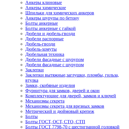
Анкеры клиновые
Анкеры химические
Шпильки для химических анкеров
Анкеры шурупы по бетону
Болты анкерные
Болты анкерные с гайкой
Дюбели и дюбель-гвозди
Дюбели распорные
Дюбель-гвозди
Дюбель-хомуты
Дюбельная техника
Дюбели фасадные с шурупом
Дюбели фасадные с шурупом
Заклепки
Заклепки вытяжные,заглушки, пломбы, гильза,
втулка
Замки, скобяные изделия
Фурнитура для замков, дверей и окон
Комплектующие для дверей, замков и ключей
Механизмы секрета
Механизмы секрета для врезных замков
Метрический и дюймовый крепеж
Болты
Болты ГОСТ, ОСТ, СТО, СТП
Болты ГОСТ 7798-70 с шестигранной головкой