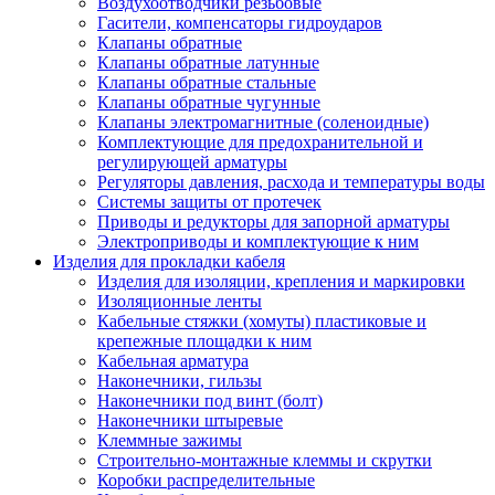
Воздухоотводчики резьбовые
Гасители, компенсаторы гидроударов
Клапаны обратные
Клапаны обратные латунные
Клапаны обратные стальные
Клапаны обратные чугунные
Клапаны электромагнитные (соленоидные)
Комплектующие для предохранительной и
регулирующей арматуры
Регуляторы давления, расхода и температуры воды
Системы защиты от протечек
Приводы и редукторы для запорной арматуры
Электроприводы и комплектующие к ним
Изделия для прокладки кабеля
Изделия для изоляции, крепления и маркировки
Изоляционные ленты
Кабельные стяжки (хомуты) пластиковые и
крепежные площадки к ним
Кабельная арматура
Наконечники, гильзы
Наконечники под винт (болт)
Наконечники штыревые
Клеммные зажимы
Строительно-монтажные клеммы и скрутки
Коробки распределительные