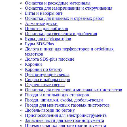
Оснастка и расходные материалы
Оснастка для заворачивания и откручивания
Биты и наборы бит
Оснастка для пильных и отрезных работ
Алмазные диски
Полотна для лобзиков
Оснастка для сверления и долбления
Буры для перфораторов
Буры SDS-Plus
Долота и пики для перфораторов и отбойных
молотков
Долота SDS-plus плоские
Коронки
Коронки по бетону
Центрирующие сверла
Сверла и наборы сверл
Ступенчатые сверла
Оснастка для степлеров и монтажных пистолетов
Гвозди и шпильки для степлеров
Гвозди, шпильки, скобы, дюбель-гвозди
Гвозди для монтажных газовых пистолетов
Дюбель-гвозди по бетону
Приспособления для электроинструмента
Запасные части для электроинструмента
Прочая оснастка для электроинструмента