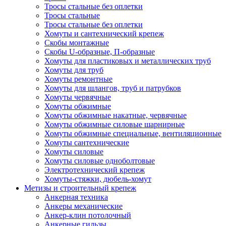
Тросы стальные без оплетки
Тросы стальные
Тросы стальные без оплетки
Хомуты и сантехнический крепеж
Скобы монтажные
Скобы U-образные, П-образные
Хомуты для пластиковых и металлических труб
Хомуты для труб
Хомуты ремонтные
Хомуты для шлангов, труб и патрубков
Хомуты червячные
Хомуты обжимные
Хомуты обжимные накатные, червячные
Хомуты обжимные силовые шарнирные
Хомуты обжимные специальные, вентиляционные
Хомуты сантехнические
Хомуты силовые
Хомуты силовые одноболтовые
Электротехнический крепеж
Хомуты-стяжки, дюбель-хомут
Метизы и строительный крепеж
Анкерная техника
Анкеры механические
Анкер-клин потолочный
Анкерные гильзы