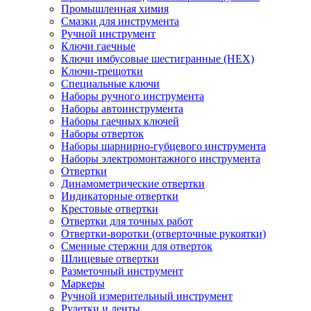
Промышленная химия
Смазки для инструмента
Ручной инструмент
Ключи гаечные
Ключи имбусовые шестигранные (HEX)
Ключи-трещотки
Специальные ключи
Наборы ручного инструмента
Наборы автоинструмента
Наборы гаечных ключей
Наборы отверток
Наборы шарнирно-губцевого инструмента
Наборы электромонтажного инструмента
Отвертки
Динамометрические отвертки
Индикаторные отвертки
Крестовые отвертки
Отвертки для точных работ
Отвертки-воротки (отверточные рукоятки)
Сменные стержни для отверток
Шлицевые отвертки
Разметочный инструмент
Маркеры
Ручной измерительный инструмент
Рулетки и ленты