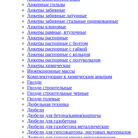
Анкерные гильзы
Анкеры забивные
Анкеры забивные латунные
Анкеры забивные стальные оцинкованные
Анкеры клиновые
Анкеры рамные, втулочные
Анкеры распорные
Анкеры распорные с болтом
Анкеры распорные с гайкой
Анкеры распорные с кольцом
Анкеры распорные с полукольцом
Анкеры химические
Инжекционные массы
Комплектующие к химическим анкерам
Гвозди
Гвозди строительные
Гвозди строительные черные
Гвозди толевые
Дюбельная техника
Дюбели
Дюбели для бетона/камня/кирпича
Дюбели для газобетона
Дюбели для газобетона металлические
Дюбели для гипсокартона, листовых материалов
Дюбели для гипсокартона металлические