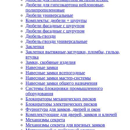
Дюбели для гипсокартона нейлоновые,
полипропиленовые
Дюбели универсальные
Комплекты: дюбели + шурупы
Дюбели фасадные с шурупом
Дюбели фасадные с шурупом
Дюбель-гвозди
Дюбель-гвозди универсальные
Заклепки
Заклепки вытяжные,заглушки, пломбы, гильза,
втулка
Замки, скобяные изделия
Навесные замки
Навесные замки всепогодные
Навесные замки мастер-системы
Навесные замки общего назначения
Системы блокировки промышленного
оборудования
Блокираторы механических рисков
Блокираторы электрических рисков
Фурнитура для замков, дверей и окон
Комплектующие для дверей, замков и ключей
Механизмы секрета
Механизмы секрета для врезных замков