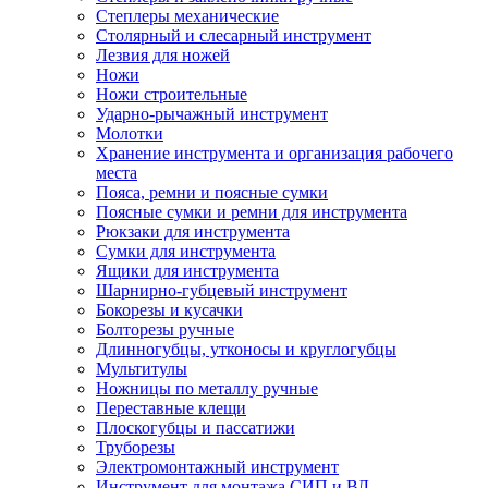
Степлеры механические
Столярный и слесарный инструмент
Лезвия для ножей
Ножи
Ножи строительные
Ударно-рычажный инструмент
Молотки
Хранение инструмента и организация рабочего
места
Пояса, ремни и поясные сумки
Поясные сумки и ремни для инструмента
Рюкзаки для инструмента
Сумки для инструмента
Ящики для инструмента
Шарнирно-губцевый инструмент
Бокорезы и кусачки
Болторезы ручные
Длинногубцы, утконосы и круглогубцы
Мультитулы
Ножницы по металлу ручные
Переставные клещи
Плоскогубцы и пассатижи
Труборезы
Электромонтажный инструмент
Инструмент для монтажа СИП и ВЛ