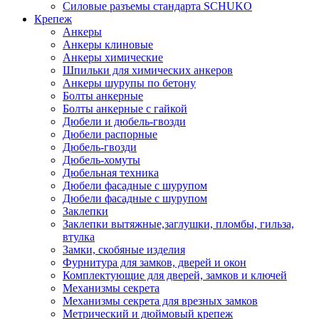
Силовые разъемы стандарта SCHUKO
Крепеж
Анкеры
Анкеры клиновые
Анкеры химические
Шпильки для химических анкеров
Анкеры шурупы по бетону
Болты анкерные
Болты анкерные с гайкой
Дюбели и дюбель-гвозди
Дюбели распорные
Дюбель-гвозди
Дюбель-хомуты
Дюбельная техника
Дюбели фасадные с шурупом
Дюбели фасадные с шурупом
Заклепки
Заклепки вытяжные,заглушки, пломбы, гильза,
втулка
Замки, скобяные изделия
Фурнитура для замков, дверей и окон
Комплектующие для дверей, замков и ключей
Механизмы секрета
Механизмы секрета для врезных замков
Метрический и дюймовый крепеж