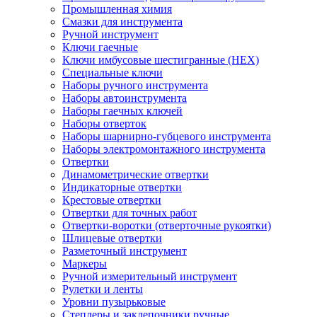
Промышленная химия
Смазки для инструмента
Ручной инструмент
Ключи гаечные
Ключи имбусовые шестигранные (HEX)
Специальные ключи
Наборы ручного инструмента
Наборы автоинструмента
Наборы гаечных ключей
Наборы отверток
Наборы шарнирно-губцевого инструмента
Наборы электромонтажного инструмента
Отвертки
Динамометрические отвертки
Индикаторные отвертки
Крестовые отвертки
Отвертки для точных работ
Отвертки-воротки (отверточные рукоятки)
Шлицевые отвертки
Разметочный инструмент
Маркеры
Ручной измерительный инструмент
Рулетки и ленты
Уровни пузырьковые
Степлеры и заклепочники ручные