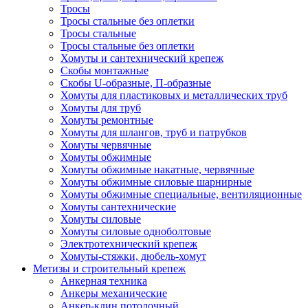
Тросы
Тросы стальные без оплетки
Тросы стальные
Тросы стальные без оплетки
Хомуты и сантехнический крепеж
Скобы монтажные
Скобы U-образные, П-образные
Хомуты для пластиковых и металлических труб
Хомуты для труб
Хомуты ремонтные
Хомуты для шлангов, труб и патрубков
Хомуты червячные
Хомуты обжимные
Хомуты обжимные накатные, червячные
Хомуты обжимные силовые шарнирные
Хомуты обжимные специальные, вентиляционные
Хомуты сантехнические
Хомуты силовые
Хомуты силовые одноболтовые
Электротехнический крепеж
Хомуты-стяжки, дюбель-хомут
Метизы и строительный крепеж
Анкерная техника
Анкеры механические
Анкер-клин потолочный