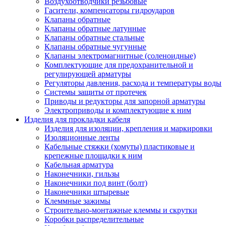
Воздухоотводчики резьбовые
Гасители, компенсаторы гидроударов
Клапаны обратные
Клапаны обратные латунные
Клапаны обратные стальные
Клапаны обратные чугунные
Клапаны электромагнитные (соленоидные)
Комплектующие для предохранительной и
регулирующей арматуры
Регуляторы давления, расхода и температуры воды
Системы защиты от протечек
Приводы и редукторы для запорной арматуры
Электроприводы и комплектующие к ним
Изделия для прокладки кабеля
Изделия для изоляции, крепления и маркировки
Изоляционные ленты
Кабельные стяжки (хомуты) пластиковые и
крепежные площадки к ним
Кабельная арматура
Наконечники, гильзы
Наконечники под винт (болт)
Наконечники штыревые
Клеммные зажимы
Строительно-монтажные клеммы и скрутки
Коробки распределительные