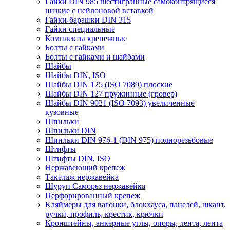
Гайки DIN 985 шестигранные самоконтрящиеся
низкие с нейлоновой вставкой
Гайки-барашки DIN 315
Гайки специальные
Комплекты крепежные
Болты с гайками
Болты с гайками и шайбами
Шайбы
Шайбы DIN, ISO
Шайбы DIN 125 (ISO 7089) плоские
Шайбы DIN 127 пружинные (гровер)
Шайбы DIN 9021 (ISO 7093) увеличенные
кузовные
Шпильки
Шпильки DIN
Шпильки DIN 976-1 (DIN 975) полнорезьбовые
Штифты
Штифты DIN, ISO
Нержавеющий крепеж
Такелаж нержавейка
Шуруп Саморез нержавейка
Перфорированный крепеж
Кляймеры для вагонки, блокхауса, панелей, шкант,
ручки, профиль, крестик, крючки
Кронштейны, анкерные углы, опоры, лента, лента