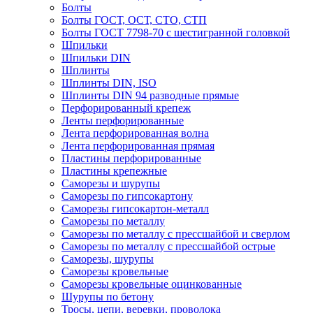
Болты
Болты ГОСТ, ОСТ, СТО, СТП
Болты ГОСТ 7798-70 с шестигранной головкой
Шпильки
Шпильки DIN
Шплинты
Шплинты DIN, ISO
Шплинты DIN 94 разводные прямые
Перфорированный крепеж
Ленты перфорированные
Лента перфорированная волна
Лента перфорированная прямая
Пластины перфорированные
Пластины крепежные
Саморезы и шурупы
Саморезы по гипсокартону
Саморезы гипсокартон-металл
Саморезы по металлу
Саморезы по металлу с прессшайбой и сверлом
Саморезы по металлу с прессшайбой острые
Саморезы, шурупы
Саморезы кровельные
Саморезы кровельные оцинкованные
Шурупы по бетону
Тросы, цепи, веревки, проволока