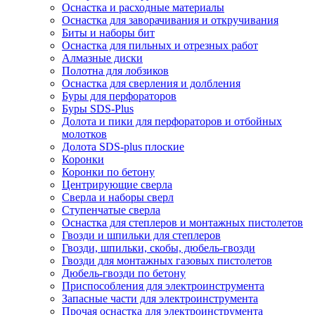
Оснастка и расходные материалы
Оснастка для заворачивания и откручивания
Биты и наборы бит
Оснастка для пильных и отрезных работ
Алмазные диски
Полотна для лобзиков
Оснастка для сверления и долбления
Буры для перфораторов
Буры SDS-Plus
Долота и пики для перфораторов и отбойных
молотков
Долота SDS-plus плоские
Коронки
Коронки по бетону
Центрирующие сверла
Сверла и наборы сверл
Ступенчатые сверла
Оснастка для степлеров и монтажных пистолетов
Гвозди и шпильки для степлеров
Гвозди, шпильки, скобы, дюбель-гвозди
Гвозди для монтажных газовых пистолетов
Дюбель-гвозди по бетону
Приспособления для электроинструмента
Запасные части для электроинструмента
Прочая оснастка для электроинструмента