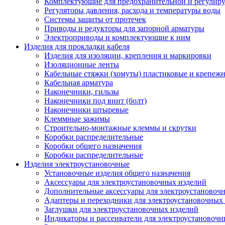
Комплектующие для предохранительной и регулир
Регуляторы давления, расхода и температуры воды
Системы защиты от протечек
Приводы и редукторы для запорной арматуры
Электроприводы и комплектующие к ним
Изделия для прокладки кабеля
Изделия для изоляции, крепления и маркировки
Изоляционные ленты
Кабельные стяжки (хомуты) пластиковые и крепеж
Кабельная арматура
Наконечники, гильзы
Наконечники под винт (болт)
Наконечники штыревые
Клеммные зажимы
Строительно-монтажные клеммы и скрутки
Коробки распределительные
Коробки общего назначения
Коробки распределительные
Изделия электроустановочные
Установочные изделия общего назначения
Аксессуары для электроустановочных изделий
Дополнительные аксессуары для электроустановоч
Адаптеры и переходники для электроустановочных
Заглушки для электроустановочных изделий
Индикаторы и рассеиватели для электроустановочн