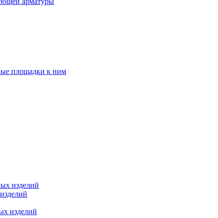
ующей арматуры
ные площадки к ним
ных изделий
 изделий
ых изделий