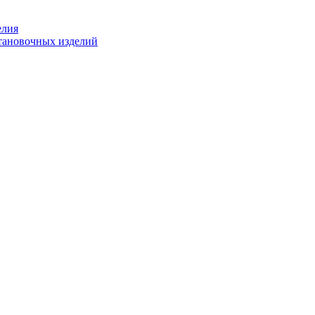
елия
становочных изделий