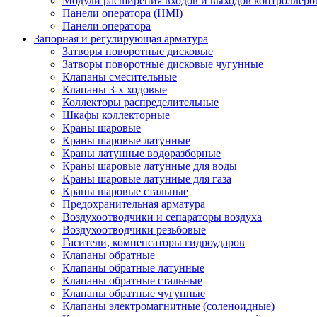
Модули расширения входов и выходов контроллеро
Панели оператора (HMI)
Панели оператора
Запорная и регулирующая арматура
Затворы поворотные дисковые
Затворы поворотные дисковые чугунные
Клапаны смесительные
Клапаны 3-х ходовые
Коллекторы распределительные
Шкафы коллекторные
Краны шаровые
Краны шаровые латунные
Краны латунные водоразборные
Краны шаровые латунные для воды
Краны шаровые латунные для газа
Краны шаровые стальные
Предохранительная арматура
Воздухоотводчики и сепараторы воздуха
Воздухоотводчики резьбовые
Гасители, компенсаторы гидроударов
Клапаны обратные
Клапаны обратные латунные
Клапаны обратные стальные
Клапаны обратные чугунные
Клапаны электромагнитные (соленоидные)