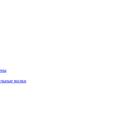
ены
ельные вилки