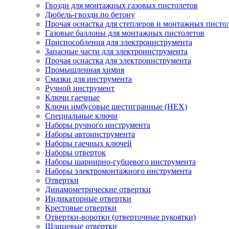
Гвозди для монтажных газовых пистолетов
Дюбель-гвозди по бетону
Прочая оснастка для степлеров и монтажных писто
Газовые баллоны для монтажных пистолетов
Приспособления для электроинструмента
Запасные части для электроинструмента
Прочая оснастка для электроинструмента
Промышленная химия
Смазки для инструмента
Ручной инструмент
Ключи гаечные
Ключи имбусовые шестигранные (HEX)
Специальные ключи
Наборы ручного инструмента
Наборы автоинструмента
Наборы гаечных ключей
Наборы отверток
Наборы шарнирно-губцевого инструмента
Наборы электромонтажного инструмента
Отвертки
Динамометрические отвертки
Индикаторные отвертки
Крестовые отвертки
Отвертки-воротки (отверточные рукоятки)
Шлицевые отвертки