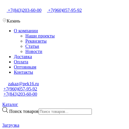
+7(843)203-60-00
+7(960)057-95-92
Казань
О компании
Наши проекты
Реквизиты
Статьи
Новости
Доставка
Оплата
Оптовикам
Контакты
zakaz@pek16.ru
+7(960)057-95-92
+7(843)203-60-00
Каталог
Поиск товаров
Загрузка