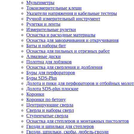
Мультиметры
Токоизмерительные клещи
Указатели напряжения и кабельные тестеры
Ручной измерительный инструмент
Рулетки и ленты
Измерительные рулетки
Оснастка и расходные материалы
Оснастка для заворачивания и откручивания
Биты и наборы бит
Оснастка для пильных и отрезных работ
Алмазные диски
Полотна для лобзиков
Оснастка для сверления и долбления
Буры для перфораторов
Буры SDS-Plus
Долота и пики для перфораторов и отбойных молот
Долота SDS-plus плоские
Коронки
Коронки по бетону
Центрирующие сверла
Сверла и наборы сверл
Ступенчатые сверла
Оснастка для степлеров и монтажных пистолетов
Гвозди и шпильки для степлеров
Гвозди, шпильки, скобы, дюбель-гвозди