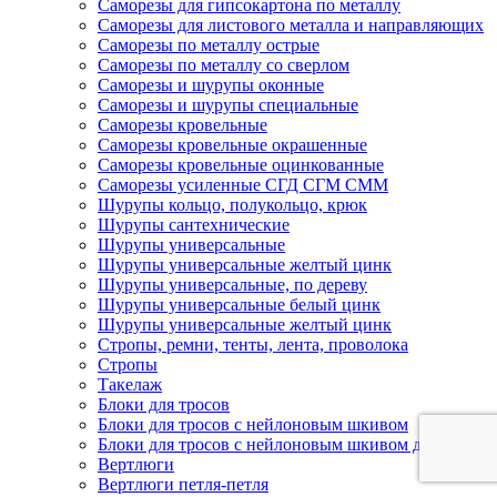
Саморезы для гипсокартона по металлу
Саморезы для листового металла и направляющих
Саморезы по металлу острые
Саморезы по металлу со сверлом
Саморезы и шурупы оконные
Саморезы и шурупы специальные
Саморезы кровельные
Саморезы кровельные окрашенные
Саморезы кровельные оцинкованные
Саморезы усиленные СГД СГМ СММ
Шурупы кольцо, полукольцо, крюк
Шурупы сантехнические
Шурупы универсальные
Шурупы универсальные желтый цинк
Шурупы универсальные, по дереву
Шурупы универсальные белый цинк
Шурупы универсальные желтый цинк
Стропы, ремни, тенты, лента, проволока
Стропы
Такелаж
Блоки для тросов
Блоки для тросов с нейлоновым шкивом
Блоки для тросов с нейлоновым шкивом двойные
Вертлюги
Вертлюги петля-петля