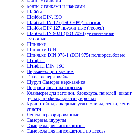
Болты с гайками
Болты с гайками и шайбами
Шайбы
Шайбы DIN, ISO
Шайбы DIN 125 (ISO 7089) плоские
Шайбы DIN 127 пружинные (гровер)
Шайбы DIN 9021 (ISO 7093) увеличенные
кузовные
Шпильки
Шпильки DIN
Шпильки DIN 976-1 (DIN 975) полнорезьбовые
Штифты
Штифты DIN, ISO
Нержавеющий крепеж
Такелаж нержавейка
Шуруп Саморез нержавейка
Перфорированный крепеж
Кляймеры для вагонки, блокхауса, панелей, шкант,
ручки, профиль, крестик, крючки
Кронштейны, анкерные углы, опоры, лента, лента
уплотн.
Ленты перфорированные
Саморезы, шурупы
Саморезы для гипсокартона
Саморезы для гипсокартона по дереву