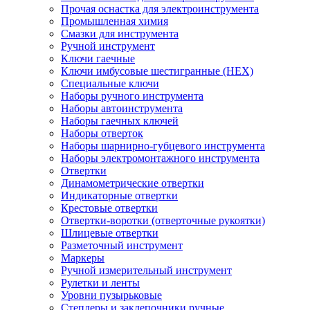
Прочая оснастка для электроинструмента
Промышленная химия
Смазки для инструмента
Ручной инструмент
Ключи гаечные
Ключи имбусовые шестигранные (HEX)
Специальные ключи
Наборы ручного инструмента
Наборы автоинструмента
Наборы гаечных ключей
Наборы отверток
Наборы шарнирно-губцевого инструмента
Наборы электромонтажного инструмента
Отвертки
Динамометрические отвертки
Индикаторные отвертки
Крестовые отвертки
Отвертки-воротки (отверточные рукоятки)
Шлицевые отвертки
Разметочный инструмент
Маркеры
Ручной измерительный инструмент
Рулетки и ленты
Уровни пузырьковые
Степлеры и заклепочники ручные