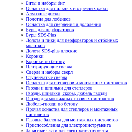
Биты и наборы бит
Оснастка для пильных и отрезных работ
Алмазные диски
Полотна для лобзиков
Оснастка для сверления и долбления
Буры для перфораторов
Буры SDS-Plus
Долота и пики для перфораторов и отбойных
молотков
Долота SDS-plus плоские
Коронки
Коронки по бетону
Центрирующие сверла
Сверла и наборы сверл
Ступенчатые сверла
Оснастка для степлеров и монтажных пистолетов
Гвозди и шпильки для степлеров
Гвозди, шпильки, скобы, дюбель-гвозди
Гвозди для монтажных газовых пистолетов
Дюбель-гвозди по бетону
Прочая оснастка для степлеров и монтажных
пистолетов
Газовые баллоны для монтажных пистолетов
Приспособления для электроинструмента
Запасные части для электроинструмента