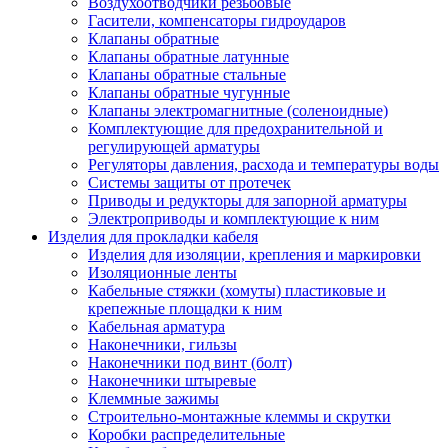
Воздухоотводчики резьбовые
Гасители, компенсаторы гидроударов
Клапаны обратные
Клапаны обратные латунные
Клапаны обратные стальные
Клапаны обратные чугунные
Клапаны электромагнитные (соленоидные)
Комплектующие для предохранительной и
регулирующей арматуры
Регуляторы давления, расхода и температуры воды
Системы защиты от протечек
Приводы и редукторы для запорной арматуры
Электроприводы и комплектующие к ним
Изделия для прокладки кабеля
Изделия для изоляции, крепления и маркировки
Изоляционные ленты
Кабельные стяжки (хомуты) пластиковые и
крепежные площадки к ним
Кабельная арматура
Наконечники, гильзы
Наконечники под винт (болт)
Наконечники штыревые
Клеммные зажимы
Строительно-монтажные клеммы и скрутки
Коробки распределительные