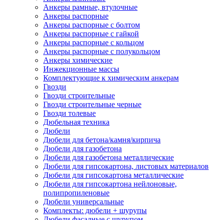
Анкеры рамные, втулочные
Анкеры распорные
Анкеры распорные с болтом
Анкеры распорные с гайкой
Анкеры распорные с кольцом
Анкеры распорные с полукольцом
Анкеры химические
Инжекционные массы
Комплектующие к химическим анкерам
Гвозди
Гвозди строительные
Гвозди строительные черные
Гвозди толевые
Дюбельная техника
Дюбели
Дюбели для бетона/камня/кирпича
Дюбели для газобетона
Дюбели для газобетона металлические
Дюбели для гипсокартона, листовых материалов
Дюбели для гипсокартона металлические
Дюбели для гипсокартона нейлоновые,
полипропиленовые
Дюбели универсальные
Комплекты: дюбели + шурупы
Дюбели фасадные с шурупом