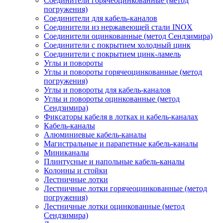
Соединители горячеоцинкованные (метод
погружения)
Соединители для кабель-каналов
Соединители из нержавеющей стали INOX
Соединители оцинкованные (метод Сендзимира)
Соединители с покрытием холодный цинк
Соединители с покрытием цинк-ламель
Углы и повороты
Углы и повороты горячеоцинкованные (метод
погружения)
Углы и повороты для кабель-каналов
Углы и повороты оцинкованные (метод
Сендзимира)
Фиксаторы кабеля в лотках и кабель-каналах
Кабель-каналы
Алюминиевые кабель-каналы
Магистральные и парапетные кабель-каналы
Миниканалы
Плинтусные и напольные кабель-каналы
Колонны и стойки
Лестничные лотки
Лестничные лотки горячеоцинкованные (метод
погружения)
Лестничные лотки оцинкованные (метод
Сендзимира)