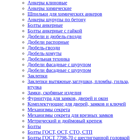
Анкеры клиновые
Анкеры химические
Шпильки для химических анкеров
Анкеры шурупы по бетону
Болты анкерные
Болты анкерные с гайкой
Дюбели и дюбель-гвозди
Дюбели распорные
Дюбель-гвозди
Дюбель-хомуты
Дюбельная техника
Дюбели фасадные с шурупом
Дюбели фасадные с шурупом
Заклепки
Заклепки вытяжные,заглушки, пломбы, гильза,
втулка
Замки, скобяные изделия
Фурнитура для замков, дверей и окон
Комплектующие для дверей, замков и ключей
Механизмы секрета
Механизмы секрета для врезных замков
Метрический и дюймовый крепеж
Болты
Болты ГОСТ, ОСТ, СТО, СТП
Болты ГОСТ 7798-70 с шестигранной головкой