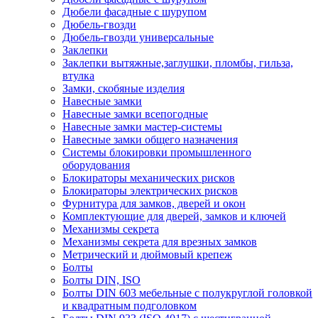
Дюбели фасадные с шурупом
Дюбель-гвозди
Дюбель-гвозди универсальные
Заклепки
Заклепки вытяжные,заглушки, пломбы, гильза,
втулка
Замки, скобяные изделия
Навесные замки
Навесные замки всепогодные
Навесные замки мастер-системы
Навесные замки общего назначения
Системы блокировки промышленного
оборудования
Блокираторы механических рисков
Блокираторы электрических рисков
Фурнитура для замков, дверей и окон
Комплектующие для дверей, замков и ключей
Механизмы секрета
Механизмы секрета для врезных замков
Метрический и дюймовый крепеж
Болты
Болты DIN, ISO
Болты DIN 603 мебельные с полукруглой головкой
и квадратным подголовком