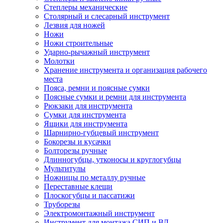
Степлеры механические
Столярный и слесарный инструмент
Лезвия для ножей
Ножи
Ножи строительные
Ударно-рычажный инструмент
Молотки
Хранение инструмента и организация рабочего
места
Пояса, ремни и поясные сумки
Поясные сумки и ремни для инструмента
Рюкзаки для инструмента
Сумки для инструмента
Ящики для инструмента
Шарнирно-губцевый инструмент
Бокорезы и кусачки
Болторезы ручные
Длинногубцы, утконосы и круглогубцы
Мультитулы
Ножницы по металлу ручные
Переставные клещи
Плоскогубцы и пассатижи
Труборезы
Электромонтажный инструмент
Инструмент для монтажа СИП и ВЛ