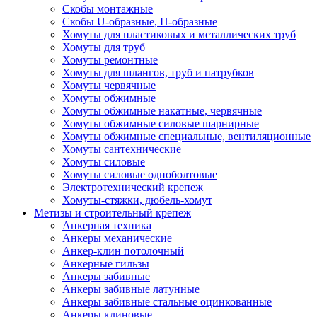
Скобы монтажные
Скобы U-образные, П-образные
Хомуты для пластиковых и металлических труб
Хомуты для труб
Хомуты ремонтные
Хомуты для шлангов, труб и патрубков
Хомуты червячные
Хомуты обжимные
Хомуты обжимные накатные, червячные
Хомуты обжимные силовые шарнирные
Хомуты обжимные специальные, вентиляционные
Хомуты сантехнические
Хомуты силовые
Хомуты силовые одноболтовые
Электротехнический крепеж
Хомуты-стяжки, дюбель-хомут
Метизы и строительный крепеж
Анкерная техника
Анкеры механические
Анкер-клин потолочный
Анкерные гильзы
Анкеры забивные
Анкеры забивные латунные
Анкеры забивные стальные оцинкованные
Анкеры клиновые