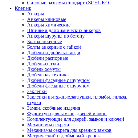
Силовые разъемы стандарта SCHUKO
Крепеж
Анкеры
Анкеры клиновые
Анкеры химические
Шпильки для химических анкеров
Анкеры шурупы по бетону
Болты анкерные
Болты анкерные с гайкой
Дюбели и дюбель-гвозди
Дюбели распорные
Дюбель-гвозди
Дюбель-хомуты
Дюбельная техника
Дюбели фасадные с шурупом
Дюбели фасадные с шурупом
Заклепки
Заклепки вытяжные,заглушки, пломбы, гильза,
втулка
Замки, скобяные изделия
Фурнитура для замков, дверей и окон
Комплектующие для дверей, замков и ключей
Механизмы секрета
Механизмы секрета для врезных замков
Метрический и дюймовый крепеж