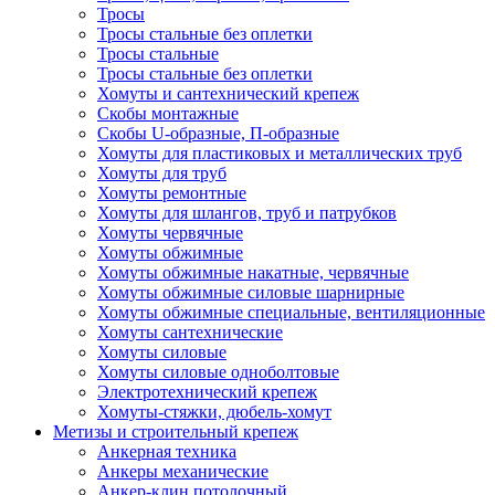
Тросы
Тросы стальные без оплетки
Тросы стальные
Тросы стальные без оплетки
Хомуты и сантехнический крепеж
Скобы монтажные
Скобы U-образные, П-образные
Хомуты для пластиковых и металлических труб
Хомуты для труб
Хомуты ремонтные
Хомуты для шлангов, труб и патрубков
Хомуты червячные
Хомуты обжимные
Хомуты обжимные накатные, червячные
Хомуты обжимные силовые шарнирные
Хомуты обжимные специальные, вентиляционные
Хомуты сантехнические
Хомуты силовые
Хомуты силовые одноболтовые
Электротехнический крепеж
Хомуты-стяжки, дюбель-хомут
Метизы и строительный крепеж
Анкерная техника
Анкеры механические
Анкер-клин потолочный