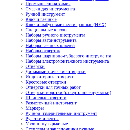
Промышленная химия
Смазки для инструмента
Ручной инструмент
Ключи гаечные
Ключи имбусовые шестигранные (HEX)
Специальные ключи
Наборы ручного инструмента
Наборы автоинструмента
Наборы гаечных ключей
Наборы отверток
Наборы шарнирно-губцевого инструмента
Наборы электромонтажного инструмента
Отвертки
Динамометрические отвертки
Индикаторные отвертки
Крестовые отвертки
Отвертки для точных работ
Отвертки-воротки (отверточные рукоятки)
Шлицевые отвертки
Разметочный инструмент
Маркеры
Ручной измерительный инструмент
Рулетки и ленты
Уровни пузырьковые
Степлеры и заклепочники ручные