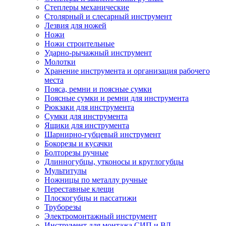
Степлеры механические
Столярный и слесарный инструмент
Лезвия для ножей
Ножи
Ножи строительные
Ударно-рычажный инструмент
Молотки
Хранение инструмента и организация рабочего
места
Пояса, ремни и поясные сумки
Поясные сумки и ремни для инструмента
Рюкзаки для инструмента
Сумки для инструмента
Ящики для инструмента
Шарнирно-губцевый инструмент
Бокорезы и кусачки
Болторезы ручные
Длинногубцы, утконосы и круглогубцы
Мультитулы
Ножницы по металлу ручные
Переставные клещи
Плоскогубцы и пассатижи
Труборезы
Электромонтажный инструмент
Инструмент для монтажа СИП и ВЛ