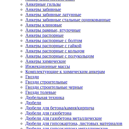
Анкерные гильзы
Анкеры забивные
Анкеры забивные латунные
Анкеры забивные стальные оцинкованные
Анкеры клиновые
Анкеры рамные, втулочные
Анкеры распорные
Анкеры распорные с болтом
Анкеры распорные с гайкой
Анкеры распорные с кольцом
Анкеры распорные с полукольцом
Анкеры химические
Инжекционные массы
Комплектующие к химическим анкерам
Гвозди
Гвозди строительные
Гвозди строительные черные
Гвозди толевые
Дюбельная техника
Дюбели
Дюбели для бетона/камня/кирпича
Дюбели для газобетона
Дюбели для газобетона металлические
Дюбели для гипсокартона, листовых материалов
Дюбели для гипсокартона металлические