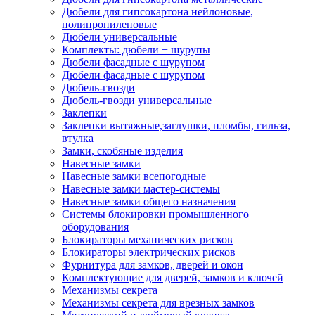
Дюбели для гипсокартона нейлоновые,
полипропиленовые
Дюбели универсальные
Комплекты: дюбели + шурупы
Дюбели фасадные с шурупом
Дюбели фасадные с шурупом
Дюбель-гвозди
Дюбель-гвозди универсальные
Заклепки
Заклепки вытяжные,заглушки, пломбы, гильза,
втулка
Замки, скобяные изделия
Навесные замки
Навесные замки всепогодные
Навесные замки мастер-системы
Навесные замки общего назначения
Системы блокировки промышленного
оборудования
Блокираторы механических рисков
Блокираторы электрических рисков
Фурнитура для замков, дверей и окон
Комплектующие для дверей, замков и ключей
Механизмы секрета
Механизмы секрета для врезных замков