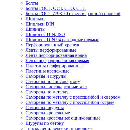
Болты
Болты ГОСТ, ОСТ, СТО, СТП
Болты ГОСТ 7798-70 с шестигранной головкой
Шпильки
Шпильки DIN
Шплинты
Шплинты DIN, ISO
Шплинты DIN 94 разводные прямые
Перфорированный крепеж
Ленты перфорированные
Лента перфорированная волна
Лента перфорированная прямая
Пластины перфорированные
Пластины крепежные
Саморезы и шурупы
Саморезы по гипсокартону
Саморезы гипсокартон-металл
Саморезы по металлу
Саморезы по металлу с прессшайбой и сверлом
Саморезы по металлу с прессшайбой острые
Саморезы, шурупы
Саморезы кровельные
Саморезы кровельные оцинкованные
Шурупы по бетону
Тросы, цепи, веревки, проволока