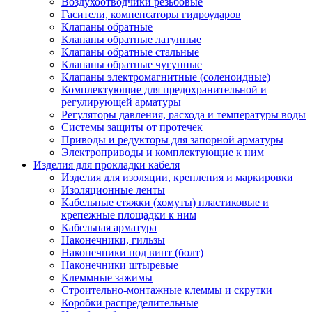
Воздухоотводчики резьбовые
Гасители, компенсаторы гидроударов
Клапаны обратные
Клапаны обратные латунные
Клапаны обратные стальные
Клапаны обратные чугунные
Клапаны электромагнитные (соленоидные)
Комплектующие для предохранительной и
регулирующей арматуры
Регуляторы давления, расхода и температуры воды
Системы защиты от протечек
Приводы и редукторы для запорной арматуры
Электроприводы и комплектующие к ним
Изделия для прокладки кабеля
Изделия для изоляции, крепления и маркировки
Изоляционные ленты
Кабельные стяжки (хомуты) пластиковые и
крепежные площадки к ним
Кабельная арматура
Наконечники, гильзы
Наконечники под винт (болт)
Наконечники штыревые
Клеммные зажимы
Строительно-монтажные клеммы и скрутки
Коробки распределительные