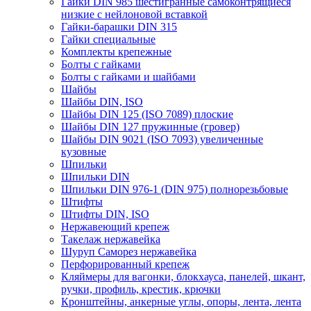
Гайки DIN 985 шестигранные самоконтрящиеся
низкие с нейлоновой вставкой
Гайки-барашки DIN 315
Гайки специальные
Комплекты крепежные
Болты с гайками
Болты с гайками и шайбами
Шайбы
Шайбы DIN, ISO
Шайбы DIN 125 (ISO 7089) плоские
Шайбы DIN 127 пружинные (гровер)
Шайбы DIN 9021 (ISO 7093) увеличенные
кузовные
Шпильки
Шпильки DIN
Шпильки DIN 976-1 (DIN 975) полнорезьбовые
Штифты
Штифты DIN, ISO
Нержавеющий крепеж
Такелаж нержавейка
Шуруп Саморез нержавейка
Перфорированный крепеж
Кляймеры для вагонки, блокхауса, панелей, шкант,
ручки, профиль, крестик, крючки
Кронштейны, анкерные углы, опоры, лента, лента