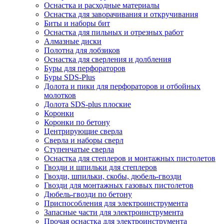
Оснастка и расходные материалы
Оснастка для заворачивания и откручивания
Биты и наборы бит
Оснастка для пильных и отрезных работ
Алмазные диски
Полотна для лобзиков
Оснастка для сверления и долбления
Буры для перфораторов
Буры SDS-Plus
Долота и пики для перфораторов и отбойных
молотков
Долота SDS-plus плоские
Коронки
Коронки по бетону
Центрирующие сверла
Сверла и наборы сверл
Ступенчатые сверла
Оснастка для степлеров и монтажных пистолетов
Гвозди и шпильки для степлеров
Гвозди, шпильки, скобы, дюбель-гвозди
Гвозди для монтажных газовых пистолетов
Дюбель-гвозди по бетону
Приспособления для электроинструмента
Запасные части для электроинструмента
Прочая оснастка для электроинструмента