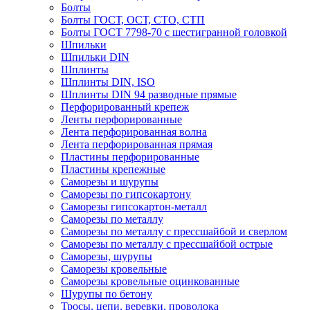
Болты
Болты ГОСТ, ОСТ, СТО, СТП
Болты ГОСТ 7798-70 с шестигранной головкой
Шпильки
Шпильки DIN
Шплинты
Шплинты DIN, ISO
Шплинты DIN 94 разводные прямые
Перфорированный крепеж
Ленты перфорированные
Лента перфорированная волна
Лента перфорированная прямая
Пластины перфорированные
Пластины крепежные
Саморезы и шурупы
Саморезы по гипсокартону
Саморезы гипсокартон-металл
Саморезы по металлу
Саморезы по металлу с прессшайбой и сверлом
Саморезы по металлу с прессшайбой острые
Саморезы, шурупы
Саморезы кровельные
Саморезы кровельные оцинкованные
Шурупы по бетону
Тросы, цепи, веревки, проволока