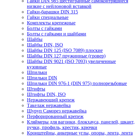
Гайки DIN 985 шестигранные самоконтрящиеся
низкие с нейлоновой вставкой
Гайки-барашки DIN 315
Гайки специальные
Комплекты крепежные
Болты с гайками
Болты с гайками и шайбами
Шайбы
Шайбы DIN, ISO
Шайбы DIN 125 (ISO 7089) плоские
Шайбы DIN 127 пружинные (гровер)
Шайбы DIN 9021 (ISO 7093) увеличенные
кузовные
Шпильки
Шпильки DIN
Шпильки DIN 976-1 (DIN 975) полнорезьбовые
Штифты
Штифты DIN, ISO
Нержавеющий крепеж
Такелаж нержавейка
Шуруп Саморез нержавейка
Перфорированный крепеж
Кляймеры для вагонки, блокхауса, панелей, шкант,
ручки, профиль, крестик, крючки
Кронштейны, анкерные углы, опоры, лента, лента