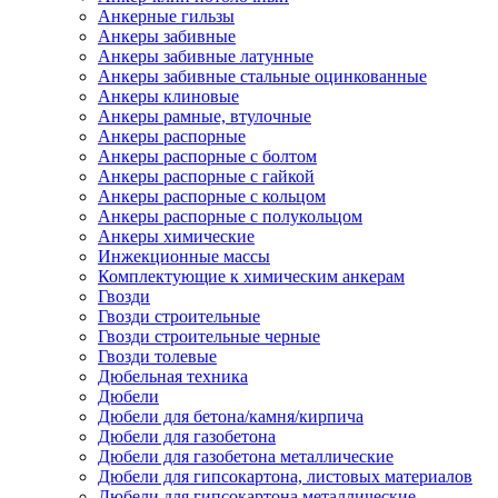
Анкерные гильзы
Анкеры забивные
Анкеры забивные латунные
Анкеры забивные стальные оцинкованные
Анкеры клиновые
Анкеры рамные, втулочные
Анкеры распорные
Анкеры распорные с болтом
Анкеры распорные с гайкой
Анкеры распорные с кольцом
Анкеры распорные с полукольцом
Анкеры химические
Инжекционные массы
Комплектующие к химическим анкерам
Гвозди
Гвозди строительные
Гвозди строительные черные
Гвозди толевые
Дюбельная техника
Дюбели
Дюбели для бетона/камня/кирпича
Дюбели для газобетона
Дюбели для газобетона металлические
Дюбели для гипсокартона, листовых материалов
Дюбели для гипсокартона металлические