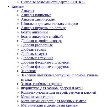
Силовые разъемы стандарта SCHUKO
Крепеж
Анкеры
Анкеры клиновые
Анкеры химические
Шпильки для химических анкеров
Анкеры шурупы по бетону
Болты анкерные
Болты анкерные с гайкой
Дюбели и дюбель-гвозди
Дюбели распорные
Дюбель-гвозди
Дюбель-хомуты
Дюбельная техника
Дюбели фасадные с шурупом
Дюбели фасадные с шурупом
Заклепки
Заклепки вытяжные,заглушки, пломбы, гильза,
втулка
Замки, скобяные изделия
Фурнитура для замков, дверей и окон
Комплектующие для дверей, замков и ключей
Механизмы секрета
Механизмы секрета для врезных замков
Метрический и дюймовый крепеж