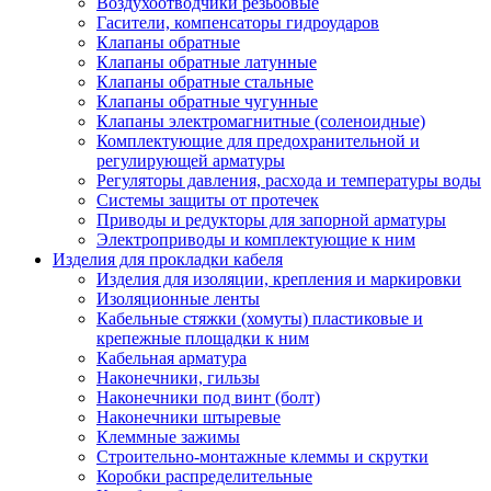
Воздухоотводчики резьбовые
Гасители, компенсаторы гидроударов
Клапаны обратные
Клапаны обратные латунные
Клапаны обратные стальные
Клапаны обратные чугунные
Клапаны электромагнитные (соленоидные)
Комплектующие для предохранительной и
регулирующей арматуры
Регуляторы давления, расхода и температуры воды
Системы защиты от протечек
Приводы и редукторы для запорной арматуры
Электроприводы и комплектующие к ним
Изделия для прокладки кабеля
Изделия для изоляции, крепления и маркировки
Изоляционные ленты
Кабельные стяжки (хомуты) пластиковые и
крепежные площадки к ним
Кабельная арматура
Наконечники, гильзы
Наконечники под винт (болт)
Наконечники штыревые
Клеммные зажимы
Строительно-монтажные клеммы и скрутки
Коробки распределительные