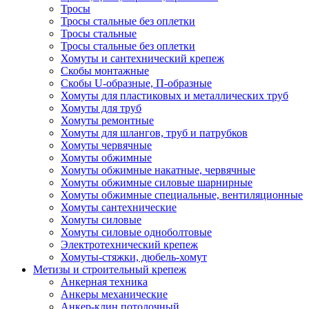
Тросы
Тросы стальные без оплетки
Тросы стальные
Тросы стальные без оплетки
Хомуты и сантехнический крепеж
Скобы монтажные
Скобы U-образные, П-образные
Хомуты для пластиковых и металлических труб
Хомуты для труб
Хомуты ремонтные
Хомуты для шлангов, труб и патрубков
Хомуты червячные
Хомуты обжимные
Хомуты обжимные накатные, червячные
Хомуты обжимные силовые шарнирные
Хомуты обжимные специальные, вентиляционные
Хомуты сантехнические
Хомуты силовые
Хомуты силовые одноболтовые
Электротехнический крепеж
Хомуты-стяжки, дюбель-хомут
Метизы и строительный крепеж
Анкерная техника
Анкеры механические
Анкер-клин потолочный