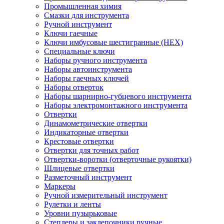
Промышленная химия
Смазки для инструмента
Ручной инструмент
Ключи гаечные
Ключи имбусовые шестигранные (HEX)
Специальные ключи
Наборы ручного инструмента
Наборы автоинструмента
Наборы гаечных ключей
Наборы отверток
Наборы шарнирно-губцевого инструмента
Наборы электромонтажного инструмента
Отвертки
Динамометрические отвертки
Индикаторные отвертки
Крестовые отвертки
Отвертки для точных работ
Отвертки-воротки (отверточные рукоятки)
Шлицевые отвертки
Разметочный инструмент
Маркеры
Ручной измерительный инструмент
Рулетки и ленты
Уровни пузырьковые
Степлеры и заклепочники ручные