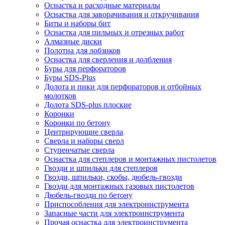
Оснастка и расходные материалы
Оснастка для заворачивания и откручивания
Биты и наборы бит
Оснастка для пильных и отрезных работ
Алмазные диски
Полотна для лобзиков
Оснастка для сверления и долбления
Буры для перфораторов
Буры SDS-Plus
Долота и пики для перфораторов и отбойных
молотков
Долота SDS-plus плоские
Коронки
Коронки по бетону
Центрирующие сверла
Сверла и наборы сверл
Ступенчатые сверла
Оснастка для степлеров и монтажных пистолетов
Гвозди и шпильки для степлеров
Гвозди, шпильки, скобы, дюбель-гвозди
Гвозди для монтажных газовых пистолетов
Дюбель-гвозди по бетону
Приспособления для электроинструмента
Запасные части для электроинструмента
Прочая оснастка для электроинструмента