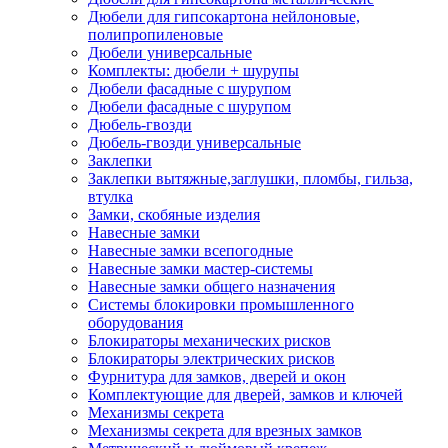
Дюбели для гипсокартона нейлоновые,
полипропиленовые
Дюбели универсальные
Комплекты: дюбели + шурупы
Дюбели фасадные с шурупом
Дюбели фасадные с шурупом
Дюбель-гвозди
Дюбель-гвозди универсальные
Заклепки
Заклепки вытяжные,заглушки, пломбы, гильза,
втулка
Замки, скобяные изделия
Навесные замки
Навесные замки всепогодные
Навесные замки мастер-системы
Навесные замки общего назначения
Системы блокировки промышленного
оборудования
Блокираторы механических рисков
Блокираторы электрических рисков
Фурнитура для замков, дверей и окон
Комплектующие для дверей, замков и ключей
Механизмы секрета
Механизмы секрета для врезных замков