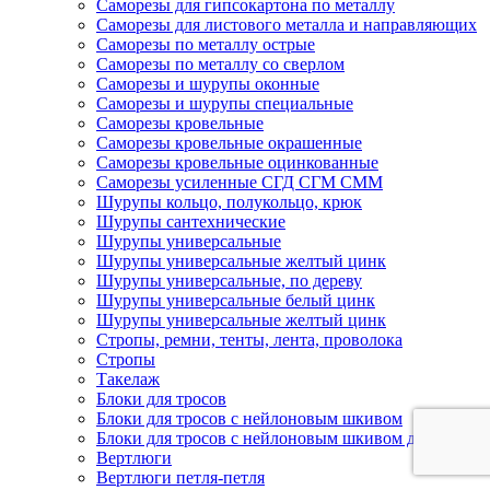
Саморезы для гипсокартона по металлу
Саморезы для листового металла и направляющих
Саморезы по металлу острые
Саморезы по металлу со сверлом
Саморезы и шурупы оконные
Саморезы и шурупы специальные
Саморезы кровельные
Саморезы кровельные окрашенные
Саморезы кровельные оцинкованные
Саморезы усиленные СГД СГМ СММ
Шурупы кольцо, полукольцо, крюк
Шурупы сантехнические
Шурупы универсальные
Шурупы универсальные желтый цинк
Шурупы универсальные, по дереву
Шурупы универсальные белый цинк
Шурупы универсальные желтый цинк
Стропы, ремни, тенты, лента, проволока
Стропы
Такелаж
Блоки для тросов
Блоки для тросов с нейлоновым шкивом
Блоки для тросов с нейлоновым шкивом двойные
Вертлюги
Вертлюги петля-петля