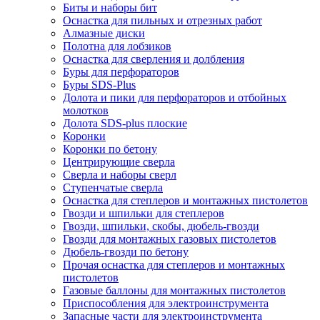
Биты и наборы бит
Оснастка для пильных и отрезных работ
Алмазные диски
Полотна для лобзиков
Оснастка для сверления и долбления
Буры для перфораторов
Буры SDS-Plus
Долота и пики для перфораторов и отбойных
молотков
Долота SDS-plus плоские
Коронки
Коронки по бетону
Центрирующие сверла
Сверла и наборы сверл
Ступенчатые сверла
Оснастка для степлеров и монтажных пистолетов
Гвозди и шпильки для степлеров
Гвозди, шпильки, скобы, дюбель-гвозди
Гвозди для монтажных газовых пистолетов
Дюбель-гвозди по бетону
Прочая оснастка для степлеров и монтажных
пистолетов
Газовые баллоны для монтажных пистолетов
Приспособления для электроинструмента
Запасные части для электроинструмента