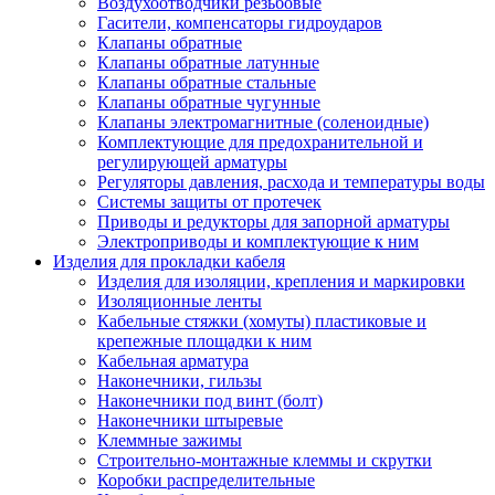
Воздухоотводчики резьбовые
Гасители, компенсаторы гидроударов
Клапаны обратные
Клапаны обратные латунные
Клапаны обратные стальные
Клапаны обратные чугунные
Клапаны электромагнитные (соленоидные)
Комплектующие для предохранительной и
регулирующей арматуры
Регуляторы давления, расхода и температуры воды
Системы защиты от протечек
Приводы и редукторы для запорной арматуры
Электроприводы и комплектующие к ним
Изделия для прокладки кабеля
Изделия для изоляции, крепления и маркировки
Изоляционные ленты
Кабельные стяжки (хомуты) пластиковые и
крепежные площадки к ним
Кабельная арматура
Наконечники, гильзы
Наконечники под винт (болт)
Наконечники штыревые
Клеммные зажимы
Строительно-монтажные клеммы и скрутки
Коробки распределительные