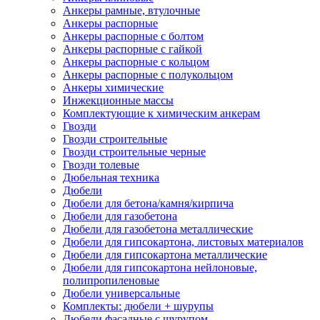
Анкеры рамные, втулочные
Анкеры распорные
Анкеры распорные с болтом
Анкеры распорные с гайкой
Анкеры распорные с кольцом
Анкеры распорные с полукольцом
Анкеры химические
Инжекционные массы
Комплектующие к химическим анкерам
Гвозди
Гвозди строительные
Гвозди строительные черные
Гвозди толевые
Дюбельная техника
Дюбели
Дюбели для бетона/камня/кирпича
Дюбели для газобетона
Дюбели для газобетона металлические
Дюбели для гипсокартона, листовых материалов
Дюбели для гипсокартона металлические
Дюбели для гипсокартона нейлоновые,
полипропиленовые
Дюбели универсальные
Комплекты: дюбели + шурупы
Дюбели фасадные с шурупом