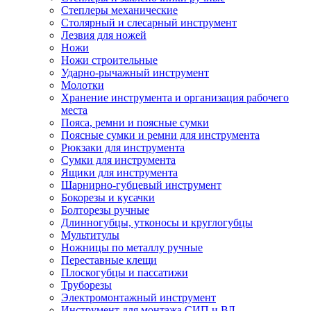
Степлеры механические
Столярный и слесарный инструмент
Лезвия для ножей
Ножи
Ножи строительные
Ударно-рычажный инструмент
Молотки
Хранение инструмента и организация рабочего
места
Пояса, ремни и поясные сумки
Поясные сумки и ремни для инструмента
Рюкзаки для инструмента
Сумки для инструмента
Ящики для инструмента
Шарнирно-губцевый инструмент
Бокорезы и кусачки
Болторезы ручные
Длинногубцы, утконосы и круглогубцы
Мультитулы
Ножницы по металлу ручные
Переставные клещи
Плоскогубцы и пассатижи
Труборезы
Электромонтажный инструмент
Инструмент для монтажа СИП и ВЛ