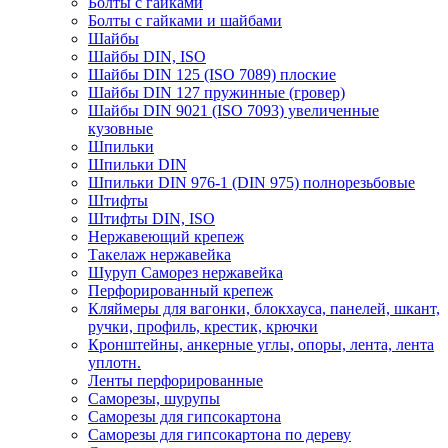
Болты с гайками
Болты с гайками и шайбами
Шайбы
Шайбы DIN, ISO
Шайбы DIN 125 (ISO 7089) плоские
Шайбы DIN 127 пружинные (гровер)
Шайбы DIN 9021 (ISO 7093) увеличенные
кузовные
Шпильки
Шпильки DIN
Шпильки DIN 976-1 (DIN 975) полнорезьбовые
Штифты
Штифты DIN, ISO
Нержавеющий крепеж
Такелаж нержавейка
Шуруп Саморез нержавейка
Перфорированный крепеж
Кляймеры для вагонки, блокхауса, панелей, шкант,
ручки, профиль, крестик, крючки
Кронштейны, анкерные углы, опоры, лента, лента
уплотн.
Ленты перфорированные
Саморезы, шурупы
Саморезы для гипсокартона
Саморезы для гипсокартона по дереву