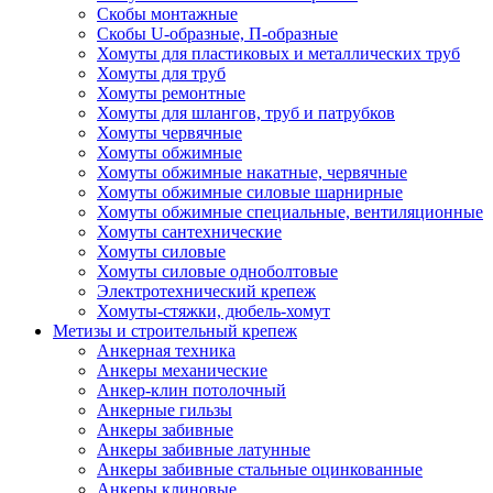
Скобы монтажные
Скобы U-образные, П-образные
Хомуты для пластиковых и металлических труб
Хомуты для труб
Хомуты ремонтные
Хомуты для шлангов, труб и патрубков
Хомуты червячные
Хомуты обжимные
Хомуты обжимные накатные, червячные
Хомуты обжимные силовые шарнирные
Хомуты обжимные специальные, вентиляционные
Хомуты сантехнические
Хомуты силовые
Хомуты силовые одноболтовые
Электротехнический крепеж
Хомуты-стяжки, дюбель-хомут
Метизы и строительный крепеж
Анкерная техника
Анкеры механические
Анкер-клин потолочный
Анкерные гильзы
Анкеры забивные
Анкеры забивные латунные
Анкеры забивные стальные оцинкованные
Анкеры клиновые