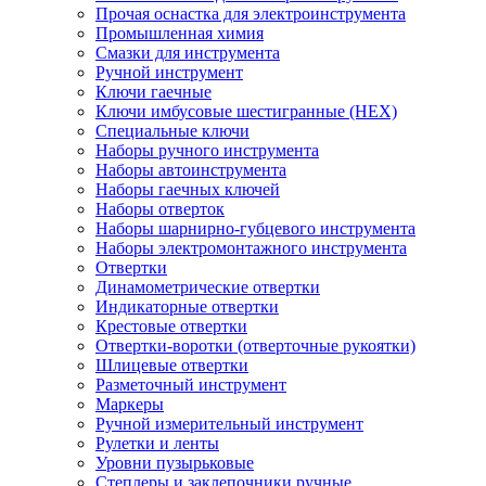
Прочая оснастка для электроинструмента
Промышленная химия
Смазки для инструмента
Ручной инструмент
Ключи гаечные
Ключи имбусовые шестигранные (HEX)
Специальные ключи
Наборы ручного инструмента
Наборы автоинструмента
Наборы гаечных ключей
Наборы отверток
Наборы шарнирно-губцевого инструмента
Наборы электромонтажного инструмента
Отвертки
Динамометрические отвертки
Индикаторные отвертки
Крестовые отвертки
Отвертки-воротки (отверточные рукоятки)
Шлицевые отвертки
Разметочный инструмент
Маркеры
Ручной измерительный инструмент
Рулетки и ленты
Уровни пузырьковые
Степлеры и заклепочники ручные