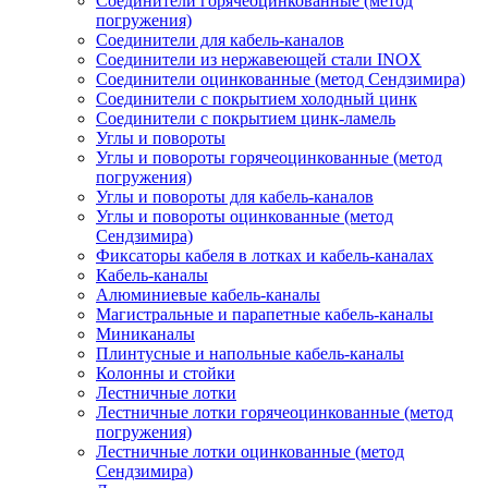
Соединители горячеоцинкованные (метод
погружения)
Соединители для кабель-каналов
Соединители из нержавеющей стали INOX
Соединители оцинкованные (метод Сендзимира)
Соединители с покрытием холодный цинк
Соединители с покрытием цинк-ламель
Углы и повороты
Углы и повороты горячеоцинкованные (метод
погружения)
Углы и повороты для кабель-каналов
Углы и повороты оцинкованные (метод
Сендзимира)
Фиксаторы кабеля в лотках и кабель-каналах
Кабель-каналы
Алюминиевые кабель-каналы
Магистральные и парапетные кабель-каналы
Миниканалы
Плинтусные и напольные кабель-каналы
Колонны и стойки
Лестничные лотки
Лестничные лотки горячеоцинкованные (метод
погружения)
Лестничные лотки оцинкованные (метод
Сендзимира)