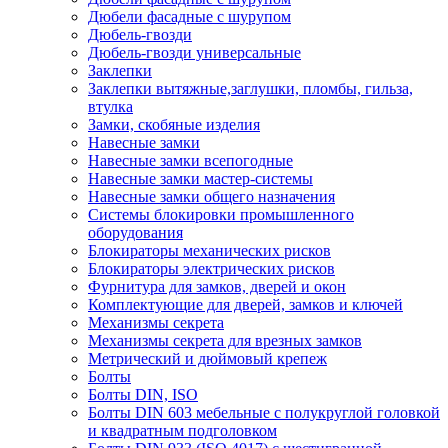
Дюбели фасадные с шурупом
Дюбель-гвозди
Дюбель-гвозди универсальные
Заклепки
Заклепки вытяжные,заглушки, пломбы, гильза,
втулка
Замки, скобяные изделия
Навесные замки
Навесные замки всепогодные
Навесные замки мастер-системы
Навесные замки общего назначения
Системы блокировки промышленного
оборудования
Блокираторы механических рисков
Блокираторы электрических рисков
Фурнитура для замков, дверей и окон
Комплектующие для дверей, замков и ключей
Механизмы секрета
Механизмы секрета для врезных замков
Метрический и дюймовый крепеж
Болты
Болты DIN, ISO
Болты DIN 603 мебельные с полукруглой головкой
и квадратным подголовком