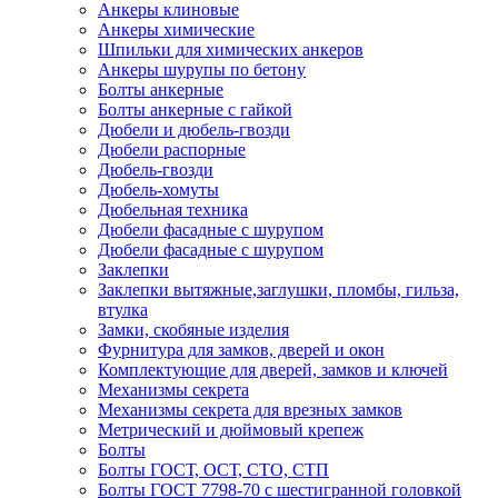
Анкеры клиновые
Анкеры химические
Шпильки для химических анкеров
Анкеры шурупы по бетону
Болты анкерные
Болты анкерные с гайкой
Дюбели и дюбель-гвозди
Дюбели распорные
Дюбель-гвозди
Дюбель-хомуты
Дюбельная техника
Дюбели фасадные с шурупом
Дюбели фасадные с шурупом
Заклепки
Заклепки вытяжные,заглушки, пломбы, гильза,
втулка
Замки, скобяные изделия
Фурнитура для замков, дверей и окон
Комплектующие для дверей, замков и ключей
Механизмы секрета
Механизмы секрета для врезных замков
Метрический и дюймовый крепеж
Болты
Болты ГОСТ, ОСТ, СТО, СТП
Болты ГОСТ 7798-70 с шестигранной головкой