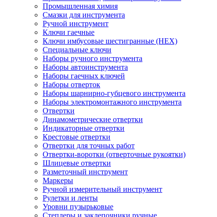
Промышленная химия
Смазки для инструмента
Ручной инструмент
Ключи гаечные
Ключи имбусовые шестигранные (HEX)
Специальные ключи
Наборы ручного инструмента
Наборы автоинструмента
Наборы гаечных ключей
Наборы отверток
Наборы шарнирно-губцевого инструмента
Наборы электромонтажного инструмента
Отвертки
Динамометрические отвертки
Индикаторные отвертки
Крестовые отвертки
Отвертки для точных работ
Отвертки-воротки (отверточные рукоятки)
Шлицевые отвертки
Разметочный инструмент
Маркеры
Ручной измерительный инструмент
Рулетки и ленты
Уровни пузырьковые
Степлеры и заклепочники ручные