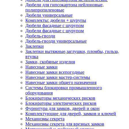
Дюбели для гипсокартона нейлоновые,
полипропиленовые
Дюбели универсальные
Комплекты: дюбели + шурупы
Дюбели фасадные с шурупом
Дюбели фасадные с шурупом
Дюбель-гвозди
Дюбель-гвозди универсальные
Заклепки
Заклепки вытяжные,заглушки, пломбы, гильза,
втулка
Замки, скобяные изделия
Навесные замки
Навесные замки всепогодные
Навесные замки мастер-системы
Навесные замки общего назначения
Системы блокировки промышленного
оборудования
Блокираторы механических рисков
Блокираторы электрических рисков
Фурнитура для замков, дверей и окон
Комплектующие для дверей, замков и ключей
Механизмы секрета
Механизмы секрета для врезных замков