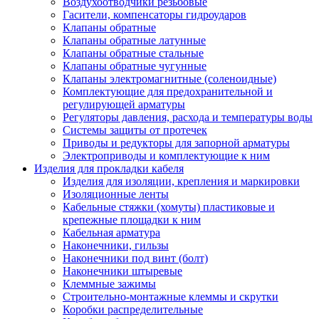
Воздухоотводчики резьбовые
Гасители, компенсаторы гидроударов
Клапаны обратные
Клапаны обратные латунные
Клапаны обратные стальные
Клапаны обратные чугунные
Клапаны электромагнитные (соленоидные)
Комплектующие для предохранительной и
регулирующей арматуры
Регуляторы давления, расхода и температуры воды
Системы защиты от протечек
Приводы и редукторы для запорной арматуры
Электроприводы и комплектующие к ним
Изделия для прокладки кабеля
Изделия для изоляции, крепления и маркировки
Изоляционные ленты
Кабельные стяжки (хомуты) пластиковые и
крепежные площадки к ним
Кабельная арматура
Наконечники, гильзы
Наконечники под винт (болт)
Наконечники штыревые
Клеммные зажимы
Строительно-монтажные клеммы и скрутки
Коробки распределительные