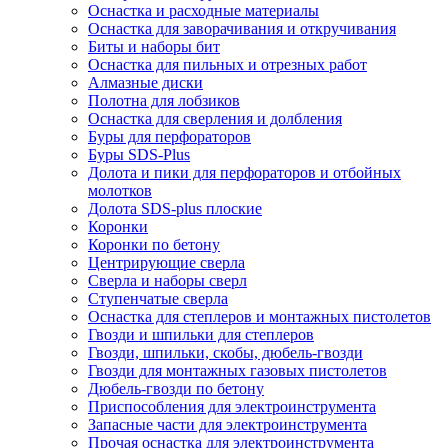
Оснастка и расходные материалы
Оснастка для заворачивания и откручивания
Биты и наборы бит
Оснастка для пильных и отрезных работ
Алмазные диски
Полотна для лобзиков
Оснастка для сверления и долбления
Буры для перфораторов
Буры SDS-Plus
Долота и пики для перфораторов и отбойных
молотков
Долота SDS-plus плоские
Коронки
Коронки по бетону
Центрирующие сверла
Сверла и наборы сверл
Ступенчатые сверла
Оснастка для степлеров и монтажных пистолетов
Гвозди и шпильки для степлеров
Гвозди, шпильки, скобы, дюбель-гвозди
Гвозди для монтажных газовых пистолетов
Дюбель-гвозди по бетону
Приспособления для электроинструмента
Запасные части для электроинструмента
Прочая оснастка для электроинструмента