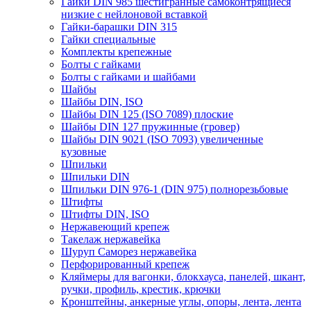
Гайки DIN 985 шестигранные самоконтрящиеся
низкие с нейлоновой вставкой
Гайки-барашки DIN 315
Гайки специальные
Комплекты крепежные
Болты с гайками
Болты с гайками и шайбами
Шайбы
Шайбы DIN, ISO
Шайбы DIN 125 (ISO 7089) плоские
Шайбы DIN 127 пружинные (гровер)
Шайбы DIN 9021 (ISO 7093) увеличенные
кузовные
Шпильки
Шпильки DIN
Шпильки DIN 976-1 (DIN 975) полнорезьбовые
Штифты
Штифты DIN, ISO
Нержавеющий крепеж
Такелаж нержавейка
Шуруп Саморез нержавейка
Перфорированный крепеж
Кляймеры для вагонки, блокхауса, панелей, шкант,
ручки, профиль, крестик, крючки
Кронштейны, анкерные углы, опоры, лента, лента