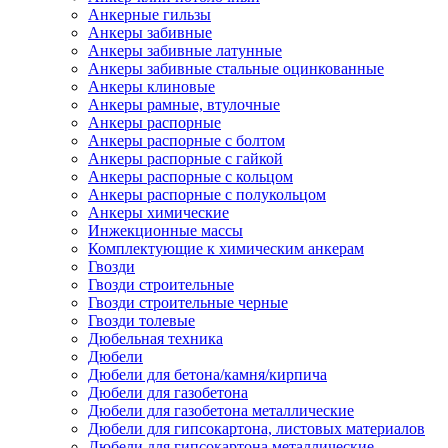
Анкерные гильзы
Анкеры забивные
Анкеры забивные латунные
Анкеры забивные стальные оцинкованные
Анкеры клиновые
Анкеры рамные, втулочные
Анкеры распорные
Анкеры распорные с болтом
Анкеры распорные с гайкой
Анкеры распорные с кольцом
Анкеры распорные с полукольцом
Анкеры химические
Инжекционные массы
Комплектующие к химическим анкерам
Гвозди
Гвозди строительные
Гвозди строительные черные
Гвозди толевые
Дюбельная техника
Дюбели
Дюбели для бетона/камня/кирпича
Дюбели для газобетона
Дюбели для газобетона металлические
Дюбели для гипсокартона, листовых материалов
Дюбели для гипсокартона металлические