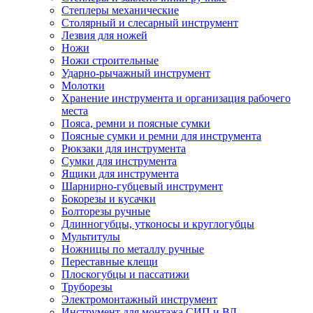
Степлеры механические
Столярный и слесарный инструмент
Лезвия для ножей
Ножи
Ножи строительные
Ударно-рычажный инструмент
Молотки
Хранение инструмента и организация рабочего
места
Пояса, ремни и поясные сумки
Поясные сумки и ремни для инструмента
Рюкзаки для инструмента
Сумки для инструмента
Ящики для инструмента
Шарнирно-губцевый инструмент
Бокорезы и кусачки
Болторезы ручные
Длинногубцы, утконосы и круглогубцы
Мультитулы
Ножницы по металлу ручные
Переставные клещи
Плоскогубцы и пассатижи
Труборезы
Электромонтажный инструмент
Инструмент для монтажа СИП и ВЛ