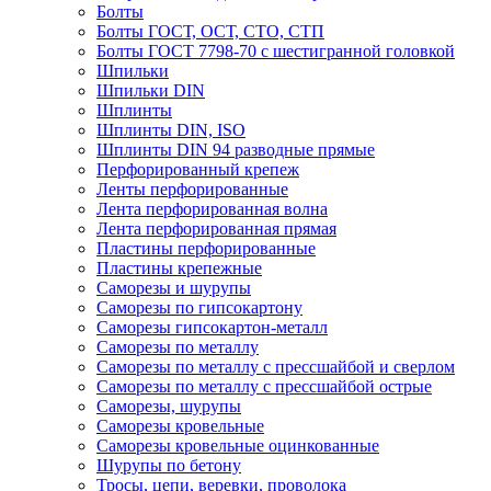
Болты
Болты ГОСТ, ОСТ, СТО, СТП
Болты ГОСТ 7798-70 с шестигранной головкой
Шпильки
Шпильки DIN
Шплинты
Шплинты DIN, ISO
Шплинты DIN 94 разводные прямые
Перфорированный крепеж
Ленты перфорированные
Лента перфорированная волна
Лента перфорированная прямая
Пластины перфорированные
Пластины крепежные
Саморезы и шурупы
Саморезы по гипсокартону
Саморезы гипсокартон-металл
Саморезы по металлу
Саморезы по металлу с прессшайбой и сверлом
Саморезы по металлу с прессшайбой острые
Саморезы, шурупы
Саморезы кровельные
Саморезы кровельные оцинкованные
Шурупы по бетону
Тросы, цепи, веревки, проволока