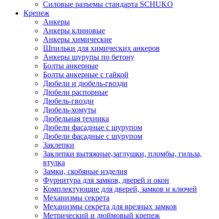
Силовые разъемы стандарта SCHUKO
Крепеж
Анкеры
Анкеры клиновые
Анкеры химические
Шпильки для химических анкеров
Анкеры шурупы по бетону
Болты анкерные
Болты анкерные с гайкой
Дюбели и дюбель-гвозди
Дюбели распорные
Дюбель-гвозди
Дюбель-хомуты
Дюбельная техника
Дюбели фасадные с шурупом
Дюбели фасадные с шурупом
Заклепки
Заклепки вытяжные,заглушки, пломбы, гильза,
втулка
Замки, скобяные изделия
Фурнитура для замков, дверей и окон
Комплектующие для дверей, замков и ключей
Механизмы секрета
Механизмы секрета для врезных замков
Метрический и дюймовый крепеж