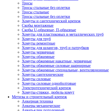
Тросы
Тросы стальные без оплетки
Тросы стальные
Тросы стальные без оплетки
Хомуты и сантехнический крепеж
Скобы монтажные
Скобы U-образные, П-образные
Хомуты для пластиковых и металлических труб
Хомуты для труб
Хомуты ремонтные
Хомуты для шлангов, труб и патрубков
Хомуты червячные
Хомуты обжимные
Хомуты обжимные накатные, червячные
Хомуты обжимные силовые шарнирные
Хомуты обжимные специальные, вентиляционные
Хомуты сантехнические
Хомуты силовые
Хомуты силовые одноболтовые
Электротехнический крепеж
Хомуты-стяжки, дюбель-хомут
Метизы и строительный крепеж
Анкерная техника
Анкеры механические
Анкер-клин потолочный