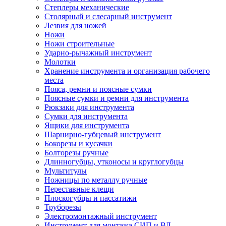
Степлеры механические
Столярный и слесарный инструмент
Лезвия для ножей
Ножи
Ножи строительные
Ударно-рычажный инструмент
Молотки
Хранение инструмента и организация рабочего
места
Пояса, ремни и поясные сумки
Поясные сумки и ремни для инструмента
Рюкзаки для инструмента
Сумки для инструмента
Ящики для инструмента
Шарнирно-губцевый инструмент
Бокорезы и кусачки
Болторезы ручные
Длинногубцы, утконосы и круглогубцы
Мультитулы
Ножницы по металлу ручные
Переставные клещи
Плоскогубцы и пассатижи
Труборезы
Электромонтажный инструмент
Инструмент для монтажа СИП и ВЛ