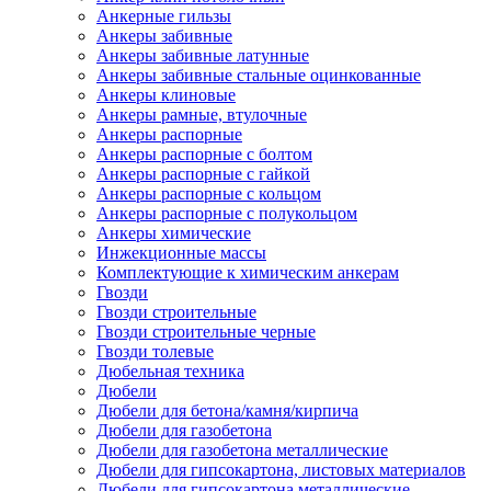
Анкерные гильзы
Анкеры забивные
Анкеры забивные латунные
Анкеры забивные стальные оцинкованные
Анкеры клиновые
Анкеры рамные, втулочные
Анкеры распорные
Анкеры распорные с болтом
Анкеры распорные с гайкой
Анкеры распорные с кольцом
Анкеры распорные с полукольцом
Анкеры химические
Инжекционные массы
Комплектующие к химическим анкерам
Гвозди
Гвозди строительные
Гвозди строительные черные
Гвозди толевые
Дюбельная техника
Дюбели
Дюбели для бетона/камня/кирпича
Дюбели для газобетона
Дюбели для газобетона металлические
Дюбели для гипсокартона, листовых материалов
Дюбели для гипсокартона металлические