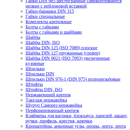
Гайки DIN 985 шестигранные самоконтрящиеся
низкие с нейлоновой вставкой
Гайки-барашки DIN 315
Гайки специальные
Комплекты крепежные
Болты с гайками
Болты с гайками и шайбами
Шайбы
Шайбы DIN, ISO
Шайбы DIN 125 (ISO 7089) плоские
Шайбы DIN 127 пружинные (гровер)
Шайбы DIN 9021 (ISO 7093) увеличенные
кузовные
Шпильки
Шпильки DIN
Шпильки DIN 976-1 (DIN 975) полнорезьбовые
Штифты
Штифты DIN, ISO
Нержавеющий крепеж
Такелаж нержавейка
Шуруп Саморез нержавейка
Перфорированный крепеж
Кляймеры для вагонки, блокхауса, панелей, шкант,
ручки, профиль, крестик, крючки
Кронштейны, анкерные углы, опоры, лента, лента