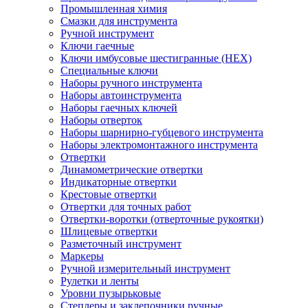
Промышленная химия
Смазки для инструмента
Ручной инструмент
Ключи гаечные
Ключи имбусовые шестигранные (HEX)
Специальные ключи
Наборы ручного инструмента
Наборы автоинструмента
Наборы гаечных ключей
Наборы отверток
Наборы шарнирно-губцевого инструмента
Наборы электромонтажного инструмента
Отвертки
Динамометрические отвертки
Индикаторные отвертки
Крестовые отвертки
Отвертки для точных работ
Отвертки-воротки (отверточные рукоятки)
Шлицевые отвертки
Разметочный инструмент
Маркеры
Ручной измерительный инструмент
Рулетки и ленты
Уровни пузырьковые
Степлеры и заклепочники ручные