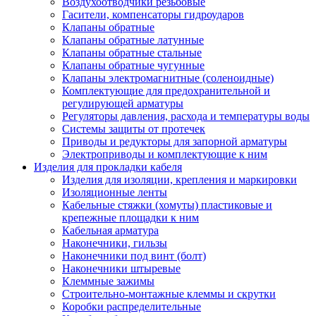
Воздухоотводчики резьбовые
Гасители, компенсаторы гидроударов
Клапаны обратные
Клапаны обратные латунные
Клапаны обратные стальные
Клапаны обратные чугунные
Клапаны электромагнитные (соленоидные)
Комплектующие для предохранительной и
регулирующей арматуры
Регуляторы давления, расхода и температуры воды
Системы защиты от протечек
Приводы и редукторы для запорной арматуры
Электроприводы и комплектующие к ним
Изделия для прокладки кабеля
Изделия для изоляции, крепления и маркировки
Изоляционные ленты
Кабельные стяжки (хомуты) пластиковые и
крепежные площадки к ним
Кабельная арматура
Наконечники, гильзы
Наконечники под винт (болт)
Наконечники штыревые
Клеммные зажимы
Строительно-монтажные клеммы и скрутки
Коробки распределительные