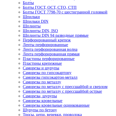
Болты
Болты ГОСТ, ОСТ, СТО, СТП
Болты ГОСТ 7798-70 с шестигранной головкой
Шпильки
Шпильки DIN
Шплинты
Шплинты DIN, ISO
Шплинты DIN 94 разводные прямые
Перфорированный крепеж
Ленты перфорированные
Лента перфорированная волна
Лента перфорированная прямая
Пластины перфорированные
Пластины крепежные
Саморезы и шурупы
Саморезы по гипсокартону
Саморезы гипсокартон-металл
Саморезы по металлу
Саморезы по металлу с прессшайбой и сверлом
Саморезы по металлу с прессшайбой острые
Саморезы, шурупы
Саморезы кровельные
Саморезы кровельные оцинкованные
Шурупы по бетону
Тросы, цепи, веревки, проволока