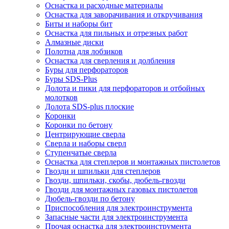
Оснастка и расходные материалы
Оснастка для заворачивания и откручивания
Биты и наборы бит
Оснастка для пильных и отрезных работ
Алмазные диски
Полотна для лобзиков
Оснастка для сверления и долбления
Буры для перфораторов
Буры SDS-Plus
Долота и пики для перфораторов и отбойных
молотков
Долота SDS-plus плоские
Коронки
Коронки по бетону
Центрирующие сверла
Сверла и наборы сверл
Ступенчатые сверла
Оснастка для степлеров и монтажных пистолетов
Гвозди и шпильки для степлеров
Гвозди, шпильки, скобы, дюбель-гвозди
Гвозди для монтажных газовых пистолетов
Дюбель-гвозди по бетону
Приспособления для электроинструмента
Запасные части для электроинструмента
Прочая оснастка для электроинструмента