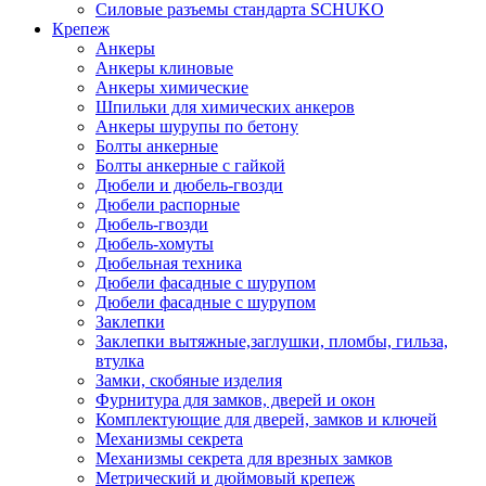
Силовые разъемы стандарта SCHUKO
Крепеж
Анкеры
Анкеры клиновые
Анкеры химические
Шпильки для химических анкеров
Анкеры шурупы по бетону
Болты анкерные
Болты анкерные с гайкой
Дюбели и дюбель-гвозди
Дюбели распорные
Дюбель-гвозди
Дюбель-хомуты
Дюбельная техника
Дюбели фасадные с шурупом
Дюбели фасадные с шурупом
Заклепки
Заклепки вытяжные,заглушки, пломбы, гильза,
втулка
Замки, скобяные изделия
Фурнитура для замков, дверей и окон
Комплектующие для дверей, замков и ключей
Механизмы секрета
Механизмы секрета для врезных замков
Метрический и дюймовый крепеж