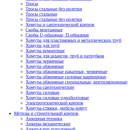
Тросы
Тросы стальные без оплетки
Тросы стальные
Тросы стальные без оплетки
Хомуты и сантехнический крепеж
Скобы монтажные
Скобы U-образные, П-образные
Хомуты для пластиковых и металлических труб
Хомуты для труб
Хомуты ремонтные
Хомуты для шлангов, труб и патрубков
Хомуты червячные
Хомуты обжимные
Хомуты обжимные накатные, червячные
Хомуты обжимные силовые шарнирные
Хомуты обжимные специальные, вентиляционные
Хомуты сантехнические
Хомуты силовые
Хомуты силовые одноболтовые
Электротехнический крепеж
Хомуты-стяжки, дюбель-хомут
Метизы и строительный крепеж
Анкерная техника
Анкеры механические
Анкер-клин потолочный