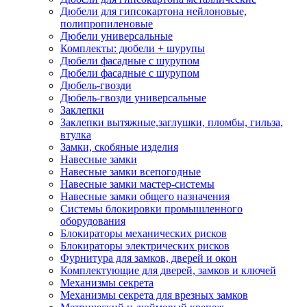
Дюбели для гипсокартона нейлоновые,
полипропиленовые
Дюбели универсальные
Комплекты: дюбели + шурупы
Дюбели фасадные с шурупом
Дюбели фасадные с шурупом
Дюбель-гвозди
Дюбель-гвозди универсальные
Заклепки
Заклепки вытяжные,заглушки, пломбы, гильза,
втулка
Замки, скобяные изделия
Навесные замки
Навесные замки всепогодные
Навесные замки мастер-системы
Навесные замки общего назначения
Системы блокировки промышленного
оборудования
Блокираторы механических рисков
Блокираторы электрических рисков
Фурнитура для замков, дверей и окон
Комплектующие для дверей, замков и ключей
Механизмы секрета
Механизмы секрета для врезных замков