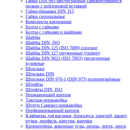
Гайки DIN 985 шестигранные самоконтрящиеся
низкие с нейлоновой вставкой
Гайки-барашки DIN 315
Гайки специальные
Комплекты крепежные
Болты с гайками
Болты с гайками и шайбами
Шайбы
Шайбы DIN, ISO
Шайбы DIN 125 (ISO 7089) плоские
Шайбы DIN 127 пружинные (гровер)
Шайбы DIN 9021 (ISO 7093) увеличенные
кузовные
Шпильки
Шпильки DIN
Шпильки DIN 976-1 (DIN 975) полнорезьбовые
Штифты
Штифты DIN, ISO
Нержавеющий крепеж
Такелаж нержавейка
Шуруп Саморез нержавейка
Перфорированный крепеж
Кляймеры для вагонки, блокхауса, панелей, шкант,
ручки, профиль, крестик, крючки
Кронштейны, анкерные углы, опоры, лента, лента