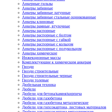
Анкерные гильзы
Анкеры забивные
Анкеры забивные латунные
Анкеры забивные стальные оцинкованные
Анкеры клиновые
Анкеры рамные, втулочные
Анкеры распорные
Анкеры распорные с болтом
Анкеры распорные с гайкой
Анкеры распорные с кольцом
Анкеры распорные с полукольцом
Анкеры химические
Инжекционные массы
Комплектующие к химическим анкерам
Гвозди
Гвозди строительные
Гвозди строительные черные
Гвозди толевые
Дюбельная техника
Дюбели
Дюбели для бетона/камня/кирпича
Дюбели для газобетона
Дюбели для газобетона металлические
Дюбели для гипсокартона, листовых материалов
Дюбели для гипсокартона металлические