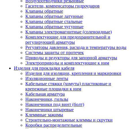
Воздухоотводчики резьбовые
Гасители, компенсаторы гидроударов
Клапаны обратные
Клапаны обратные латунные
Клапаны обратные стальные
Клапаны обратные чугунные
Клапаны электромагнитные (соленоидные)
Комплектующие для предохранительной и
регулирующей арматуры
Регуляторы давления, расхода и температуры воды
Системы защиты от протечек
Приводы и редукторы для запорной арматуры
Электроприводы и комплектующие к ним
Изделия для прокладки кабеля
Изделия для изоляции, крепления и маркировки
Изоляционные ленты
Кабельные стяжки (хомуты) пластиковые и
крепежные площадки к ним
Кабельная арматура
Наконечники, гильзы
Наконечники под винт (болт)
Наконечники штыревые
Клеммные зажимы
Строительно-монтажные клеммы и скрутки
Коробки распределительные