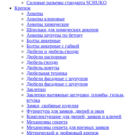
Силовые разъемы стандарта SCHUKO
Крепеж
Анкеры
Анкеры клиновые
Анкеры химические
Шпильки для химических анкеров
Анкеры шурупы по бетону
Болты анкерные
Болты анкерные с гайкой
Дюбели и дюбель-гвозди
Дюбели распорные
Дюбель-гвозди
Дюбель-хомуты
Дюбельная техника
Дюбели фасадные с шурупом
Дюбели фасадные с шурупом
Заклепки
Заклепки вытяжные,заглушки, пломбы, гильза,
втулка
Замки, скобяные изделия
Фурнитура для замков, дверей и окон
Комплектующие для дверей, замков и ключей
Механизмы секрета
Механизмы секрета для врезных замков
Метрический и дюймовый крепеж