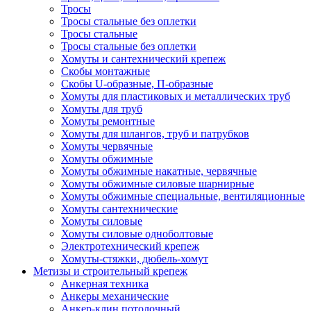
Тросы
Тросы стальные без оплетки
Тросы стальные
Тросы стальные без оплетки
Хомуты и сантехнический крепеж
Скобы монтажные
Скобы U-образные, П-образные
Хомуты для пластиковых и металлических труб
Хомуты для труб
Хомуты ремонтные
Хомуты для шлангов, труб и патрубков
Хомуты червячные
Хомуты обжимные
Хомуты обжимные накатные, червячные
Хомуты обжимные силовые шарнирные
Хомуты обжимные специальные, вентиляционные
Хомуты сантехнические
Хомуты силовые
Хомуты силовые одноболтовые
Электротехнический крепеж
Хомуты-стяжки, дюбель-хомут
Метизы и строительный крепеж
Анкерная техника
Анкеры механические
Анкер-клин потолочный