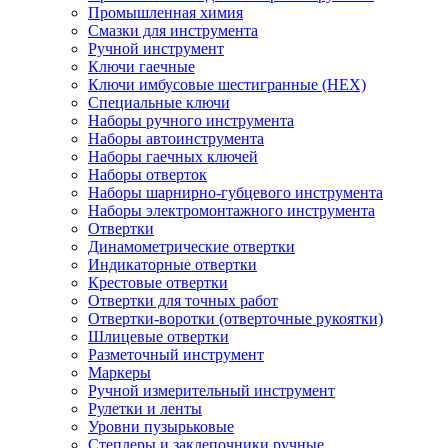
Промышленная химия
Смазки для инструмента
Ручной инструмент
Ключи гаечные
Ключи имбусовые шестигранные (HEX)
Специальные ключи
Наборы ручного инструмента
Наборы автоинструмента
Наборы гаечных ключей
Наборы отверток
Наборы шарнирно-губцевого инструмента
Наборы электромонтажного инструмента
Отвертки
Динамометрические отвертки
Индикаторные отвертки
Крестовые отвертки
Отвертки для точных работ
Отвертки-воротки (отверточные рукоятки)
Шлицевые отвертки
Разметочный инструмент
Маркеры
Ручной измерительный инструмент
Рулетки и ленты
Уровни пузырьковые
Степлеры и заклепочники ручные