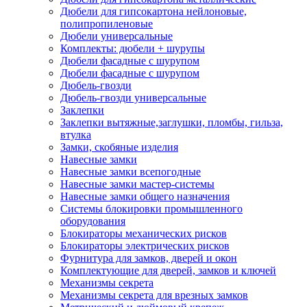
Дюбели для гипсокартона нейлоновые,
полипропиленовые
Дюбели универсальные
Комплекты: дюбели + шурупы
Дюбели фасадные с шурупом
Дюбели фасадные с шурупом
Дюбель-гвозди
Дюбель-гвозди универсальные
Заклепки
Заклепки вытяжные,заглушки, пломбы, гильза,
втулка
Замки, скобяные изделия
Навесные замки
Навесные замки всепогодные
Навесные замки мастер-системы
Навесные замки общего назначения
Системы блокировки промышленного
оборудования
Блокираторы механических рисков
Блокираторы электрических рисков
Фурнитура для замков, дверей и окон
Комплектующие для дверей, замков и ключей
Механизмы секрета
Механизмы секрета для врезных замков