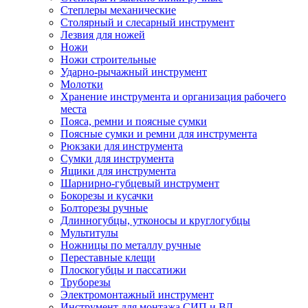
Степлеры механические
Столярный и слесарный инструмент
Лезвия для ножей
Ножи
Ножи строительные
Ударно-рычажный инструмент
Молотки
Хранение инструмента и организация рабочего
места
Пояса, ремни и поясные сумки
Поясные сумки и ремни для инструмента
Рюкзаки для инструмента
Сумки для инструмента
Ящики для инструмента
Шарнирно-губцевый инструмент
Бокорезы и кусачки
Болторезы ручные
Длинногубцы, утконосы и круглогубцы
Мультитулы
Ножницы по металлу ручные
Переставные клещи
Плоскогубцы и пассатижи
Труборезы
Электромонтажный инструмент
Инструмент для монтажа СИП и ВЛ