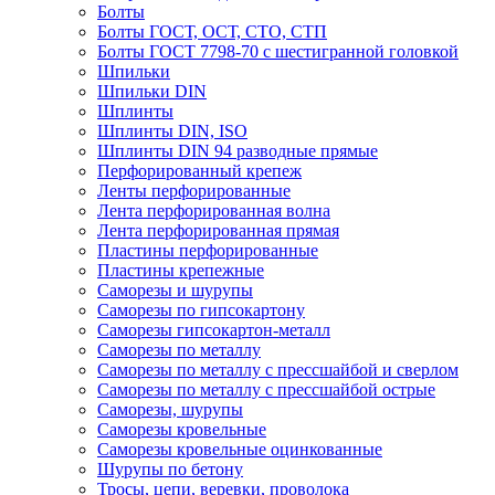
Болты
Болты ГОСТ, ОСТ, СТО, СТП
Болты ГОСТ 7798-70 с шестигранной головкой
Шпильки
Шпильки DIN
Шплинты
Шплинты DIN, ISO
Шплинты DIN 94 разводные прямые
Перфорированный крепеж
Ленты перфорированные
Лента перфорированная волна
Лента перфорированная прямая
Пластины перфорированные
Пластины крепежные
Саморезы и шурупы
Саморезы по гипсокартону
Саморезы гипсокартон-металл
Саморезы по металлу
Саморезы по металлу с прессшайбой и сверлом
Саморезы по металлу с прессшайбой острые
Саморезы, шурупы
Саморезы кровельные
Саморезы кровельные оцинкованные
Шурупы по бетону
Тросы, цепи, веревки, проволока