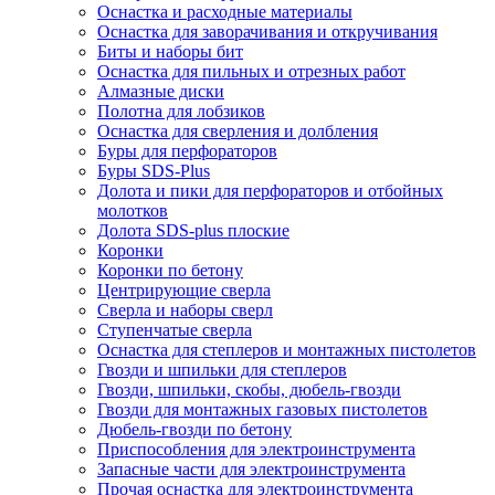
Оснастка и расходные материалы
Оснастка для заворачивания и откручивания
Биты и наборы бит
Оснастка для пильных и отрезных работ
Алмазные диски
Полотна для лобзиков
Оснастка для сверления и долбления
Буры для перфораторов
Буры SDS-Plus
Долота и пики для перфораторов и отбойных
молотков
Долота SDS-plus плоские
Коронки
Коронки по бетону
Центрирующие сверла
Сверла и наборы сверл
Ступенчатые сверла
Оснастка для степлеров и монтажных пистолетов
Гвозди и шпильки для степлеров
Гвозди, шпильки, скобы, дюбель-гвозди
Гвозди для монтажных газовых пистолетов
Дюбель-гвозди по бетону
Приспособления для электроинструмента
Запасные части для электроинструмента
Прочая оснастка для электроинструмента