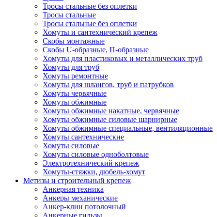
Тросы стальные без оплетки
Тросы стальные
Тросы стальные без оплетки
Хомуты и сантехнический крепеж
Скобы монтажные
Скобы U-образные, П-образные
Хомуты для пластиковых и металлических труб
Хомуты для труб
Хомуты ремонтные
Хомуты для шлангов, труб и патрубков
Хомуты червячные
Хомуты обжимные
Хомуты обжимные накатные, червячные
Хомуты обжимные силовые шарнирные
Хомуты обжимные специальные, вентиляционные
Хомуты сантехнические
Хомуты силовые
Хомуты силовые одноболтовые
Электротехнический крепеж
Хомуты-стяжки, дюбель-хомут
Метизы и строительный крепеж
Анкерная техника
Анкеры механические
Анкер-клин потолочный
Анкерные гильзы