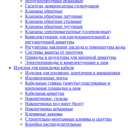
Воздухоотводчики резьбовые
Гасители, компенсаторы гидроударов
Клапаны обратные
Клапаны обратные латунные
Клапаны обратные стальные
Клапаны обратные чугунные
Клапаны электромагнитные (соленоидные)
Комплектующие для предохранительной и
регулирующей арматуры
Регуляторы давления, расхода и температуры воды
Системы защиты от протечек
Приводы и редукторы для запорной арматуры
Электроприводы и комплектующие к ним
Изделия для прокладки кабеля
Изделия для изоляции, крепления и маркировки
Изоляционные ленты
Кабельные стяжки (хомуты) пластиковые и
крепежные площадки к ним
Кабельная арматура
Наконечники, гильзы
Наконечники под винт (болт)
Наконечники штыревые
Клеммные зажимы
Строительно-монтажные клеммы и скрутки
Коробки распределительные