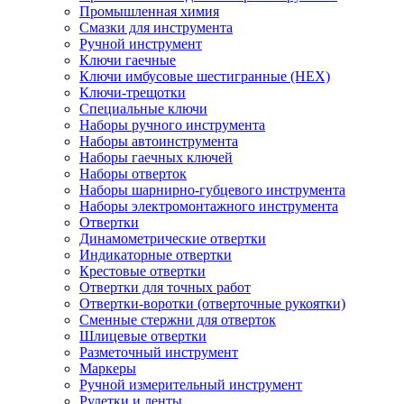
Промышленная химия
Смазки для инструмента
Ручной инструмент
Ключи гаечные
Ключи имбусовые шестигранные (HEX)
Ключи-трещотки
Специальные ключи
Наборы ручного инструмента
Наборы автоинструмента
Наборы гаечных ключей
Наборы отверток
Наборы шарнирно-губцевого инструмента
Наборы электромонтажного инструмента
Отвертки
Динамометрические отвертки
Индикаторные отвертки
Крестовые отвертки
Отвертки для точных работ
Отвертки-воротки (отверточные рукоятки)
Сменные стержни для отверток
Шлицевые отвертки
Разметочный инструмент
Маркеры
Ручной измерительный инструмент
Рулетки и ленты