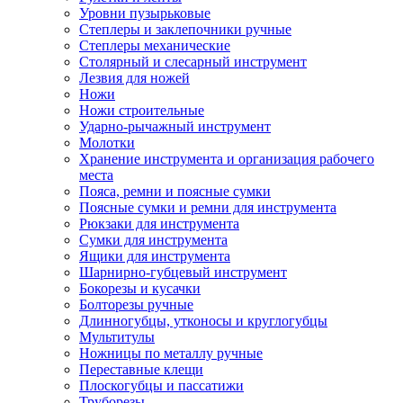
Уровни пузырьковые
Степлеры и заклепочники ручные
Степлеры механические
Столярный и слесарный инструмент
Лезвия для ножей
Ножи
Ножи строительные
Ударно-рычажный инструмент
Молотки
Хранение инструмента и организация рабочего
места
Пояса, ремни и поясные сумки
Поясные сумки и ремни для инструмента
Рюкзаки для инструмента
Сумки для инструмента
Ящики для инструмента
Шарнирно-губцевый инструмент
Бокорезы и кусачки
Болторезы ручные
Длинногубцы, утконосы и круглогубцы
Мультитулы
Ножницы по металлу ручные
Переставные клещи
Плоскогубцы и пассатижи
Труборезы