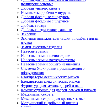
полипропиленовые
Дюбели универсальные
Комплекты: дюбели + шурупы
Дюбели фасадные с шурупом
Дюбели фасадные с шурупом
Дюбель-гвозди
Дюбель-гвозди универсальные
Заклепки
Заклепки вытяжные,заглушки, пломбы, гильза,
втулка
Замки, скобяные изделия
Навесные замки
Навесные замки всепогодные
Навесные замки мастер-системы
Навесные замки общего назначения
Системы блокировки промышленного
оборудования
Блокираторы механических рисков
Блокираторы электрических рисков
Фурнитура для замков, дверей и окон
Комплектующие для дверей, замков и ключей
Механизмы секрета
Механизмы секрета для врезных замков
Метрический и дюймовый крепеж