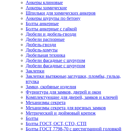
Анкеры клиновые
Анкеры химические
Шпильки для химических анкеров
Анкеры шурупы по бетону
Болты анкерные
Болты анкерные с гайкой
Дюбели и дюбель-гвозди
Дюбели распорные
Дюбель-гвозди
Дюбель-хомуты
Дюбельная техника
Дюбели фасадные с шурупом
Дюбели фасадные с шурупом
Заклепки
Заклепки вытяжные,заглушки, пломбы, гильза,
втулка
Замки, скобяные изделия
Фурнитура для замков, дверей и окон
Комплектующие для дверей, замков и ключей
Механизмы секрета
Механизмы секрета для врезных замков
Метрический и дюймовый крепеж
Болты
Болты ГОСТ, ОСТ, СТО, СТП
Болты ГОСТ 7798-70 с шестигранной головкой