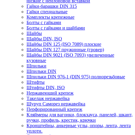
низкие с нейлоновой вставкой
Гайки-барашки DIN 315
Гайки специальные
Комплекты крепежные
Болты с гайками
Болты с гайками и шайбами
Шайбы
Шайбы DIN, ISO
Шайбы DIN 125 (ISO 7089) плоские
Шайбы DIN 127 пружинные (гровер)
Шайбы DIN 9021 (ISO 7093) увеличенные
кузовные
Шпильки
Шпильки DIN
Шпильки DIN 976-1 (DIN 975) полнорезьбовые
Штифты
Штифты DIN, ISO
Нержавеющий крепеж
Такелаж нержавейка
Шуруп Саморез нержавейка
Перфорированный крепеж
Кляймеры для вагонки, блокхауса, панелей, шкант,
ручки, профиль, крестик, крючки
Кронштейны, анкерные углы, опоры, лента, лента
уплотн.