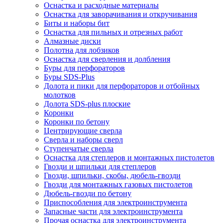
Оснастка и расходные материалы
Оснастка для заворачивания и откручивания
Биты и наборы бит
Оснастка для пильных и отрезных работ
Алмазные диски
Полотна для лобзиков
Оснастка для сверления и долбления
Буры для перфораторов
Буры SDS-Plus
Долота и пики для перфораторов и отбойных
молотков
Долота SDS-plus плоские
Коронки
Коронки по бетону
Центрирующие сверла
Сверла и наборы сверл
Ступенчатые сверла
Оснастка для степлеров и монтажных пистолетов
Гвозди и шпильки для степлеров
Гвозди, шпильки, скобы, дюбель-гвозди
Гвозди для монтажных газовых пистолетов
Дюбель-гвозди по бетону
Приспособления для электроинструмента
Запасные части для электроинструмента
Прочая оснастка для электроинструмента