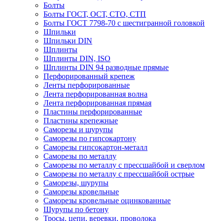
Болты
Болты ГОСТ, ОСТ, СТО, СТП
Болты ГОСТ 7798-70 с шестигранной головкой
Шпильки
Шпильки DIN
Шплинты
Шплинты DIN, ISO
Шплинты DIN 94 разводные прямые
Перфорированный крепеж
Ленты перфорированные
Лента перфорированная волна
Лента перфорированная прямая
Пластины перфорированные
Пластины крепежные
Саморезы и шурупы
Саморезы по гипсокартону
Саморезы гипсокартон-металл
Саморезы по металлу
Саморезы по металлу с прессшайбой и сверлом
Саморезы по металлу с прессшайбой острые
Саморезы, шурупы
Саморезы кровельные
Саморезы кровельные оцинкованные
Шурупы по бетону
Тросы, цепи, веревки, проволока