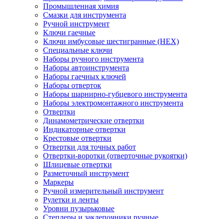
Промышленная химия
Смазки для инструмента
Ручной инструмент
Ключи гаечные
Ключи имбусовые шестигранные (HEX)
Специальные ключи
Наборы ручного инструмента
Наборы автоинструмента
Наборы гаечных ключей
Наборы отверток
Наборы шарнирно-губцевого инструмента
Наборы электромонтажного инструмента
Отвертки
Динамометрические отвертки
Индикаторные отвертки
Крестовые отвертки
Отвертки для точных работ
Отвертки-воротки (отверточные рукоятки)
Шлицевые отвертки
Разметочный инструмент
Маркеры
Ручной измерительный инструмент
Рулетки и ленты
Уровни пузырьковые
Степлеры и заклепочники ручные