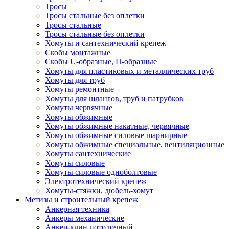
Тросы
Тросы стальные без оплетки
Тросы стальные
Тросы стальные без оплетки
Хомуты и сантехнический крепеж
Скобы монтажные
Скобы U-образные, П-образные
Хомуты для пластиковых и металлических труб
Хомуты для труб
Хомуты ремонтные
Хомуты для шлангов, труб и патрубков
Хомуты червячные
Хомуты обжимные
Хомуты обжимные накатные, червячные
Хомуты обжимные силовые шарнирные
Хомуты обжимные специальные, вентиляционные
Хомуты сантехнические
Хомуты силовые
Хомуты силовые одноболтовые
Электротехнический крепеж
Хомуты-стяжки, дюбель-хомут
Метизы и строительный крепеж
Анкерная техника
Анкеры механические
Анкер-клин потолочный