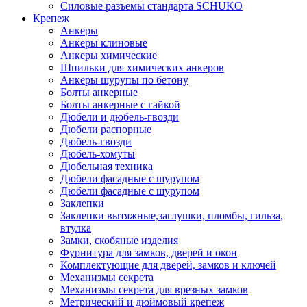
Силовые разъемы стандарта SCHUKO
Крепеж
Анкеры
Анкеры клиновые
Анкеры химические
Шпильки для химических анкеров
Анкеры шурупы по бетону
Болты анкерные
Болты анкерные с гайкой
Дюбели и дюбель-гвозди
Дюбели распорные
Дюбель-гвозди
Дюбель-хомуты
Дюбельная техника
Дюбели фасадные с шурупом
Дюбели фасадные с шурупом
Заклепки
Заклепки вытяжные,заглушки, пломбы, гильза,
втулка
Замки, скобяные изделия
Фурнитура для замков, дверей и окон
Комплектующие для дверей, замков и ключей
Механизмы секрета
Механизмы секрета для врезных замков
Метрический и дюймовый крепеж