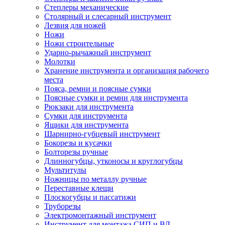
Степлеры механические
Столярный и слесарный инструмент
Лезвия для ножей
Ножи
Ножи строительные
Ударно-рычажный инструмент
Молотки
Хранение инструмента и организация рабочего
места
Пояса, ремни и поясные сумки
Поясные сумки и ремни для инструмента
Рюкзаки для инструмента
Сумки для инструмента
Ящики для инструмента
Шарнирно-губцевый инструмент
Бокорезы и кусачки
Болторезы ручные
Длинногубцы, утконосы и круглогубцы
Мультитулы
Ножницы по металлу ручные
Переставные клещи
Плоскогубцы и пассатижи
Труборезы
Электромонтажный инструмент
Инструмент для монтажа СИП и ВЛ