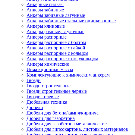
Анкерные гильзы
Анкеры забивные
Анкеры забивные латунные
Анкеры забивные стальные оцинкованные
Анкеры клиновые
Анкеры рамные, втулочные
Анкеры распорные
Анкеры распорные с болтом
Анкеры распорные с гайкой
Анкеры распорные с кольцом
Анкеры распорные с полукольцом
Анкеры химические
Инжекционные массы
Комплектующие к химическим анкерам
Гвозди
Гвозди строительные
Гвозди строительные черные
Гвозди толевые
Дюбельная техника
Дюбели
Дюбели для бетона/камня/кирпича
Дюбели для газобетона
Дюбели для газобетона металлические
Дюбели для гипсокартона, листовых материалов
Дюбели для гипсокартона металлические