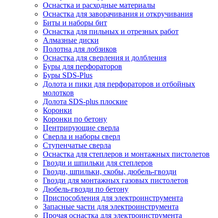
Оснастка и расходные материалы
Оснастка для заворачивания и откручивания
Биты и наборы бит
Оснастка для пильных и отрезных работ
Алмазные диски
Полотна для лобзиков
Оснастка для сверления и долбления
Буры для перфораторов
Буры SDS-Plus
Долота и пики для перфораторов и отбойных
молотков
Долота SDS-plus плоские
Коронки
Коронки по бетону
Центрирующие сверла
Сверла и наборы сверл
Ступенчатые сверла
Оснастка для степлеров и монтажных пистолетов
Гвозди и шпильки для степлеров
Гвозди, шпильки, скобы, дюбель-гвозди
Гвозди для монтажных газовых пистолетов
Дюбель-гвозди по бетону
Приспособления для электроинструмента
Запасные части для электроинструмента
Прочая оснастка для электроинструмента