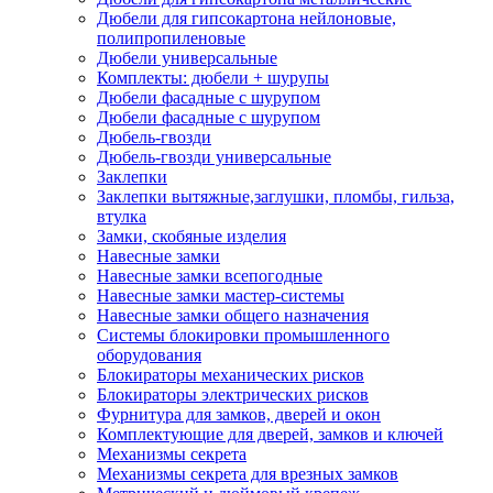
Дюбели для гипсокартона нейлоновые,
полипропиленовые
Дюбели универсальные
Комплекты: дюбели + шурупы
Дюбели фасадные с шурупом
Дюбели фасадные с шурупом
Дюбель-гвозди
Дюбель-гвозди универсальные
Заклепки
Заклепки вытяжные,заглушки, пломбы, гильза,
втулка
Замки, скобяные изделия
Навесные замки
Навесные замки всепогодные
Навесные замки мастер-системы
Навесные замки общего назначения
Системы блокировки промышленного
оборудования
Блокираторы механических рисков
Блокираторы электрических рисков
Фурнитура для замков, дверей и окон
Комплектующие для дверей, замков и ключей
Механизмы секрета
Механизмы секрета для врезных замков