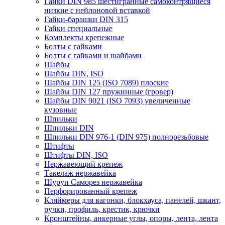
Гайки DIN 985 шестигранные самоконтрящиеся
низкие с нейлоновой вставкой
Гайки-барашки DIN 315
Гайки специальные
Комплекты крепежные
Болты с гайками
Болты с гайками и шайбами
Шайбы
Шайбы DIN, ISO
Шайбы DIN 125 (ISO 7089) плоские
Шайбы DIN 127 пружинные (гровер)
Шайбы DIN 9021 (ISO 7093) увеличенные
кузовные
Шпильки
Шпильки DIN
Шпильки DIN 976-1 (DIN 975) полнорезьбовые
Штифты
Штифты DIN, ISO
Нержавеющий крепеж
Такелаж нержавейка
Шуруп Саморез нержавейка
Перфорированный крепеж
Кляймеры для вагонки, блокхауса, панелей, шкант,
ручки, профиль, крестик, крючки
Кронштейны, анкерные углы, опоры, лента, лента