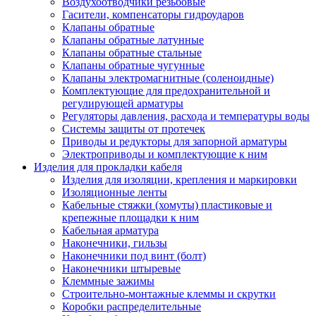
Воздухоотводчики резьбовые
Гасители, компенсаторы гидроударов
Клапаны обратные
Клапаны обратные латунные
Клапаны обратные стальные
Клапаны обратные чугунные
Клапаны электромагнитные (соленоидные)
Комплектующие для предохранительной и
регулирующей арматуры
Регуляторы давления, расхода и температуры воды
Системы защиты от протечек
Приводы и редукторы для запорной арматуры
Электроприводы и комплектующие к ним
Изделия для прокладки кабеля
Изделия для изоляции, крепления и маркировки
Изоляционные ленты
Кабельные стяжки (хомуты) пластиковые и
крепежные площадки к ним
Кабельная арматура
Наконечники, гильзы
Наконечники под винт (болт)
Наконечники штыревые
Клеммные зажимы
Строительно-монтажные клеммы и скрутки
Коробки распределительные