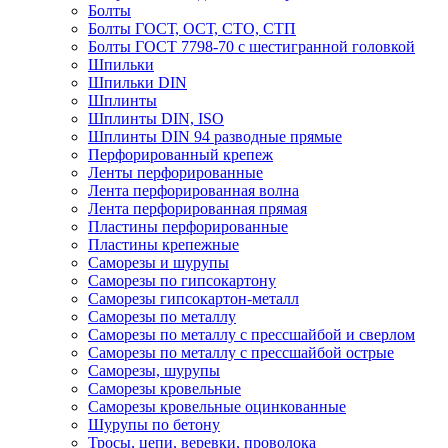
Болты
Болты ГОСТ, ОСТ, СТО, СТП
Болты ГОСТ 7798-70 с шестигранной головкой
Шпильки
Шпильки DIN
Шплинты
Шплинты DIN, ISO
Шплинты DIN 94 разводные прямые
Перфорированный крепеж
Ленты перфорированные
Лента перфорированная волна
Лента перфорированная прямая
Пластины перфорированные
Пластины крепежные
Саморезы и шурупы
Саморезы по гипсокартону
Саморезы гипсокартон-металл
Саморезы по металлу
Саморезы по металлу с прессшайбой и сверлом
Саморезы по металлу с прессшайбой острые
Саморезы, шурупы
Саморезы кровельные
Саморезы кровельные оцинкованные
Шурупы по бетону
Тросы, цепи, веревки, проволока