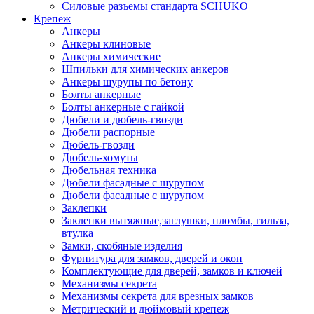
Силовые разъемы стандарта SCHUKO
Крепеж
Анкеры
Анкеры клиновые
Анкеры химические
Шпильки для химических анкеров
Анкеры шурупы по бетону
Болты анкерные
Болты анкерные с гайкой
Дюбели и дюбель-гвозди
Дюбели распорные
Дюбель-гвозди
Дюбель-хомуты
Дюбельная техника
Дюбели фасадные с шурупом
Дюбели фасадные с шурупом
Заклепки
Заклепки вытяжные,заглушки, пломбы, гильза,
втулка
Замки, скобяные изделия
Фурнитура для замков, дверей и окон
Комплектующие для дверей, замков и ключей
Механизмы секрета
Механизмы секрета для врезных замков
Метрический и дюймовый крепеж