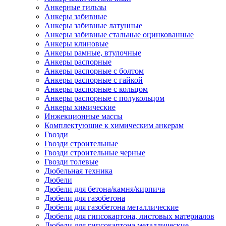
Анкерные гильзы
Анкеры забивные
Анкеры забивные латунные
Анкеры забивные стальные оцинкованные
Анкеры клиновые
Анкеры рамные, втулочные
Анкеры распорные
Анкеры распорные с болтом
Анкеры распорные с гайкой
Анкеры распорные с кольцом
Анкеры распорные с полукольцом
Анкеры химические
Инжекционные массы
Комплектующие к химическим анкерам
Гвозди
Гвозди строительные
Гвозди строительные черные
Гвозди толевые
Дюбельная техника
Дюбели
Дюбели для бетона/камня/кирпича
Дюбели для газобетона
Дюбели для газобетона металлические
Дюбели для гипсокартона, листовых материалов
Дюбели для гипсокартона металлические