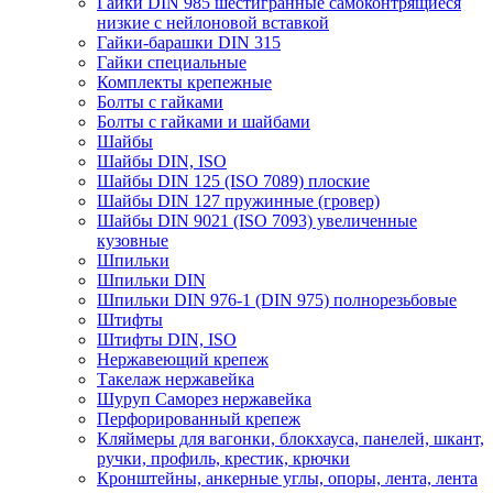
Гайки DIN 985 шестигранные самоконтрящиеся
низкие с нейлоновой вставкой
Гайки-барашки DIN 315
Гайки специальные
Комплекты крепежные
Болты с гайками
Болты с гайками и шайбами
Шайбы
Шайбы DIN, ISO
Шайбы DIN 125 (ISO 7089) плоские
Шайбы DIN 127 пружинные (гровер)
Шайбы DIN 9021 (ISO 7093) увеличенные
кузовные
Шпильки
Шпильки DIN
Шпильки DIN 976-1 (DIN 975) полнорезьбовые
Штифты
Штифты DIN, ISO
Нержавеющий крепеж
Такелаж нержавейка
Шуруп Саморез нержавейка
Перфорированный крепеж
Кляймеры для вагонки, блокхауса, панелей, шкант,
ручки, профиль, крестик, крючки
Кронштейны, анкерные углы, опоры, лента, лента