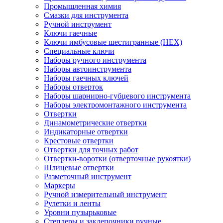
Промышленная химия
Смазки для инструмента
Ручной инструмент
Ключи гаечные
Ключи имбусовые шестигранные (HEX)
Специальные ключи
Наборы ручного инструмента
Наборы автоинструмента
Наборы гаечных ключей
Наборы отверток
Наборы шарнирно-губцевого инструмента
Наборы электромонтажного инструмента
Отвертки
Динамометрические отвертки
Индикаторные отвертки
Крестовые отвертки
Отвертки для точных работ
Отвертки-воротки (отверточные рукоятки)
Шлицевые отвертки
Разметочный инструмент
Маркеры
Ручной измерительный инструмент
Рулетки и ленты
Уровни пузырьковые
Степлеры и заклепочники ручные