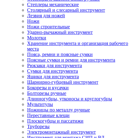
Степлеры механические
Столярный и слесарный инструмент
Лезвия для ножей
Ножи
Ножи строительные
Ударно-рычажный инструмент
Молотки
Хранение инструмента и организация рабочего
места
Пояса, ремни и поясные сумки
Поясные сумки и ремни для инструмента
Рюкзаки для инструмента
Сумки для инструмента
Ящики для инструмента
Шарнирно-губцевый инструмент
Бокорезы и кусачки
Болторезы ручные
Длинногубцы, утконосы и круглогубцы
Мультитулы
Ножницы по металлу ручные
Переставные клещи
Плоскогубцы и пассатижи
Труборезы
Электромонтажный инструмент
Инструмент для монтажа СИП и ВЛ