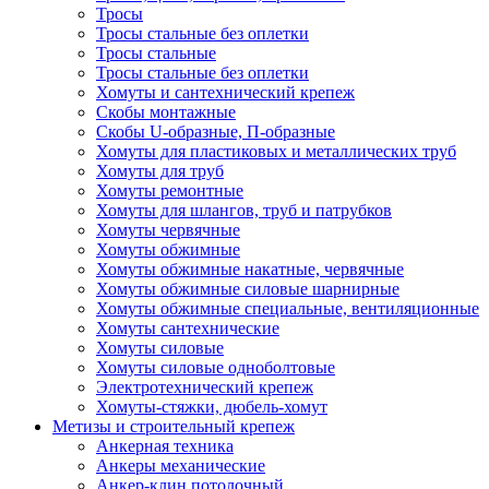
Тросы
Тросы стальные без оплетки
Тросы стальные
Тросы стальные без оплетки
Хомуты и сантехнический крепеж
Скобы монтажные
Скобы U-образные, П-образные
Хомуты для пластиковых и металлических труб
Хомуты для труб
Хомуты ремонтные
Хомуты для шлангов, труб и патрубков
Хомуты червячные
Хомуты обжимные
Хомуты обжимные накатные, червячные
Хомуты обжимные силовые шарнирные
Хомуты обжимные специальные, вентиляционные
Хомуты сантехнические
Хомуты силовые
Хомуты силовые одноболтовые
Электротехнический крепеж
Хомуты-стяжки, дюбель-хомут
Метизы и строительный крепеж
Анкерная техника
Анкеры механические
Анкер-клин потолочный