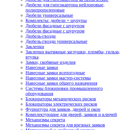
Дюбели для гипсокартона нейлоновые,
полипропиленовые
Дюбели универсальные
Комплекты: дюбели + шурупы
Дюбели фасадные с шурупом
Дюбели фасадные с шурупом
Дюбель-гвозди
Дюбель-гвозди универсальные
Заклепки
Заклепки вытяжные,заглушки, пломбы, гильза,
втулка
Замки, скобяные изделия
Навесные замки
Навесные замки всепогодные
Навесные замки мастер-системы
Навесные замки общего назначения
Системы блокировки промышленного
оборудования
Блокираторы механических рисков
Блокираторы электрических рисков
Фурнитура для замков, дверей и окон
Комплектующие для дверей, замков и ключей
Механизмы секрета
Механизмы секрета для врезных замков