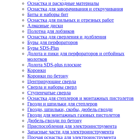
Оснастка и расходные материалы
Оснастка для заворачивания и откручивания
Биты и наборы бит
Оснастка для пильных и отрезных работ
Алмазные диски
Полотна для лобзиков
Оснастка для сверления и долбления
Буры для перфораторов
Буры SDS-Plus
Долота и пики для перфораторов и отбойных
молотков
Долота SDS-plus плоские
Коронки
Коронки по бетону
Центрирующие сверла
Сверла и наборы сверл
Ступенчатые сверла
Оснастка для степлеров и монтажных пистолетов
Гвозди и шпильки для степлеров
Гвозди, шпильки, скобы, дюбель-гвозди
Гвозди для монтажных газовых пистолетов
Дюбель-гвозди по бетону
Приспособления для электроинструмента
Запасные части для электроинструмента
Прочая оснастка для электроинструмента