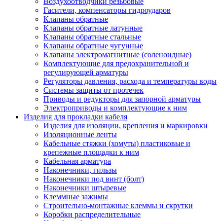
Воздухоотводчики резьбовые
Гасители, компенсаторы гидроударов
Клапаны обратные
Клапаны обратные латунные
Клапаны обратные стальные
Клапаны обратные чугунные
Клапаны электромагнитные (соленоидные)
Комплектующие для предохранительной и
регулирующей арматуры
Регуляторы давления, расхода и температуры воды
Системы защиты от протечек
Приводы и редукторы для запорной арматуры
Электроприводы и комплектующие к ним
Изделия для прокладки кабеля
Изделия для изоляции, крепления и маркировки
Изоляционные ленты
Кабельные стяжки (хомуты) пластиковые и
крепежные площадки к ним
Кабельная арматура
Наконечники, гильзы
Наконечники под винт (болт)
Наконечники штыревые
Клеммные зажимы
Строительно-монтажные клеммы и скрутки
Коробки распределительные