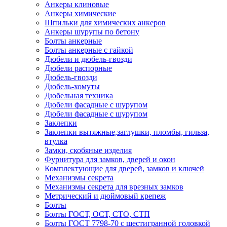
Анкеры клиновые
Анкеры химические
Шпильки для химических анкеров
Анкеры шурупы по бетону
Болты анкерные
Болты анкерные с гайкой
Дюбели и дюбель-гвозди
Дюбели распорные
Дюбель-гвозди
Дюбель-хомуты
Дюбельная техника
Дюбели фасадные с шурупом
Дюбели фасадные с шурупом
Заклепки
Заклепки вытяжные,заглушки, пломбы, гильза,
втулка
Замки, скобяные изделия
Фурнитура для замков, дверей и окон
Комплектующие для дверей, замков и ключей
Механизмы секрета
Механизмы секрета для врезных замков
Метрический и дюймовый крепеж
Болты
Болты ГОСТ, ОСТ, СТО, СТП
Болты ГОСТ 7798-70 с шестигранной головкой