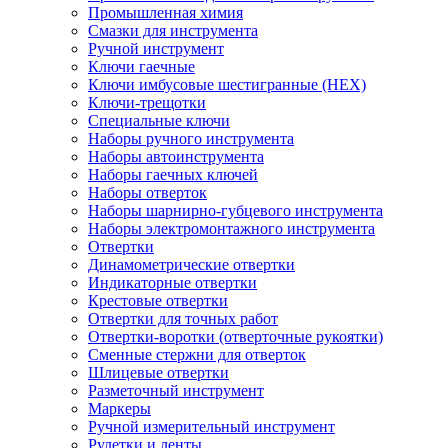
Промышленная химия
Смазки для инструмента
Ручной инструмент
Ключи гаечные
Ключи имбусовые шестигранные (HEX)
Ключи-трещотки
Специальные ключи
Наборы ручного инструмента
Наборы автоинструмента
Наборы гаечных ключей
Наборы отверток
Наборы шарнирно-губцевого инструмента
Наборы электромонтажного инструмента
Отвертки
Динамометрические отвертки
Индикаторные отвертки
Крестовые отвертки
Отвертки для точных работ
Отвертки-воротки (отверточные рукоятки)
Сменные стержни для отверток
Шлицевые отвертки
Разметочный инструмент
Маркеры
Ручной измерительный инструмент
Рулетки и ленты