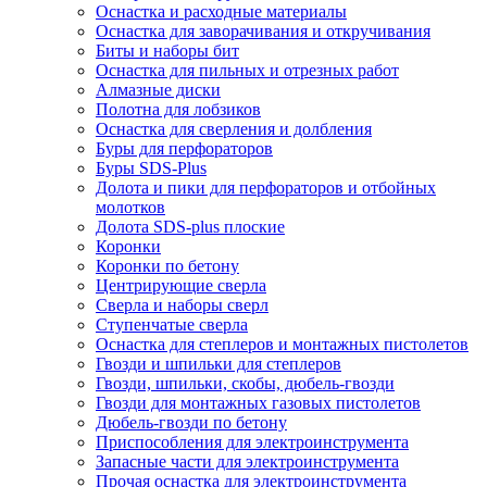
Оснастка и расходные материалы
Оснастка для заворачивания и откручивания
Биты и наборы бит
Оснастка для пильных и отрезных работ
Алмазные диски
Полотна для лобзиков
Оснастка для сверления и долбления
Буры для перфораторов
Буры SDS-Plus
Долота и пики для перфораторов и отбойных
молотков
Долота SDS-plus плоские
Коронки
Коронки по бетону
Центрирующие сверла
Сверла и наборы сверл
Ступенчатые сверла
Оснастка для степлеров и монтажных пистолетов
Гвозди и шпильки для степлеров
Гвозди, шпильки, скобы, дюбель-гвозди
Гвозди для монтажных газовых пистолетов
Дюбель-гвозди по бетону
Приспособления для электроинструмента
Запасные части для электроинструмента
Прочая оснастка для электроинструмента