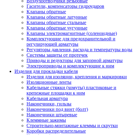
Воздухоотводчики резьбовые
Гасители, компенсаторы гидроударов
Клапаны обратные
Клапаны обратные латунные
Клапаны обратные стальные
Клапаны обратные чугунные
Клапаны электромагнитные (соленоидные)
Комплектующие для предохранительной и
регулирующей арматуры
Регуляторы давления, расхода и температуры воды
Системы защиты от протечек
Приводы и редукторы для запорной арматуры
Электроприводы и комплектующие к ним
Изделия для прокладки кабеля
Изделия для изоляции, крепления и маркировки
Изоляционные ленты
Кабельные стяжки (хомуты) пластиковые и
крепежные площадки к ним
Кабельная арматура
Наконечники, гильзы
Наконечники под винт (болт)
Наконечники штыревые
Клеммные зажимы
Строительно-монтажные клеммы и скрутки
Коробки распределительные