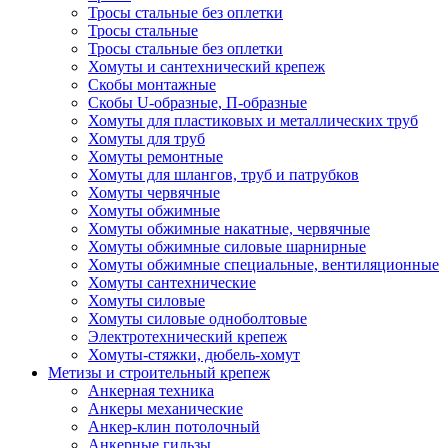
Тросы стальные без оплетки
Тросы стальные
Тросы стальные без оплетки
Хомуты и сантехнический крепеж
Скобы монтажные
Скобы U-образные, П-образные
Хомуты для пластиковых и металлических труб
Хомуты для труб
Хомуты ремонтные
Хомуты для шлангов, труб и патрубков
Хомуты червячные
Хомуты обжимные
Хомуты обжимные накатные, червячные
Хомуты обжимные силовые шарнирные
Хомуты обжимные специальные, вентиляционные
Хомуты сантехнические
Хомуты силовые
Хомуты силовые одноболтовые
Электротехнический крепеж
Хомуты-стяжки, дюбель-хомут
Метизы и строительный крепеж
Анкерная техника
Анкеры механические
Анкер-клин потолочный
Анкерные гильзы