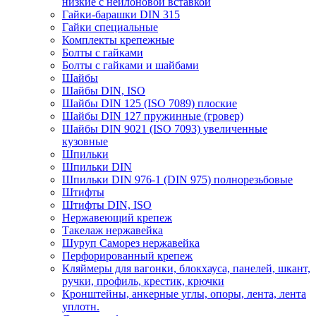
низкие с нейлоновой вставкой
Гайки-барашки DIN 315
Гайки специальные
Комплекты крепежные
Болты с гайками
Болты с гайками и шайбами
Шайбы
Шайбы DIN, ISO
Шайбы DIN 125 (ISO 7089) плоские
Шайбы DIN 127 пружинные (гровер)
Шайбы DIN 9021 (ISO 7093) увеличенные
кузовные
Шпильки
Шпильки DIN
Шпильки DIN 976-1 (DIN 975) полнорезьбовые
Штифты
Штифты DIN, ISO
Нержавеющий крепеж
Такелаж нержавейка
Шуруп Саморез нержавейка
Перфорированный крепеж
Кляймеры для вагонки, блокхауса, панелей, шкант,
ручки, профиль, крестик, крючки
Кронштейны, анкерные углы, опоры, лента, лента
уплотн.