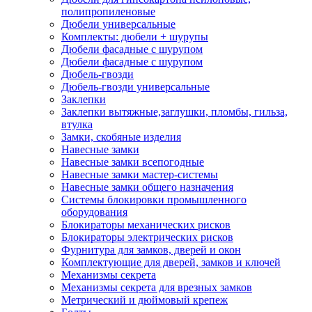
полипропиленовые
Дюбели универсальные
Комплекты: дюбели + шурупы
Дюбели фасадные с шурупом
Дюбели фасадные с шурупом
Дюбель-гвозди
Дюбель-гвозди универсальные
Заклепки
Заклепки вытяжные,заглушки, пломбы, гильза,
втулка
Замки, скобяные изделия
Навесные замки
Навесные замки всепогодные
Навесные замки мастер-системы
Навесные замки общего назначения
Системы блокировки промышленного
оборудования
Блокираторы механических рисков
Блокираторы электрических рисков
Фурнитура для замков, дверей и окон
Комплектующие для дверей, замков и ключей
Механизмы секрета
Механизмы секрета для врезных замков
Метрический и дюймовый крепеж