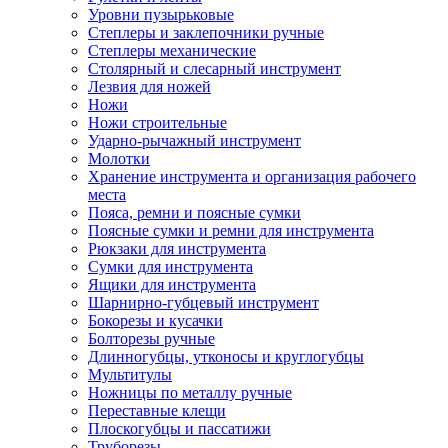
Уровни пузырьковые
Степлеры и заклепочники ручные
Степлеры механические
Столярный и слесарный инструмент
Лезвия для ножей
Ножи
Ножи строительные
Ударно-рычажный инструмент
Молотки
Хранение инструмента и организация рабочего
места
Пояса, ремни и поясные сумки
Поясные сумки и ремни для инструмента
Рюкзаки для инструмента
Сумки для инструмента
Ящики для инструмента
Шарнирно-губцевый инструмент
Бокорезы и кусачки
Болторезы ручные
Длинногубцы, утконосы и круглогубцы
Мультитулы
Ножницы по металлу ручные
Переставные клещи
Плоскогубцы и пассатижи
Труборезы