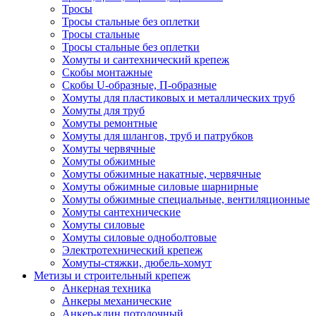
Тросы
Тросы стальные без оплетки
Тросы стальные
Тросы стальные без оплетки
Хомуты и сантехнический крепеж
Скобы монтажные
Скобы U-образные, П-образные
Хомуты для пластиковых и металлических труб
Хомуты для труб
Хомуты ремонтные
Хомуты для шлангов, труб и патрубков
Хомуты червячные
Хомуты обжимные
Хомуты обжимные накатные, червячные
Хомуты обжимные силовые шарнирные
Хомуты обжимные специальные, вентиляционные
Хомуты сантехнические
Хомуты силовые
Хомуты силовые одноболтовые
Электротехнический крепеж
Хомуты-стяжки, дюбель-хомут
Метизы и строительный крепеж
Анкерная техника
Анкеры механические
Анкер-клин потолочный