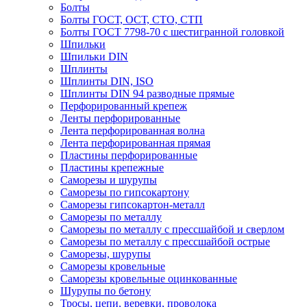
Болты
Болты ГОСТ, ОСТ, СТО, СТП
Болты ГОСТ 7798-70 с шестигранной головкой
Шпильки
Шпильки DIN
Шплинты
Шплинты DIN, ISO
Шплинты DIN 94 разводные прямые
Перфорированный крепеж
Ленты перфорированные
Лента перфорированная волна
Лента перфорированная прямая
Пластины перфорированные
Пластины крепежные
Саморезы и шурупы
Саморезы по гипсокартону
Саморезы гипсокартон-металл
Саморезы по металлу
Саморезы по металлу с прессшайбой и сверлом
Саморезы по металлу с прессшайбой острые
Саморезы, шурупы
Саморезы кровельные
Саморезы кровельные оцинкованные
Шурупы по бетону
Тросы, цепи, веревки, проволока