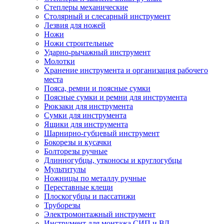
Степлеры механические
Столярный и слесарный инструмент
Лезвия для ножей
Ножи
Ножи строительные
Ударно-рычажный инструмент
Молотки
Хранение инструмента и организация рабочего
места
Пояса, ремни и поясные сумки
Поясные сумки и ремни для инструмента
Рюкзаки для инструмента
Сумки для инструмента
Ящики для инструмента
Шарнирно-губцевый инструмент
Бокорезы и кусачки
Болторезы ручные
Длинногубцы, утконосы и круглогубцы
Мультитулы
Ножницы по металлу ручные
Переставные клещи
Плоскогубцы и пассатижи
Труборезы
Электромонтажный инструмент
Инструмент для монтажа СИП и ВЛ