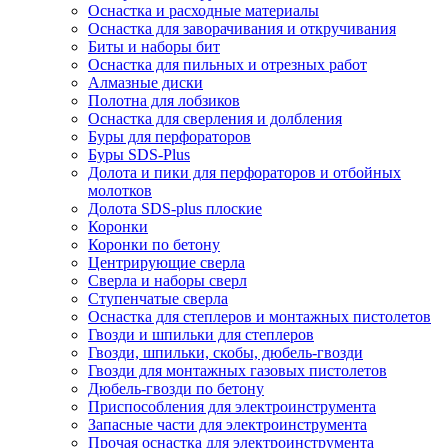
Оснастка и расходные материалы
Оснастка для заворачивания и откручивания
Биты и наборы бит
Оснастка для пильных и отрезных работ
Алмазные диски
Полотна для лобзиков
Оснастка для сверления и долбления
Буры для перфораторов
Буры SDS-Plus
Долота и пики для перфораторов и отбойных
молотков
Долота SDS-plus плоские
Коронки
Коронки по бетону
Центрирующие сверла
Сверла и наборы сверл
Ступенчатые сверла
Оснастка для степлеров и монтажных пистолетов
Гвозди и шпильки для степлеров
Гвозди, шпильки, скобы, дюбель-гвозди
Гвозди для монтажных газовых пистолетов
Дюбель-гвозди по бетону
Приспособления для электроинструмента
Запасные части для электроинструмента
Прочая оснастка для электроинструмента