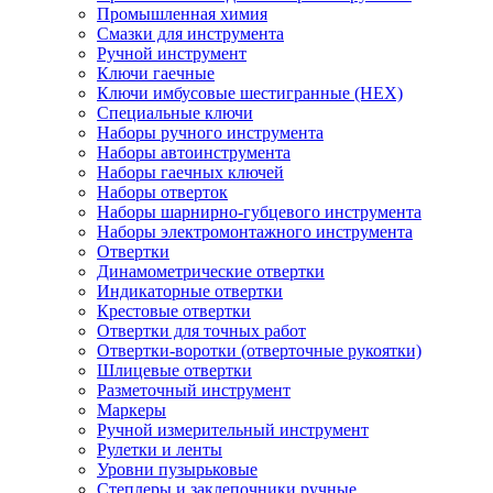
Промышленная химия
Смазки для инструмента
Ручной инструмент
Ключи гаечные
Ключи имбусовые шестигранные (HEX)
Специальные ключи
Наборы ручного инструмента
Наборы автоинструмента
Наборы гаечных ключей
Наборы отверток
Наборы шарнирно-губцевого инструмента
Наборы электромонтажного инструмента
Отвертки
Динамометрические отвертки
Индикаторные отвертки
Крестовые отвертки
Отвертки для точных работ
Отвертки-воротки (отверточные рукоятки)
Шлицевые отвертки
Разметочный инструмент
Маркеры
Ручной измерительный инструмент
Рулетки и ленты
Уровни пузырьковые
Степлеры и заклепочники ручные