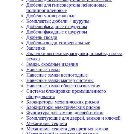
Дюбели для гипсокартона нейлоновые,
полипропиленовые
Дюбели универсальные
Комплекты: дюбели + шурупы
Дюбели фасадные с шурупом
Дюбели фасадные с шурупом
Дюбель-гвозди
Дюбель-гвозди универсальные
Заклепки
Заклепки вытяжные,заглушки, пломбы, гильза,
втулка
Замки, скобяные изделия
Навесные замки
Навесные замки всепогодные
Навесные замки мастер-системы
Навесные замки общего назначения
Системы блокировки промышленного
оборудования
Блокираторы механических рисков
Блокираторы электрических рисков
Фурнитура для замков, дверей и окон
Комплектующие для дверей, замков и ключей
Механизмы секрета
Механизмы секрета для врезных замков