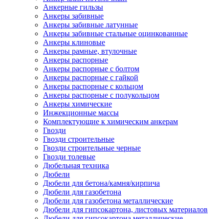
Анкерные гильзы
Анкеры забивные
Анкеры забивные латунные
Анкеры забивные стальные оцинкованные
Анкеры клиновые
Анкеры рамные, втулочные
Анкеры распорные
Анкеры распорные с болтом
Анкеры распорные с гайкой
Анкеры распорные с кольцом
Анкеры распорные с полукольцом
Анкеры химические
Инжекционные массы
Комплектующие к химическим анкерам
Гвозди
Гвозди строительные
Гвозди строительные черные
Гвозди толевые
Дюбельная техника
Дюбели
Дюбели для бетона/камня/кирпича
Дюбели для газобетона
Дюбели для газобетона металлические
Дюбели для гипсокартона, листовых материалов
Дюбели для гипсокартона металлические