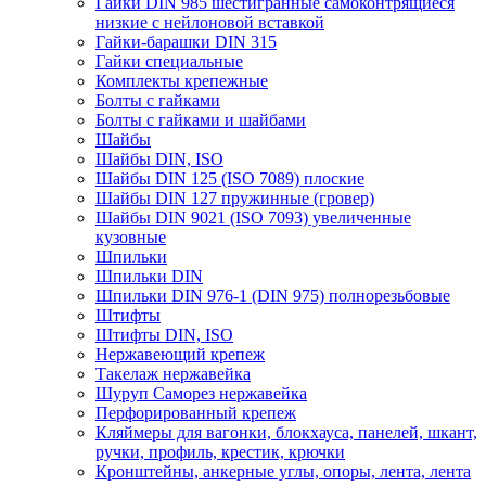
Гайки DIN 985 шестигранные самоконтрящиеся
низкие с нейлоновой вставкой
Гайки-барашки DIN 315
Гайки специальные
Комплекты крепежные
Болты с гайками
Болты с гайками и шайбами
Шайбы
Шайбы DIN, ISO
Шайбы DIN 125 (ISO 7089) плоские
Шайбы DIN 127 пружинные (гровер)
Шайбы DIN 9021 (ISO 7093) увеличенные
кузовные
Шпильки
Шпильки DIN
Шпильки DIN 976-1 (DIN 975) полнорезьбовые
Штифты
Штифты DIN, ISO
Нержавеющий крепеж
Такелаж нержавейка
Шуруп Саморез нержавейка
Перфорированный крепеж
Кляймеры для вагонки, блокхауса, панелей, шкант,
ручки, профиль, крестик, крючки
Кронштейны, анкерные углы, опоры, лента, лента