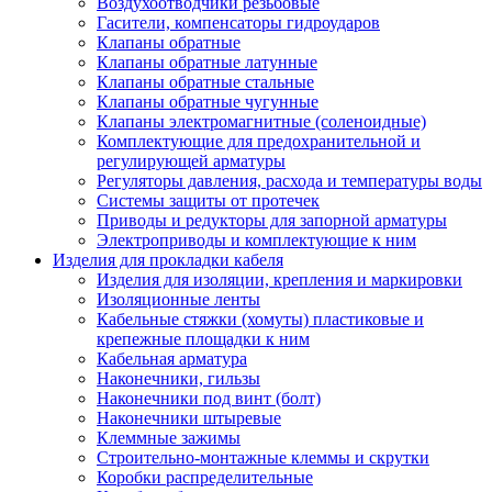
Воздухоотводчики резьбовые
Гасители, компенсаторы гидроударов
Клапаны обратные
Клапаны обратные латунные
Клапаны обратные стальные
Клапаны обратные чугунные
Клапаны электромагнитные (соленоидные)
Комплектующие для предохранительной и
регулирующей арматуры
Регуляторы давления, расхода и температуры воды
Системы защиты от протечек
Приводы и редукторы для запорной арматуры
Электроприводы и комплектующие к ним
Изделия для прокладки кабеля
Изделия для изоляции, крепления и маркировки
Изоляционные ленты
Кабельные стяжки (хомуты) пластиковые и
крепежные площадки к ним
Кабельная арматура
Наконечники, гильзы
Наконечники под винт (болт)
Наконечники штыревые
Клеммные зажимы
Строительно-монтажные клеммы и скрутки
Коробки распределительные