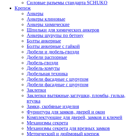
Силовые разъемы стандарта SCHUKO
Крепеж
Анкеры
Анкеры клиновые
Анкеры химические
Шпильки для химических анкеров
Анкеры шурупы по бетону
Болты анкерные
Болты анкерные с гайкой
Дюбели и дюбель-гвозди
Дюбели распорные
Дюбель-гвозди
Дюбель-хомуты
Дюбельная техника
Дюбели фасадные с шурупом
Дюбели фасадные с шурупом
Заклепки
Заклепки вытяжные,заглушки, пломбы, гильза,
втулка
Замки, скобяные изделия
Фурнитура для замков, дверей и окон
Комплектующие для дверей, замков и ключей
Механизмы секрета
Механизмы секрета для врезных замков
Метрический и дюймовый крепеж