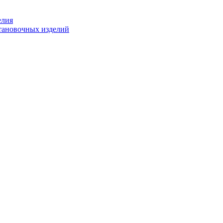
елия
становочных изделий