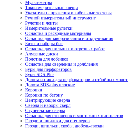
Мультиметры
Токоизмерительные клещи
Указатели напряжения и кабельные тестеры
Ручной измерительный инструмент
Рулетки и ленты
Измерительные рулетки
Оснастка и расходные материалы
Оснастка для заворачивания и откручивания
Биты и наборы бит
Оснастка для пильных и отрезных работ
Алмазные диски
Полотна для лобзиков
Оснастка для сверления и долбления
Буры для перфораторов
Буры SDS-Plus
Долота и пики для перфораторов и отбойных молот
Долота SDS-plus плоские
Коронки
Коронки по бетону
Центрирующие сверла
Сверла и наборы сверл
Ступенчатые сверла
Оснастка для степлеров и монтажных пистолетов
Гвозди и шпильки для степлеров
Гвозди, шпильки, скобы, дюбель-гвозди