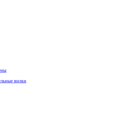
ены
ельные вилки