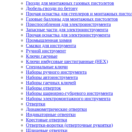
Гвозди для монтажных газовых пистолетов
Дюбель-гвозди по бетону
Прочая оснастка для степлеров и монтажных писто
Газовые баллоны для монтажных пистолетов
Приспособления для электроинструмента
Запасные части для электроинструмента
Прочая оснастка для электроинструмента
Промышленная химия
Смазки для инструмента
Ручной инструмент
Ключи гаечные
Ключи имбусовые шестигранные (HEX)
Специальные ключи
Наборы ручного инструмента
Наборы автоинструмента
Наборы гаечных ключей
Наборы отверток
Наборы шарнирно-губцевого инструмента
Наборы электромонтажного инструмента
Отвертки
Динамометрические отвертки
Индикаторные отвертки
Крестовые отвертки
Отвертки-воротки (отверточные рукоятки)
Шлицевые отвертки