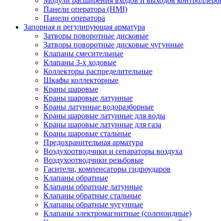
Модули расширения входов и выходов контроллеро
Панели оператора (HMI)
Панели оператора
Запорная и регулирующая арматура
Затворы поворотные дисковые
Затворы поворотные дисковые чугунные
Клапаны смесительные
Клапаны 3-х ходовые
Коллекторы распределительные
Шкафы коллекторные
Краны шаровые
Краны шаровые латунные
Краны латунные водоразборные
Краны шаровые латунные для воды
Краны шаровые латунные для газа
Краны шаровые стальные
Предохранительная арматура
Воздухоотводчики и сепараторы воздуха
Воздухоотводчики резьбовые
Гасители, компенсаторы гидроударов
Клапаны обратные
Клапаны обратные латунные
Клапаны обратные стальные
Клапаны обратные чугунные
Клапаны электромагнитные (соленоидные)