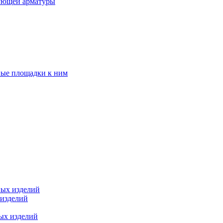
ующей арматуры
ные площадки к ним
ных изделий
 изделий
ых изделий