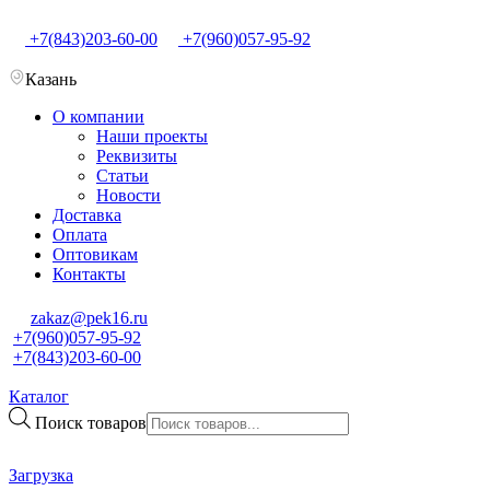
+7(843)203-60-00
+7(960)057-95-92
Казань
О компании
Наши проекты
Реквизиты
Статьи
Новости
Доставка
Оплата
Оптовикам
Контакты
zakaz@pek16.ru
+7(960)057-95-92
+7(843)203-60-00
Каталог
Поиск товаров
Загрузка