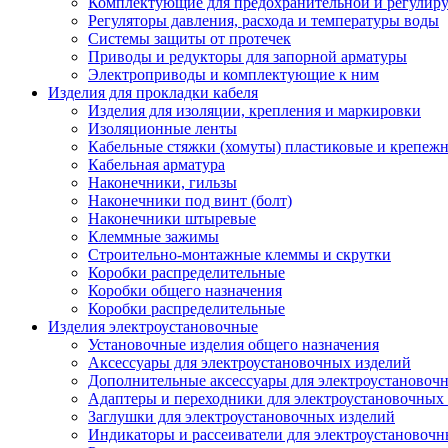
Комплектующие для предохранительной и регулир
Регуляторы давления, расхода и температуры воды
Системы защиты от протечек
Приводы и редукторы для запорной арматуры
Электроприводы и комплектующие к ним
Изделия для прокладки кабеля
Изделия для изоляции, крепления и маркировки
Изоляционные ленты
Кабельные стяжки (хомуты) пластиковые и крепеж
Кабельная арматура
Наконечники, гильзы
Наконечники под винт (болт)
Наконечники штыревые
Клеммные зажимы
Строительно-монтажные клеммы и скрутки
Коробки распределительные
Коробки общего назначения
Коробки распределительные
Изделия электроустановочные
Установочные изделия общего назначения
Аксессуары для электроустановочных изделий
Дополнительные аксессуары для электроустановоч
Адаптеры и переходники для электроустановочных
Заглушки для электроустановочных изделий
Индикаторы и рассеиватели для электроустановочн