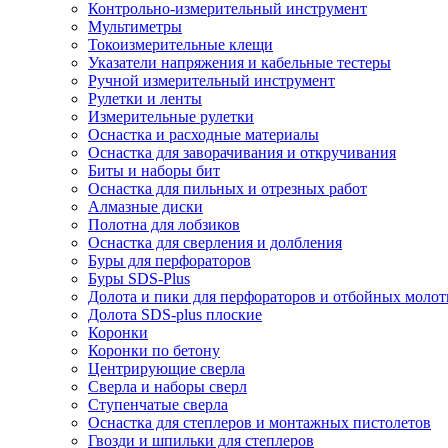
Контрольно-измерительный инструмент
Мультиметры
Токоизмерительные клещи
Указатели напряжения и кабельные тестеры
Ручной измерительный инструмент
Рулетки и ленты
Измерительные рулетки
Оснастка и расходные материалы
Оснастка для заворачивания и откручивания
Биты и наборы бит
Оснастка для пильных и отрезных работ
Алмазные диски
Полотна для лобзиков
Оснастка для сверления и долбления
Буры для перфораторов
Буры SDS-Plus
Долота и пики для перфораторов и отбойных молот
Долота SDS-plus плоские
Коронки
Коронки по бетону
Центрирующие сверла
Сверла и наборы сверл
Ступенчатые сверла
Оснастка для степлеров и монтажных пистолетов
Гвозди и шпильки для степлеров