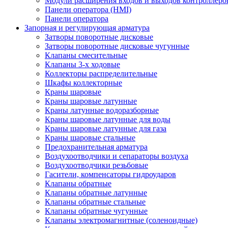
Модули расширения входов и выходов контроллеро
Панели оператора (HMI)
Панели оператора
Запорная и регулирующая арматура
Затворы поворотные дисковые
Затворы поворотные дисковые чугунные
Клапаны смесительные
Клапаны 3-х ходовые
Коллекторы распределительные
Шкафы коллекторные
Краны шаровые
Краны шаровые латунные
Краны латунные водоразборные
Краны шаровые латунные для воды
Краны шаровые латунные для газа
Краны шаровые стальные
Предохранительная арматура
Воздухоотводчики и сепараторы воздуха
Воздухоотводчики резьбовые
Гасители, компенсаторы гидроударов
Клапаны обратные
Клапаны обратные латунные
Клапаны обратные стальные
Клапаны обратные чугунные
Клапаны электромагнитные (соленоидные)