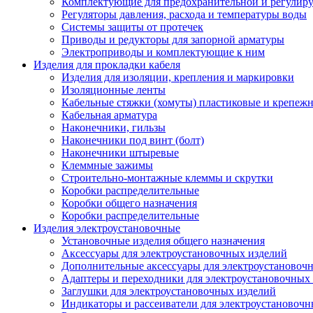
Комплектующие для предохранительной и регулир
Регуляторы давления, расхода и температуры воды
Системы защиты от протечек
Приводы и редукторы для запорной арматуры
Электроприводы и комплектующие к ним
Изделия для прокладки кабеля
Изделия для изоляции, крепления и маркировки
Изоляционные ленты
Кабельные стяжки (хомуты) пластиковые и крепеж
Кабельная арматура
Наконечники, гильзы
Наконечники под винт (болт)
Наконечники штыревые
Клеммные зажимы
Строительно-монтажные клеммы и скрутки
Коробки распределительные
Коробки общего назначения
Коробки распределительные
Изделия электроустановочные
Установочные изделия общего назначения
Аксессуары для электроустановочных изделий
Дополнительные аксессуары для электроустановоч
Адаптеры и переходники для электроустановочных
Заглушки для электроустановочных изделий
Индикаторы и рассеиватели для электроустановочн