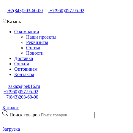
+7(843)203-60-00
+7(960)057-95-92
Казань
О компании
Наши проекты
Реквизиты
Статьи
Новости
Доставка
Оплата
Оптовикам
Контакты
zakaz@pek16.ru
+7(960)057-95-92
+7(843)203-60-00
Каталог
Поиск товаров
Загрузка