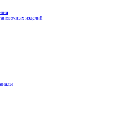
елия
становочных изделий
каналы