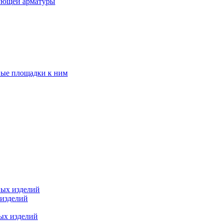
ующей арматуры
ные площадки к ним
ных изделий
 изделий
ых изделий