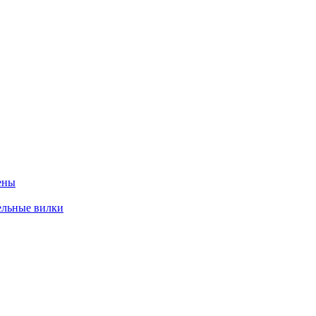
ены
ельные вилки