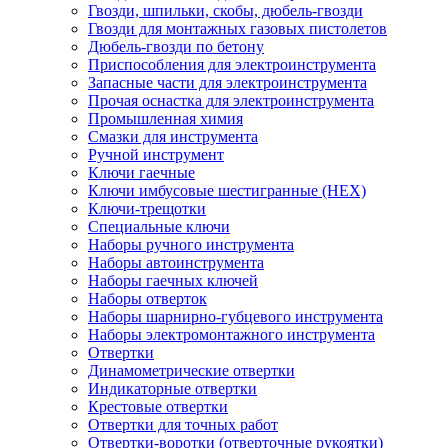
Гвозди, шпильки, скобы, дюбель-гвозди
Гвозди для монтажных газовых пистолетов
Дюбель-гвозди по бетону
Приспособления для электроинструмента
Запасные части для электроинструмента
Прочая оснастка для электроинструмента
Промышленная химия
Смазки для инструмента
Ручной инструмент
Ключи гаечные
Ключи имбусовые шестигранные (HEX)
Ключи-трещотки
Специальные ключи
Наборы ручного инструмента
Наборы автоинструмента
Наборы гаечных ключей
Наборы отверток
Наборы шарнирно-губцевого инструмента
Наборы электромонтажного инструмента
Отвертки
Динамометрические отвертки
Индикаторные отвертки
Крестовые отвертки
Отвертки для точных работ
Отвертки-воротки (отверточные рукоятки)