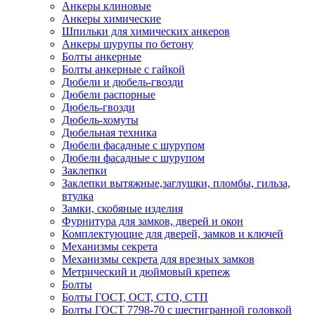
Анкеры клиновые
Анкеры химические
Шпильки для химических анкеров
Анкеры шурупы по бетону
Болты анкерные
Болты анкерные с гайкой
Дюбели и дюбель-гвозди
Дюбели распорные
Дюбель-гвозди
Дюбель-хомуты
Дюбельная техника
Дюбели фасадные с шурупом
Дюбели фасадные с шурупом
Заклепки
Заклепки вытяжные,заглушки, пломбы, гильза,
втулка
Замки, скобяные изделия
Фурнитура для замков, дверей и окон
Комплектующие для дверей, замков и ключей
Механизмы секрета
Механизмы секрета для врезных замков
Метрический и дюймовый крепеж
Болты
Болты ГОСТ, ОСТ, СТО, СТП
Болты ГОСТ 7798-70 с шестигранной головкой