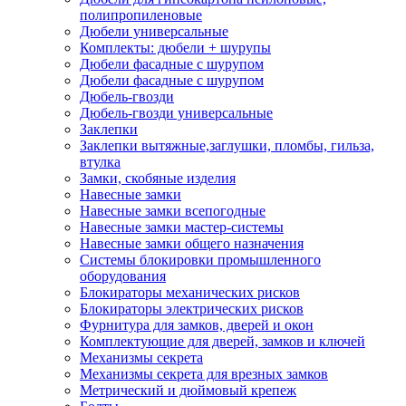
полипропиленовые
Дюбели универсальные
Комплекты: дюбели + шурупы
Дюбели фасадные с шурупом
Дюбели фасадные с шурупом
Дюбель-гвозди
Дюбель-гвозди универсальные
Заклепки
Заклепки вытяжные,заглушки, пломбы, гильза,
втулка
Замки, скобяные изделия
Навесные замки
Навесные замки всепогодные
Навесные замки мастер-системы
Навесные замки общего назначения
Системы блокировки промышленного
оборудования
Блокираторы механических рисков
Блокираторы электрических рисков
Фурнитура для замков, дверей и окон
Комплектующие для дверей, замков и ключей
Механизмы секрета
Механизмы секрета для врезных замков
Метрический и дюймовый крепеж