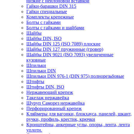
низкие с нейлоновой вставкой
Гайки-барашки DIN 315
Гайки специальные
Комплекты крепежные
Болты с гайками
Болты с гайками и шайбами
Шайбы
Шайбы DIN, ISO
Шайбы DIN 125 (ISO 7089) плоские
Шайбы DIN 127 пружинные (гровер)
Шайбы DIN 9021 (ISO 7093) увеличенные
кузовные
Шпильки
Шпильки DIN
Шпильки DIN 976-1 (DIN 975) полнорезьбовые
Штифты
Штифты DIN, ISO
Нержавеющий крепеж
Такелаж нержавейка
Шуруп Саморез нержавейка
Перфорированный крепеж
Кляймеры для вагонки, блокхауса, панелей, шкант,
ручки, профиль, крестик, крючки
Кронштейны, анкерные углы, опоры, лента, лента
уплотн.