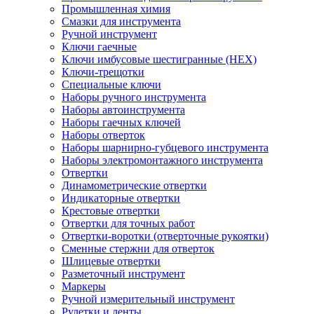
Промышленная химия
Смазки для инструмента
Ручной инструмент
Ключи гаечные
Ключи имбусовые шестигранные (HEX)
Ключи-трещотки
Специальные ключи
Наборы ручного инструмента
Наборы автоинструмента
Наборы гаечных ключей
Наборы отверток
Наборы шарнирно-губцевого инструмента
Наборы электромонтажного инструмента
Отвертки
Динамометрические отвертки
Индикаторные отвертки
Крестовые отвертки
Отвертки для точных работ
Отвертки-воротки (отверточные рукоятки)
Сменные стержни для отверток
Шлицевые отвертки
Разметочный инструмент
Маркеры
Ручной измерительный инструмент
Рулетки и ленты