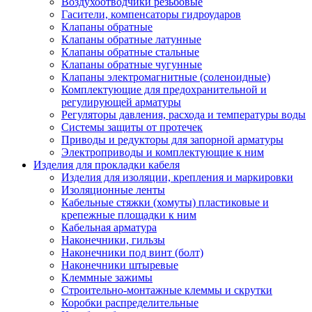
Воздухоотводчики резьбовые
Гасители, компенсаторы гидроударов
Клапаны обратные
Клапаны обратные латунные
Клапаны обратные стальные
Клапаны обратные чугунные
Клапаны электромагнитные (соленоидные)
Комплектующие для предохранительной и
регулирующей арматуры
Регуляторы давления, расхода и температуры воды
Системы защиты от протечек
Приводы и редукторы для запорной арматуры
Электроприводы и комплектующие к ним
Изделия для прокладки кабеля
Изделия для изоляции, крепления и маркировки
Изоляционные ленты
Кабельные стяжки (хомуты) пластиковые и
крепежные площадки к ним
Кабельная арматура
Наконечники, гильзы
Наконечники под винт (болт)
Наконечники штыревые
Клеммные зажимы
Строительно-монтажные клеммы и скрутки
Коробки распределительные