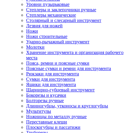
Уровни пузырьковые
Степлеры и заклепочники ручные
Степлеры механические
Столярный и слесарный инструмент
Лезвия для ножей
Ножи
Ножи строительные
Ударно-рычажный инструмент
Молотки
Хранение инструмента и организация рабочего
места
Пояса, ремни и поясные сумки
Поясные сумки и ремни для инструмента
Рюкзаки для инструмента
Сумки для инструмента
Ящики для инструмента
Шарнирно-губцевый инструмент
Бокорезы и кусачки
Болторезы ручные
Длинногубцы, утконосы и круглогубцы
Мультитулы
Ножницы по металлу ручные
Переставные клещи
Плоскогубцы и пассатижи
Труборезы