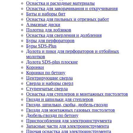
Оснастка и расходные материалы
Оснастка для заворачивания и откручивания
Биты и наборы бит
Оснастка для пильных и отрезных работ
Алмазные диски
Полотна для лобзиков
Оснастка для сверления и долбления
Буры для перфораторов
Буры SDS-Plus
Долота и пики для перфораторов и отбойных
молотков
Долота SDS-plus плоские
Коронки
Коронки по бетону
Центрирующие сверла
Сверла и наборы сверл
Ступенчатые сверла
Оснастка для степлеров и монтажных пистолетов
Гвозди и шпильки для степлеров
Гвозди, шпильки, скобы, дюбель-гвозди
Гвозди для монтажных газовых пистолетов
Дюбель-гвозди по бетону
Приспособления для электроинструмента
Запасные части для электроинструмента
Прочая оснастка для электроинструмента