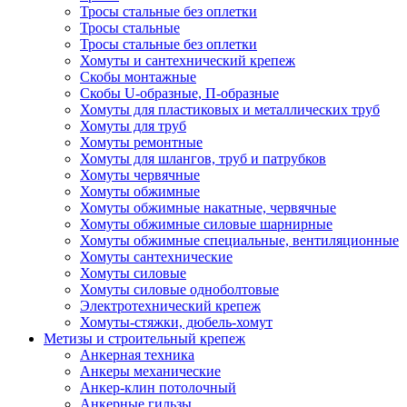
Тросы стальные без оплетки
Тросы стальные
Тросы стальные без оплетки
Хомуты и сантехнический крепеж
Скобы монтажные
Скобы U-образные, П-образные
Хомуты для пластиковых и металлических труб
Хомуты для труб
Хомуты ремонтные
Хомуты для шлангов, труб и патрубков
Хомуты червячные
Хомуты обжимные
Хомуты обжимные накатные, червячные
Хомуты обжимные силовые шарнирные
Хомуты обжимные специальные, вентиляционные
Хомуты сантехнические
Хомуты силовые
Хомуты силовые одноболтовые
Электротехнический крепеж
Хомуты-стяжки, дюбель-хомут
Метизы и строительный крепеж
Анкерная техника
Анкеры механические
Анкер-клин потолочный
Анкерные гильзы