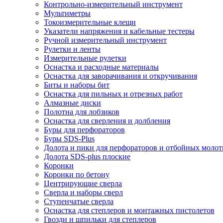
Контрольно-измерительный инструмент
Мультиметры
Токоизмерительные клещи
Указатели напряжения и кабельные тестеры
Ручной измерительный инструмент
Рулетки и ленты
Измерительные рулетки
Оснастка и расходные материалы
Оснастка для заворачивания и откручивания
Биты и наборы бит
Оснастка для пильных и отрезных работ
Алмазные диски
Полотна для лобзиков
Оснастка для сверления и долбления
Буры для перфораторов
Буры SDS-Plus
Долота и пики для перфораторов и отбойных молот
Долота SDS-plus плоские
Коронки
Коронки по бетону
Центрирующие сверла
Сверла и наборы сверл
Ступенчатые сверла
Оснастка для степлеров и монтажных пистолетов
Гвозди и шпильки для степлеров