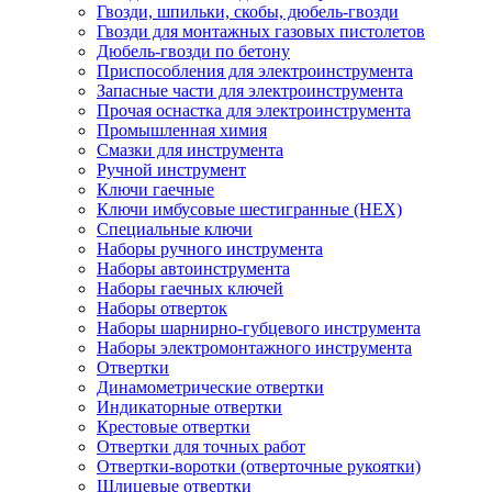
Гвозди, шпильки, скобы, дюбель-гвозди
Гвозди для монтажных газовых пистолетов
Дюбель-гвозди по бетону
Приспособления для электроинструмента
Запасные части для электроинструмента
Прочая оснастка для электроинструмента
Промышленная химия
Смазки для инструмента
Ручной инструмент
Ключи гаечные
Ключи имбусовые шестигранные (HEX)
Специальные ключи
Наборы ручного инструмента
Наборы автоинструмента
Наборы гаечных ключей
Наборы отверток
Наборы шарнирно-губцевого инструмента
Наборы электромонтажного инструмента
Отвертки
Динамометрические отвертки
Индикаторные отвертки
Крестовые отвертки
Отвертки для точных работ
Отвертки-воротки (отверточные рукоятки)
Шлицевые отвертки