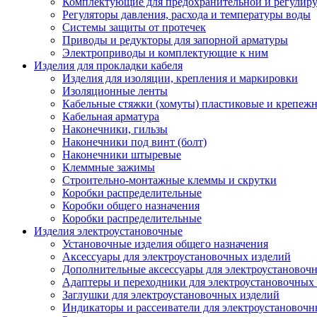
Комплектующие для предохранительной и регулир
Регуляторы давления, расхода и температуры воды
Системы защиты от протечек
Приводы и редукторы для запорной арматуры
Электроприводы и комплектующие к ним
Изделия для прокладки кабеля
Изделия для изоляции, крепления и маркировки
Изоляционные ленты
Кабельные стяжки (хомуты) пластиковые и крепеж
Кабельная арматура
Наконечники, гильзы
Наконечники под винт (болт)
Наконечники штыревые
Клеммные зажимы
Строительно-монтажные клеммы и скрутки
Коробки распределительные
Коробки общего назначения
Коробки распределительные
Изделия электроустановочные
Установочные изделия общего назначения
Аксессуары для электроустановочных изделий
Дополнительные аксессуары для электроустановоч
Адаптеры и переходники для электроустановочных
Заглушки для электроустановочных изделий
Индикаторы и рассеиватели для электроустановочн