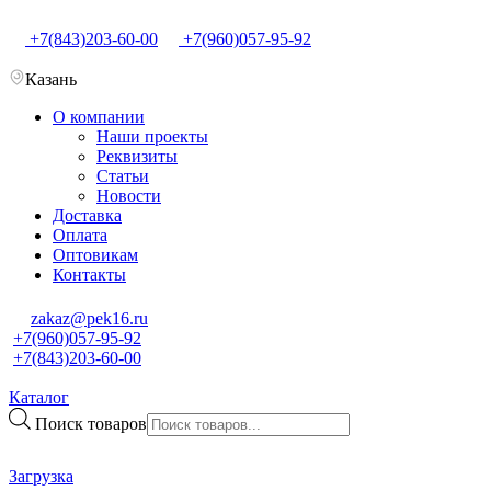
+7(843)203-60-00
+7(960)057-95-92
Казань
О компании
Наши проекты
Реквизиты
Статьи
Новости
Доставка
Оплата
Оптовикам
Контакты
zakaz@pek16.ru
+7(960)057-95-92
+7(843)203-60-00
Каталог
Поиск товаров
Загрузка