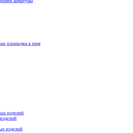
ующей арматуры
ные площадки к ним
ных изделий
 изделий
ых изделий