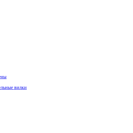
ены
ельные вилки