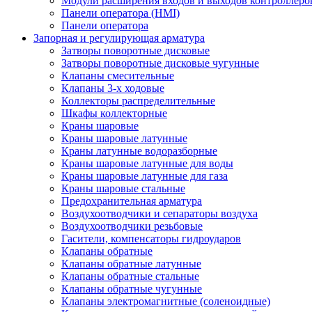
Модули расширения входов и выходов контроллеро
Панели оператора (HMI)
Панели оператора
Запорная и регулирующая арматура
Затворы поворотные дисковые
Затворы поворотные дисковые чугунные
Клапаны смесительные
Клапаны 3-х ходовые
Коллекторы распределительные
Шкафы коллекторные
Краны шаровые
Краны шаровые латунные
Краны латунные водоразборные
Краны шаровые латунные для воды
Краны шаровые латунные для газа
Краны шаровые стальные
Предохранительная арматура
Воздухоотводчики и сепараторы воздуха
Воздухоотводчики резьбовые
Гасители, компенсаторы гидроударов
Клапаны обратные
Клапаны обратные латунные
Клапаны обратные стальные
Клапаны обратные чугунные
Клапаны электромагнитные (соленоидные)