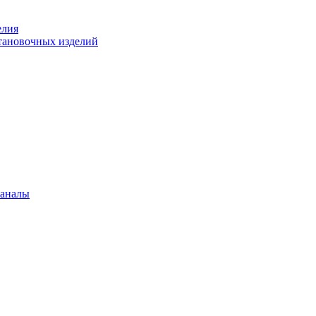
елия
становочных изделий
каналы