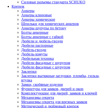
Силовые разъемы стандарта SCHUKO
Крепеж
Анкеры
Анкеры клиновые
Анкеры химические
Шпильки для химических анкеров
Анкеры шурупы по бетону
Болты анкерные
Болты анкерные с гайкой
Дюбели и дюбель-гвозди
Дюбели распорные
Дюбель-гвозди
Дюбель-хомуты
Дюбельная техника
Дюбели фасадные с шурупом
Дюбели фасадные с шурупом
Заклепки
Заклепки вытяжные,заглушки, пломбы, гильза,
втулка
Замки, скобяные изделия
Фурнитура для замков, дверей и окон
Комплектующие для дверей, замков и ключей
Механизмы секрета
Механизмы секрета для врезных замков
Метрический и дюймовый крепеж