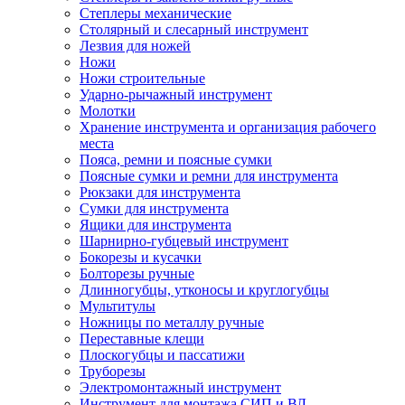
Степлеры механические
Столярный и слесарный инструмент
Лезвия для ножей
Ножи
Ножи строительные
Ударно-рычажный инструмент
Молотки
Хранение инструмента и организация рабочего
места
Пояса, ремни и поясные сумки
Поясные сумки и ремни для инструмента
Рюкзаки для инструмента
Сумки для инструмента
Ящики для инструмента
Шарнирно-губцевый инструмент
Бокорезы и кусачки
Болторезы ручные
Длинногубцы, утконосы и круглогубцы
Мультитулы
Ножницы по металлу ручные
Переставные клещи
Плоскогубцы и пассатижи
Труборезы
Электромонтажный инструмент
Инструмент для монтажа СИП и ВЛ