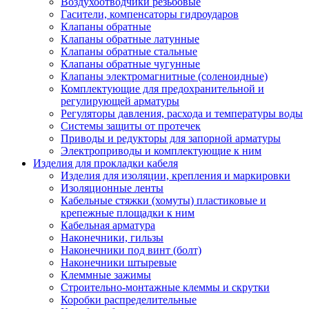
Воздухоотводчики резьбовые
Гасители, компенсаторы гидроударов
Клапаны обратные
Клапаны обратные латунные
Клапаны обратные стальные
Клапаны обратные чугунные
Клапаны электромагнитные (соленоидные)
Комплектующие для предохранительной и
регулирующей арматуры
Регуляторы давления, расхода и температуры воды
Системы защиты от протечек
Приводы и редукторы для запорной арматуры
Электроприводы и комплектующие к ним
Изделия для прокладки кабеля
Изделия для изоляции, крепления и маркировки
Изоляционные ленты
Кабельные стяжки (хомуты) пластиковые и
крепежные площадки к ним
Кабельная арматура
Наконечники, гильзы
Наконечники под винт (болт)
Наконечники штыревые
Клеммные зажимы
Строительно-монтажные клеммы и скрутки
Коробки распределительные