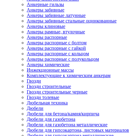
Анкерные гильзы
Анкеры забивные
Анкеры забивные латунные
Анкеры забивные стальные оцинкованные
Анкеры клиновые
Анкеры рамные, втулочные
Анкеры распорные
Анкеры распорные с болтом
Анкеры распорные с гайкой
Анкеры распорные с кольцом
Анкеры распорные с полукольцом
Анкеры химические
Инжекционные массы
Комплектующие к химическим анкерам
Гвозди
Гвозди строительные
Гвозди строительные черные
Гвозди толевые
Дюбельная техника
Дюбели
Дюбели для бетона/камня/кирпича
Дюбели для газобетона
Дюбели для газобетона металлические
Дюбели для гипсокартона, листовых материалов
Дюбели для гипсокартона металлические