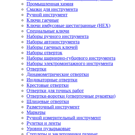
Промышленная химия
Смазки для инструмента
Ручной инструмент
Ключи гаечные
Ключи имбусовые шестигранные (HEX)
Специальные ключи
Наборы ручного инструмента
Наборы автоинструмента
Наборы гаечных ключей
Наборы отверток
Наборы шарнирно-губцевого инструмента
Наборы электромонтажного инструмента
Отвертки
Динамометрические отвертки
Индикаторные отвертки
Крестовые отвертки
Отвертки для точных работ
Отвертки-воротки (отверточные рукоятки)
Шлицевые отвертки
Разметочный инструмент
Маркеры
Ручной измерительный инструмент
Рулетки и ленты
Уровни пузырьковые
Степлеры и заклепочники ручные