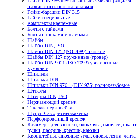
Гайки DIN 985 шестигранные самоконтрящиеся
низкие с нейлоновой вставкой
Гайки-барашки DIN 315
Гайки специальные
Комплекты крепежные
Болты с гайками
Болты с гайками и шайбами
Шайбы
Шайбы DIN, ISO
Шайбы DIN 125 (ISO 7089) плоские
Шайбы DIN 127 пружинные (гровер)
Шайбы DIN 9021 (ISO 7093) увеличенные
кузовные
Шпильки
Шпильки DIN
Шпильки DIN 976-1 (DIN 975) полнорезьбовые
Штифты
Штифты DIN, ISO
Нержавеющий крепеж
Такелаж нержавейка
Шуруп Саморез нержавейка
Перфорированный крепеж
Кляймеры для вагонки, блокхауса, панелей, шкант,
ручки, профиль, крестик, крючки
Кронштейны, анкерные углы, опоры, лента, лента