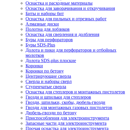
Оснастка и расходные материалы
Оснастка для заворачивания и откручивания
Биты и наборы бит
Оснастка для пильных и отрезных работ
Алмазные диски
Полотна для лобзиков
Оснастка для сверления и долбления
Буры для перфораторов
Буры SDS-Plus
Долота и пики для перфораторов и отбойных
молотков
Долота SDS-plus плоские
Коронки
Коронки по бетону
Центрирующие сверла
Сверла и наборы сверл
Ступенчатые сверла
Оснастка для степлеров и монтажных пистолетов
Гвозди и шпильки для степлеров
Гвозди, шпильки, скобы, дюбель-гвозди
Гвозди для монтажных газовых пистолетов
Дюбель-гвозди по бетону
Приспособления для электроинструмента
Запасные части для электроинструмента
Прочая оснастка для электроинструмента