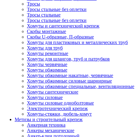
Тросы
Тросы стальные без оплетки
Тросы стальные
Тросы стальные без оплетки
Хомуты и сантехнический крепеж
Скобы монтажные
Скобы U-образные, П-образные
Хомуты для пластиковых и металлических труб
Хомуты для труб
Хомуты ремонтные
Хомуты для шлангов, труб и патрубков
Хомуты червячные
Хомуты обжимные
Хомуты обжимные накатные, червячные
Хомуты обжимные силовые шарнирные
Хомуты обжимные специальные, вентиляционные
Хомуты сантехнические
Хомуты силовые
Хомуты силовые одноболтовые
Электротехнический крепеж
Хомуты-стяжки, дюбель-хомут
Метизы и строительный крепеж
Анкерная техника
Анкеры механические
Анкер-клин потолочный