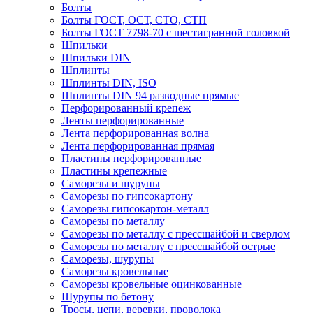
Болты
Болты ГОСТ, ОСТ, СТО, СТП
Болты ГОСТ 7798-70 с шестигранной головкой
Шпильки
Шпильки DIN
Шплинты
Шплинты DIN, ISO
Шплинты DIN 94 разводные прямые
Перфорированный крепеж
Ленты перфорированные
Лента перфорированная волна
Лента перфорированная прямая
Пластины перфорированные
Пластины крепежные
Саморезы и шурупы
Саморезы по гипсокартону
Саморезы гипсокартон-металл
Саморезы по металлу
Саморезы по металлу с прессшайбой и сверлом
Саморезы по металлу с прессшайбой острые
Саморезы, шурупы
Саморезы кровельные
Саморезы кровельные оцинкованные
Шурупы по бетону
Тросы, цепи, веревки, проволока